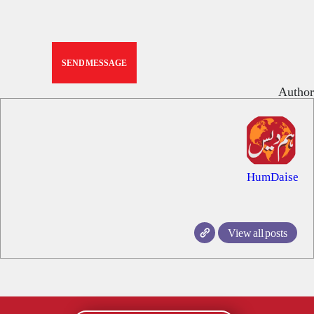
Author
HumDaise
View all posts