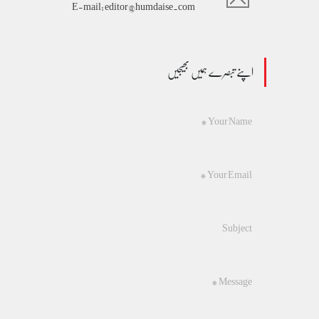
E-mail: editor@humdaise.com
اپنے تبصرے ہمیں بھیجیں