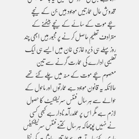
مخدوش حال عمارتیں موجود ہیں جن کے نیچے
بچے موت کے سائے کے نیچے بیٹھنے کے
مترادف تعلیم حاصل کر نے پر مجبور ہیں ابھی چند
روز پہلے ہی ڈیرہ غازی خان میں ایسے ہی ایک
تعلیمی ادارے کی عمارت گرنے سے تین
معصوم بچے موت کے منہ میں چلے گئے تھے
حالانکہ یہ قانون موجود ہے عمارتوں اور ماحول کے
حوالے سے ہر سال فٹنس سرٹیفکیٹ کا حصول
لازم ہے مگر اس پر عملدرآمد نادار ہے کبھی کسی
نے نہیں پوچھا کہ ہر سال کتنے فٹنس سرٹیفکیٹس
جاری کئے جاتے ہیں جو عمارتیں حادثات کی نظر