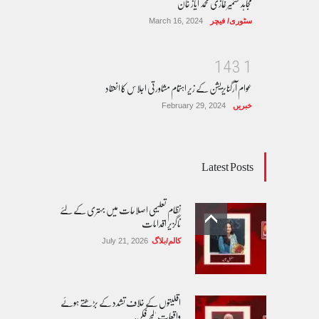
مجاہد کشمیر غازی محمد ایاز خان
سٹوری/ فیچر
March 16, 2024
1
4
3
1
عوام آرگنایزیشن کے زیر اہتمام مشاورتی اجلاس کا انعقاد
خبریں
February 29, 2024
Latest Posts
نظام تعلیمی اصلاحات میں بہتری کے لئے
ناگزیر اقدامات
کالم/بلاگ
July 21, 2026
اقلیتوں کے خلاف تشدد کے بڑھتے ہوئے
واقعات 'لمحہ فکریہ