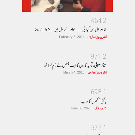
4
6
4
2
مخدوم علی حسن گیلانی ۔۔۔عوام کے دل میں بسنے والے رہنما
انٹرویوز/تعارف
February 5, 2024
9
7
1
2
سینئر صحافی، تجزیہ کاروں کا چیف جسٹس کے نام کھلا خط
انٹرویوز/تعارف
March 4, 2015
6
9
8
1
جاگتی آنکھوں کا خواب
کالم/بلاگ
June 30, 2025
5
7
5
1