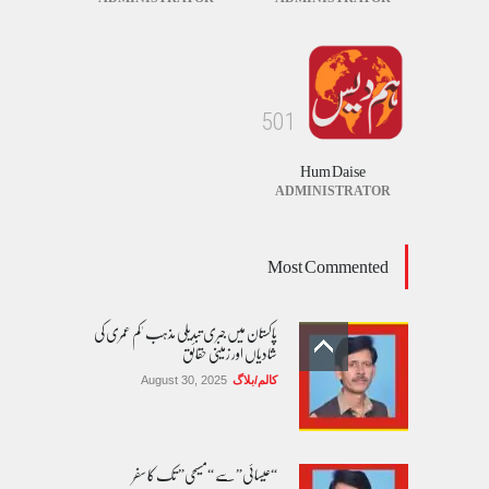
5
0
1
Hum Daise
ADMINISTRATOR
Most Commented
پاکستان میں جبری تبدیلی مذہب 'کم عمری کی
شادیاں اور زمینی حقائق
کالم/بلاگ
August 30, 2025
“عیسائی” سے “مسیحی” تک کا سفر