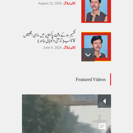
کالم/بلاگ
August 22, 2025
تقسیم ہند کے وقت پاکستان میں مذہبی اقلیتوں
کا تناسب( تاریخی و تجزیاتی جائزہ)
کالم/بلاگ
June 6, 2025
عالمی یومِ خواتین اور پاکستان کی غیر محفوظ اقلیتی
Featured Videos
بیٹیاں
کالم/بلاگ
March 7, 2026
پسند کی شادیوں کا بڑھتا ہوا رجحان اور راولپنڈی
کی یوسیز میں اندارج پر پابندی ایک نیا تنازعہ
کالم/بلاگ
October 14, 2025