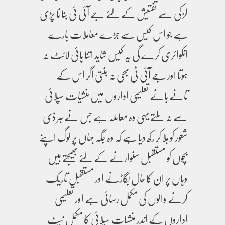
لڑکی سے تفتیش کے لئے جے آئی ٹی بنا نا پڑی
ہے جو اس کیس سے جڑے معاملات بارے
انکوائری کرے گی یہ کیس شاید اتنا ہائی لائٹ نہ
ہوتا اور جے آئی ٹی بھی نہ بنتی اگر اس کے
تانے بانے تعلیمی اداروں میں منشیات سپلائی
سے نہ ملتے یہی وہ معاملہ ہے جس نے ہر ذی
شعور کو ہلا کر رکھ دیا ہے کہ وہ جگہ جہاں پر لوگ اپنے
بچوں کو مستقبل سنوارنے کے لئے بھیجتے ہیں
وہاں پر ان کا حال بگاڑنے اور مستقبل تاریک
کرنے والوں کی مکمل رسائی ہے اور تعلیمی
اداروں کے اندر منشیات سپلائی کا مکمل نیٹ