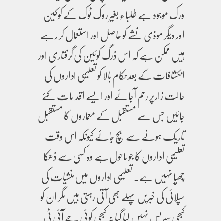
ورک موجود ہے طلباء بغیر روک ٹوک کے کوکین
اور دیگر موذی نشے کو حاصل اور استعمال کر رہے
ہیں ممکن ہے کہ اس ڈرگ کوئین کی گرفتاری اور
انکشافات کے بعدحکام بالا کو تعلیمی اداروں کی
حالت زارپر رحم آجائے اور ایسے اقدامات کئے
جائیں جس سے مستقبل کے معماروں کا مستقبل
تاریک ہونے سے بچ جائے کیونکہ اس وقت
تعلیمی اداروں کا جو ماحول ہے وہ کسی سے ڈھکا
چھپا نہیں ہے۔ تعلیمی اداروں میں منشیات کی
سپلائی کی خبریں پہلے بھی آتی رہتی ہیں مگر ان کو
کبھی سیریس نہیں لیا گیا نہ کبھی کوئی جے آئی ٹی