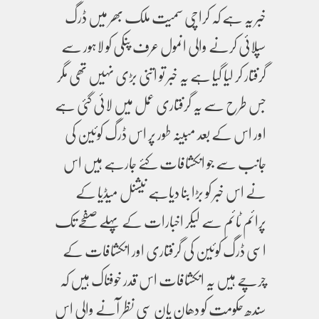
خبر یہ ہے کہ کراچی سمیت ملک بھر میں ڈرگ
سپلائی کرنے والی انمول عرف پنکی کو لاہور سے
گرفتار کر لیا گیا ہے یہ خبر تو اتنی بڑی نہیں تھی مگر
جس طرح سے یہ گرفتاری عمل میں لائی گئی ہے
اور اس کے بعد مبینہ طور پر اس ڈرگ کوئین کی
جانب سے جو انکشافات کئے جارہے ہیں اس
نے اس خبر کو بڑا بنا دیاہے نیشنل میڈیا کے
پرائم ٹائم سے لیکر اخبارات کے پہلے صفحے تک
اسی ڈرگ کوئین کی گرفتاری اور انکشافات کے
چرچے ہیں یہ انکشافات اس قدر خوفناک ہیں کہ
سندھ حکومت کو دھان پان سی نظر آنے والی اس