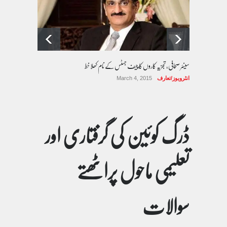
سینئر صحافی، تجزیہ کاروں کا چیف جسٹس کے نام کھلا خط
انٹرویوز/تعارف
March 4, 2015
ڈرگ کوئین کی گرفتاری اور
تعلیمی ماحول پراٹھتے
سوالات