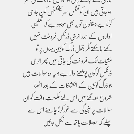
ہو جاتی ہیں ان کو فٹنس سرٹیفکیٹس کون جاری
کرتا ہے؟قانو ن تو یہ بھی موجود ہے کہ تعلیمی
اداروں کے اندر انرجی ڈرنکس فروخت نہیں
کئے جا سکتے مگر بقول ڈرگ کوئین یہاں پر تو
منشیات تک فروخت کی جاتی ہیں پھر انرجی
ڈرنکس کو کون پوچھنے والا ہے؟ یہ وہ سوالات ہیں
جو ڈرگ کوئین کے انکشافات کے بعد اٹھنا
شروع ہوگئے ہیں اس لئے حکومت وقت کو ان
سوالات پر سنجیدگی سے غور کرنا چاہئے اس سے
پہلے کہ معاملات ہاتھ سے نکل جائیں