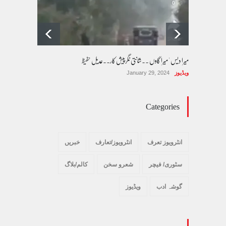
میرا دیس ' میرا گاوں ۔۔شانتی نگرپیش کار۔۔عدیل حفیظ
ویڈیوز
January 29, 2024
Categories
انٹرویوز تعرف
انٹرویوز/تعارف
خبریں
سٹوری/ فیچر
شعرو سخن
کالم/بلاگ
گوشہ ادب
ویڈیوز