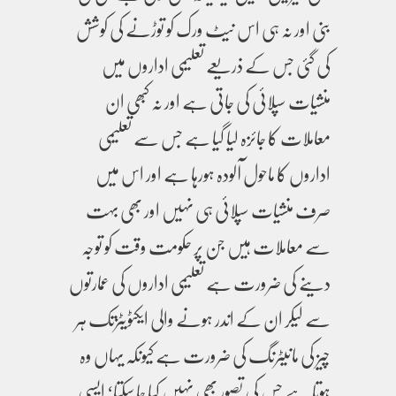
بنی اور نہ ہی اس نیٹ ورک کو توڑنے کی کوشش
کی گئی جس کے ذریعے تعلیمی اداروں میں
منشیات سپلائی کی جاتی ہے اور نہ کبھی ان
معاملات کا جائزہ لیا گیا ہے جس سے تعلیمی
اداروں کا ماحول آلودہ ہورہا ہے اور اس میں
صرف منشیات سپلائی ہی نہیں اور بھی بہت
سے معاملات ہیں جن پر حکومت وقت کو توجہ
دینے کی ضرورت ہے تعلیمی اداروں کی عمارتوں
سے لیکر ان کے اندر ہونے والی ایکٹویٹزتک ہر
چیز کی مانیٹرنگ کی ضرورت ہے کیونکہ یہاں وہ
ہوتا ہے جس کی تصور بھی نہیں کیا جا سکتا‘ ایسی