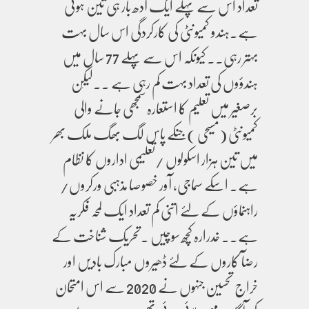
تعداد اس سے پہلے ایک آدھ بار ہی تین ہوئی
ہے۔ہندو کمیونٹی کی کارکردگی اس سال بہت
بہتر رہی۔۔ کیونکہ اس سے پہلے 77 سال میں
ہندؤوں کی تعداد بہت کم رہی ہے ۔۔لیکِن
برصغیر میں تعلیم کا استعارہ سمجھی جانے والی
کمیونٹی (مسیحی )جنکے پاس لگ بھگ ملک بھر
میں تین ہزار اسکولوں /تعلیمی اداروں کا نظام
ہے۔ اسکے سماجی، آور خصوصا مذہبی ورکروں/
راہنماؤں کے لئے اتنی کم تعداد ایک لمحہ فکریہ
ہے۔۔ خدرارہ کچھ سوچیں ۔تحریک شناخت کے
رضآ کاروں کے لئے ڈھیروں مبارک بادیں اور
خراج تحسین جنہوں نے 2020 سے اس امتحان