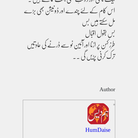
اس کام کے لئے چندے اور ڈونیشن بھی بڑے
مل سکتے ہیں بس
بس بقول اقبال
طرز کہن پر اڑنا اور آئین نو سے ڈرنے کی عادتیں
ترک کرنی پڑیں گی ۔۔
Author
HumDaise