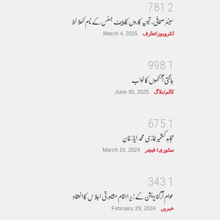
7
8
1
2
سینئر صحافی، تجزیہ کاروں کا چیف جسٹس کے نام کھلا خط
انٹرویوز/تعارف
March 4, 2015
9
9
8
1
جاگتی آنکھوں کا خواب
کالم/بلاگ
June 30, 2025
6
7
5
1
مجاہد کشمیر غازی محمد ایاز خان
سٹوری/ فیچر
March 16, 2024
3
4
3
1
عوام آرگنایزیشن کے زیر اہتمام مشاورتی اجلاس کا انعقاد
خبریں
February 29, 2024