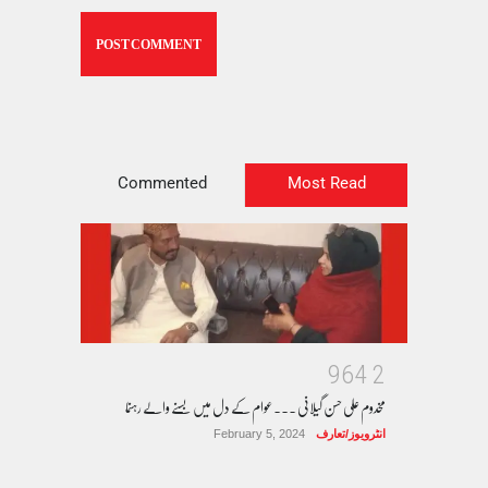
Commented
Most Read
9
6
4
2
مخدوم علی حسن گیلانی ۔۔۔عوام کے دل میں بسنے والے رہنما
انٹرویوز/تعارف
February 5, 2024