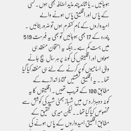
ہوجائیں۔ یا شائد چند مذید اضافہ بھی ہوں۔ کسی
کے پاس اور اقلیتی پاس ہونے والے
امیدواروں کے نام کنفرم ہوں تو ضرور بتائیں ۔
پندرہ کے 17 بھی ہوجائیں تو بھی یہ فہرست 519
میں بہت کم ہے۔ جبکہ یہ امتحان منعقد ہی
صوبوں اور اقلیتوں کی کوٹہ پر ہر سال بچ جانے
والی اسامیوں کو پر کرنے کے لئے ہی منعقد کیا گیا
تھا۔۔ یہ اقلیتی نشستیں محتاط اندازے کے
مطابق 100 کے قریب تھیں۔ اقلیتوں کا یہ
کوٹہ دوہزار دس میں شہباز بھٹی شہید کی کوشش سے
مخصوص کیا گیا تھا۔۔لیکن میری تحقیق کے
مطابق اقلیتی امیدواروں کے پاس ہونے کی