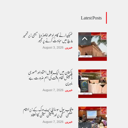
Latest Posts
ٹھیکیدار نے کام ادھورا چھوڑ دیا ' مسیحی زیر تعمیر
چرچ میں عبادت کرنے پر مجبور
خبریں
August 3, 2026
پاکستان مِیں ا یک قابل اعتماد اور جمہوری
ڈیجیٹل نظام وقت کی اہم ضرورت ہے'
ماہرین
خبریں
August 7, 2026
پنجاب سول سوسائٹی نیٹ ورک کے زیرِ اہتمام
ضلعی سطحی پر اورینٹیشن سیشن کا انعقاد
خبریں
August 7, 2026