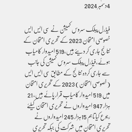
4دسمبر 2024
فیڈرل پبلک سروس کمیشن نے سی ایس ایس
خصوصی امتحان 2023 کے تحریری امتحان کے
نتائج جاری کر دیئے ہیں،519 امیدوار کامیاب
ہوئے،فیڈرل پبلک سروس کمیشن کی جانب
سے جاری کردہ نتائج کے مطابق سی ایس ایس
(خصوصی امتحان) 2023 کے تحریری امتحان
میں 519 امیدوار کامیاب قرار پائے ہیں، 21
ہزار 947 امیدواروں نے تحریری امتحان کیلئے
رجوع کیا تاہم 15ہزار 245 امیدواروں نے
تحریری امتحان میں شرکت کی جبکہ تحریری