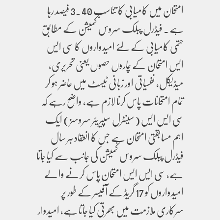
امتحان میں کامیابی کا تناسب 3.40 فیصد رہا
ہے۔ فیڈرل پبلک سروس کمیشن کے مطابق
حتمی کامیابی کے لئے امیدواروں کا سی ایس
ایس امتحان کے چاروں حصوں یعنی تحریری،
میڈیکل، نفسیاتی اور زبانی ٹیسٹ میں حاضر ہو کر
تمام امتحانات پاس کرنا لازم ہے، واضح رہے کہ
سی ایس ایس (سینٹرل سپیریئر سروسز) ایک
اہم مسابقتی امتحان ہے جس کا انعقاد ہر سال
فیڈرل پبلک سروس کمیشن کی جانب سے کیا جاتا
ہے، سی ایس ایس امتحان پاس کرنے والے
امیدواروں کو 17 گریڈ کے آفیسر کے طور پر
سرکاری ملازمت میں بھرتی کیا جاتا ہے، امیدوار