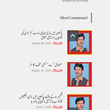
ADMINISTRATOR
Most Commented
پاکستان میں جبری تبدیلی مذہب 'کم عمری کی
شادیاں اور زمینی حقائق
کالم/بلاگ
August 30, 2025
“عیسائی” سے “مسیحی” تک کا سفر
کالم/بلاگ
August 22, 2025
تقسیم ہند کے وقت پاکستان میں مذہبی اقلیتوں
کا تناسب( تاریخی و تجزیاتی جائزہ)
کالم/بلاگ
June 6, 2025