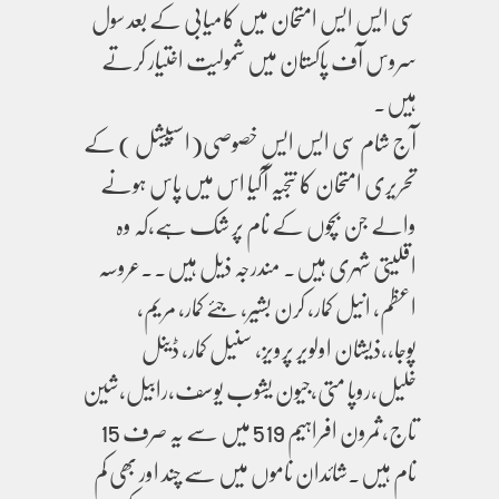
سی ایس ایس امتحان میں کامیابی کے بعد سول
سروس آف پاکستان میں شمولیت اختیار کرتے
ہیں۔
آج شام سی ایس ایس خصوصی(اسپیشل ) کے
تحریری امتحان کا نتجیہ آگیا اس میں پاس ہونے
والے جن بچوں کے نام پر شک ہے،کہ وہ
اقلیتی شہری ہیں۔ مندرجہ ذیل ہیں۔۔عروسہ
اعظم، انیل کمار، کرن بشیر، جئے کمار، مریم،
پوجا،،ذیشان اولویر پرویز، سنیل کمار، ڈینل
خلیل،روپا متی،جیون یشوب یوسف،رابیل،شین
تاج،ثمرون افراہیم 519 میں سے یہ صرف 15
نام ہیں۔شائدان ناموں میں سے چند اور بھی کم