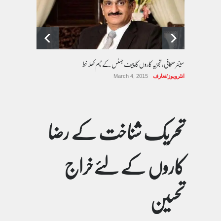
سینئر صحافی، تجزیہ کاروں کا چیف جسٹس کے نام کھلا خط
انٹرویوز/تعارف
March 4, 2015
تحریک شناخت کے رضا
کاروں کے لئےخراج
تحسین