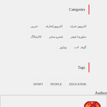
Categories
انٹرویوز تعرف
انٹرویوز/تعارف
خبریں
سٹوری/ فیچر
شعرو سخن
کالم/بلاگ
گوشہ ادب
ویڈیوز
Tags
SPORT
PEOPLE
EDUCATION
Author