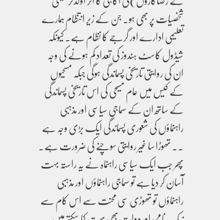
کے رضاکاروں)کی آگاہی کا اثر اولذکر مسیحی
شخصیات پر بھی ہو۔ جن کے زیر انتظام ہمارے
تعلیمی ادارے اور گرجے کا نظام ہے۔ کیونکہ
شیڈول کاسٹ ہندوز کی تعداد کم ہونے کی وجہ
ان کی روایتی تاریخی پسماندگی ہوگی جبکہ مسحیوں
کے کیس میں عام مسیحی کی اس تاریخی پسماندگی
کے ساتھ ان کے سماجی سیاسی اور مذہبی
راہنماؤں کی شعوری پسماندگی ایک بڑی وجہ ہے
۔۔ تھوڑا سا غیر روایتی سوچنے کی ضرورت ہے۔
پھر جب ایک سیاسی راہنماہ نے یہ راستہ بہت
آسان کر دیا ہے تو سماجی راہنماؤں اور مذہبی
راہنماؤں تو تھوڑی سی محنت سے اس کام سے
نیک نامی اور دولتِ بھی بہت کما سکتے ہیں ۔