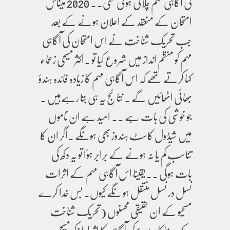
کی آگاہی مہم چلائی ہوئی تھی۔۔ 2020 میںاس
امتحان کے منعقد کے اعلان ہونے کے بعد
جب تحریک شناخت نے اس امتحان کی آگاہی
مہم کو منظم انداز میں شروع کیا تو ۔اکثر مسیحی زعماء
کہا کرتے تھے کہ اس آگاہی مہم کا زیادہ فائدہ ہندؤ
بھائی اٹھائیں گے ۔ نتائج یہ ہی بتا رہےہیں ۔
جو خوشی کی بات ہے ۔۔ امید ہے ان ناموں
میں شیڈول کاسٹ ہندوز بھی ہونگے ۔اگر ان کا
تناسب کم یا نہ ہونے کے برابر ہؤا تو یہ دکھ کی
بات ہوگی ۔۔یقینا اس آگاہی مہم کے اثرات
نسل در نسل منتقل ہو نگے کیوں۔ بس خدا کرے
مسحیو کے ان حقیقی محسنوں (تحریک شناخت