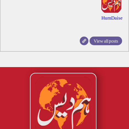
HumDaise
View all posts