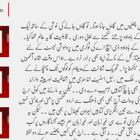
ts
یوں میں گاؤں جانا ہوتا۔ تو گاؤں جانے کی خوشی کے ساتھ ایک
 باوجود پڑھنے لکھنے سے اپنی دوری ۔ قابلیت کا یہ عالم تھا کیا۔
ے باوجود ڈی ایچ اے کی نوکری میں پروموشن ٹیسٹ کے لئے
یتاز گل کے ناتے اپنا بھی برادر خرد ہے ۔جو اس وقت شائد آٹھویں
یکھنا پڑا ۔ تحریک شناخت کے پیغام کو لوگوں تک پہنچانے کے
ھ ماری۔ ملک میں رئیل اسٹیٹ انڈسٹری میں شفافیت اور پیشہ وارانہ
ے بھی پانچ کتابیں ترتیب دے دی۔۔لیکِن یہ ماننے میں کوئی حرج
 “کی بدولت آج بھی بھی ڈھنگ سے اردو لکھنی پڑھنی اور بولنی نہیں
مدد سے تین انگریزی کتابیں ایمزون کینڈل پر بھی ہیں ۔۔لیکن یہ
نگریزی تو ہے ہی غیر زبان اور غیر زبان ہم جیسے گنہاگاروں پر کب
 نہ آتی تھی۔۔ نہ آتی ہے ۔۔اج بھی کہیں پھنسے ہوئے دو لفظ