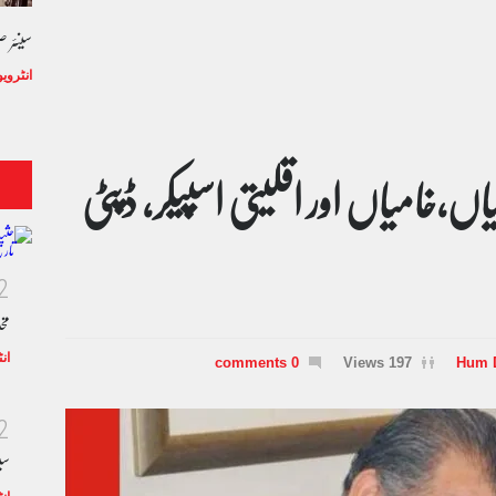
سینئر 
انٹروی
ں،خامیاں اور اقلیتی اسپیکر، ڈپٹی
2
مخ
ان
0 comments
197 Views
Hum 
2
سی