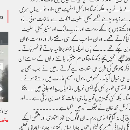
 جانے پر دھکے، کھاتا ہؤا رئیل اسٹیٹ میں وارد ہؤا۔ یہاں میری
os
حد سے زیادہ پڑھے لکھے مسیحی اسٹیٹ ایجنٹ سے ملاقات ہوئی۔ یاد
خود کہتے ہیں) انکے دوست اور ہمارے ایک اور سئینر مسیحی اسٹیٹ
افی کیا کرتے تھے۔ وہ ان صاحب کے کسی رشتے دار اور دوست جو ان
وڈیو کالم - کالم کار لائبہ زینب
 چکےتھے ۔۔کے ہاں امریکہ یا شائد برطانیہ جاتے تو ٹھہر جاتے ۔
ویڈیوز
January 24, 2024
ھ پیچھے انھیں نیچا دکھانا ہوتا وہ ہم مشترکہ جاننے والوں کے سامنے ان
کا ذکر پھوپھی کی طرح ہی حقارت سے کرتے ۔میں نے جب بھی یہ
یہ یہ ہی خیال آیا کہ ، مخصوص ماحول ،تعلیم حالات میں رہتے ہوئے۔
اجتماعی طور پر بھی کچھ ایسی خوبیاں، خامیاں پیدا ہو جاتی ہیں ۔۔جنکا
ا ۔ بلکہ کئی کیسز میں تو یہ بیماری جبلت کا حصہ بن جاتی ہے۔۔ اور
۔ کرنل محمد خان نے بجنگ آمد میں لکھا ہے ۔۔۔۔۔۔۔۔
میرا د
ابی نہ آتا تو احساس جرم ۔ ان لوگوں کی خؤد اعتمادی اور پختگی انکے
ویڈیوز
ً انکی ابتدائی تعلیم کا فیض تھا ۔ ہمارا احساس کمتری ہماری ابتدائی تعلیم