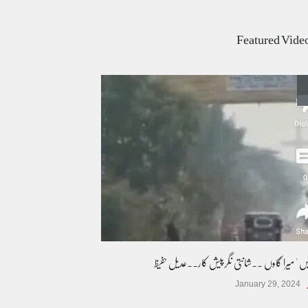
عالمی یومِ خواتین اور پاکستان کی غیر محفوظ اقلیتی
بیٹیاں
Featured Vide
کالم/بلاگ
March 7, 2026
پسند کی شادیوں کا بڑھتا ہوا رجحان اور راولپنڈی
کی یوسیز میں اندارج پر پابندی ایک نیا تنازعہ
کالم/بلاگ
October 14, 2025
یس ' میرا گاوں ۔۔شانتی نگرپیش کار۔۔عدیل حفیظ
January 29, 2024