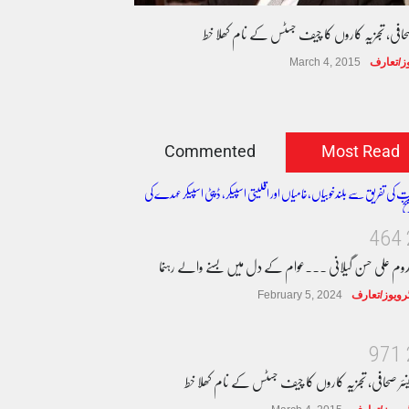
صحافی، تجزیہ کاروں کا چیف جسٹس کے نام کھلا خط
وز/تعارف
March 4, 2015
Commented
Most Read
4
6
4
دوم علی حسن گیلانی ۔۔۔عوام کے دل میں بسنے والے رہنما
ٹرویوز/تعارف
February 5, 2024
9
7
1
نئر صحافی، تجزیہ کاروں کا چیف جسٹس کے نام کھلا خط