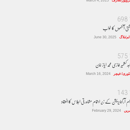
ٹرویوز/تعارف
March 4, 2015
6
9
8
گتی آنکھوں کا خواب
لم/بلاگ
June 30, 2025
5
7
5
ہد کشمیر غازی محمد ایاز خان
وری/ فیچر
March 16, 2024
1
4
3
ام آرگنایزیشن کے زیر اہتمام مشاورتی اجلاس کا انعقاد
ریں
February 29, 2024