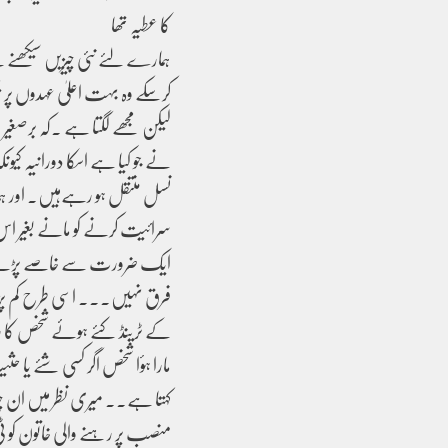
کا عطیہ تھا
ہمارے لئے نئی چیزیں سیکھنے سے 
کرسکے وہ بہت اعلیٰ عہدوں پر پ
لیکن مجھے لگتا ہے ۔کہ برصغیر
نے جو کیا ہے اسکا دورانیہ کی
نسل منتقل ہو رہےہیں۔ اور ہ
سرائیت کرنے کو مانے بغیر اس 
ایک ضرورت سے خاصے پڑھے لک
فرق نہیں۔۔۔ اسی طرح کم پڑھے 
کے ٹرینڈ کئے ہوئے شخص کا روی
مارا ہؤا شخص اگر کسی شئے یا 
کہتا ہے۔۔ میری نظر میں ان 
منصب پر رہنے والی خاتون کو ٹی