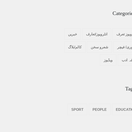
Categori
ویوز تعرف
انٹرویوز/تعارف
خبریں
ری/ فیچر
شعرو سخن
کالم/بلاگ
ہ ادب
ویڈیوز
Ta
SPORT
PEOPLE
EDUCAT