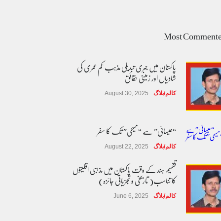
Most Comment
پاکستان میں جبری تبدیلی مذہب 'کم عمری کی
شادیاں اور زمینی حقائق
کالم/بلاگ
August 30, 2025
“عیسائی” سے “مسیحی” تک کا سفر
کالم/بلاگ
August 22, 2025
تقسیم ہند کے وقت پاکستان میں مذہبی اقلیتوں
کا تناسب( تاریخی و تجزیاتی جائزہ)
کالم/بلاگ
June 6, 2025