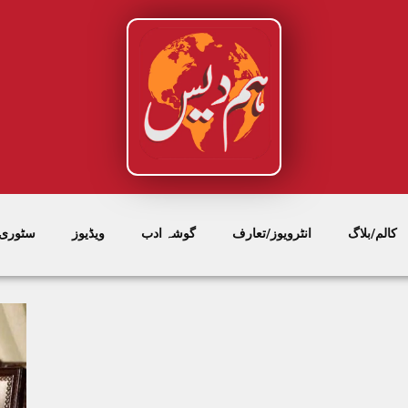
کالم/بلاگ
انٹرویوز/تعارف
گوشہ ادب
ویڈیوز
سٹوری/