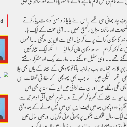
سی کے نام کی فل فام جانچنے والے دانشور یاد آئے اور ساتھ ہی اپنی
ا صرفِ چار بھائی ہی تھے ۔اس لئے چاچا زاد بہن کو بہت پیار کرتے
ed
ت اور حاکمانہ مزاج رکھتی تھیں ۔۔ اتنی سخت کے ایک بار
ند کا مکان کرائے پر لے کر دیا۔ امی سے ان بن ہوگئی ۔۔انھوں
نند کو کہہ کر ہم سے وہ مکان خالی کروا لیا ۔۔انکے ایک جیٹھ کہیں
لے گئے تھے.. وہی سٹیل ہوگئے ۔۔ ہمارے ایک اور مشترکہ رشتے
ز)پر ملازم تھا۔وہ جب برطانیہ جاتا تو پھوپھی کے جیٹھ کے ہاں بھی چلا
ی بھی تھے ۔لیکن میں نے جب بھی پھوپھی کے سفارتی تعلقات اس
ی گلی ،محلے میں اور ان سے لڑائی میں ان کے منہ پر بھی اس
میں میرے جیٹھ کے گھر جا کر ٹھہرتے ہو ۔ شرم نہیں آتی ادھر مجھ سے
تقریبا دو دہائیوں بعد میں ایف ایس سی میں فیل ہونے کے بعد وقتی
کے ایک سال مختلف جگہوں پر چھوٹی موٹی نوکریاں اور تین سال تین
لیٰ ترین و شاندار عہدے ” پر میرے خیال میں لات مار کر اور