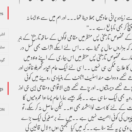
es
زیادہ پرانی عادتیں بھلا دینا تھا۔۔۔ اور ہم میں سے جو ایسا نہ
ہنچ کر بھی نابالغ رہے ۔۔”
 کے مخصوص تاریخی پس منظر میں مقامی لوگوں کے ساتھ تاریخ کے جبر
انٹر
ونکہ کہ ہزاروں سال پر محیط ہے ۔۔اس لئے اسکے اثرات بھی نسل در
سٹو
مارے مخصوص تاریخی پس منظر میں اس بیماری کے اپنے وجود میں
گوش
کا علاج ممکن ہی نہیں ۔۔اسی لئے ایک عام انپڑھ گھریلو خاتون اور
ھے و دولتِ مند اسٹیٹ ایجنٹ کے بنیادی رویئے میں کوئی
لکھے دیہاتیوں۔ اور پڑھے لکھے بین الاقوامی و مقامی این جی اوز
gs
ہ بھی ایک سا ہی ہے ۔۔بلکہ جیسے ہمارا عام پسا ہوا محرومیوں کا
حثیت کے لئے کا بہت خواہشمند بھی ہو۔۔ لیکن حاصل نہ کر سکے، تو
ION
چیزوں کی کوئی اہمیت نہیں ہے ۔۔میں نے برصغیر کی ایک بڑے
 وی پر یہ کہتے سنا ہے.. کہ میں کیا سمجھتی ہوں؟ لال قالین کی