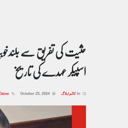
حثیت کی تفریق سے بلندخوبیا
اسپیکر عہدے کی تاریخ
In
کالم/بلاگ
October 25, 2024
Daise