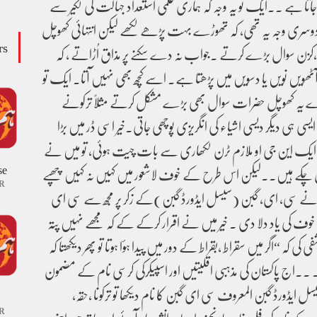
 جاتا ہے ۔۔ایک تو یہ وجہ کہ ہماری علمی استعداد جہالت کی لکیر سے
دوسری وجہ یہ تھی، کہ تھوڑے بہت پڑھے لکھے لیکن انتہائی کھوچل
rs
کزن سوال بڑے کرتے ۔جواب نہ دے سکنے پر مذاق اُڑاتے ، کہ
آ آٹھویں نویں یا دسویں میں پڑھتا ہے۔ اسے کچھ بھی نہیں آتا۔ ایک تو
یہ کھوچل حضرات سوال بھی بڑے مشکل کرتے مثلاً ترکونے
ا ایسی ہی دیگر دیسی اشیاء کی انگریزی پوچھی جاتی۔خیر اسی ڈر میں بڑا
 ایک این جی او ملازم ٹرن لکھاری سے بات چیت ہوئی، تو میں نے
se
ے ہیں۔۔لیکن اس طرح کے خوف لاشعور میں کہیں نہ کہیں چھپے
R
ے سی، ای، گبن (سیسل ایڈورڈ گبن)کے زکر پر مجھ سے سی ای
اسی خوف کی یاد دلا دی ۔ خیر میں نے اقرار کرکے کے کہ مجھے نہیں پتہ
 کی کہ “اگر میں سقراط ،بقراط کے دور میں پیدا ہؤا ہوتا تو پھر دیکھتا کہ
۔۔اج پاکستان کی مذہبی اقلیتیں اور اسپیکرکی کرسی نام کے مضمون
ایڈورڈ گبن المعروف سی ای گبن کا نام دیکھا تو ترکونا ،حقہ،
R