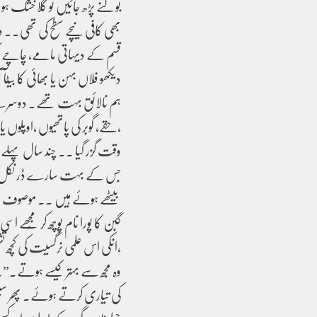
بولنے پڑھ جائیں تو گلا خشک ہو
بھی کافی نیچے سطح کی تھی۔۔ 
قسم کے دیہاتی مامے، چاچے ،
دیکھو فلاں بہن یا بھائی کا بیٹ
ہم نالائق بہت تھے۔ دوسرے 
،حقے، گوبر کی پاتھیوں ،اوپلوں ی
وقت گزر گیا ۔۔ چند سال پہلے
جس کے بہت سارے ڈر نکل چک
بیٹھے ہوئے ہیں ۔۔ موصوف ن
گبن کا پورا نام پوچھ کر مُجھے 
،انکی اس علمی نرگسیت کی کچھ تشفی
وہ مجھ سے بہتر کیسے ہوتے.”۔ 
کی تیاری کرتے ہوئے۔ پھر سیسل 