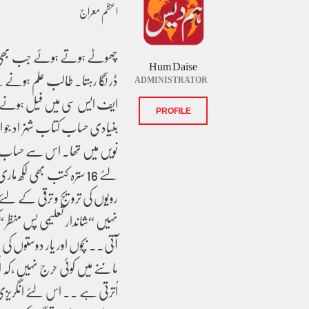
اعظم معراج
چھوٹے ہوتے ہوئے جب بھی چھٹ
Hum Daise
ڈر لگا رہتا۔ طالب علم ہونے کے
ADMINISTRATOR
ایف ایس سی میں فیل ہونے ک
PROFILE
بنیادی حساب کتاب شہزاد جو ام
نویں میں تھا. اس سے حساب س
لئے 16 سترہ کتب بھی لک
رویوں کی ترویج و ترقی کے لئ
نہیں “شاندار تعلیمی پس منظر
آتی.. بچوں اور یار دوستوں کی 
ماننے میں کوئی حرج نہیں ،کہ ا
اُترتی ہے ۔۔ اس لئے انگریزی