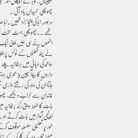
جیلیںاں ، گوبر کے اوپلوں اور ک
پھوپھی حمیداں یاد آئی ۔
مرحومہ ابا کی چچا زاد تھیں۔اب
تھے ۔۔پھوپھی بہت سخت طبیع
انھوں نے ہی ہمیں اپنی ایک ن
نے چند گھنٹوں کے نوٹس پر اپنی 
ساٹھ کی دہائی میں برطانیہ چ
داروں کا بیٹآ سیمین ( بحری جہا
جاتا ان کی دؤر کی رشتے دار
خاندان سے خراب دیکھے، پھوپھ
بات کا طعنہ دیتی، کہ برطانیہ 
اونچی آواز میں بات کرتے ہو ۔
طور پر تعلیمی سلسلہ موقوف کر
مہینے تین دن کی کلرکی کے ” اع