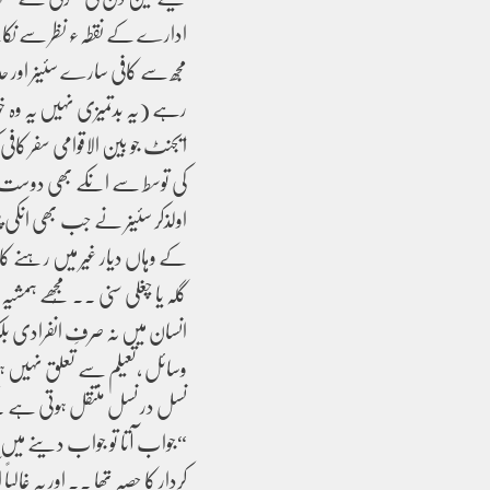
ادارے کے نقطہء نظر سے نکالے
مجھ سے کافی سارے سئینر اور 
رہے (یہ بدتمیزی نہیں یہ وہ 
ایجنٹ جو بین الاقوامی سفر ک
کی توسط سے انکے بھی دوست بن
اولذکر سئینر نے جب بھی انکی پیٹ
کے وہاں دیار غیر میں رہنے 
گلہ یا چغلی سنی ۔۔ مُجھے ہمش
انسان میں نہ صرفِ انفرادی بلکہ 
وسائل ،تعیلم سے تعلق نہیں ہوت
نسل در نسل منتقل ہوتی ہے 
“جواب آتا تو جواب دینے میں بیت
کردار کا حصہ تھا ۔۔ اور یہ غالبا