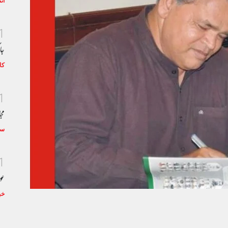
ان
1
جا
کا
1
مجا
سٹ
1
عو
خب