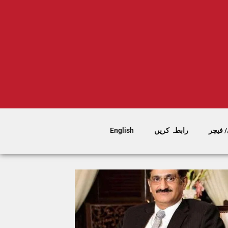
 فیچر
رابطہ کریں
English