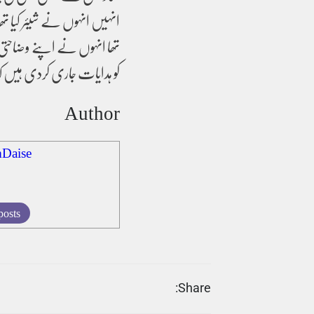
انہیں انہوں نے شیئر کیا تھ
تھا انہوں نے اپنے وضاحتی 
کو ہدایات جاری کردی ہیں کہ ک
Author
Daise
posts
Share: