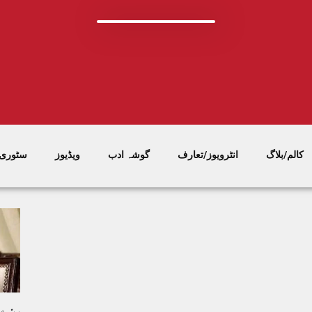
کالم/بلاگ
انٹرویوز/تعارف
گوشہ ادب
ویڈیوز
سٹوری/