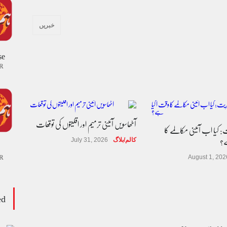
خبریں
se
R
آٹھاسویں آئینی ترمیم اور اقلیتوں کی توقعات
 کیا اب آئینی مکالمے کا
ے؟
کالم/بلاگ
July 31, 2026
R
August 1, 202
ed