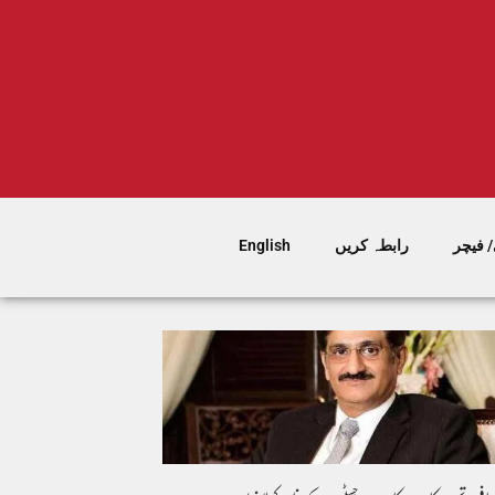
 فیچر
رابطہ کریں
English