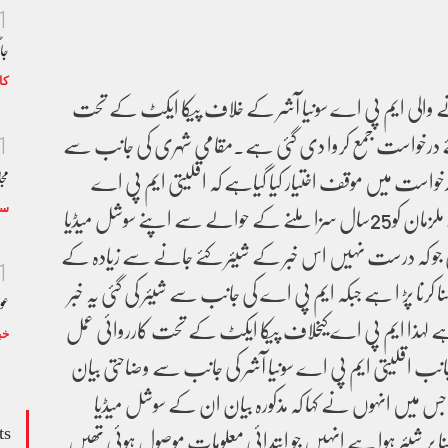
1
جا
کا
ے والی ایم پی اے سونیا آشر کے خلاف پیکا ایکٹ کے تحت
 درخواست جمع کروا دی گئی ہے۔مقامی شہری کی جانب سے
1
درخواست میں موقف اختیار کیا گیاہے کہ اقلیتی ایم پی اے
مجا
زیادتی کا شکار ایک بچی کے ملزمان کو25سال سزا ملنے کے حوالے سے اپنے سوشل میڈیا
سٹ
ھی جو کہ درست نہیں اس خبر کے شیئر کئے جانے سے زیادہ کے
1
نا کرنا پڑ ا ہے جبکہ ایم پی اے کی جانب سے شیئر کی گئی یہ خبر
عو
ی ہے لہذا ایم پی اے کیخلاف پیکا ایکٹ کے تحت کارروائی عمل
خب
ب اقلیتی ایم پی اے سونیا آشر کی جانب سے وضاحتی بیان
جس میں انہوں نے کہا کہ مذکورہ بیان ان کے سوشل میڈیا
ts
ا پر شیئر ہوا ہے انہیں جو ابتدائی معلومات موصول ہوئی تھیں