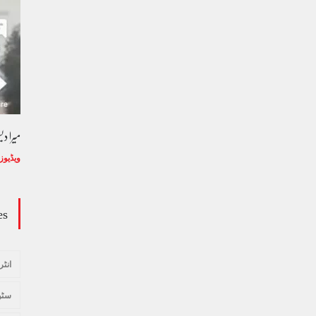
میرا د
ویڈیوز
es
انٹر
سٹو