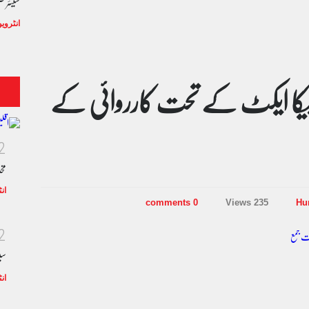
سینئر 
انٹروی
پیکا ایکٹ کے تحت کارروائی کے
2
مخ
ان
0 comments
235 Views
Hu
2
سی
ان