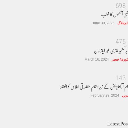
6
9
8
گتی آنکھوں کا خواب
لم/بلاگ
June 30, 2025
4
7
5
ہد کشمیر غازی محمد ایاز خان
وری/ فیچر
March 16, 2024
1
4
3
ام آرگنایزیشن کے زیر اہتمام مشاورتی اجلاس کا انعقاد
ریں
February 29, 2024
Latest Pos