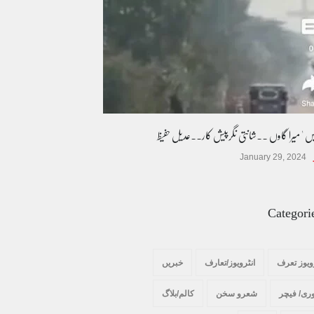
یس ' میرا گاوں ۔۔شانتی نگرپیش کار۔۔عدیل حفیظ
January 29, 2024
Categori
ویوز تعرف
انٹرویوز/تعارف
خبریں
ری/ فیچر
شعرو سخن
کالم/بلاگ