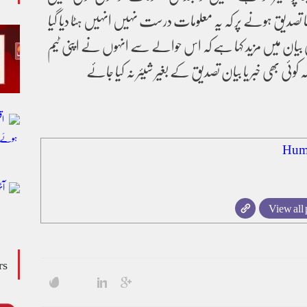
ا تصدیق ہونے پر کہ یہ معلومات درست نہیں انہیں ہٹا دیا گیا
بیان میں مزید کہا ہے کہ اس حوالے سے انہوں نے اپنی ٹیم
وئی بھی خبر یا بیان تصدیق کے بغیر شیئر نہ کیا جائے
Hum
View all 
rs