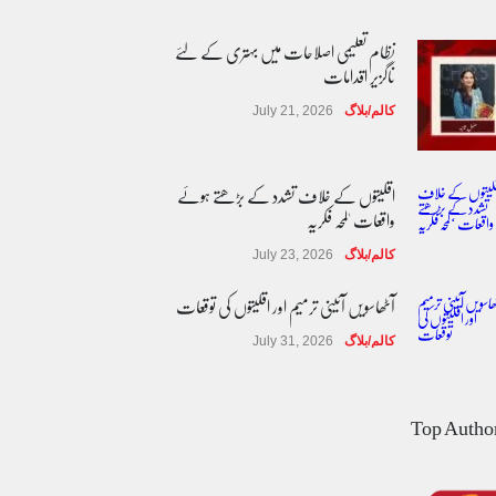
نظام تعلیمی اصلاحات میں بہتری کے لئے
ناگزیر اقدامات
کالم/بلاگ
July 21, 2026
اقلیتوں کے خلاف تشدد کے بڑھتے ہوئے
واقعات 'لمحہ فکریہ
کالم/بلاگ
July 23, 2026
آٹھاسویں آئینی ترمیم اور اقلیتوں کی توقعات
کالم/بلاگ
July 31, 2026
مساوی شہریت: کیا اب آئینی مکالمے کا
وقت آ گیا ہے؟
Top Autho
کالم/بلاگ
August 1, 2026