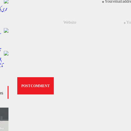
Your email addres
os
وڈیو کالم - کالم کار لائبہ زینب
ویڈیوز
January 24, 2024