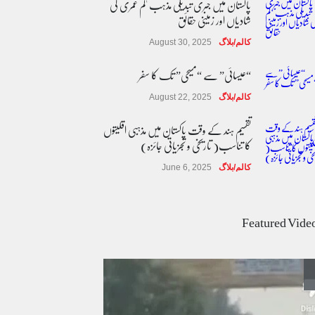
پاکستان میں جبری تبدیلی مذہب 'کم عمری کی
شادیاں اور زمینی حقائق
کالم/بلاگ
August 30, 2025
“عیسائی” سے “مسیحی” تک کا سفر
کالم/بلاگ
August 22, 2025
تقسیم ہند کے وقت پاکستان میں مذہبی اقلیتوں
کا تناسب( تاریخی و تجزیاتی جائزہ)
کالم/بلاگ
June 6, 2025
عالمی یومِ خواتین اور پاکستان کی غیر محفوظ اقلیتی
بیٹیاں
Featured Vide
کالم/بلاگ
March 7, 2026
پسند کی شادیوں کا بڑھتا ہوا رجحان اور راولپنڈی
کی یوسیز میں اندارج پر پابندی ایک نیا تنازعہ
کالم/بلاگ
October 14, 2025