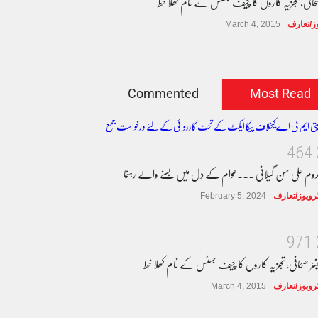
صحافی، تجزیہ کاروں کا چیف جسٹس کے نام کھلا خط
وز/تعارف
March 4, 2015
Commented
Most Read
4
6
4
دوم علی حسن گیلانی ۔۔۔عوام کے دل میں بسنے والے رہنما
ٹرویوز/تعارف
February 5, 2024
9
7
1
نئر صحافی، تجزیہ کاروں کا چیف جسٹس کے نام کھلا خط
ٹرویوز/تعارف
March 4, 2015