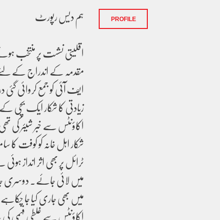
ہم دیس رپورٹ
PROFILE
اقلیتی نشست پر منتخب ہون
مقدمہ کے اندراج کے لئے
ایف آئی کو جمع کروائی گئی 
اکاؤنٹس سے خبر شیئر کی ت
شکار اہل خانہ کو کوفت کا سام
ٹرائل پر بھی اثر انداز ہوئ
میں لائی جائے۔ دوسری جان
میں بھی جاری کیا جا چکاہے 
اکاؤنٹس سے غلطی فہمی کی بن