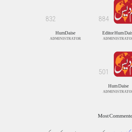
ٹھیکیدار نے کام ادھورا چھوڑ دیا ' مسیحی زیر تعمیر
چرچ میں عبادت کرنے پر مجبور
8
3
2
8
8
4
خبریں
August 3, 2026
HumDaise
Editor Hum Dai
ADMINISTRATOR
ADMINISTRATO
5
0
1
Hum Daise
ADMINISTRATO
Most Comment