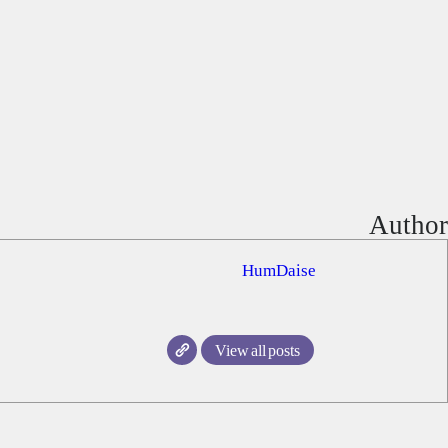
Author
HumDaise
View all posts