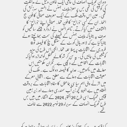
دوران تحریک انصاف کی حامی ایک خاتون وکیل نے مداخلت
کی کوشش کی تھی جس پر معزز چیف جسٹس نے انہیں سرزنش کی
تھی۔ عین اس وقت ملک کے ایک معروف صحافی کا فون بج
اٹھا۔ ان کے کسی ’ذرائع‘ کا فون تھا۔ صحافی اپنے ’ذرائع‘ کا
انکشاف نہیں کیا کرتے۔ تاہم انہوں نے اردگرد بیٹھے ساتھیوں کو
صرف یہ بتایا کہ چیف جسٹس کے فیصلے کی سمت بھانپتے ہوئے
بتایا گیا ہے کہ لاہور ہائی کورٹ کے سنگل بنچ کا فیصلہ تو 8
فروری کے انتخابات پر پہلا حملہ تھا۔ ابھی اس طرح کی مزید
کوششیں کی جائیں گی۔ یہ سن کر شرکائے محفل کو اندازہ ہو گیا کہ
انتخابات کے التوا میں کسے دلچسپی ہے۔ نگران حکومتیں اس
معاملے میں یکسو ہیں۔ عدلیہ کا فیصلہ دو ٹوک ہے۔ ملک کی
معیشت انتخابات کے دھاگے سے معلق ہے۔ انتخابی معرکے
میں اترنے والی اہم سیاسی جماعتوں کا مفاد انتخابات کے بروقت
انعقاد میں ہے البتہ کچھ زیر آب سمندری دھارے اور زیر زمین
قوتیں ٹھیک اسی طرح 26 اکتوبر 2024 کے انتظار میں ہیں جس
طرح تحریک انصاف کے سربراہ 29 نومبر 2022 سے خائف
تھے۔
کیا قیامت ہے کہ 25 کروڑ عوام کے سیاسی اور معاشی مفادات کو