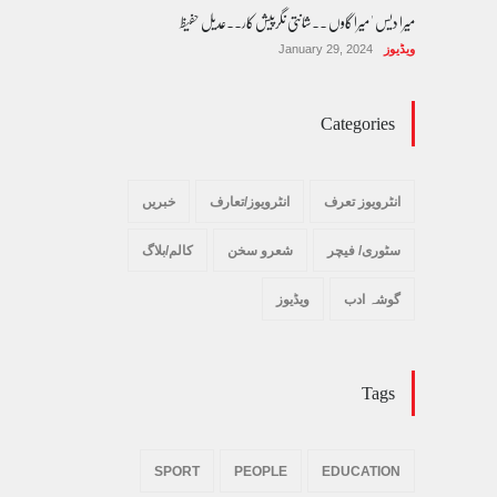
میرا دیس ' میرا گاوں ۔۔شانتی نگرپیش کار۔۔عدیل حفیظ
ویڈیوز
January 29, 2024
Categories
انٹرویوز تعرف
انٹرویوز/تعارف
خبریں
سٹوری/ فیچر
شعرو سخن
کالم/بلاگ
گوشہ ادب
ویڈیوز
Tags
SPORT
PEOPLE
EDUCATION