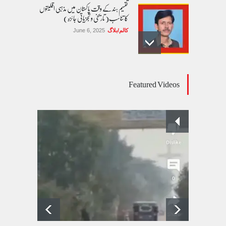
تقسیم ہند کے وقت پاکستان میں مذہبی اقلیتوں
کا تناسب( تاریخی و تجزیاتی جائزہ)
کالم/بلاگ
June 6, 2025
عالمی یومِ خواتین اور پاکستان کی غیر محفوظ اقلیتی
Featured Videos
بیٹیاں
کالم/بلاگ
March 7, 2026
پسند کی شادیوں کا بڑھتا ہوا رجحان اور راولپنڈی
کی یوسیز میں اندارج پر پابندی ایک نیا تنازعہ
کالم/بلاگ
October 14, 2025