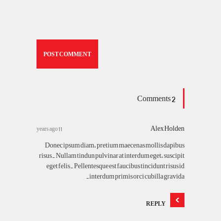
2 Comments
Alex Holden
11 years ago
Donec ipsum diam, pretium maecenas mollis dapibus
risus. Nullam tindun pulvinar at interdum eget, suscipit
eget felis. Pellentesque est faucibus tincidunt risus id
interdum primis orci cubilla gravida.
REPLY