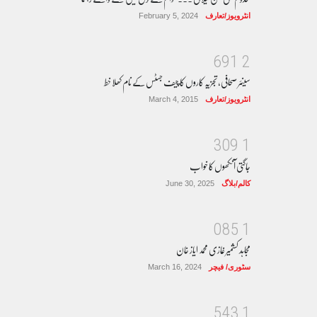
انٹرویوز/تعارف
February 5, 2024
6
9
1
2
سینئر صحافی، تجزیہ کاروں کا چیف جسٹس کے نام کھلا خط
انٹرویوز/تعارف
March 4, 2015
3
0
9
1
جاگتی آنکھوں کا خواب
کالم/بلاگ
June 30, 2025
0
8
5
1
مجاہد کشمیر غازی محمد ایاز خان
سٹوری/ فیچر
March 16, 2024
5
4
3
1