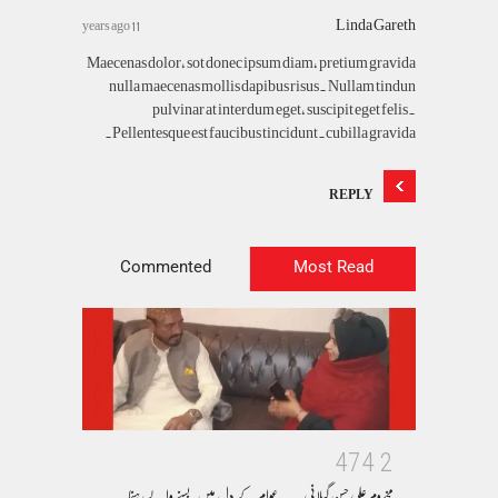
Linda Gareth
11 years ago
Maecenas dolor, sot donec ipsum diam, pretium gravida
nulla maecenas mollis dapibus risus. Nullam tindun
pulvinar at interdum eget, suscipit eget felis.
Pellentesque est faucibus tincidunt.cubilla gravida.
REPLY
Commented
Most Read
4
7
4
2
مخدوم علی حسن گیلانی ۔۔۔عوام کے دل میں بسنے والے رہنما