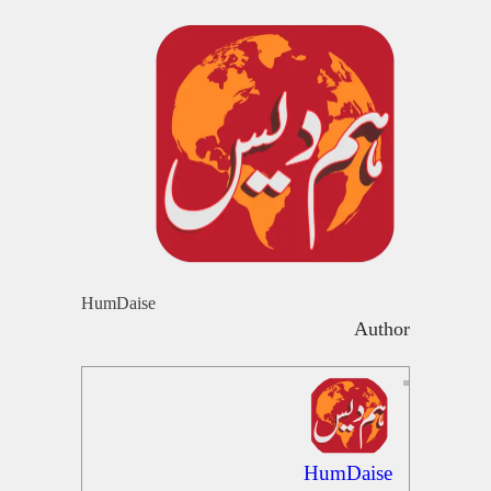
HumDaise
Author
HumDaise