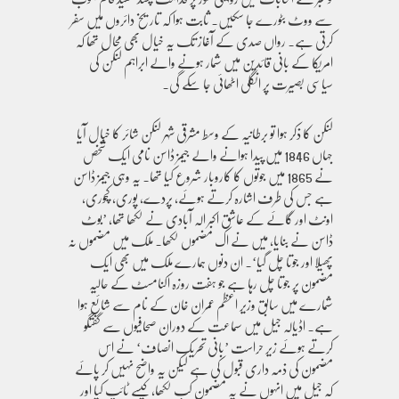
سے ووٹ بٹورے جا سکیں۔ ثابت ہوا کہ تاریخ دائروں میں سفر
کرتی ہے۔ رواں صدی کے آغاز تک یہ خیال بھی محال تھا کہ
امریکا کے بانی قائدین میں شمار ہونے والے ابراہم لنکن کی
سیاسی بصیرت پر انگلی اٹھائی جا سکے گی۔
لنکن کا ذکر ہوا تو برطانیہ کے وسط مشرقی شہر لنکن شائر کا خیال آیا
جہاں 1846 میں پیدا ہوانے والے جیمز ڈاسن نامی ایک شخص
نے 1865 میں جوتوں کا کاروبار شروع کیا تھا۔ یہ وہی جیمز ڈاسن
ہے جس کی طرف اشارہ کرتے ہوئے، پردے، پوری، کچوری،
اونٹ اور گائے کے عاشق اکبر الہ آبادی نے لکھا تھا، ’بوٹ
ڈاسن نے بنایا، میں نے اک مضموں لکھا۔ ملک میں مضموں نہ
پھیلا اور جوتا چل گیا‘۔ ان دنوں ہمارے ملک میں بھی ایک
مضمون پر جوتا چل رہا ہے جو ہفت روزہ اکنامسٹ کے حالیہ
شمارے میں سابق وزیر اعظم عمران خان کے نام سے شائع ہوا
ہے۔ اڈیالہ جیل میں سماعت کے دوران صحافیوں سے گفتگو
کرتے ہوئے زیر حراست ’بانی تحریک انصاف‘ نے اس
مضمون کی ذمہ داری قبول کی ہے لیکن یہ واضح نہیں کر پائے
کہ جیل میں انہوں نے یہ مضمون کب لکھا، کیسے ٹائپ کیا اور