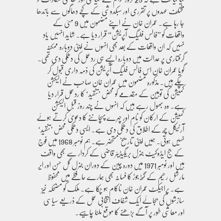
مختلف عہدوں پر تقرری اور سبکدوشی کے کچے دھاگوں سے باندھا
جا رہا ہے۔ عمران خان نے اپنے مضمون میں 9 مئی کے
واقعات کو ”فالس فلیگ آپریشن“ قرار دیا ہے۔ شاید انہیں یاد
نہیں کہ ان واقعات کے بعد بھی انہوں نے اپنی دوبارہ ممکنہ
گرفتاری پر عدالت میں دوبارہ ایسے ہی ردعمل کی دھمکی دی تھی۔
گویا عمران خان اس فالس فلیگ آپریشن کی ذمہ داری قبول کر
چکے ہیں۔ مذکورہ مضمون میں عمران خان صاحب نے الیکشن
کمیشن کی توہین کے مقدمے کو محض ’تنقید‘ کا ردعمل قرار دیا
ہے۔ وہ بھول رہے ہیں کہ انہوں نے چند روز قبل الیکشن
کمیشن کے ارکان کو نام اور چہرے پہچاننے کا دعویٰ کرتے ہوئے
آرٹیکل چھ کے اطلاق کی دھمکی دی ہے۔ ایسی دھمکی محض ’تنقید‘
نہیں ہوتی۔ ہمیں اپنی تاریخ مستحضر ہے۔ ہم نومبر 1968 میں فوج
کے جج ایڈوکیٹ جنرل بریگیڈیئر قاضی کے کردار سے بھی واقف
ہیں اور نومبر 1971 میں دورہ چین کے دوران جنرل گل حسن اور ایر
مارشل رحیم کے گٹھ جوڑ کا فسانہ بھی ہمارے حافظے میں محفوظ
ہے۔ پراجیکٹ عمران خان ناکام ہو چکا ہے۔ ملک کو مضحکہ خیز
سازشوں کی بجائے ایک شفاف انتخابی عمل کے ذریعے سیاسی
اور معاشی طور پر آگے بڑھنے کا موقع ملنا چاہیے۔