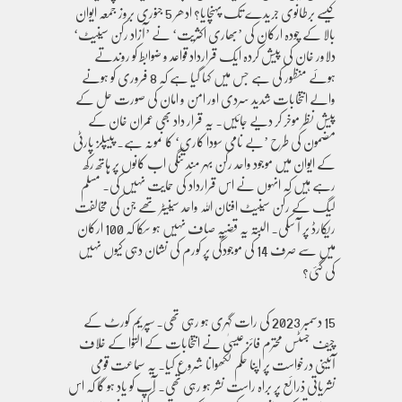
کیسے برطانوی جریدے تک پہنچایا؟ ادھر 5 جنوری بروز جمعہ ایوان
بالا کے چودہ ارکان کی ’بھاری اکثریت‘ نے ’آزاد رکن سینیٹ‘
دلاور خان کی پیش کردہ ایک قرارداد قواعد و ضوابط کو روندتے
ہوئے منظور کی ہے جس میں کہا گیا ہے کہ 8 فروری کو ہونے
والے انتخابات شدید سردی اور امن و امان کی صورت حل کے
پیش نظر موخر کر دیے جائیں۔ یہ قرار داد بھی عمران خان کے
مضمون کی طرح ’بے نامی سودا کاری‘ کا نمونہ ہے۔ پیپلز پارٹی
کے ایوان میں موجود واحد رکن بہر مند تنگی اب کانوں پر ہاتھ رکھ
رہے ہیں کہ انہوں نے اس قرارداد کی حمایت نہیں کی۔ مسلم
لیگ کے رکن سینیٹ افنان اللہ واحد سینیٹر تھے جن کی مخالفت
ریکارڈ پر آ سکی۔ البتہ یہ قضیہ صاف نہیں ہو سکا کہ 100 ارکان
میں سے صرف 14 کی موجودگی پر کورم کی نشان دہی کیوں نہیں
کی گئی؟
15 دسمبر 2023 کی رات گہری ہو رہی تھی۔ سپریم کورٹ کے
چیف جسٹس محترم فائز عیسیٰ نے انتخابات کے التوا کے خلاف
آئینی درخواست پر اپنا حکم لکھوانا شروع کیا۔ یہ سماعت قومی
نشریاتی ذرائع پر براہ راست نشر ہو رہی تھی۔ آپ کو یاد ہو گا کہ اس