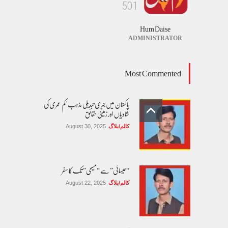
5
0
1
Hum Daise
ADMINISTRATOR
Most Commented
پاکستان میں جبری تبدیلی مذہب 'کم عمری کی
شادیاں اور زمینی حقائق
کالم/بلاگ
August 30, 2025
“عیسائی” سے “مسیحی” تک کا سفر
کالم/بلاگ
August 22, 2025