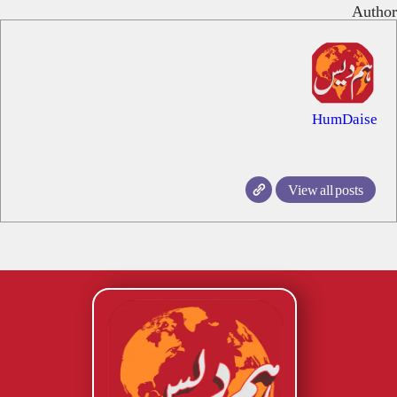
Author
HumDaise
View all posts