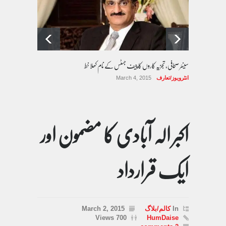
سینئر صحافی، تجزیہ کاروں کا چیف جسٹس کے نام کھلا خط
انٹرویوز/تعارف
March 4, 2015
اکبر الہ آبادی کا مضمون اور
ایک قرارداد
In
کالم/بلاگ
March 2, 2015
700 Views
HumDaise