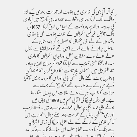
اکبر آلہ آبادی کی شاعری میں بغاوت اور قدامت پسندی کے اجزا
کو الگ الگ کرنا ایسا ہی دشوار ہے جیسا ہماری تاریخ میں آزادی
کی جدوجہد اور قدیم بندوبست کے احیا میں فرق کرنا۔ 1857 کی
جنگ قابض غیر ملکی حکمرانوں کے خلاف بغاوت تھی یا مقامی
باشندوں کے لئے حق حکمرانی کا حصول؟ اگر ہندوستان کے
ساحلوں پر اترنے والے گورے اجنبی تھے تو وسط ایشیا سے نازل
ہونے ہونے والے سلطان، مغل اور ابدالی حکمرانوں کا وادی
سندھ اور گنگا جمنی تہذیب سے کیا ناتا تھا؟ اگر سراج الدین بہادر
شاہ ظفر دہلی میں ’مسلمان بادشاہت‘ کا دفاع کر رہا تھا تو جھانسی
(بنارس) سے اٹھنے والی لکشمی بائی اور اس کا مرہٹہ جرنیل تانتیا
ٹوپے کس کے لئے لڑ رہے تھے؟ تاریخ کے بہت سے
سوالات کا جواب گزرتے ہوئے حالات میں تبدیل ہوتا رہتا
ہے۔ ان دنوں امریکا کی انتخابی مہم میں 1860 کی دہائی میں
ہونے والی خانہ جنگی پر سوال اٹھائے جا رہے ہیں۔ ڈونلڈ ٹرمپ
اور ری پبلیکن پارٹی کے قدامت پسند حلقے سوال اٹھا رہے ہیں
کہ کیا غلامی کے خاتمے کے لئے جنوبی امریکا کی زرعی اشرافیہ
سے جنگ کرنا درست تھا؟ مقصد اس مباحثے کا یہ ہے کہ آمدہ
نومبر کے انتخابات میں روایتی طور پر قدامت پسند سفید فام جنوب