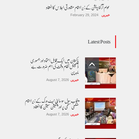
عوام آرگنایزیشن کے زیر اہتمام مشاورتی اجلاس کا انعقاد
خبریں
February 29, 2024
Latest Posts
پاکستان مِیں ا یک قابل اعتماد اور جمہوری
ڈیجیٹل نظام وقت کی اہم ضرورت ہے'
ماہرین
خبریں
August 7, 2026
پنجاب سول سوسائٹی نیٹ ورک کے زیرِ اہتمام
ضلعی سطحی پر اورینٹیشن سیشن کا انعقاد
خبریں
August 7, 2026