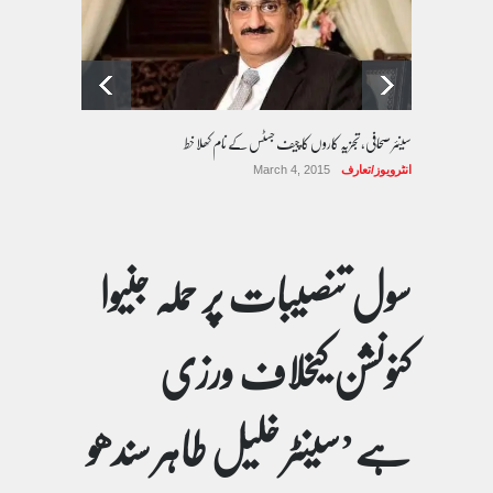
سینئر صحافی، تجزیہ کاروں کا چیف جسٹس کے نام کھلا خط
انٹرویوز/تعارف
March 4, 2015
سول تنصیبات پر حملہ جنیوا
کنونشن کیخلاف ورزی
ہے’سینٹر خلیل طاہر سندھو