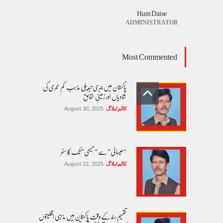
Hum Daise
ADMINISTRATOR
Most Commented
پاکستان میں جبری تبدیلی مذہب 'کم عمری کی
شادیاں اور زمینی حقائق
کالم/بلاگ
August 30, 2025
“عیسائی” سے “مسیحی” تک کا سفر
کالم/بلاگ
August 22, 2025
تقسیم ہند کے وقت پاکستان میں مذہبی اقلیتوں