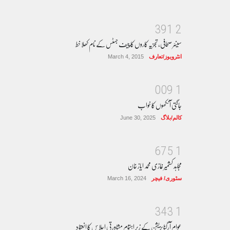
3
9
1
2
سینئر صحافی، تجزیہ کاروں کا چیف جسٹس کے نام کھلا خط
انٹرویوز/تعارف
March 4, 2015
0
0
9
1
جاگتی آنکھوں کا خواب
کالم/بلاگ
June 30, 2025
6
7
5
1
مجاہد کشمیر غازی محمد ایاز خان
سٹوری/ فیچر
March 16, 2024
3
4
3
1
عوام آرگنایزیشن کے زیر اہتمام مشاورتی اجلاس کا انعقاد