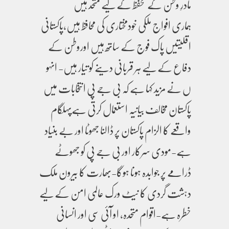
مادرِ وطن کے تحفظ کے لیے متحد ہیں
ہماری افواج ملکی خودمختاری کی محافظ ہیں،پاکستانی
اقلیتیں پاک فوج کے ساتھ ہیں اوروطن کے
دفاع کے لیے ہر قربانی دینے کو تیار ہیں- انہو
ں نے مزید کہا ہے کہ بی جے پی انتخابات میں
پاکستان مخالف بیانیہ استعمال کرتی ہےپہلگام
واقعے کا الزام پاکستان پر ڈالنا جھوٹا اور بے بنیاد
ہے-مودی سرکار اور بی جے پی کو جھوٹے
ڈرامے پر جوابدہ ہونا ہوگا-بھارت کا بیرون ملک
دہشت گردی کا نیٹ ورک عالمی امن کے لیے
خطرہ ہے-اقوام متحدہ، او آئی سی اور انسانی