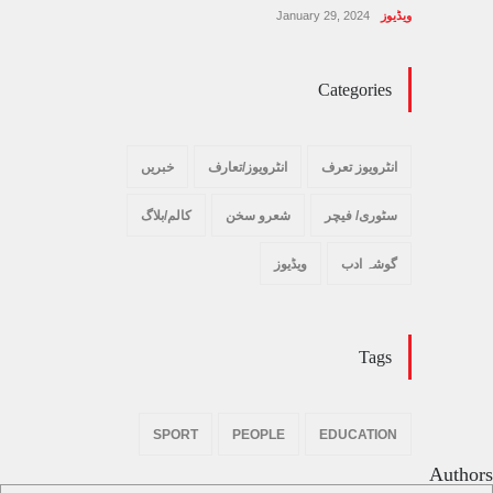
ویڈیوز
January 29, 2024
Categories
انٹرویوز تعرف
انٹرویوز/تعارف
خبریں
سٹوری/ فیچر
شعرو سخن
کالم/بلاگ
گوشہ ادب
ویڈیوز
Tags
SPORT
PEOPLE
EDUCATION
Authors