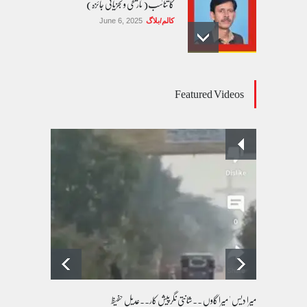
کا تناسب( تاریخی و تجزیاتی جائزہ)
کالم/بلاگ
June 6, 2025
عالمی یومِ خواتین اور پاکستان کی غیر محفوظ اقلیتی
Featured Videos
بیٹیاں
کالم/بلاگ
March 7, 2026
پسند کی شادیوں کا بڑھتا ہوا رجحان اور راولپنڈی
کی یوسیز میں اندارج پر پابندی ایک نیا تنازعہ
کالم/بلاگ
October 14, 2025
میرا دیس ' میرا گاوں ۔۔شانتی نگرپیش کار۔۔عدیل حفیظ