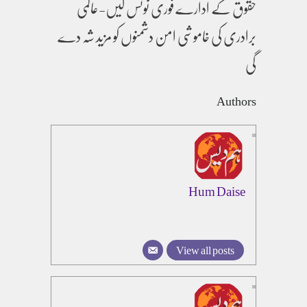
حقوق کے ادارے فوری نوٹس لیں-عالمی
برادری کی خاموشی امن دشمنوں کو مزید شہ دے
گی
Authors
Hum Daise
View all posts