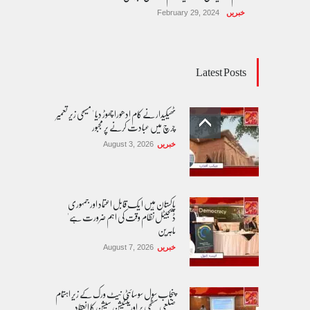
خبریں
February 29, 2024
Latest Posts
ٹھیکیدار نے کام ادھورا چھوڑ دیا ' مسیحی زیر تعمیر
چرچ میں عبادت کرنے پر مجبور
خبریں
August 3, 2026
پاکستان مِیں ا یک قابل اعتماد اور جمہوری
ڈیجیٹل نظام وقت کی اہم ضرورت ہے'
ماہرین
خبریں
August 7, 2026
پنجاب سول سوسائٹی نیٹ ورک کے زیرِ اہتمام
ضلعی سطحی پر اورینٹیشن سیشن کا انعقاد