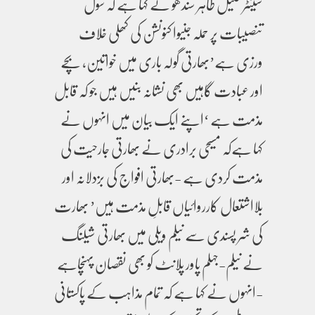
سینٹر خلیل طاہر سندھو نے کہا ہے کہ سول
تنصیبات پر حملہ جنیوا کنونشن کی کھلی خلاف
ورزی ہے’بھارتی گولہ باری میں خواتین، بچے
اور عبادت گاہیں بھی نشانہ بنیں ہیں جو کہ قابل
مذمت ہے ‘اپنے ایک بیان میں انہوں نے
کہا ہےکہ مسیحی برادری نے بھارتی جارحیت کی
مذمت کردی ہے -بھارتی افواج کی بزدلانہ اور
بلااشتعال کارروائیاں قابلِ مذمت ہیں’ بھارت
کی شر پسندی سے نیلم ویلی میں بھارتی شیلنگ
نے نیلم-جہلم پاور پلانٹ کو بھی نقصان پہنچاہے
-انہوں نے کہا ہے کہ تمام مذاہب کے پاکستانی