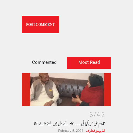
Commented
Most Read
3
7
4
2
مخدوم علی حسن گیلانی ۔۔۔عوام کے دل میں بسنے والے رہنما
انٹرویوز/تعارف
February 5, 2024