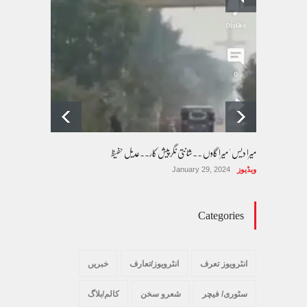
پسند کی شادیوں کا بڑھتا ہوا رجحان اور راولپنڈی
کی یوسیز میں اندارج پر پابندی ایک نیا تنازعہ
کالم/بلاگ
October 14, 2025
میرا دیس ' میرا گاوں ۔۔شانتی نگرپیش کار۔۔عدیل حفیظ
ویڈیوز
January 29, 2024
Categories
انٹرویوز تعرف
انٹرویوز/تعارف
خبریں
سٹوری/ فیچر
شعرو سخن
کالم/بلاگ