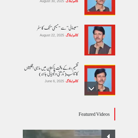
کالم/بلاگ
August 30, 2025
“عیسائی” سے “مسیحی” تک کا سفر
کالم/بلاگ
August 22, 2025
تقسیم ہند کے وقت پاکستان میں مذہبی اقلیتوں
کا تناسب( تاریخی و تجزیاتی جائزہ)
کالم/بلاگ
June 6, 2025
عالمی یومِ خواتین اور پاکستان کی غیر محفوظ اقلیتی
Featured Videos
بیٹیاں
کالم/بلاگ
March 7, 2026