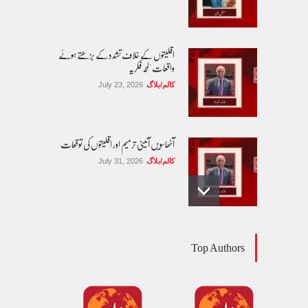
اقلیتوں کے خلاف تشدد کے بڑھتے ہوئے
واقعات 'لمحہ فکریہ
کالم/بلاگ
July 23, 2026
آٹھاسویں آئینی ترمیم اور اقلیتوں کی توقعات
کالم/بلاگ
July 31, 2026
مساوی شہریت: کیا اب آئینی مکالمے کا وقت آ
Top Authors
گیا ہے؟
کالم/بلاگ
August 1, 2026