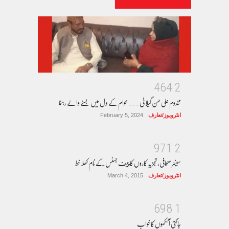
4
6
4
2
مخدوم علی حسن گیلانی ۔۔۔عوام کے دل میں بسنے والے رہنما
انٹرویوز/تعارف
February 5, 2024
9
7
1
2
سینئر صحافی، تجزیہ کاروں کا چیف جسٹس کے نام کھلا خط
انٹرویوز/تعارف
March 4, 2015
6
9
8
1
جاگتی آنکھوں کا خواب