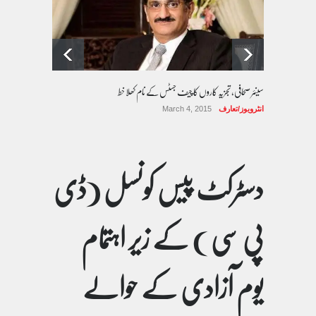
سینئر صحافی، تجزیہ کاروں کا چیف جسٹس کے نام کھلا خط
انٹرویوز/تعارف
March 4, 2015
دسٹرکٹ پیس کونسل (ڈی
پی سی ) کے زیر اہتمام
یوم آزادی کے حوالے