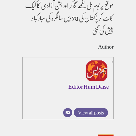
موقع پر یوم ملی نغمے گا کر اور جشن آزادی کا کیک
کاٹ کر پاکستان کی 78ویں سالگرہ کی مبارکباد
پیش کی گئی
Author
Editor Hum Daise
View all posts