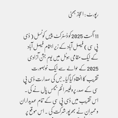
رپورٹ : اعجاز بھٹی
11 اگست 2025 کو ڈسٹرکٹ پیس کونسل ( ڈی
پی سی) فیصل آباد کے زیر اہتمام فیصل آباد
کے ایک مقامی ہوٹل میں یوم جشن آزادی
2025 کے حوالے سے ایک خوبصورت
تقریب کا انعقاد کیا گیا۔جس کی صدارت ڈی پی
سی کے صدر پروفیسر انجم جیمس پال نے کی۔
اس تقریب میں ڈی پی سی کے تمام عہدیداران
و ممبران نے بھرپور شرکت کی ۔ اس موقع پر