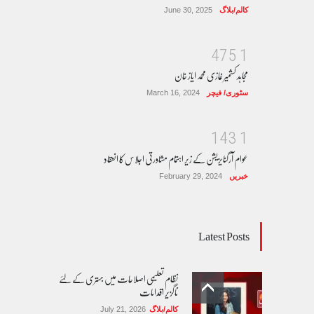
کالم/بلاگ
June 30, 2025
4
7
5
1
مجاہد کشمیر غازی محمد ایاز خان
سٹوری/ فیچر
March 16, 2024
1
4
3
1
عوام آرگنایزیشن کے زیر اہتمام مشاورتی اجلاس کا انعقاد
خبریں
February 29, 2024
Latest Posts
نظام تعلیمی اصلاحات میں بہتری کے لئے
ناگزیر اقدامات
کالم/بلاگ
July 21, 2026