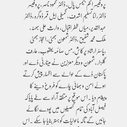
پروفیسر انجم جیمس پال، ڈاکٹر محمود ناصر ،پروفیسر
ڈاکٹر رانا تسلیم اشرف، گمیلی ایل قمر ڈوگرہ ،ڈاکٹر
عبدالقدیر،میاں ظفر اقبال، وارث علی بھٹہ،
ملک محمد شفیق ،ڈاکٹر شمعون بھٹی،اعجاز بھٹی
،پاسٹر ارشاد پرکاش،مس صائمہ یعقوب، عارف
گلزار ،شمعون و دیگر معززین نے مینارٹی ڈے اور
پاکستان ڈے کے حوالے سے اظہار پیش کرتے
ہوئے امن و بھائی چارے کو فروغ دینے کا
پیغام دیا ۔اس موقع پر متفقہ آراہ سے طے پایا کہ
فیصل آباد کی تمام تحصیلوں میں پودے لگائے
جائیں گے تاکہ ماحولیات کو بہتر بنایا جا سکے ۔اس