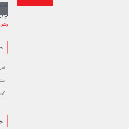
وڈیو کالم - کالم کار لائبہ زینب
میرا د
ویڈیوز
January 24, 2024
ویڈیوز
es
انٹر
سٹو
گوش
gs