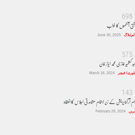
6
9
8
گتی آنکھوں کا خواب
لم/بلاگ
June 30, 2025
5
7
5
ہد کشمیر غازی محمد ایاز خان
وری/ فیچر
March 16, 2024
1
4
3
ام آرگنایزیشن کے زیر اہتمام مشاورتی اجلاس کا انعقاد
ریں
February 29, 2024