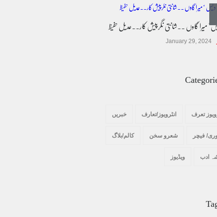
یس ' میرا گاوں ۔۔شانتی نگرپیش کار۔۔عدیل حفیظ
پسند کی شادیوں کا بڑھتا ہوا رجحان اور راولپنڈی
کی یوسیز میں اندارج پر پابندی ایک نیا تنازعہ
January 29, 2024
کالم/بلاگ
October 14, 2025
Categori
ویوز تعرف
انٹرویوز/تعارف
خبریں
ری/ فیچر
شعرو سخن
کالم/بلاگ
ہ ادب
ویڈیوز
Ta