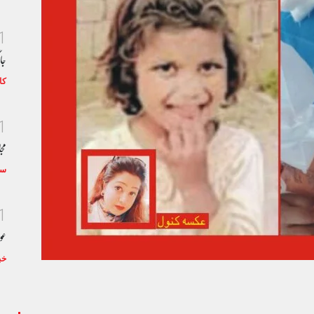
1
جا
کا
1
مجا
سٹ
1
عو
خب