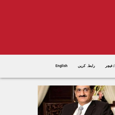
 فیچر
رابطہ کریں
English