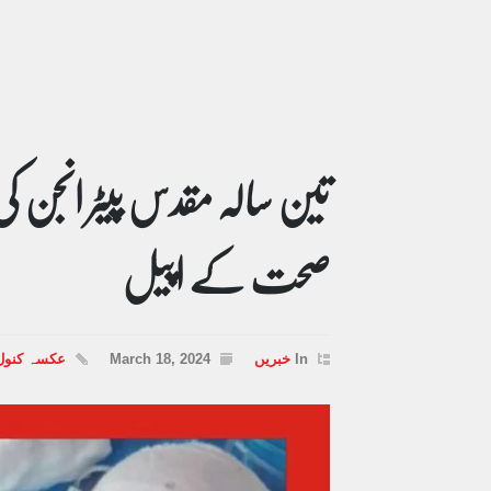
تین سالہ مقدس پیٹر انجن کی
صحت کے اپیل
In
خبریں
March 18, 2024
عکسہ کنول