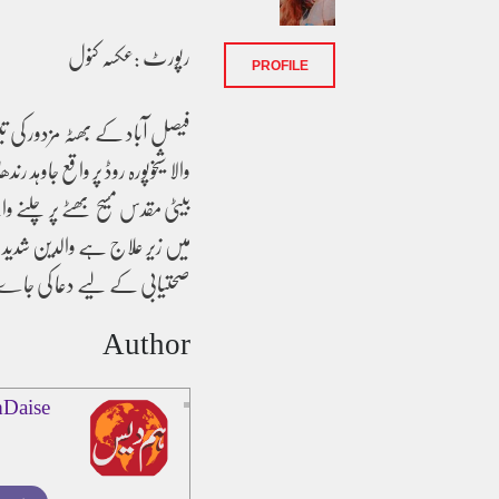
رپورٹ :عکسہ کنول
PROFILE
فیصل آباد کے بھٹہ مزدور کی تین
والا شیخوپورہ روڈ پر واقع جاوہد 
بیٹی مقدس مسیح بھٹے پر چلنے و
میں زیر علاج ہے والدین شدید 
صحتیابی کے لیے دعا کی جاے 
Author
Daise