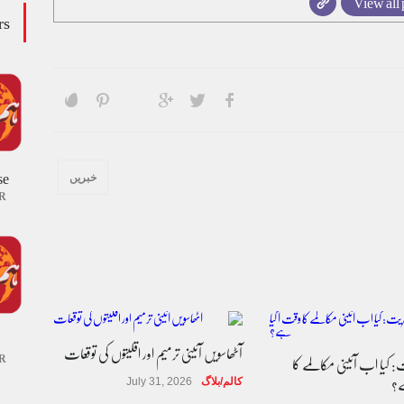
View all 
rs
se
خبریں
R
آٹھاسویں آئینی ترمیم اور اقلیتوں کی توقعات
R
 کیا اب آئینی مکالمے کا
ے؟
کالم/بلاگ
July 31, 2026