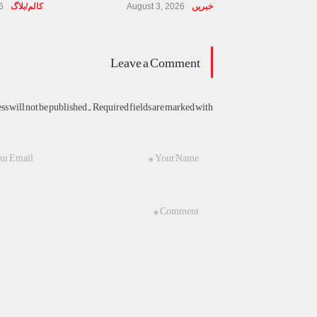
خبریں
August 3, 2026
کالم/بلاگ
6
Jul
Leave a Comment
s will not be published. Required fields are marked with *