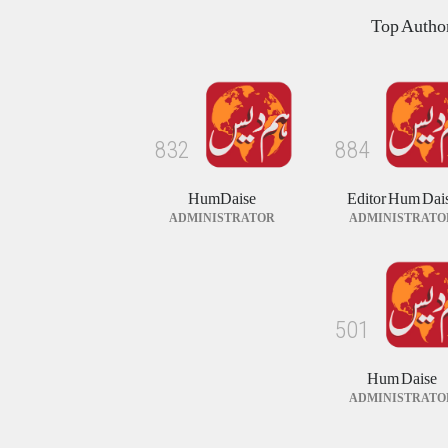
وقت آ گیا ہے؟
Top Autho
کالم/بلاگ
August 1, 2026
ٹھیکیدار نے کام ادھورا چھوڑ دیا ' مسیحی زیر تعمیر
چرچ میں عبادت کرنے پر مجبور
8
3
2
8
8
4
خبریں
August 3, 2026
HumDaise
Editor Hum Dai
ADMINISTRATOR
ADMINISTRATO
5
0
1
Hum Daise
ADMINISTRATO