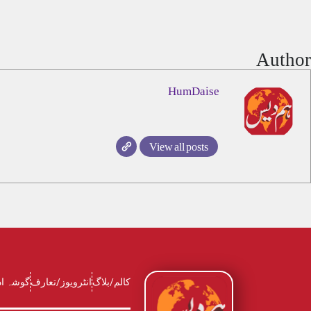
Author
HumDaise
View all posts
کالم/بلاگ
انٹرویوز/تعارف
گوشہ ا