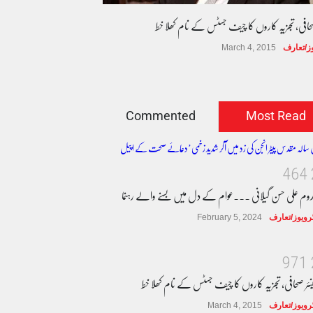
صحافی، تجزیہ کاروں کا چیف جسٹس کے نام کھلا خط
وز/تعارف
March 4, 2015
Commented
Most Read
4
6
4
دوم علی حسن گیلانی ۔۔۔عوام کے دل میں بسنے والے رہنما
ٹرویوز/تعارف
February 5, 2024
9
7
1
نئر صحافی، تجزیہ کاروں کا چیف جسٹس کے نام کھلا خط
ٹرویوز/تعارف
March 4, 2015