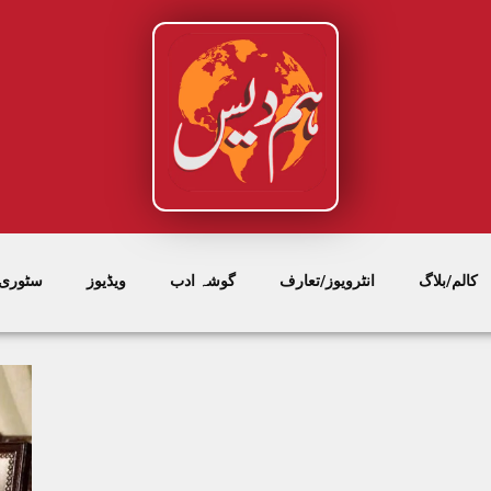
کالم/بلاگ
انٹرویوز/تعارف
گوشہ ادب
ویڈیوز
سٹوری/