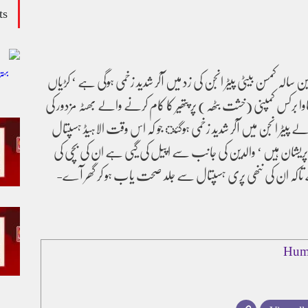
ts
 سالہ کمسن بیٹی پیٹر انجن کی زد میں آکر شدید زخمی ہوگی ہے ‘ کڑیاں
رندھاوا برکس کمپنی (خشت بٹھہ) پر پتھیر کا کام کرنے والے بھٹہ مزدور کی
الے پیٹر انجن میں آکر شدید زخمی ہوگئ جو کہ اس وقت الاہیڈ ہسپتال
پریشان ہیں ‘ والدین کی جانب سے اپیل کی گیی ہے ان کی بچی کی
تاکہ ان کی ننھی پری ہسپتال سے جلد صحت یاب ہو کر گھر آے-
Hum