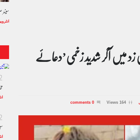
سینئر 
انٹروی
 زد میں آکر شدید زخمی’دعائے
2
مخ
ان
0 comments
164 Views
2
سی
ان