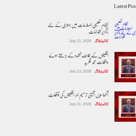
Latest Pos
نظام تعلیمی اصلاحات میں بہتری کے لئے
ناگزیر اقدامات
کالم/بلاگ
July 21, 2026
اقلیتوں کے خلاف تشدد کے بڑھتے ہوئے
واقعات 'لمحہ فکریہ
کالم/بلاگ
July 23, 2026
آٹھاسویں آئینی ترمیم اور اقلیتوں کی توقعات
کالم/بلاگ
July 31, 2026
مساوی شہریت: کیا اب آئینی مکالمے کا