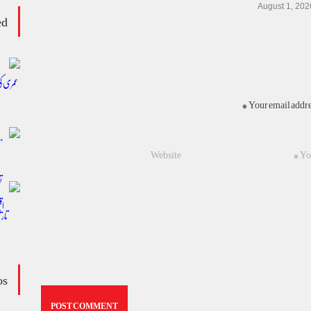
August 1, 202
ed
Your email addres
os