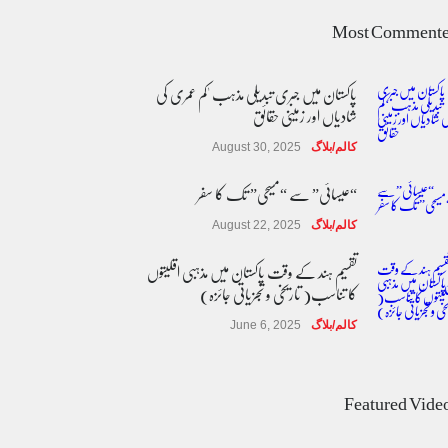
Most Comment
پاکستان میں جبری تبدیلی مذہب 'کم عمری کی
شادیاں اور زمینی حقائق
کالم/بلاگ
August 30, 2025
“عیسائی” سے “مسیحی” تک کا سفر
کالم/بلاگ
August 22, 2025
تقسیم ہند کے وقت پاکستان میں مذہبی اقلیتوں
کا تناسب( تاریخی و تجزیاتی جائزہ)
کالم/بلاگ
June 6, 2025
عالمی یومِ خواتین اور پاکستان کی غیر محفوظ اقلیتی
بیٹیاں
Featured Vide
کالم/بلاگ
March 7, 2026