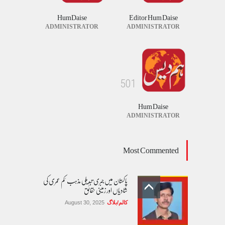
خبریں
August 7, 2026
HumDaise
Editor Hum Daise
ADMINISTRATOR
ADMINISTRATOR
5
0
1
Hum Daise
ADMINISTRATOR
Most Commented
پاکستان میں جبری تبدیلی مذہب 'کم عمری کی
شادیاں اور زمینی حقائق
کالم/بلاگ
August 30, 2025