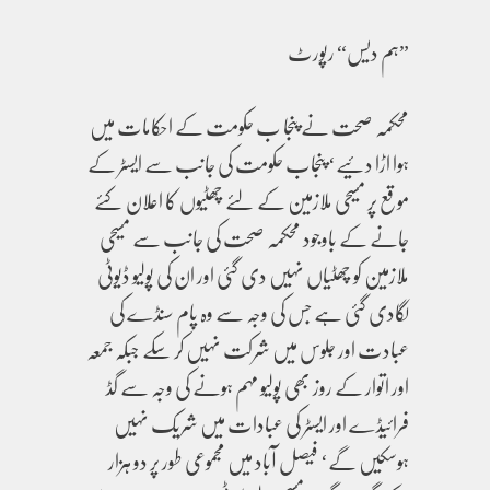
”ہم دیس“ رپورٹ
محکمہ صحت نے پنجا ب حکومت کے احکامات میں
ہوا اڑا دئیے‘ پنجاب حکومت کی جانب سے ایسٹر کے
موقع پر مسیحی ملازمین کے لئے چھٹیوں کا اعلان کئے
جانے کے باوجود محکمہ صحت کی جانب سے مسیحی
ملازمین کو چھٹیاں نہیں دی گئی اور ان کی پولیو ڈیوٹی
لگادی گئی ہے جس کی وجہ سے وہ پام سنڈے کی
عبادت اور جلوس میں شرکت نہیں کر سکے جبکہ جمعہ
اور اتوار کے روز بھی پولیو مہم ہونے کی وجہ سے گڈ
فرائیڈے اور ایسٹر کی عبادات میں شریک نہیں
ہوسکیں گے‘ فیصل آباد میں مجموعی طور پر دو ہزار