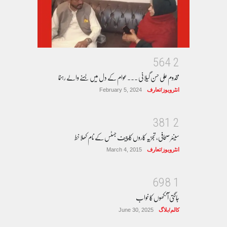
5
6
4
2
مخدوم علی حسن گیلانی ۔۔۔عوام کے دل میں بسنے والے رہنما
انٹرویوز/تعارف
February 5, 2024
3
8
1
2
سینئر صحافی، تجزیہ کاروں کا چیف جسٹس کے نام کھلا خط
انٹرویوز/تعارف
March 4, 2015
6
9
8
1
جاگتی آنکھوں کا خواب
کالم/بلاگ
June 30, 2025