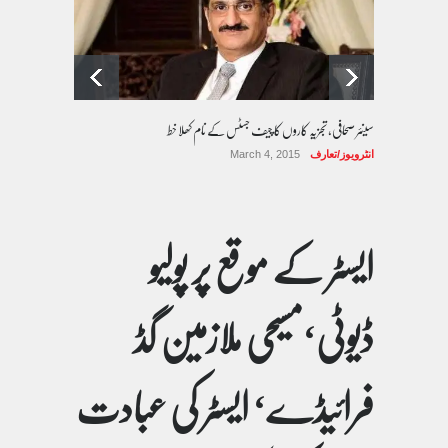
سینئر صحافی، تجزیہ کاروں کا چیف جسٹس کے نام کھلا خط
انٹرویوز/تعارف
March 4, 2015
ایسٹر کے موقع پر پولیو
ڈیوٹی‘مسیحی ملازمین گڈ
فرائیڈے‘ ایسٹر کی عبادت