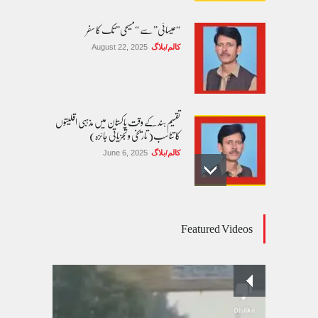
“عیسائی” سے “مسیحی” تک کا سفر
کالم/بلاگ
August 22, 2025
تقسیم ہند کے وقت پاکستان میں مذہبی اقلیتوں
کا تناسب( تاریخی و تجزیاتی جائزہ)
کالم/بلاگ
June 6, 2025
عالمی یومِ خواتین اور پاکستان کی غیر محفوظ اقلیتی
Featured Videos
بیٹیاں
کالم/بلاگ
March 7, 2026
پسند کی شادیوں کا بڑھتا ہوا رجحان اور راولپنڈی