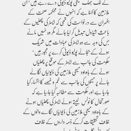
کے لگ بھگ مسیحی پولیو ڈیوٹی دے رہے ہیں‘ ان
ملازمین کا کہنا ہے کہ انہوں نے محکمہ صحت کے
افسران سے درخواست کی تھی کہ ایسٹر کی چھٹیوں کے
باعث شیڈول تبدیل کر لیا جائے مگر وہ نہیں مانے
جس کی وجہ سے وہ ایسٹر کی عبادات میں شریک
ہونے کے بجائے پولیو ڈیوٹی کرے پر مجبور ہیں‘
حکومت کی جانب سے ایسٹر کے موقع پر چھٹیاں
ہونے کے باوجود مسیحی ملازمین کی ڈیوٹیاں لگائے
جانے پر مسیحوں کی جانب سے غم و غصے کا اظہار کیا
جارہا ہے اور حکومت سے مطالبہ کیا جارہا ہے کہ
صورتحال کا نوٹس لیتے ہوئے ایسٹر کی چھٹیاں ہونے
کے باوجود مسیحی ملازمین کی ڈیوٹیاں لگاے والوں کے
خلاف تحقیقات کرکے ذمہ داروں کے خلاف