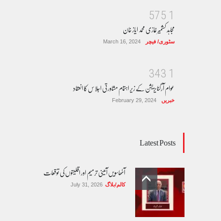
5
7
5
1
مجاہد کشمیر غازی محمد ایاز خان
سٹوری/ فیچر
March 16, 2024
3
4
3
1
عوام آرگنایزیشن کے زیر اہتمام مشاورتی اجلاس کا انعقاد
خبریں
February 29, 2024
Latest Posts
آٹھاسویں آئینی ترمیم اور اقلیتوں کی توقعات
کالم/بلاگ
July 31, 2026