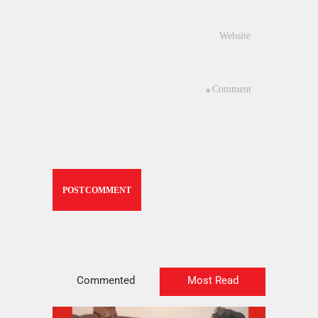
Commented
Most Read