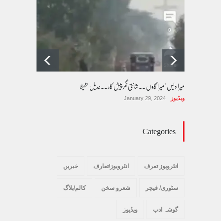
کی یوسیز میں اندارج پر پابندی ایک نیا تنازعہ
کالم/بلاگ
October 14, 2025
میرا دیس ' میرا گاوں ۔۔شانتی نگرپیش کار۔۔عدیل حفیظ
ویڈیوز
January 29, 2024
Categories
انٹرویوز تعرف
انٹرویوز/تعارف
خبریں
سٹوری/ فیچر
شعرو سخن
کالم/بلاگ
گوشہ ادب
ویڈیوز