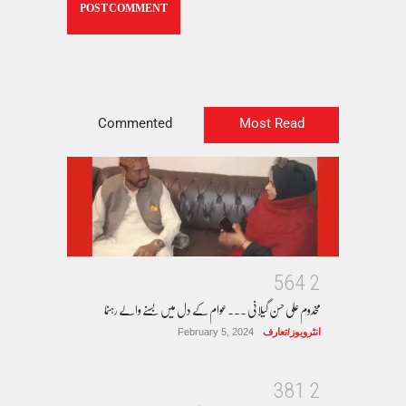
Commented
Most Read
5
6
4
2
مخدوم علی حسن گیلانی ۔۔۔عوام کے دل میں بسنے والے رہنما
انٹرویوز/تعارف
February 5, 2024
3
8
1
2