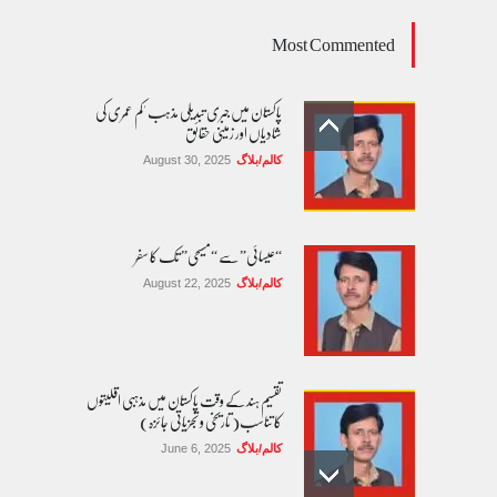
Most Commented
پاکستان میں جبری تبدیلی مذہب 'کم عمری کی
شادیاں اور زمینی حقائق
کالم/بلاگ
August 30, 2025
“عیسائی” سے “مسیحی” تک کا سفر
کالم/بلاگ
August 22, 2025
تقسیم ہند کے وقت پاکستان میں مذہبی اقلیتوں
کا تناسب( تاریخی و تجزیاتی جائزہ)
کالم/بلاگ
June 6, 2025