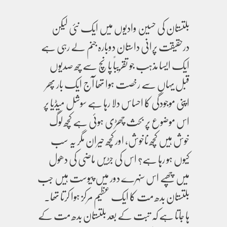
بلتستان کی حسین وادیوں میں ایک نئی لیکن
درحقیقت پرانی داستان دوبارہ جنم لے رہی ہے
ایک ایسا مذہب جو تقریباً پانچ سے چھ صدیوں
قبل یہاں سے رخصت ہوا تھا آج ایک بار پھر
اپنی موجودگی کا احساس دلا رہا ہے سوشل میڈیا پر
اس موضوع پر بحث چھڑی ہوئی ہے کچھ لوگ
خوش ہیں کچھ ناخوش، اور کچھ حیران مگر یہ سب
کیوں ہو رہا ہے؟ اس کی جڑیں ماضی کی دھول
میں چھپے اس سنہرے دور میں پیوست ہیں جب
بلتستان بدھ مت کا ایک عظیم مرکز ہوا کرتا تھا۔
ہا جاتا ہے کہ تبت کے بعد بلتستان بدھ مت کے