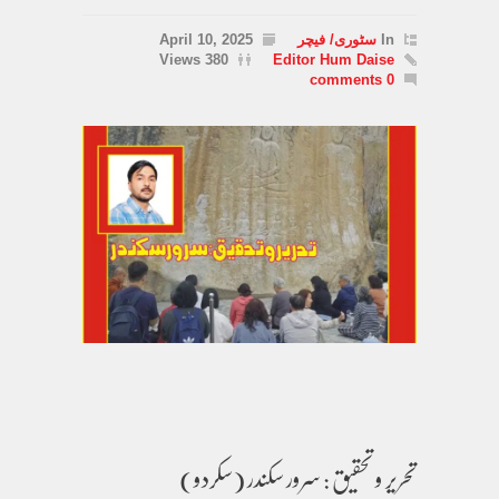
In
سٹوری/ فیچر
April 10, 2025
380 Views
Editor Hum Daise
0 comments
تحریر و تحقیق : سرور سکندر (سکردو)