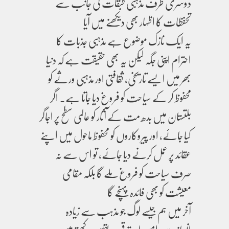
دوسری طرف مذہبی طبقات کی جانب سے
تحفظات کا اظہار بھی دیکھنے میں آیا
یہ ایک نازک موضوع ہے مذہبی جذبات کا
احترام اپنی جگہ لیکن یہ بھی حقیقت ہے کہ دنیا
بھر میں ایسے تاریخی، ثقافتی اور مذہبی ورثے کو
محفوظ کر کے سیاحت کو فروغ دیا جاتا ہے۔ اگر
بلتستان میں بدھ مت کے آثار کو عالمی سطح پر اجاگر
کیا جائے، اور پیروکاروں کو محفوظ ماحول میں اپنے
عقائد پر عمل کرنے دیا جائے، تو اس سے نہ
صرف سیاحت کو فروغ ملے گا بلکہ مقامی
معیشت کو بھی فائدہ پہنچے گا
آخر میں ہم جیسے لوگ جو مذہب سے زیادہ