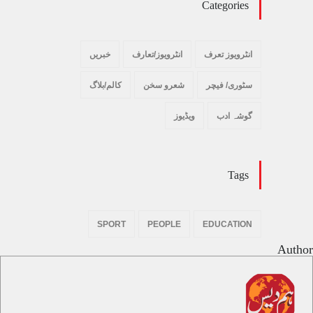
Categories
انٹرویوز تعرف
انٹرویوز/تعارف
خبریں
سٹوری/ فیچر
شعرو سخن
کالم/بلاگ
گوشہ ادب
ویڈیوز
Tags
SPORT
PEOPLE
EDUCATION
Author