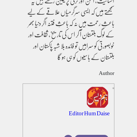
انسانیت، امن اور ترقی پر یقین رکھتے ہیں یہ
سمجھتے ہیں کہ ایسی سرگرمیاں علاقے کے لیے
باعثِ رحمت ہیں نہ کہ باعثِ فتنہ اگر دنیا بھر
کے لوگ بلتستان آ کر اس کی تاریخ، ثقافت اور
خوبصورتی کو سراہیں تو فائدہ بلا شبہ پاکستان اور
بلتستان کے باسیوں کو ہی ہو گا
Author
Editor Hum Daise