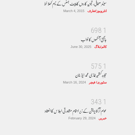
سینئر صحافی، تجزیہ کاروں کا چیف جسٹس کے نام کھلا خط
انٹرویوز/تعارف
March 4, 2015
6
9
8
1
جاگتی آنکھوں کا خواب
کالم/بلاگ
June 30, 2025
5
7
5
1
مجاہد کشمیر غازی محمد ایاز خان
سٹوری/ فیچر
March 16, 2024
3
4
3
1
عوام آرگنایزیشن کے زیر اہتمام مشاورتی اجلاس کا انعقاد
خبریں
February 29, 2024