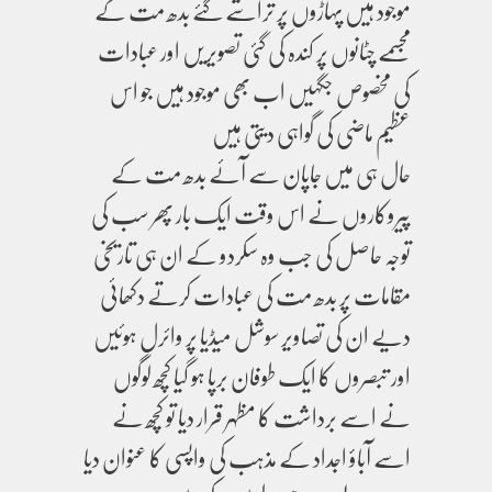
موجود ہیں پہاڑوں پر تراشے گئے بدھ مت کے
مجسمے چٹانوں پر کندہ کی گئی تصویریں اور عبادات
کی مخصوص جگہیں اب بھی موجود ہیں جو اس
عظیم ماضی کی گواہی دیتی ہیں
حال ہی میں جاپان سے آئے بدھ مت کے
پیروکاروں نے اس وقت ایک بار پھر سب کی
توجہ حاصل کی جب وہ سکردو کے ان ہی تاریخی
مقامات پر بدھ مت کی عبادات کرتے دکھائی
دیے ان کی تصاویر سوشل میڈیا پر وائرل ہوئیں
اور تبصروں کا ایک طوفان برپا ہو گیا کچھ لوگوں
نے اسے برداشت کا مظہر قرار دیا تو کچھ نے
اسے آباؤ اجداد کے مذہب کی واپسی کا عنوان دیا