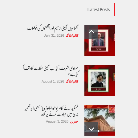
Latest Posts
آٹھاسویں آئینی ترمیم اور اقلیتوں کی توقعات
کالم/بلاگ
July 31, 2026
مساوی شہریت: کیا اب آئینی مکالمے کا وقت آ
گیا ہے؟
کالم/بلاگ
August 1, 2026
ٹھیکیدار نے کام ادھورا چھوڑ دیا ' مسیحی زیر تعمیر
چرچ میں عبادت کرنے پر مجبور
خبریں
August 3, 2026