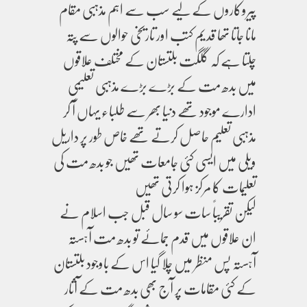
پیروکاروں کے لیے سب سے اہم مذہبی مقام
مانا جاتا تھا قدیم کتب اور تاریخی حوالوں سے پتہ
چلتا ہے کہ گلگت بلتستان کے مختلف علاقوں
میں بدھ مت کے بڑے بڑے مذہبی تعلیمی
ادارے موجود تھے دنیا بھر سے طلباء یہاں آ کر
مذہبی تعلیم حاصل کرتے تھے خاص طور پر داریل
ویلی میں ایسی کئی جامعات تھیں جو بدھ مت کی
تعلیمات کا مرکز ہوا کرتی تھیں
لیکن تقریباً سات سو سال قبل جب اسلام نے
ان علاقوں میں قدم جمائے تو بدھ مت آہستہ
آہستہ پس منظر میں چلا گیا اس کے باوجود بلتستان
کے کئی مقامات پر آج بھی بدھ مت کے آثار