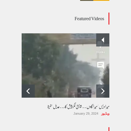
عالمی یومِ خواتین اور پاکستان کی غیر محفوظ اقلیتی
Featured Videos
بیٹیاں
کالم/بلاگ
March 7, 2026
پسند کی شادیوں کا بڑھتا ہوا رجحان اور راولپنڈی
کی یوسیز میں اندارج پر پابندی ایک نیا تنازعہ
کالم/بلاگ
October 14, 2025
میرا دیس ' میرا گاوں ۔۔شانتی نگرپیش کار۔۔عدیل حفیظ
ویڈیوز
January 29, 2024