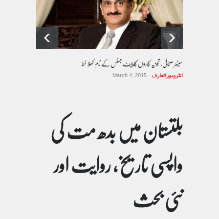
سینئر صحافی، تجزیہ کاروں کا چیف جسٹس کے نام کھلا خط
انٹرویوز/تعارف
March 4, 2015
بلتستان میں بدھ مت کی
واپسی تاریخ، روایت اور
نئی بحث