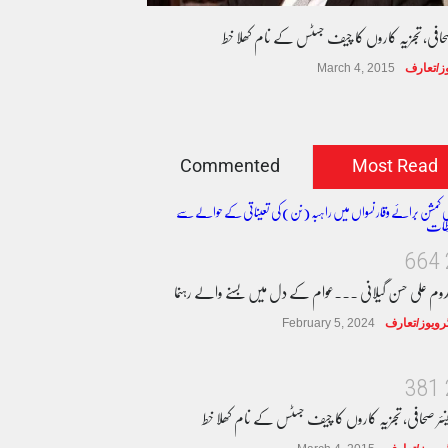
صحافی، تجزیہ کاروں کا چیف جسٹس کے نام کھلا خط
وز/تعارف
March 4, 2015
Commented
Most Read
6
6
4
دوم علی حسن گیلانی ۔۔۔عوام کے دل میں بسنے والے رہنما
ٹرویوز/تعارف
February 5, 2024
3
8
1
نئر صحافی، تجزیہ کاروں کا چیف جسٹس کے نام کھلا خط