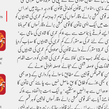
مذہبی رہنماء اس قانون کوخدائی قانو ن کا درجہ دیتے ہیں اور اس
ومی کمشن برائے وقار نسوا ں کی تمام تر جدوجہد کم عمری کی شادیو ں کو
rs
 ایک ایسی خاتون کا قومی کمشن برائے وقار نسواں کا ممبر بننا
ق ایسے فرقے یا جماعت سے ہے جو کم عمری کا شادی کی حامی ہے‘
 کے لئے عمر کی حد مقرر کرکے کم عمری کی شادیو ں کا سدباب کردیا
گیاہے مگر شادی کے لئے بچی کی عمر 13 مقرر کرنے والے قانون کی موجودگی کم عمری کی شادیوں کی
تی ہے کیونکہ جب مذہبی لحاظ سے کم عمری کی شادی کو درست اقدام
se
R
رجحانات کی حوصلہ شکنی کے بجائے حوصلہ افزائی ہونے کے
من کاتھولکس قوانین کے مطابق ماسوائے بدکرداری کے (وہ بھی
سیحی جوڑے کو طلاق کا حق حاصل نہیں ہے چاہئے کسی خاتون کا
تا ہو وہ اس سے جد انہیں ہوسکتیہے‘ یہ ایک بہت بڑا تضاد ہے جو کہ
آ یاہے‘نکہ قومی کمشن برائے وقار نسواں خواتین کو ہر قسم کے
کوشا ں ہے اس کے لئے قانون سازی پر زور دیتا ہے اور ایسی
R