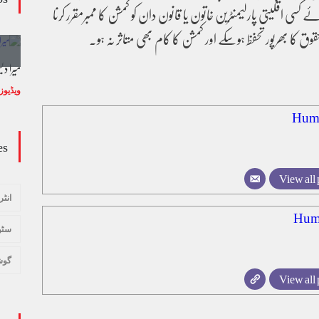
کسی اقلیتی پارلیمنٹرین خاتون یا قانون دان کو کمشن کا ممبرمقرر کرنا
وق کا بھرپور تحفظ ہوسکے اور کمشن کا کام بھی متاثر نہ ہو۔
وڈیو کالم - کالم کار لائبہ زینب
میرا د
ویڈیوز
January 24, 2024
ویڈیوز
Hum 
es
View all 
انٹر
Hum
سٹو
گوش
View all 