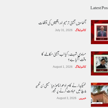
Latest Pos
آٹھاسویں آئینی ترمیم اور اقلیتوں کی توقعات
کالم/بلاگ
July 31, 2026
مساوی شہریت: کیا اب آئینی مکالمے کا
وقت آ گیا ہے؟
کالم/بلاگ
August 1, 2026
ٹھیکیدار نے کام ادھورا چھوڑ دیا ' مسیحی زیر تعمیر
چرچ میں عبادت کرنے پر مجبور
خبریں
August 3, 2026