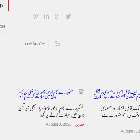
gs
ION
سٹوری/ فیچر
 یک قابل اعتماد اور جمہوری
ٹھیکیدار نے کام ادھورا چھوڑ دیا ' مسیحی زیر تعمیر
 وقت کی اہم ضرورت ہے'
چرچ میں عبادت کرنے پر مجبور
خبریں
August 3, 2026
August 7, 