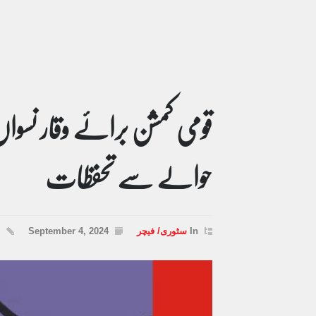
قومی کمشن برائے وقار نسوا
حوالے سے تحفظات
In
سٹوری/ فیچر
September 4, 2024