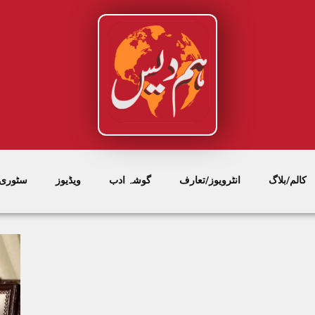
کالم/بلاگ
انٹرویوز/تعارف
گوشہ ادب
ویڈیوز
سٹوری/