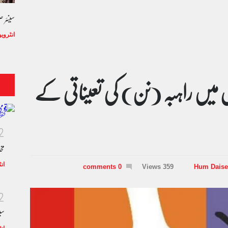
سینئر 
انٹروی
ں میں راہبہ (نن) کی تعیناتی کے
2
مخ
ان
0 comments
359 Views
Hum Daise
2
سی