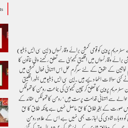
ts
سسٹر مریم پروین کو قومی کمشن برائے وقار نسواں (این سی ایس ڈبلیو)
مشن برائے وقار نسواں میں اقلیتی کیمونٹی سے تعلق رکھنے والی خاتون کا
اہم خواتین کے حقوق کے لئے سرگرم عمل اس انتہائی فعال کمشن میں
 کئی سوالات اٹھا دئیے ہیں۔این سی ایس ڈبلیو میں بطور اقلیتی
ن سسٹر مریم پروین کا تعلق کرسچین کیمونٹی کی جماعت رومن کاتھولکس
ے حوالے سے انتہائی قدامت پرست ہیں‘ رومن کاتھولکس عقائد کے
ص صورت کے بغیر طلاق کا حق حاصل نہیں ہے چونکہ طلاق کا حق
 دوبارہ شادی کی اجازت بھی نہیں ہے اس کے علاوہ رومن
کاتھولکس کینن لاء کو مانتے ہیں جس کے مطابق شادی کے لئے بچی کی عمر 13سال مقرر کی گئی