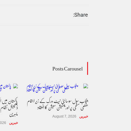
Share:
Posts Carousel
پنجاب سول سوسائٹی نیٹ ورک کے زیرِ اہتمام
پاکستان مِیں ا
ضلعی سطحی پر اورینٹیشن سیشن کا انعقاد
ڈیجیٹل نظام
ماہرین
خبریں
August 7, 2026
خبریں
2026