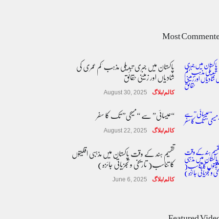
Most Comment
پاکستان میں جبری تبدیلی مذہب 'کم عمری کی
شادیاں اور زمینی حقائق
کالم/بلاگ
August 30, 2025
“عیسائی” سے “مسیحی” تک کا سفر
کالم/بلاگ
August 22, 2025
تقسیم ہند کے وقت پاکستان میں مذہبی اقلیتوں
کا تناسب( تاریخی و تجزیاتی جائزہ)
کالم/بلاگ
June 6, 2025
عالمی یومِ خواتین اور پاکستان کی غیر محفوظ اقلیتی
بیٹیاں
Featured Vide