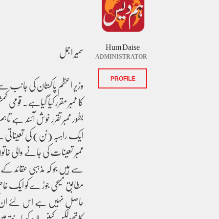
Hum Daise
سمیر اجمل
ADMINISTRATOR
وزیر اعظم پاکستان کی جانب سے 
PROFILE
کا ممبر مقرر کیا گیاہے۔ قومی ک
بطور ممبر تقرر خوش آئند ہے ت
ایک راہبہ (نن) کی تعیناتی نے
ممبر تعینات کی جانے والی خاتو
سے ہیں جو کہ مذہبی عقائد ک
مطابق مسیحی جوڑے کو ایک خا
حاصل نہیں ہے اس لئے ان کو