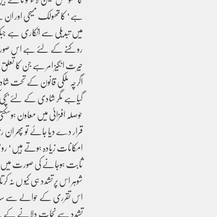
ہے‘ کاتھولک مسیحی اور ان کے 
میں تبدیلی سے انکاری ہے جبکہ ق
روکنے کے لئے ہے اس صورت میں
حیرت انگیز امر ہے جن کا تعل
اگرچہ ملکی قانون کے تحت شادی
حوصلہ افزائی میں معاون ہوسک
قرار دے دیا جائے تو پھر ان 
امکانات زیادہ ہوتے ہیں‘ رو
ثابت ہوجانے کی صورت میں) م
شوہر اس پر تشدد ہی کیو ں نہ کر
اس تقرری کے حوالے سے سامنے 
تشدد سے نجات دلانے کے لئے 