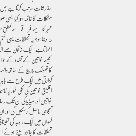
سفارشات مرتب کرتا ہے جس سے 
مشکلات کا خاتمہ ہو!کیا ایسی
ممبر کا ایسے فرقے سے تعلق ہو 
نہ دیتا ہو؟ یہ تحفظات یہی ختم
اٹھاتاہے‘ ایک خاتون جسے ازدوا
کیسے خواتین کے تشدد کے حوا
کاتھولک چرچ کے ساتھ وابستہ 
گزارتی ہیں ایک طرح سے باہ
اقلیتی خواتین کی کلی طور پر 
خواتین اور میڈیا کی ان تک ر
آگاہی حاصل کرسکیں گی اور ان 
نسواں میں ایک راہبہ کی تعین
تحفظات کا جائزہ لیتے ہوئے اس