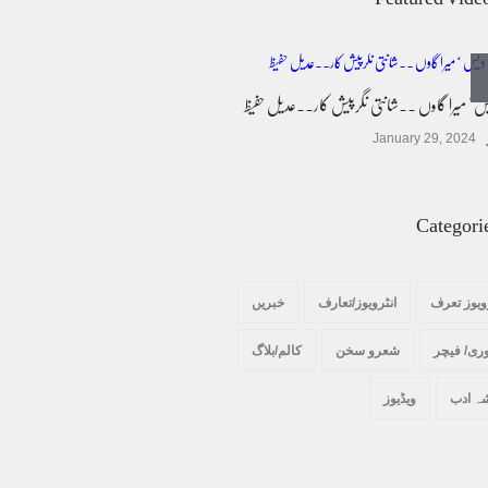
کالم/بلاگ
March 7, 2026
یس ' میرا گاوں ۔۔شانتی نگرپیش کار۔۔عدیل حفیظ
پسند کی شادیوں کا بڑھتا ہوا رجحان اور راولپنڈی
کی یوسیز میں اندارج پر پابندی ایک نیا تنازعہ
January 29, 2024
کالم/بلاگ
October 14, 2025
Categori
ویوز تعرف
انٹرویوز/تعارف
خبریں
ری/ فیچر
شعرو سخن
کالم/بلاگ
ہ ادب
ویڈیوز