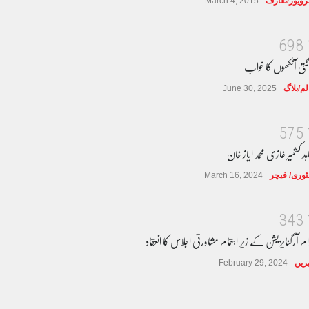
ٹرویوز/تعارف
March 4, 2015
6
9
8
گتی آنکھوں کا خواب
لم/بلاگ
June 30, 2025
5
7
5
ہد کشمیر غازی محمد ایاز خان
وری/ فیچر
March 16, 2024
3
4
3
ام آرگنایزیشن کے زیر اہتمام مشاورتی اجلاس کا انعقاد
ریں
February 29, 2024