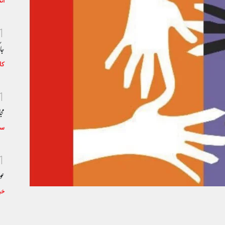
ان
1
جا
کا
1
مجا
سٹ
1
عو
خب