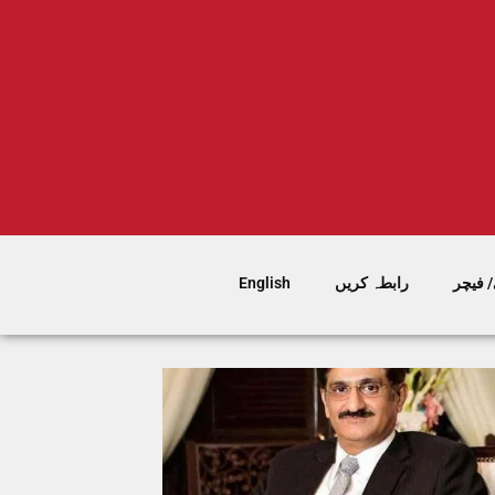
 فیچر
رابطہ کریں
English