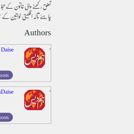
تعلق رکھنے والی خاتون کے بجائے 
چاہئے تاکہ اقلیتی خواتین کے حق
Authors
Daise
posts
Daise
posts