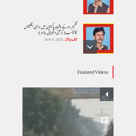
تقسیم ہند کے وقت پاکستان میں مذہبی اقلیتوں
کا تناسب( تاریخی و تجزیاتی جائزہ)
کالم/بلاگ
June 6, 2025
عالمی یومِ خواتین اور پاکستان کی غیر محفوظ اقلیتی
Featured Videos
بیٹیاں
کالم/بلاگ
March 7, 2026
پسند کی شادیوں کا بڑھتا ہوا رجحان اور راولپنڈی
کی یوسیز میں اندارج پر پابندی ایک نیا تنازعہ
کالم/بلاگ
October 14, 2025