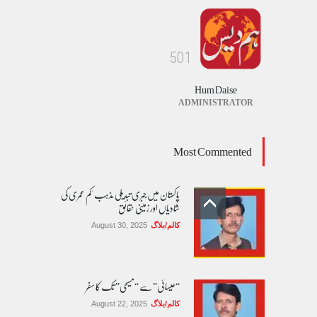
5
0
1
Hum Daise
ADMINISTRATOR
Most Commented
پاکستان میں جبری تبدیلی مذہب 'کم عمری کی
شادیاں اور زمینی حقائق
کالم/بلاگ
August 30, 2025
“عیسائی” سے “مسیحی” تک کا سفر
کالم/بلاگ
August 22, 2025