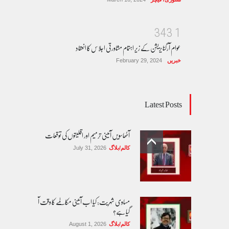
3
4
3
1
عوام آرگنایزیشن کے زیر اہتمام مشاورتی اجلاس کا انعقاد
خبریں
February 29, 2024
Latest Posts
آٹھاسویں آئینی ترمیم اور اقلیتوں کی توقعات
کالم/بلاگ
July 31, 2026
مساوی شہریت: کیا اب آئینی مکالمے کا وقت آ
گیا ہے؟
کالم/بلاگ
August 1, 2026