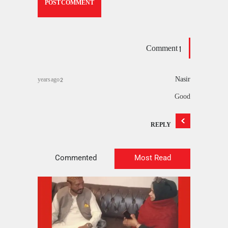
1 Comment
Nasir
2 years ago
Good
REPLY
Commented
Most Read