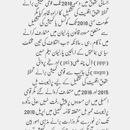
انسانی حقوق میں دسمبر 2016 تک قومی کمیشن برائے
تحفظ حقوق اقلیت کی تشکیل کا ارادہ ظاہر کیا مگر
حکومت مئی 2018 تک کونسل یا کمیشن کی تشکیل
سے متعلق مسودہ قانون پارلیمان میں متعارف کرانے
میں ناکام رہی ۔حالانکہ حزب اختلاف کی تین مختلف
سیاسی جماعتوں کے اراکین پارلیمان بیلم حسین
(ppp) لال چند ملہی(pti) اور سنجے پروانی
(mqm) کی جانب سے قومی کمیشن برائے تحفظ
حقوق اقلیت کی تشکیل کے لیے پرائیویٹ بل
2015 اور 2016 میں متعارف کروائے گئے مگر قومی
اسمبلی میں ان مسودوں پر پیش رفت نہیں ہوئی مذکورہ
پرائیویٹ ممبر بل متعلقہ قائمہ کمیٹی میں اپریل 2018
تک زیر غور رہے مگر وزارت برائے مذہبی امور بین