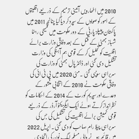
2010 میں اٹھارویں آئینی ترمیم کے ذریعے اقلیتوں
کے امور کو صوبوں کے سپرد کر دیا گیا چنانچہ 2011 میں
پاکستان پیپلز پارٹی کے دور حکومت میں مسیحی رہنما
شہباز بھٹی کے قتل کے بعد وفاقی وزارت برائے
اقلیت کو تحلیل کر کے قومی ہم آہنگی کی وزارت
تشکیل دی گئی اور ڈاکٹر پال بھٹی کو وزارت کی
سربراہی سونپی گئی ۔مئی 2020 میں پی ٹی ائی کی
وفاقی حکومت نے 2018 کے انتخابی منشور کے
وعدے اور سپریم کورٹ کے 2014 کے احکامات کو
نظر انداز کرتے ہوئے ایک ایگزیکٹو آرڈر کے ذریعے
قومی کمیشن برائے اقلیت کی تشکیل کی جس کی
سربراہی چیلا رام صاحب کو دی گئی۔ اپریل 2022
میں قائم ہونے والی مسلم لیگ نون کی اتحادی