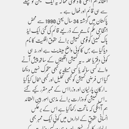
العقائد ہم آہنگی کا دعوی تھا کہ یہ ایک کمیشن تو پہلے
سے ہی قائم اور فعال ہے ۔
پاکستان میں گزشتہ 34 سال یعنی 1990 سے محض
انتظامی حکم نامے کے ذریعے قائم کی گئی ایک ایڈ
ہاک کمیٹی کو قومی کمیشن برائے حقوق اقلیت کا نام
دیا گیا ہے جس کا کوئی واضح مینڈیٹ ہے اور نہ ہی
کوئی دفتر یا عملہ ۔یہ کمیشن اقلیتوں کے ساتھ پیش آنے
والے کسی سانحہ یا کسی مسئلے پر کبھی متحرک نہیں دیکھا
گیا اس فرضی کمیشن کو کبھی تحلیل اور کبھی بحال کیا گیا
۔ارکان پارلیمان اور وزرا اس کے ممبر مقرر کیے گئے
۔اس کمیشن کو وزارت برائے مذہبی امور بین العقائد
ہم آہنگی کہ ماتحت رکھا گیا ہے اس کے برعکس
انسانی حقوق کے اداروں میں کوئی ایک ممبر بھی
پارلیمان کا رکن نہیں اور نہ ہی وہ کسی وزارت کے