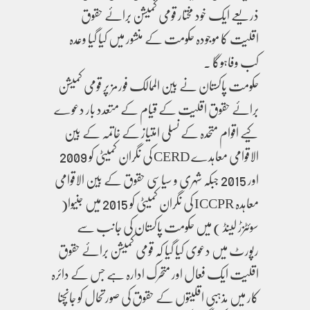
ذریعے ایک خود مختار قومی کمیشن برائے حقوق
اقلیت کا موجودہ حکومت کے منشور میں کیا گیا وعدہ
کب وفاہوگا ۔
حکومت پاکستان نے بین الممالک فورمز پر قومی کمیشن
برائے حقوق اقلیت کے قیام کے متعدد بار دعوے
کیے اقوام متحدہ کے نسلی امتیاز کے خاتمہ کے بین
الاقوامی معاہدے CERD کی نگران کمیٹی کو 2009
اور 2015 جبکہ شہری و سیاسی حقوق کے بین الاقوامی
معاہدہ ICCPR کی نگران کمیٹی کو 2015 میں جنیوا(
سوئٹزڑ لینڈ ) میں حکومت پاکستان کی جانب سے
رپورٹ میں دعوی کیا گیا کہ قومی کمیشن برائے حقوق
اقلیت ایک فعال اور متحرک ادارہ ہے جس کے دائرہ
کار میں مذہبی اقلیتوں کے حقوق کی صورتحال کو جانچنا