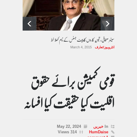
سینئر صحافی، تجزیہ کاروں کا چیف جسٹس کے نام کھلا خط
انٹرویوز/تعارف
March 4, 2015
قومی کمیشن برائے حقوق
اقلیت کیا حقیقت کیا افسانہ
In
خبریں
May 22, 2024
314 Views
HumDaise