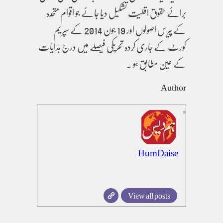
برائے حقوق اقلیت تشکیل دیا جائے جو اقوام متحدہ
کے پیرس اصولوں اور 19 جون 2014 کے سپریم
کورٹ کے جاری کردہ تحریکی فیصلے میں درج ہدایات
کے عین مطابق ہو ۔
Author
HumDaise
View all posts