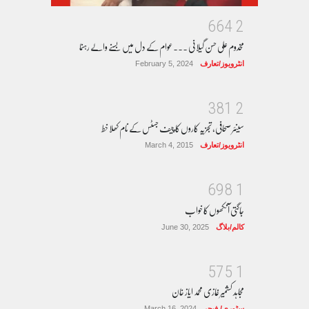
6
6
4
2
مخدوم علی حسن گیلانی ۔۔۔عوام کے دل میں بسنے والے رہنما
انٹرویوز/تعارف
February 5, 2024
3
8
1
2
سینئر صحافی، تجزیہ کاروں کا چیف جسٹس کے نام کھلا خط
انٹرویوز/تعارف
March 4, 2015
6
9
8
1
جاگتی آنکھوں کا خواب
کالم/بلاگ
June 30, 2025
5
7
5
1
مجاہد کشمیر غازی محمد ایاز خان
سٹوری/ فیچر
March 16, 2024