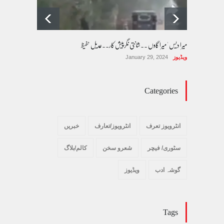
میرا دیس ' میرا گاوں ۔۔شانتی نگرپیش کار۔۔عدیل حفیظ
ویڈیوز
January 29, 2024
Categories
انٹرویوز تعرف
انٹرویوز/تعارف
خبریں
سٹوری/ فیچر
شعرو سخن
کالم/بلاگ
گوشہ ادب
ویڈیوز
Tags