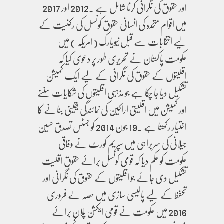
اور حقوق کی نگرانی کرنا شامل ہے ۔2012 اور 2017
میں اقوام متحدہ کی انسانی حقوق کونسل کی رکنیت کے
لیے انتخابات سے قبل نیویارک (امریکہ ) میں
حکومت پاکستان نے تحریری طور پر دعوی کیا کہ
اقلیتوں کے حقوق کی نگرانی کے لیے ایک کمیشن
تشکیل دیا جا چکا ہے جو مذہبی اقلیتوں کی شکایات سننے
اور کمیشن میں اقلیتی اراکین کی نمائندگی یقینی بنانے کا
اختیار رکھتا ہے .19 جون 2014 کو جسٹس تصدق حسین
جیلانی کی سربراہی میں سپریم کورٹ نے وفاقی
حکومت کو حکم دیا کہ قومی کونسل برائے حقوق اقلیت
تشکیل دی جائے جو اقلیتوں کے حقوق کی نگرانی اور
تحفظ کے لیے پالیسی سازی میں حصہ لے فروری
2016 میں حکومت نے قومی ایکشن پلان برائے