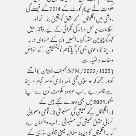
حکومت نے سپریم کورٹ کے 2014 کے فیصلے کی
روشنی میں اقلیتوں کے حقوق کو یقینی بنانے اور
احکامات پر عمل درامد کی نگرانی کے لیے ڈاکٹر رمیش
کمار کو چیئرمین مقرر کیا ۔انہیں وزیر کے مساوی درجہ
دینے کا دعوی بھی کیا گیا تاہم نوٹیفکیشن کے اغراض
ومقاصد واختیارات
(SPM/2022/1305,کیبنٹ ڈویژن ) اتنے
کمزور تھے کہ وہ سونپی گئی ذمہ داری کو سرانجام دینے
سے قاصر رہے ۔اب موجودہ حکومت نون نے اپنے
منشور 2024 میں بھی وعدے کیے ہیں کے
1.اقلیتوں کے کمیشن کی مضبوطی 2.قومی و صوبائی
انسانی حقوق کمیشن کی مضبوطی ۔ اب دیکھنا یہ ہے
کہ یہ اقلیتوں کا دیرینہ مطالبہ یعنی قانون سازی کے