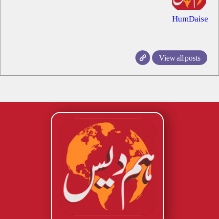
HumDaise
View all posts