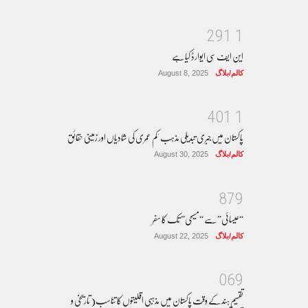
2
9
1
1
این ایف سی ایوارڈ کیا ہے
کالم/بلاگ
August 8, 2025
4
0
1
1
پاکستان میں جبری تبدیلی مذہب 'کم عمری کی شادیاں اور زمینی حقائق
کالم/بلاگ
August 30, 2025
8
7
9
“عیسائی” سے “مسیحی” تک کا سفر
کالم/بلاگ
August 22, 2025
0
6
9
تقسیم ہند کے وقت پاکستان میں مذہبی اقلیتوں کا تناسب( تاریخی و