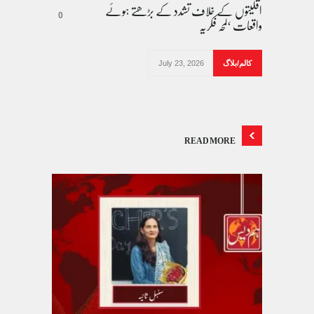
اقلیتوں کے خلاف تشدد کے بڑھتے ہوئے
واقعات ‘لمحہ فکریہ
0
کالم/بلاگ
July 23, 2026
READ MORE