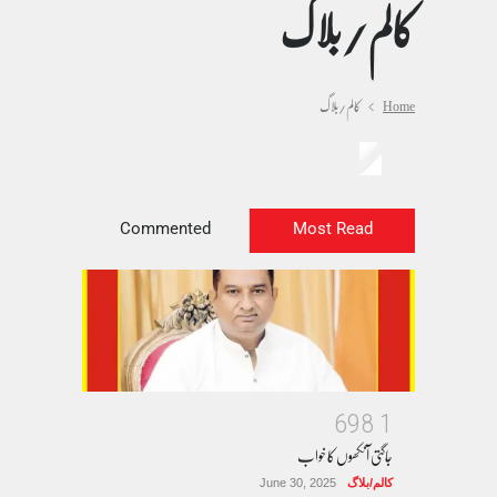
کالم/بلاگ
Home
کالم/بلاگ
Commented
Most Read
6
9
8
1
جاگتی آنکھوں کا خواب
کالم/بلاگ
June 30, 2025