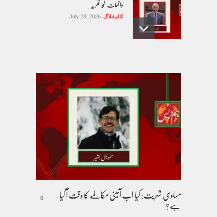
واقعات 'لمحہ فکریہ
کالم/بلاگ
July 23, 2026
آٹھاسویں آئینی ترمیم اور اقلیتوں کی توقعات
کالم/بلاگ
July 31, 2026
مساوی شہریت: کیا اب آئینی مکالمے کا وقت آ
گیا ہے؟
کالم/بلاگ
August 1, 2026
مساوی شہریت: کیا اب آئینی مکالمے کا وقت آ گیا
ہے؟
0