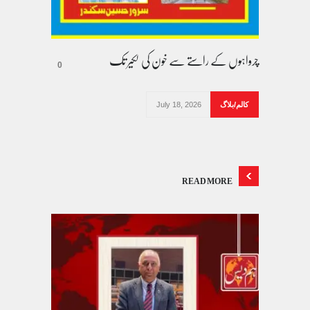
چرواہوں کے راستے سے خون کی لکیر تک
0
کالم/بلاگ
July 18, 2026
READ MORE