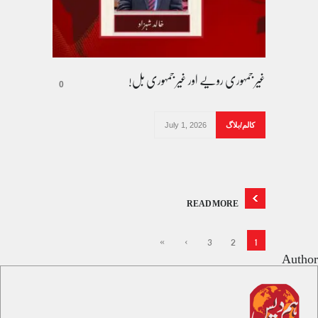
غیر جمہوری رویے اور غیر جمہوری بل!
0
کالم/بلاگ
July 1, 2026
READ MORE
»
›
3
2
1
Author