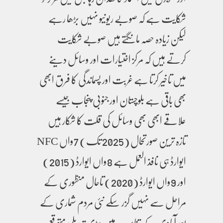
شکایت ہے کہ صوبے ریونیو نہیں بڑھا رہے
لیکن زیادہ حصہ مانگتے ہیں صوبے شکایت
کرتے ہیں کہ مرکز اختیارات اور وسائل دینے
میں تاخیر کرتا ہے غربت اور پسماندگی کا فرق ابھی
بھی باقی ہے بلوچستان اور جنوبی پنجاب جیسے
علاقے ابھی بھی وسائل کی قلت کا شکار ہیں
تازہ ترین صورتحال (2025 تک) 7واں NFC
ایوارڈ ہی نافذ العمل ہے 8واں ایوارڈ (2015)
اور 9واں ایوارڈ (2020) تاحال منظوری کے
مراحل سے نہیں گزر سکے نئی مردم شماری کے
بعد آبادی کے تناسب میں بڑی تبدیلی متوقع