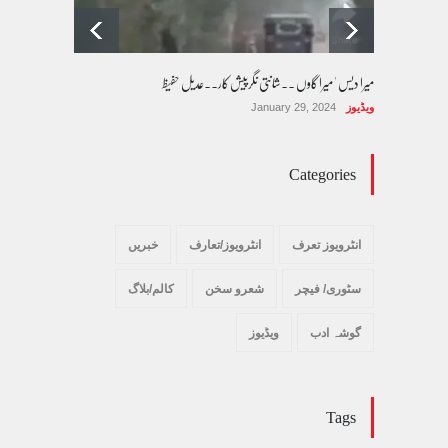
میرا دیس ' میرا گاوں ۔۔شانتی نگرپیش کار۔۔عدیل حفیظ
ویڈیوز
January 29, 2024
Categories
انٹرویوز تعرف
انٹرویوز/تعارف
خبریں
سٹوری/ فیچر
شعرو سخن
کالم/بلاگ
گوشہ ادب
ویڈیوز
Tags