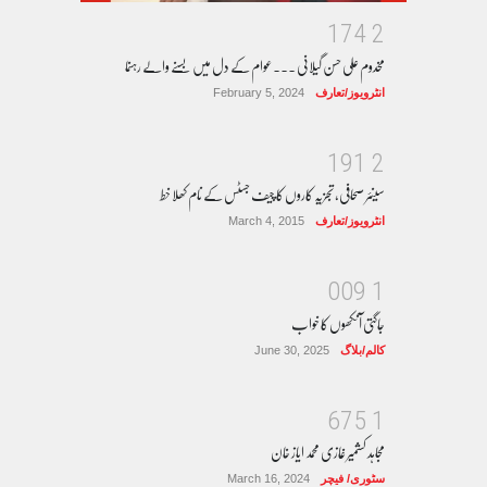
1
7
4
2
مخدوم علی حسن گیلانی ۔۔۔عوام کے دل میں بسنے والے رہنما
انٹرویوز/تعارف
February 5, 2024
1
9
1
2
سینئر صحافی، تجزیہ کاروں کا چیف جسٹس کے نام کھلا خط
انٹرویوز/تعارف
March 4, 2015
0
0
9
1
جاگتی آنکھوں کا خواب
کالم/بلاگ
June 30, 2025
6
7
5
1
مجاہد کشمیر غازی محمد ایاز خان
سٹوری/ فیچر
March 16, 2024