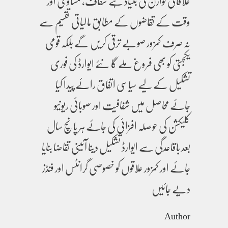
علاقائی توازن کی بنیاد ہے شفاف، مساوی اور
وقت کے تقاضوں کے مطابق مالیاتی تقسیم سے
نہ صرف کمزور صوبے ترقی کریں گے بلکہ قومی
یکجہتی کو بھی فروغ ملے گا نئے ایوارڈ کی فوری
تشکیل کے لیے سیاسی اتفاق رائے پیدا کیا
جائے محاصل میں شفافیت اور صوبائی ریونیو
کلیکشن کی حوصلہ افزائی کی جائے ہر پانچ سال
بعد باقاعدگی سے ایوارڈ تشکیل دینا آئینی تقاضا بنایا
جائے اور کمزور علاقوں کو خصوصی گرانٹس اور فنڈز
دیے جائیں
Author