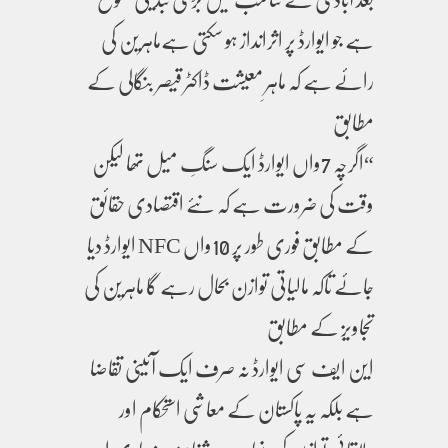
ہے جو ایوارڈ پر اثرانداز ہو سکتی ہےماہرین کی
رائے ہے کہ ماہرِ معیشت ڈاکٹر قیصر بنگالی کے
مطابق
“اگرچہ 7واں ایوارڈ ایک سنگِ میل تھا لیکن
وقت کی ضرورت ہے کہ نئے اقتصادی حقائق
کے مطابق فوری طور پر 10واں NFC ایوارڈ دیا
جائے تاکہ مالیاتی توازن بحال رہے گا ماہرین کی
تجاویز کے مطابق
این ایف سی ایوارڈ نہ صرف ایک آئینی تقاضا
ہے بلکہ یہ پاکستان کے معاشی استحکام اور