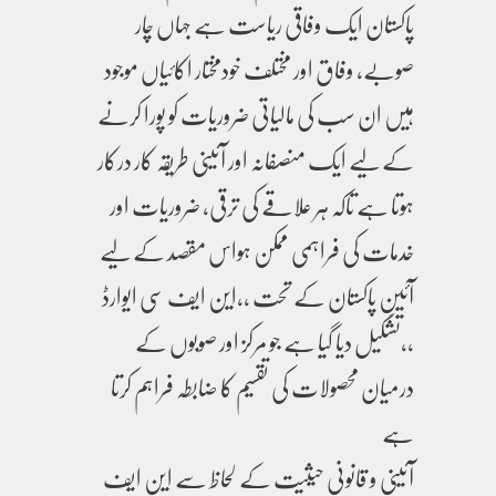
پاکستان ایک وفاقی ریاست ہے جہاں چار
صوبے، وفاق اور مختلف خودمختار اکائیاں موجود
ہیں ان سب کی مالیاتی ضروریات کو پورا کرنے
کے لیے ایک منصفانہ اور آئینی طریقہ کار درکار
ہوتا ہے تاکہ ہر علاقے کی ترقی، ضروریات اور
خدمات کی فراہمی ممکن ہواس مقصد کے لیے
آئینِ پاکستان کے تحت ،،این ایف سی ایوارڈ
،،تشکیل دیا گیا ہے جو مرکز اور صوبوں کے
درمیان محصولات کی تقسیم کا ضابطہ فراہم کرتا
ہے
آئینی و قانونی حیثیت کے لحاظ سے این ایف