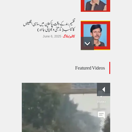
تقسیم ہند کے وقت پاکستان میں مذہبی اقلیتوں
کا تناسب( تاریخی و تجزیاتی جائزہ)
کالم/بلاگ
June 6, 2025
عالمی یومِ خواتین اور پاکستان کی غیر محفوظ اقلیتی
Featured Videos
بیٹیاں
کالم/بلاگ
March 7, 2026
پسند کی شادیوں کا بڑھتا ہوا رجحان اور راولپنڈی
کی یوسیز میں اندارج پر پابندی ایک نیا تنازعہ
کالم/بلاگ
October 14, 2025