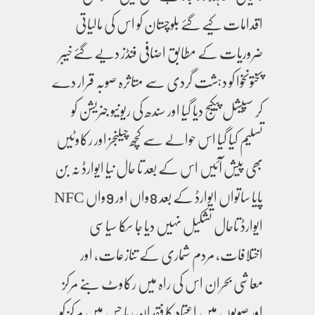
اقدامات کیے گئے بلوچستان کو اس کی مالیاتی
ضروریات کے مطابق اضافی فنڈز دیے گئےخیبر
پختونخوا کو دہشت گردی سے متاثرہ صوبہ قرار دے
کر سپیشل پیکیج دیا گیا اور سندھ کی ریونیو جنریشن کو
تسلیم کیا گیا اس حوالے سے کچھ چیلنجز اور رکاوٹیں
بھی پیش آئیں اس کے بعد تا حال نیا ایوارڈ نہ بن
پایا ساتواں ایوارڈ کے بعد 8واں اور 9واں NFC
ایوارڈ تاحال تشکیل نہیں دیا جا سکا سیاسی
اختلافات، مردم شماری کے تنازعات، اور
معاشی بحران اس کی راہ میں رکاوٹ بنے مرکز
اور صوبوں میں اعتماد کا فقدان رہا جس میں مرکز کو