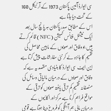
سی ایوارڈ آئینِ پاکستان 1973 کے آرٹیکل 160
کے تحت دیا جاتا ہے
اس کے مطابق صدرِ پاکستان ہر پانچ سال بعد
ایک نیشنل فنانس کمیشن (NFC) قائم کرتے
ہیں جو وفاق اور صوبوں کے مابین محاصل کی
تقسیم کا جائزہ لے کر نئی سفارشات پیش کرتا ہے
این ایف سی ایوارڈ کا بنیادی مقصد یہ ہے کہ
وفاق اور صوبوں کے درمیان مالیاتی وسائل کی
منصفانہ تقسیم کم ترقی یافتہ صوبوں کو ترقی کے
مواقع فراہم کرنا ہے مرکز اور اکائیوں کے
درمیان مالی ہم آہنگی کو فروغ دینا ہوتا ہے قومی