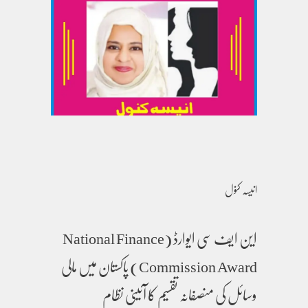
انیسہ کنول
این ایف سی ایوارڈ (National Finance
Commission Award) پاکستان میں مالی
وسائل کی منصفانہ تقسیم کا آئینی نظام