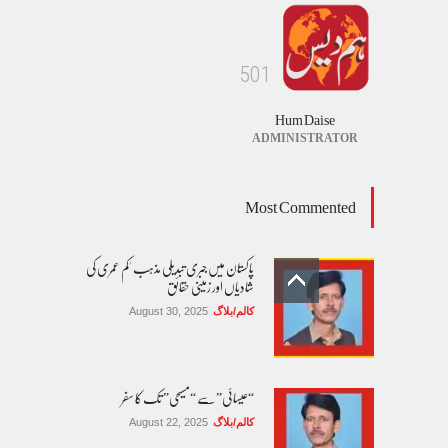
5
0
1
Hum Daise
ADMINISTRATOR
Most Commented
پاکستان میں جبری تبدیلی مذہب 'کم عمری کی
شادیاں اور زمینی حقائق
کالم/بلاگ
August 30, 2025
“عیسائی” سے “مسیحی” تک کا سفر
کالم/بلاگ
August 22, 2025