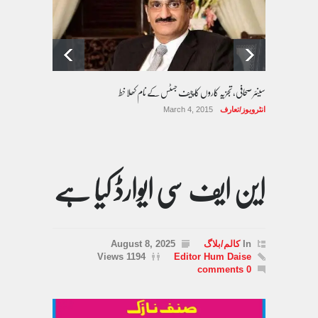
سینئر صحافی، تجزیہ کاروں کا چیف جسٹس کے نام کھلا خط
انٹرویوز/تعارف
March 4, 2015
این ایف سی ایوارڈ کیا ہے
In
کالم/بلاگ
August 8, 2025
1194 Views
Editor Hum Daise
0 comments