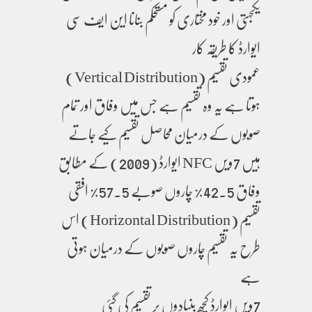
یکجہتی اور خود مختاری کو مستحکم بنانا این ایف سی
ایوارڈ کا طریقہ کار
عمودی تقسیم (Vertical Distribution)
ہوتا ہے یہ وہ تقسیم ہے جس میں وفاق اور تمام
صوبوں کے درمیان محاصل تقسیم کیے جاتے
ہیں 7ویں NFC ایوارڈ (2009) کے مطابق
وفاق 42.5٪ چاروں صوبے 57.5% افقی
تقسیم (Horizontal Distribution) اس
طرح یہ تقسیم چاروں صوبوں کے درمیان ہوتی
ہے
7ویں ایوارڈ کچھ بنیادوں پر تقسیم کی گئی