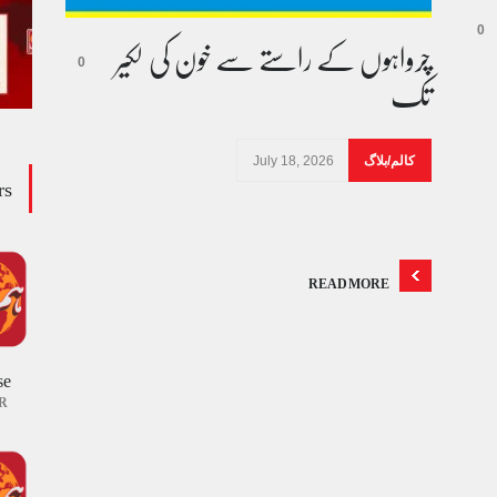
چرواہوں کے راستے سے خون کی لکیر
0
0
تک
کالم/بلاگ
July 18, 2026
rs
READ MORE
se
R