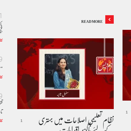
1
READ MORE
پا
حق
کا
9
“ع
کا
9
تق
تار
نظام تعلیمی اصلاحات میں بہتری
1
کا
1
کے لئے ناگزیر اقدامات