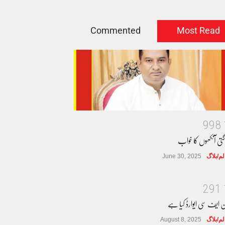
Commented
Most Read
9
9
8
گتی آنکھوں کا خواب
لم/بلاگ
June 30, 2025
2
9
1
ن ایف سی ایوارڈ کیا ہے
لم/بلاگ
August 8, 2025