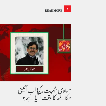
READ MORE
مساوی شہریت: کیا اب آئینی
مکالمے کا وقت آ گیا ہے؟