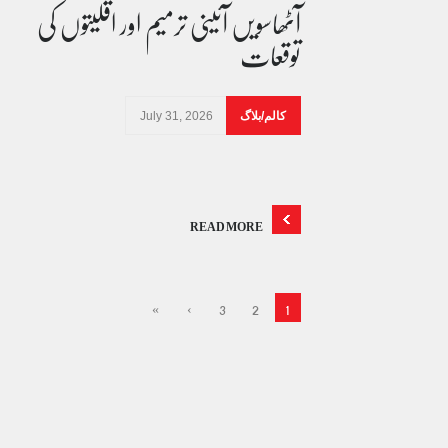
آٹھاسویں آئینی ترمیم اور اقلیتوں کی
توقعات
کالم/بلاگ
July 31, 2026
READ MORE
»
›
3
2
1