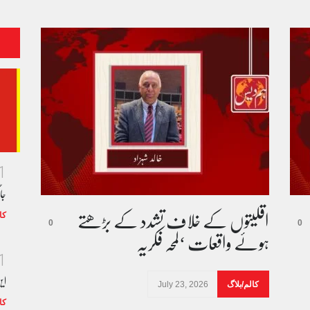
1
جا
اقلیتوں کے خلاف تشدد کے بڑھتے
کا
0
0
ہوئے واقعات ‘لمحہ فکریہ
1
ای
کالم/بلاگ
July 23, 2026
کا