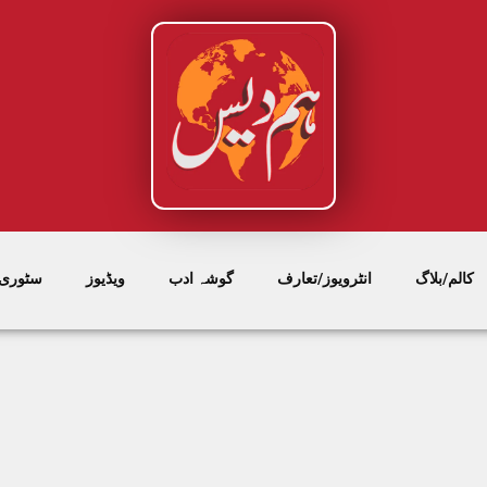
کالم/بلاگ
انٹرویوز/تعارف
گوشہ ادب
ویڈیوز
سٹوری/