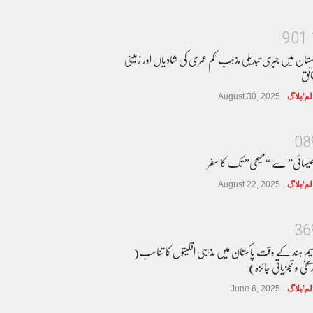
9
0
1
کستان میں جبری تبدیلی مذہب 'کم عمری کی شادیاں اور زمینی
ائق
لم/بلاگ
August 30, 2025
0
8
یسائی” سے “مسیحی” تک کا سفر
لم/بلاگ
August 22, 2025
3
6
سیم ہند کے وقت پاکستان میں مذہبی اقلیتوں کا تناسب(
یخی و تجزیاتی جائزہ)
لم/بلاگ
June 6, 2025