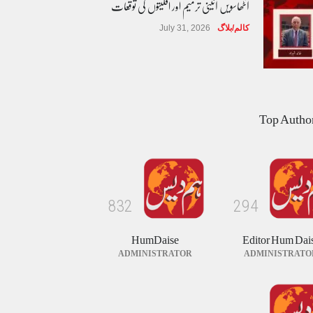
آٹھاسویں آئینی ترمیم اور اقلیتوں کی توقعات
کالم/بلاگ
July 31, 2026
مساوی شہریت: کیا اب آئینی مکالمے کا
وقت آ گیا ہے؟
Top Autho
کالم/بلاگ
August 1, 2026
طوفان نوح کی بازگشت....
8
3
2
2
9
4
کالم/بلاگ
August 8, 2026
HumDaise
Editor Hum Dai
ADMINISTRATOR
ADMINISTRATO