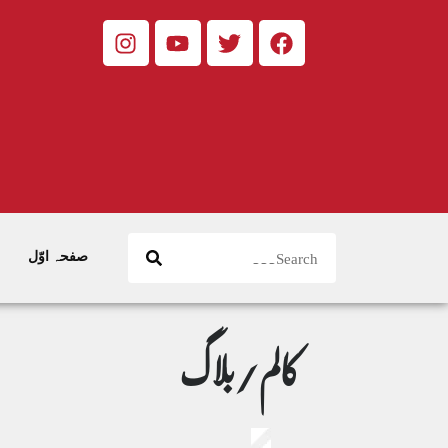
صفحہ اوّل
کالم/بلاگ