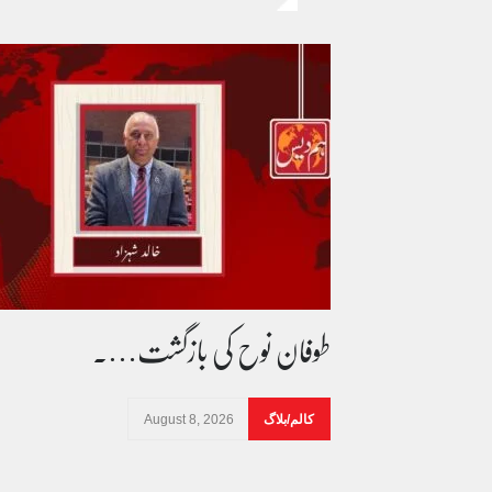
طوفان نوح کی بازگشت….
کالم/بلاگ
August 8, 2026