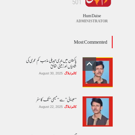
5
0
1
Hum Daise
ADMINISTRATOR
Most Commented
پاکستان میں جبری تبدیلی مذہب 'کم عمری کی
شادیاں اور زمینی حقائق
کالم/بلاگ
August 30, 2025
“عیسائی” سے “مسیحی” تک کا سفر
کالم/بلاگ
August 22, 2025