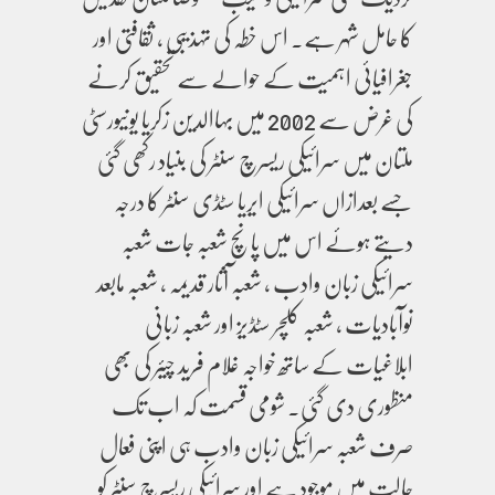
کا حامل شہر ہے۔ اس خطہ کی تہذیبی ، ثقافتی اور
جغرافیائی اہمیت کے حوالے سے تحقیق کرنے
کی غرض سے 2002 میں بہاالدین زکریا یونیورسٹی
ملتان میں سرائیکی ریسرچ سنٹر کی بنیاد رکھی گئی
جسے بعدازاں سرائیکی ایریا سٹڈی سنٹر کا درجہ
دیتے ہوئے اس میں پانچ شعبہ جات شعبہ
سرائیکی زبان وادب ، شعبہ آثار قدیمہ ، شعبہ مابعد
نوآبادیات ، شعبہ کلچر سٹڈیز اور شعبہ زبانی
ابلاغیات کے ساتھ خواجہ غلام فرید چیئر کی بھی
منظوری دی گئی۔ شومی قسمت کہ اب تک
صرف شعبہ سرائیکی زبان وادب ہی اپنی فعال
حالت میں موجود ہے اور سرائیکی ریسرچ سنٹر کو