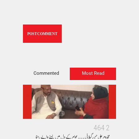
Commented
Most Read
4
6
4
2
مخدوم علی حسن گیلانی ۔۔۔عوام کے دل میں بسنے والے رہنما