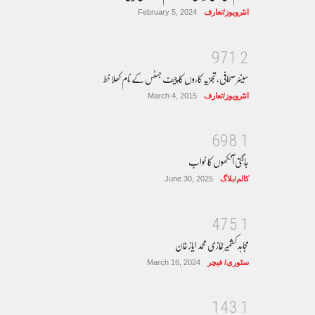
انٹرویوز/تعارف
February 5, 2024
9
7
1
2
سینئر صحافی، تجزیہ کاروں کا چیف جسٹس کے نام کھلا خط
انٹرویوز/تعارف
March 4, 2015
6
9
8
1
جاگتی آنکھوں کا خواب
کالم/بلاگ
June 30, 2025
4
7
5
1
مجاہد کشمیر غازی محمد ایاز خان
سٹوری/ فیچر
March 16, 2024
1
4
3
1