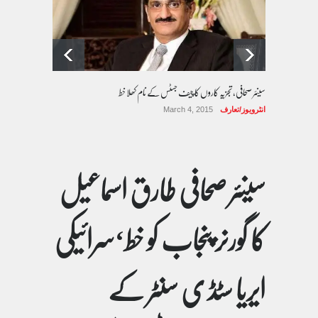
سینئر صحافی، تجزیہ کاروں کا چیف جسٹس کے نام کھلا خط
انٹرویوز/تعارف
March 4, 2015
سینئر صحافی طارق اسماعیل
کا گورنر پنجاب کو خط‘سرائیکی
ایریا سٹڈ ی سنٹر کے