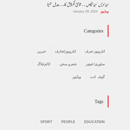
میرا دیس ' میرا گاوں ۔۔شانتی نگرپیش کار۔۔عدیل حفیظ
ویڈیوز
January 29, 2024
Categories
انٹرویوز تعرف
انٹرویوز/تعارف
خبریں
سٹوری/ فیچر
شعرو سخن
کالم/بلاگ
گوشہ ادب
ویڈیوز
Tags
SPORT
PEOPLE
EDUCATION