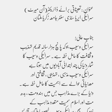
عنوان : تعیناتی برائے ڈائریکٹر(آن میرٹ)
سرائیکی ایریا سٹڈی سنٹر جامعہ زکریا ملتان
جناب عالی!
سرائیکی وسیب جو کہ پانچ ہزار سالہ قدیم تہذیب
و ثقافت کا حامل خطہ ہے۔ سرائیکی وسیب کا
شمار دنیا کی چند ابتدائی آبادیوں میں ہوتا ہے
سرائیکی وسیب مذہبی ، تہذیبی ، ثقافتی اور
معدنیاتی حوالے سے اہمیت کا حامل خطہ ہے۔
دنیا کے بڑے مذاہب جس میں ہندومت ، بدھ
مت اور اسلام سمیت متعدد مذاہب کے
نزدیک بھی سرائیکی وسیب خصوصا ملتان تقدیس