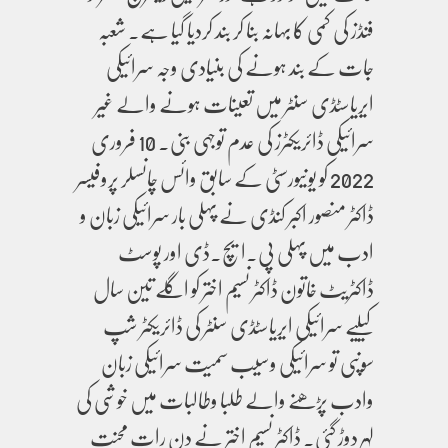
فنڈز کی کمی کا بہانہ بنا کر بند کردیا گیا ہے۔ شعبہ
جات کے بند ہونے کی بنیادی وجہ سرائیکی
ایریاسٹڈی سنٹر میں تعینات ہونے والے غیر
سرائیکی ڈائریکٹرز کی عدم توجہی بنی۔ 10 فروری
2022 کو یونیورسٹی کے سابق وائس چانسلر پروفیسر
ڈاکٹر منصور اکبر کنڈی نے پہلی بار سرائیکی زبان و
ادب میں پہلی پی۔ایچ۔ڈی اور پوسٹ
ڈاکٹریٹ خاتون ڈاکٹر نسیم اختر کو اگلے تین سال
کیلیے سرائیکی ایریاسٹڈی سنٹر کی ڈائریکٹر شپ
سونپی تو سرائیکی وسیب سمیت سرائیکی زبان
وادب پڑھنے والے طلبا وطالبات میں خوشی کی
لہر دوڑ گئی۔ ڈاکٹر نسیم اختر نے دن رات محنت