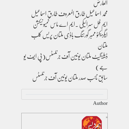
العارض
محمد اسماعیل طارق المعروف طارق اسماعیل
ایم فل سرائیکی ۔ایم اے ماس کمیونیکشن
ایگزیکٹو ممبر گورننگ باڈی ملتان پریس کلب
ملتان
ڈیلیگیٹ ملتان یونین آف جرنلسٹس(پی ایف یو
جے)
سابق نائب صدر ملتان یونین آف جرنلسٹس
Author