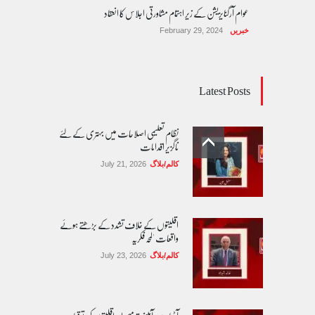
عوام آرگنایزیشن کے زیر اہتمام مشاورتی اجلاس کا انعقاد
خبریں
February 29, 2024
Latest Posts
نظام تعلیمی اصلاحات میں بہتری کے لئے
ناگزیر اقدامات
کالم/بلاگ
July 21, 2026
اقلیتوں کے خلاف تشدد کے بڑھتے ہوئے
واقعات 'لمحہ فکریہ
کالم/بلاگ
July 23, 2026