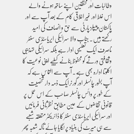
وطالبات اور محققین اپنے ساتھ ہونے والے
اس غلط اور غیر اخلاقی کام کے بعد آپ سے اور
پاکستان پیپلز پارٹی سے حق و انصاف کی امید
رکھتے ہیں۔ جنابِ والا سرائیکی ایریاسٹڈی سنٹر
ناصرف ایک تعلیمی ادار ہے بلکہ سرائیکی تہذیبی
وثقافتی وِرثے کو محفوظ بنانے کیلیے اپنی نوعیت کا
اکلوتا ادارہ بھی ہے۔ آپ سے التماس ہے کہ
آپ بطور چانسلر اور گورنرایک ذمہ دار شخصیت
کے طور پر وائس چانسلر صاحب کے اس عمل پر
قانونی تقاضوں کے عین مطابق نظرثانی فرمائیں
اور سرائیکی ایریاسٹڈی سنٹر کا ڈائریکٹر متعلقہ شعبے
سے ہی میرٹ کی بنیاد پر لگایا جائے تاکہ شعبہ پھر