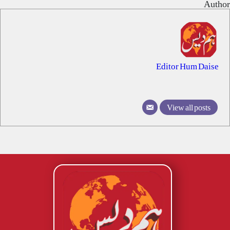
Author
Editor Hum Daise
View all posts