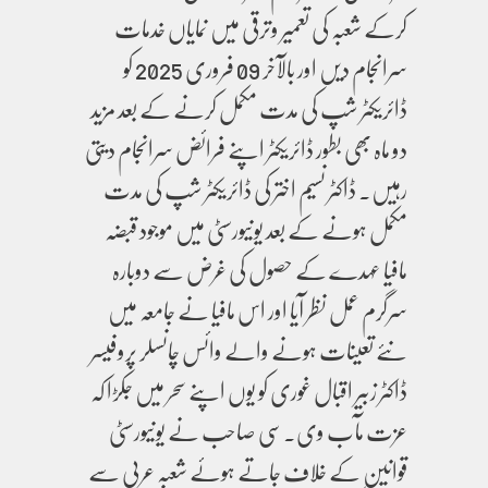
کرکے شعبہ کی تعمیر وترقی میں نمایاں خدمات
سرانجام دیں اور بالآخر 09 فروری 2025 کو
ڈائریکٹر شپ کی مدت مکمل کرنے کے بعد مزید
دو ماہ بھی بطور ڈائریکٹر اپنے فرائض سرانجام دیتی
رہیں۔ ڈاکٹر نسیم اختر کی ڈائریکٹر شپ کی مدت
مکمل ہونے کے بعد یونیورسٹی میں موجود قبضہ
مافیا عہدے کے حصول کی غرض سے دوبارہ
سرگرم عمل نظر آیا اور اس مافیا نے جامعہ میں
نئے تعینات ہونے والے وائس چانسلر پروفیسر
ڈاکٹر زبیر اقبال غوری کو یوں اپنے سحر میں جکڑا کہ
عزت مآب وی۔سی صاحب نے یونیورسٹی
قوانین کے خلاف جاتے ہوئے شعبہ عربی سے