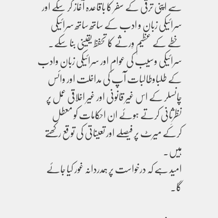
سے اپنی ترقی کے سفر کا باقاعدہ آغاز کر سکے اور
سرائیکی زبان و ادب کے ساتھ ساتھ سرائیکی
خطے کے عظیم وِرثے کا تحفظ یقینی بنا سکے۔
سرائیکی وسیب کی عوام اور سرائیکی زبان وادب
کے طلباوطالبات آپ کی مداخلت اور وائس
چانسلر کے اس غیر قانونی اور غیر اخلاقی عمل پر
نظرِثانی کرتے ہوئے ان احکامات کو معطل
کرکے میرٹ پر فیصلے اور تعیناتی کی توقع رکھتے
ہیں۔
امید ہے کہ درخواست پر ہمدردانہ غور کیا جائے
گا۔