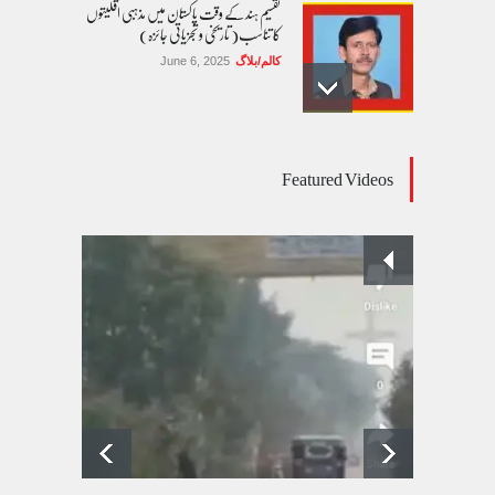
تقسیم ہند کے وقت پاکستان میں مذہبی اقلیتوں
کا تناسب( تاریخی و تجزیاتی جائزہ)
کالم/بلاگ
June 6, 2025
عالمی یومِ خواتین اور پاکستان کی غیر محفوظ اقلیتی
Featured Videos
بیٹیاں
کالم/بلاگ
March 7, 2026
پسند کی شادیوں کا بڑھتا ہوا رجحان اور راولپنڈی
کی یوسیز میں اندارج پر پابندی ایک نیا تنازعہ
کالم/بلاگ
October 14, 2025