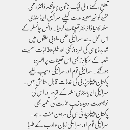
تعلق رکھنے والی ایک خاتون پروفیسر ڈاکٹر رحمی
حفیظ کو غیر معینہ مدت کیلیے سرائیکی ایریاسٹڈی
سنٹر کا نیا ڈائریکٹر تعینات کردیا۔ وائس چانسلر کے
اس عمل سے سرائیکی علمی وادبی حلقوں میں
شدید مایوسی کی لہر دوڑ گئی اور طلباوطالبات سمیت
شعبہ کے سکالرز بھی اس تعینات پر افسردہ
ہوگئے۔ سرائیکی قوم اور سرائیکی وسیب کیلیے
پاکستان پیپلز پارٹی کی خدمات قابل ستائش ہیں۔
سرائیکی ایریاسٹڈی سنٹر کے قیام اور اس کی
خوبصورت و دیدہ زیب عمارت کی تعمیر بھی
پاکستان پیپلزپارٹی ہی کی مرہون منت ہے۔
سرائیکی قوم اور سرائیکی زبان و ادب کے طلبا