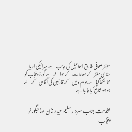
سینئر صحافی طارق اسماعیل کی جانب سے سرائیکی ایریا
سٹڈی سنٹر کے معاملات کے حوالے سے گورنر پنجاب کو
خط لکھا گیا ہے جو ہم دیس کے قارئین کی آگاہی کے لئے
ہو بہو شائع کیا جارہا ہے
بخدمت جناب سردار سلیم حید ر خان صاحبگور نر
پنجاب