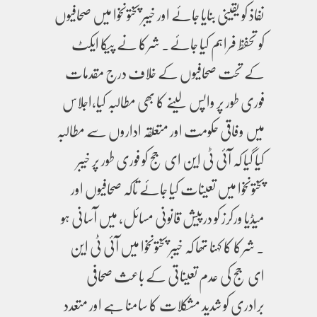
نفاذ کو یقینی بنایا جائے اور خیبر پختونخوا میں صحافیوں
کو تحفظ فراہم کیا جائے۔ شرکا نے پیکا ایکٹ
کے تحت صحافیوں کے خلاف درج مقدمات
فوری طور پر واپس لینے کا بھی مطالبہ کیا،اجلاس
میں وفاقی حکومت اور متعلقہ اداروں سے مطالبہ
کیا گیا کہ آئی ٹی این ای جج کو فوری طور پر خیبر
پختونخوا میں تعینات کیا جائے تاکہ صحافیوں اور
میڈیا ورکرز کو درپیش قانونی مسائل، میں آسانی ہو
۔ شرکا کا کہنا تھا کہ خیبر پختونخوا میں آئی ٹی این
ای جج کی عدم تعیناتی کے باعث صحافی
برادری کو شدید مشکلات کا سامنا ہے اور متعدد