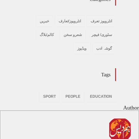
انٹرویوز تعرف
انٹرویوز/تعارف
خبریں
سٹوری/ فیچر
شعرو سخن
کالم/بلاگ
گوشہ ادب
ویڈیوز
Tags
SPORT
PEOPLE
EDUCATION
Author