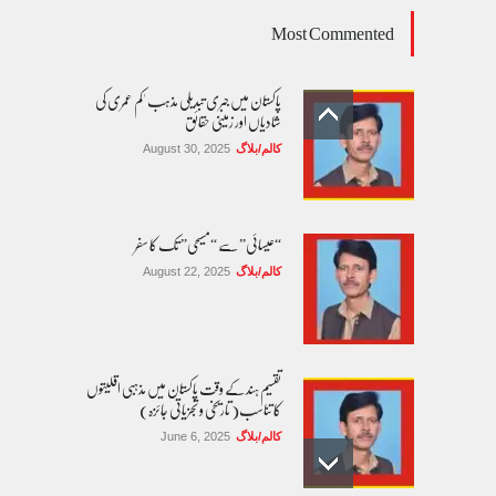
Most Commented
پاکستان میں جبری تبدیلی مذہب 'کم عمری کی
شادیاں اور زمینی حقائق
کالم/بلاگ
August 30, 2025
“عیسائی” سے “مسیحی” تک کا سفر
کالم/بلاگ
August 22, 2025
تقسیم ہند کے وقت پاکستان میں مذہبی اقلیتوں
کا تناسب( تاریخی و تجزیاتی جائزہ)
کالم/بلاگ
June 6, 2025