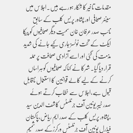
مقدمات تاخیر کا شکار ہو رہے ہیں۔اجلاس میں
سینئر صحافی اور پشاور پریس کلب کے سابق
نائب صدر عرفان خان سمیت دیگر صحافیوں کو پیکا
ایکٹ کے تحت نوٹسز جاری کیے جانے کی شدید
مذمت کی گئی اور اسے آزادی صحافت پر حملہ
قرار دیا گیا۔ شرکا نے کہا کہ صحافیوں کو ہراساں
کرنے کے لیے کالے قوانین کا استعمال ناقابلِ
قبول ہے،اجلاس سے خطاب کرتے ہوئے
صدر خیبر یونین آف جرنلسٹس کاشف الدین سید
،پشاور پریس کلب کے صدر ایم ریاض،پاکستان
فیڈرل یونین آف جرنلسٹس ورکرزکے صدر شمیم