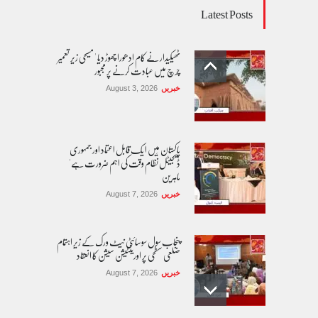
Latest Posts
ٹھیکیدار نے کام ادھورا چھوڑ دیا ' مسیحی زیر تعمیر
چرچ میں عبادت کرنے پر مجبور
خبریں
August 3, 2026
پاکستان مِیں ا یک قابل اعتماد اور جمہوری
ڈیجیٹل نظام وقت کی اہم ضرورت ہے'
ماہرین
خبریں
August 7, 2026
پنجاب سول سوسائٹی نیٹ ورک کے زیرِ اہتمام
ضلعی سطحی پر اورینٹیشن سیشن کا انعقاد
خبریں
August 7, 2026