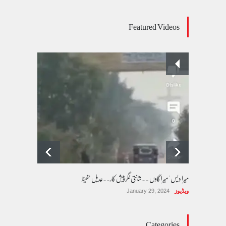
عالمی یومِ خواتین اور پاکستان کی غیر محفوظ اقلیتی
Featured Videos
بیٹیاں
کالم/بلاگ
March 7, 2026
پسند کی شادیوں کا بڑھتا ہوا رجحان اور راولپنڈی
کی یوسیز میں اندارج پر پابندی ایک نیا تنازعہ
کالم/بلاگ
October 14, 2025
میرا دیس ' میرا گاوں ۔۔شانتی نگرپیش کار۔۔عدیل حفیظ
ویڈیوز
January 29, 2024
Categories