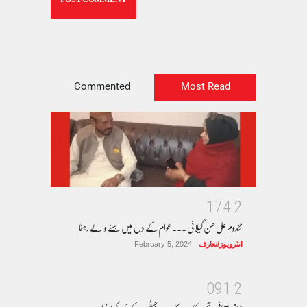
Commented
Most Read
1
7
4
2
مخدوم علی حسن گیلانی ۔۔۔عوام کے دل میں بسنے والے رہنما
انٹرویوز/تعارف
February 5, 2024
0
9
1
2