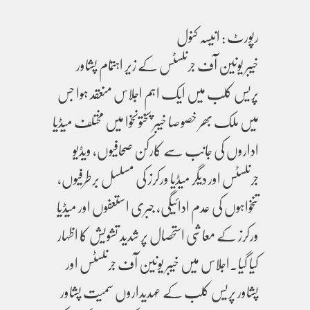
رپورٹ : انیسہ کنول
خیبر یونین آف جرنلسٹس کے زیر اہتمام پشاور
پریس کلب میں ایک اہم اجلاس منعقد ہوا جس
میں ملک بھر خصوصا خیبر پختونخوا میں مختلف میڈیا
اداروں کی جانب سے کارکن صحافیوں، ویڈیو
جرنلسٹس اور دیگر میڈیا ورکرز کی مسلسل برطرفیوں،
تنخواہوں کی عدم ادائیگی، جبری استعفوں اور میڈیا
ورکرز کے معاشی استحصال پر شدید تشویش کا اظہار
کیا گیا۔اجلاس میں خیبر یونین آف جرنلسٹس اور
پشاور پریس کلب کے عہدیداروں سمیت پشاور