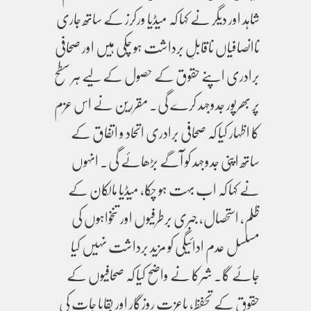
شاہد اور دیگر نے کہا کہ میڈیا ورکرز کے ساتھ جاری
ناانصافیاں ناقابلِ برداشت ہو چکی ہیں اور صحافی
برادری اپنے حقوق کے حصول کے لیے ہر سطح
پر بھرپور جدوجہد کرے گی۔ مقررین نے اس عزم
کا اظہار کیا کہ صحافی برادری اتحاد و اتفاق کے
ساتھ اپنی جدوجہد کو آگے بڑھائے گی۔ انہوں
نے کہا کہ اب بہت ہو چکا، میڈیا مالکان کے
ظلم، استحصال، جبری برطرفیوں اور تنخواہوں کی
مسلسل عدم ادائیگی کو مزید برداشت نہیں کیا
جائے گا۔ شرکا نے واضح کیا کہ صحافیوں کے
حقوق کے تحفظ، باعزت روزگار اور بقایا جات کی