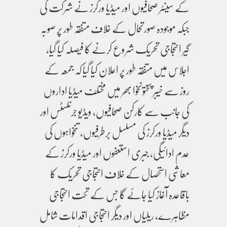
کے سینئر صحافیوں اور میڈیا ورکرز نے شرکت کی
جبکہ موجودہ صورتحال کے خلاف متفقہ طور پر صوبہ
گیر احتجاجی تحریک شروع کرنے کا فیصلہ کیا گیا،
اجلاس میں متفقہ طور پر اعلان کیا گیا کہ جمعہ کے
روز سے خیبر پختونخوا بھر میں مختلف میڈیا اداروں
کی جانب سے کارکن صحافیوں، ویڈیو جرنلسٹس اور
دیگر میڈیا ورکرز کی مسلسل برطرفیوں، تنخواہوں کی
عدم ادائیگی، جبری استعفوں اور میڈیا ورکرز کے
معاشی استحصال کے خلاف احتجاجی تحریک کا
باقاعدہ آغاز کیا جائے گا جس کے تحت احتجاجی
مظاہرے، ریلیاں اور دیگر احتجاجی اقدامات شامل