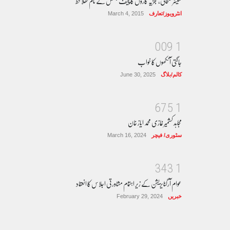
سینئر صحافی، تجزیہ کاروں کا چیف جسٹس کے نام کھلا خط
انٹرویوز/تعارف
March 4, 2015
0
0
9
1
جاگتی آنکھوں کا خواب
کالم/بلاگ
June 30, 2025
6
7
5
1
مجاہد کشمیر غازی محمد ایاز خان
سٹوری/ فیچر
March 16, 2024
3
4
3
1
عوام آرگنایزیشن کے زیر اہتمام مشاورتی اجلاس کا انعقاد
خبریں
February 29, 2024