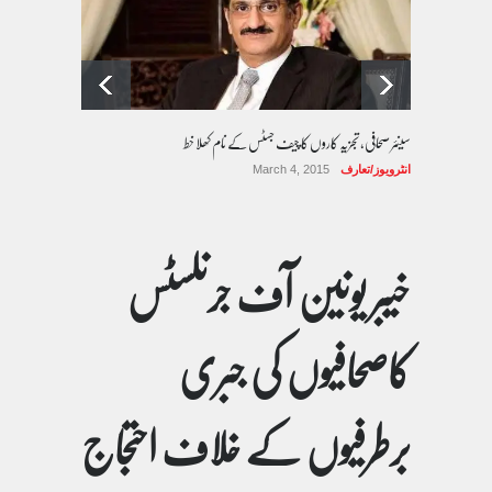
سینئر صحافی، تجزیہ کاروں کا چیف جسٹس کے نام کھلا خط
انٹرویوز/تعارف
March 4, 2015
خیبر یونین آف جرنلسٹس
کاصحافیوں کی جبری
برطرفیوں کے خلاف احتجاج