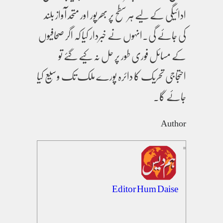
ادائیگی کے لیے ہر سطح پر بھرپور اور متحد آواز بلند
کی جائے گی۔انہوں نے خبردار کیا کہ اگر صحافیوں
کے مسائل فوری طور پر حل نہ کیے گئے تو
احتجاجی تحریک کا دائرہ پورے ملک تک وسیع کیا
جائے گا۔
Author
Editor Hum Daise