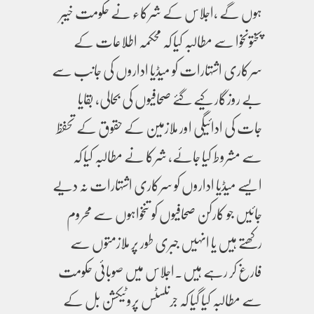
ہوں گے ،اجلاس کے شرکاء نے حکومت خیبر
پختونخوا سے مطالبہ کیا کہ محکمہ اطلاعات کے
سرکاری اشتہارات کو میڈیا اداروں کی جانب سے
بے روزگار کیے گئے صحافیوں کی بحالی، بقایا
جات کی ادائیگی اور ملازمین کے حقوق کے تحفظ
سے مشروط کیا جائے، شرکا نے مطالبہ کیا کہ
ایسے میڈیا اداروں کو سرکاری اشتہارات نہ دیے
جائیں جو کارکن صحافیوں کو تنخواہوں سے محروم
رکھتے ہیں یا انہیں جبری طور پر ملازمتوں سے
فارغ کر رہے ہیں۔اجلاس میں صوبائی حکومت
سے مطالبہ کیا گیا کہ جرنلسٹس پروٹیکشن بل کے