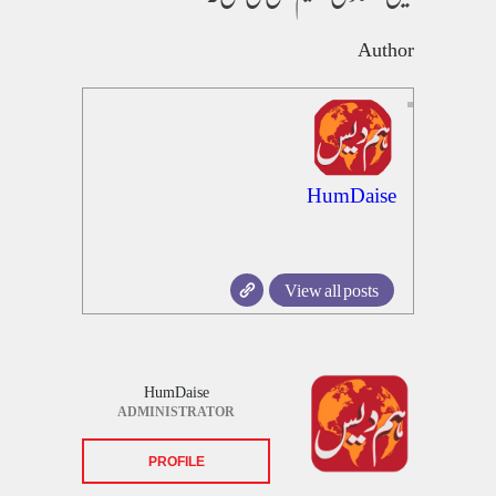
Author
HumDaise
View all posts
HumDaise
ADMINISTRATOR
PROFILE