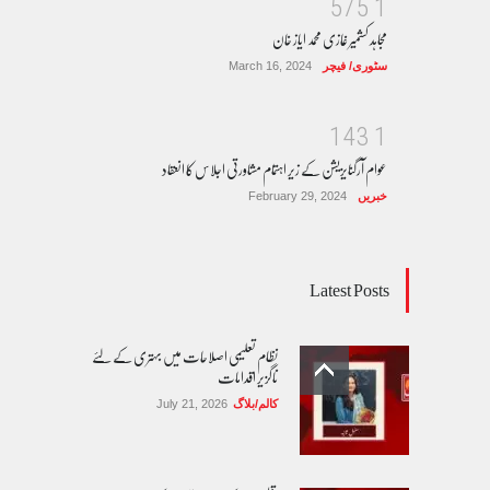
5
7
5
1
مجاہد کشمیر غازی محمد ایاز خان
سٹوری/ فیچر
March 16, 2024
1
4
3
1
عوام آرگنایزیشن کے زیر اہتمام مشاورتی اجلاس کا انعقاد
خبریں
February 29, 2024
Latest Posts
نظام تعلیمی اصلاحات میں بہتری کے لئے
ناگزیر اقدامات
کالم/بلاگ
July 21, 2026