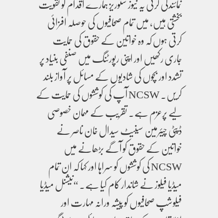
نمائندگی کرتی یہ نیوز سٹوریز ہمارے اقدام کو تقویت
بخشتی ہیں، میں تمام صحافیوں کی حوصلہ افزائی
کرتی ہوں کہ وہ خواتین کے حقوق کی حمایت
جاری رکھیں اور اپنی رپورٹنگ میں صنفی بنیاد پر
تشدد اور بچوں کی شادیوں کے مسائل پر آواز بلند
کریں۔ NCSW آپ کی کوششوں کی حمایت کے
لیے پرعزم ہے۔ تقریب کے مہمان خصوصی
ڈپٹی چیئرمین سینیٹ سیدال خان ناصر نے
خواتین کے حقوق کو آگے بڑھانے میں
NCSW کی کوششوں کو سراہا اور کہا کہ ان تمام
میڈیا فیلوز نے شاندار کام کیا ہے۔ “نیشنل میڈیا
فیلوشپ صحافیوں کو پیشہ ورانہ مہارت اور