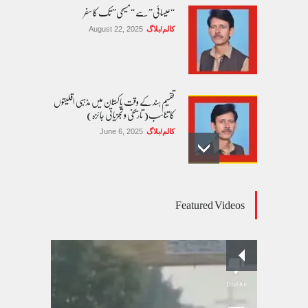
“عیسائی” سے “مسیحی” تک کا سفر
کالم/بلاگ
August 22, 2025
تقسیم ہند کے وقت پاکستان میں مذہبی اقلیتوں
کا تناسب( تاریخی و تجزیاتی جائزہ)
کالم/بلاگ
June 6, 2025
عالمی یومِ خواتین اور پاکستان کی غیر محفوظ اقلیتی
Featured Videos
بیٹیاں
کالم/بلاگ
March 7, 2026
پسند کی شادیوں کا بڑھتا ہوا رجحان اور راولپنڈی
کی یوسیز میں اندارج پر پابندی ایک نیا تنازعہ