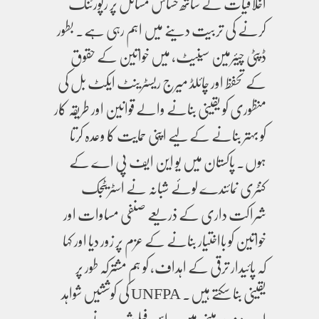
اخلاقیات کے ساتھ حساس مسائل پر رپورٹنگ
کرنے کی تربیت دینے میں اہم رہی ہے۔ بطور
ڈپٹی چیئرمین سینیٹ، میں خواتین کے حقوق
کے تحفظ اور چائلڈ میرج ریسٹرینٹ ایکٹ بل کی
منظوری کو یقینی بنانے والے قوانین اور طریقہ کار
کو بہتر بنانے کے لیے اپنی حمایت کا وعدہ کرتا
ہوں۔ پاکستان میں یو این ایف پی اے کے
کنٹری نمائندے لوئے شبانہ نے اسٹریٹجک
شراکت داری کے ذریعے صنفی مساوات اور
خواتین کو بااختیار بنانے کے عزم پر زور دیا اور کہا
کہ پائیدار ترقی کے اہداف، کو ہم مشترکہ طور پر
یقینی بنا سکتے ہیں۔ UNFPA کی کوششیں شواہد