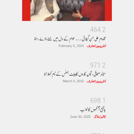
4
6
4
2
مخدوم علی حسن گیلانی ۔۔۔عوام کے دل میں بسنے والے رہنما
انٹرویوز/تعارف
February 5, 2024
9
7
1
2
سینئر صحافی، تجزیہ کاروں کا چیف جسٹس کے نام کھلا خط
انٹرویوز/تعارف
March 4, 2015
6
9
8
1
جاگتی آنکھوں کا خواب
کالم/بلاگ
June 30, 2025