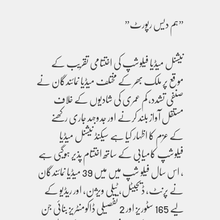
”ہم دیس رپورٹ”
نیشنل میڈیا فیلوشپ کی اختتامی تقریب کے
موقع پر ملک بھر کے مختلف میڈیا نمائندگان نے
صنفی تشدد، کم عمری کی شادیوں کے خلاف
مستقل آواز بلند کرنے اور جدوجہد جاری رکھنے
کے عزم کا اظہار کیا ہے سیکنڈ نیشنل میڈیا
فیلوشپ کامیابی کے ساتھ اختتام پذیر ہوگیی ہے
، اس سال فیلو شپ میں میں 39 میڈیا نمائندگان
نے پرنٹ، ڈیجیٹل، ٹیلی ویژن، اور ریڈیو کے
لیے 165 سٹوریز اور 2 تفصیلی ڈاکومنٹریز بنائی جن