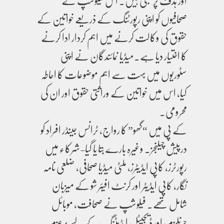
اور ہدف پر مبنی ہیں۔ اس فیلوشپ نے
صحافیوں کو اپنی رپورٹنگ کے ذریعے خواتین کے
حقوق کی وکالت کرنے میں اہم کردار ادا کرنے
کا اختیار دیا ہے۔میڈیا نمائندگان نے اپنی
سٹوریوں میں بہت سے اہم موضوعات کا احاطہ
کیا، اس میں خواتین کے وراثتی حقوق اور ان کی
محرومی۔
کے پی میں “گھو” کا رواج، ٹرانس جینڈر افراد کو
درپیش چیلنجز۔ وغیرہ بارے بتا یا گیا-شرکاء میں
رپورٹرز، کاپی ایڈیٹرز، ملٹی میڈیا صحافی، ضلعی نامہ
نگار، کاپی ایڈیٹر اور کرنٹ افیئر شو کے میزبان
شامل تھے۔ فیلوشپ نے صحافت، موبائل
جرنلزم، اور ڈیجیٹل ایڈیٹنگ کے لیے پرعزم