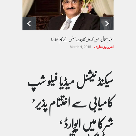
سینئر صحافی، تجزیہ کاروں کا چیف جسٹس کے نام کھلا خط
انٹرویوز/تعارف
March 4, 2015
سیکنڈ نیشنل میڈیا فیلو شپ
کامیابی سے اختتام پذیر’
شرکا میں ایوارڈ ‘