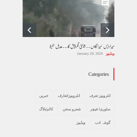
کالم/بلاگ
October 14, 2025
میرا دیس ' میرا گاوں ۔۔شانتی نگرپیش کار۔۔عدیل حفیظ
ویڈیوز
January 29, 2024
Categories
انٹرویوز تعرف
انٹرویوز/تعارف
خبریں
سٹوری/ فیچر
شعرو سخن
کالم/بلاگ
گوشہ ادب
ویڈیوز