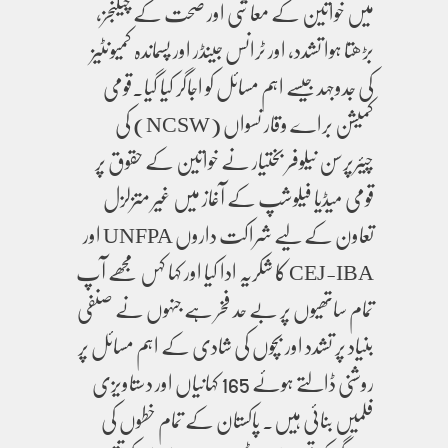
میں خواتین کے معاشی اور صحت کے چیلنجز،
بڑھتا ہوا تشدد، اور ٹرانس جینڈر اور پسماندہ کمیونٹیز
کی جدوجہد جیسے اہم مسائل کو اجاگر کیا گیا۔قومی
کمیشن براے وقار نسواں (NCSW) کی
چیئرپرسن نیلوفر بختیار نے خواتین کے حقوق پر
قومی میڈیا فیلوشپ کے آغاز میں غیر متزلزل
تعاون کے لیے شراکت داروں UNFPA اور
CEJ-IBA کا شکریہ ادا کیا اور کہا کہں مجھے آپ
تمام ساتھیوں پر بے حد فخر ہے جنہوں نے صنفی
بنیاد پر تشدد اور بچوں کی شادی کے اہم مسائل پر
روشنی ڈالتے ہوئے 165 کہانیاں اور دستاویزی
فلمیں بنائی ہیں۔ پاکستان کے تمام خطوں کی