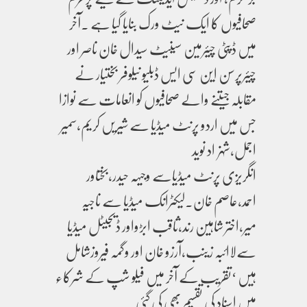
صحافیوں کا ایک نیٹ ورک بنایا گیا ہے ۔آخر
میں ڈپٹی چیئرمین سینیٹ سیدال خان ناصر اور
چیئرپرسن این سی ایس ڈبلیو نیلوفر بختیار نے
مقابلہ جیتنے والے صحافیوں کو انعامات سے نوازا
جس میں اردو پرنٹ میڈیا سے شیریں کریم،سمیر
اجمل،شہزاد نوید
انگریزی پرنٹ میڈیاسے وجیہہ حیدر،بختاور
احمد،عاصم خان۔لیکٹرانک میڈیا سے ناجیہ
میر،اختر شاہین رند،ثاقب ابڑواور ڈیجیٹل میڈیا
سےلاائبہ زینب،آرزو خان اور وگمہ فیروزشامل
ہیں ‘تقریب کے آخر میں فیلو شپ کے شرکاء
میں اسناد کی تقسیم بھی کی گئی۔