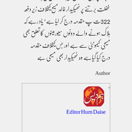
غفلت برتنے پر ٹھیکیدار خالد مسیح کیخلاف زیر دفعہ
322ت پ مقدمہ درج کر لیا ہے‘ یاد رہے کہ
ہلاک ہونے والے دونوں سیورمینوں کا تعلق بھی
مسیحی کیمونٹی سے ہے اور جس کیخلاف مقدمہ
درج کیا گیاہے وہ ٹھیکیدار بھی مسیحی ہے
Author
Editor Hum Daise