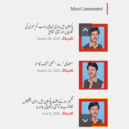
Most Commented
پاکستان میں جبری تبدیلی مذہب 'کم عمری کی
شادیاں اور زمینی حقائق
کالم/بلاگ
August 30, 2025
“عیسائی” سے “مسیحی” تک کا سفر
کالم/بلاگ
August 22, 2025
تقسیم ہند کے وقت پاکستان میں مذہبی اقلیتوں
کا تناسب( تاریخی و تجزیاتی جائزہ)
کالم/بلاگ
June 6, 2025