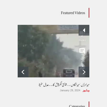
عالمی یومِ خواتین اور پاکستان کی غیر محفوظ اقلیتی
Featured Videos
بیٹیاں
کالم/بلاگ
March 7, 2026
پسند کی شادیوں کا بڑھتا ہوا رجحان اور راولپنڈی
کی یوسیز میں اندارج پر پابندی ایک نیا تنازعہ
کالم/بلاگ
October 14, 2025
میرا دیس ' میرا گاوں ۔۔شانتی نگرپیش کار۔۔عدیل حفیظ
ویڈیوز
January 29, 2024
Categories