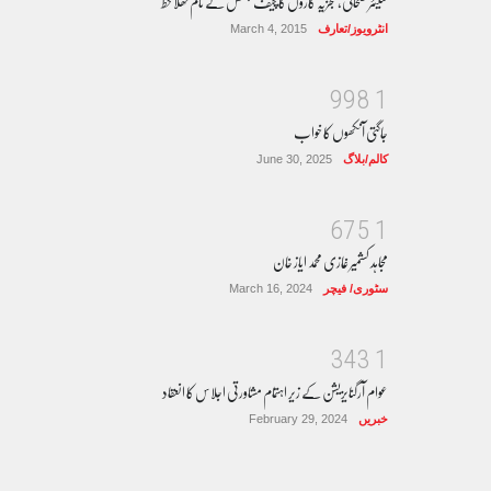
سینئر صحافی، تجزیہ کاروں کا چیف جسٹس کے نام کھلا خط
انٹرویوز/تعارف
March 4, 2015
9
9
8
1
جاگتی آنکھوں کا خواب
کالم/بلاگ
June 30, 2025
6
7
5
1
مجاہد کشمیر غازی محمد ایاز خان
سٹوری/ فیچر
March 16, 2024
3
4
3
1
عوام آرگنایزیشن کے زیر اہتمام مشاورتی اجلاس کا انعقاد
خبریں
February 29, 2024