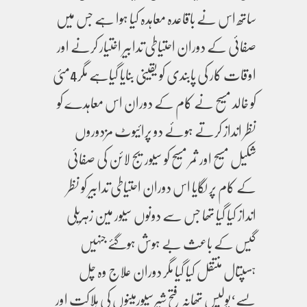
ساتھ اس نے باقاعدہ معاہدہ کیا ہوا ہے جس میں
صفائی کے دوران احتیاطی تدابیر اختیار کرنے اور
اوقات کار کی پابندی کو یقینی بنایا گیاہے مگر4مئی
کو خالد مسیح نے کام کے دوران اس معاہدے کو
نظر انداز کرتے ہوئے دو پرائیوٹ مزدوروں
شکیل مسیح اور ثمر مسیح کو سیوریج لائن کی صفائی
کے کام پر لگایا اس دوران احتیاطی تدابیر کو نظر
انداز کیا گیا تھا جس سے دونوں سیور مین زہریلی
گیس کے باعث بے ہوش ہوگئے جنہیں
ہسپتال منتقل کیا گیا مگر دوران علاج وہ چل
بسے‘پولیس تھانہ فتح شیرسیورمینوں کی ہلاکت اور