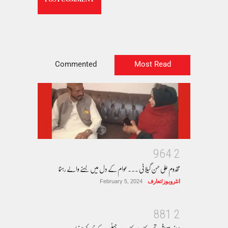
Commented
Most Read
9
6
4
2
مخدوم علی حسن گیلانی ۔۔۔عوام کے دل میں بسنے والے رہنما
انٹرویوز/تعارف
February 5, 2024
8
8
1
2