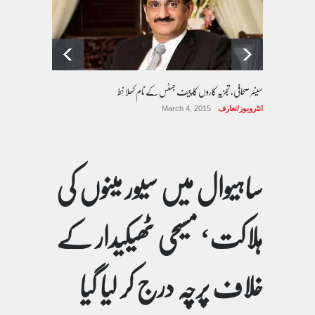
سینئر صحافی، تجزیہ کاروں کا چیف جسٹس کے نام کھلا خط
انٹرویوز/تعارف
March 4, 2015
ساہیوال میں سیور مینوں کی
ہلاکت‘ مسیحی ٹھیکیدار کے
خلاف پرچہ درج کر لیا گیا