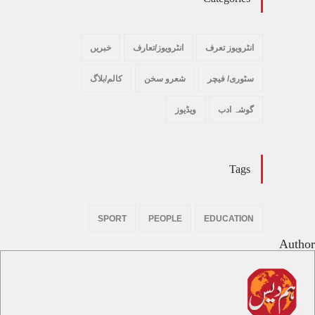
انٹرویوز تعرف
انٹرویوز/تعارف
خبریں
سٹوری/ فیچر
شعرو سخن
کالم/بلاگ
گوشہ ادب
ویڈیوز
Tags
SPORT
PEOPLE
EDUCATION
Author