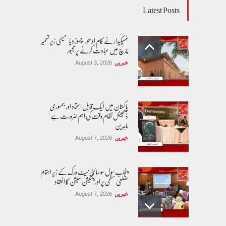
Latest Posts
ٹھیکیدار نے کام ادھورا چھوڑ دیا ' مسیحی زیر تعمیر
چرچ میں عبادت کرنے پر مجبور
خبریں
August 3, 2026
پاکستان مِیں ا یک قابل اعتماد اور جمہوری
ڈیجیٹل نظام وقت کی اہم ضرورت ہے'
ماہرین
خبریں
August 7, 2026
پنجاب سول سوسائٹی نیٹ ورک کے زیرِ اہتمام
ضلعی سطحی پر اورینٹیشن سیشن کا انعقاد
خبریں
August 7, 2026