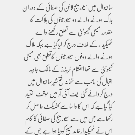
ساہیوال میں سیوریج لائن کی صفائی کے دورا ن
ہلاک ہونے والے دو سیورمینوں کی ہلاکت کا
مقدمہ مسیحی کیمونٹی سے تعلق رکھنے والے
ٹھیکیدار کے خلاف درج کر لیا گیا ہے جبکہ ہلاک
ہونے والے دونوں سیورمینوں کاتعلق بھی مسیحی
کیمونٹی سے تھا احتشام ٹریڈرز کے مالک جاوید
اقبال کی جانب سے تھانہ فتح شیر ساہیوال میں
درج کروائے گئی ایف آئی آر میں موقف اختیار
کیا گیاہے کہ اس کا واسا سے کنٹریکٹ حاصل کر
رکھا ہے جس میں سے سیوریج کی صفائی کا کام
اس نے ٹھیکیدار خالد مسیح کودیا ہوا ہے جس کے