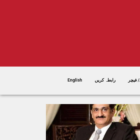
 فیچر
رابطہ کریں
English