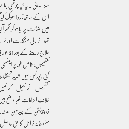
سزا سنائی۔ یہ بچہ چوتھی جم
میں ضمانت پر رہا ہو کر گھر آ
علاج ر
تنظیموں، خاص طور پر ایمنسٹی
کئی رپورٹس میں شدید تحفظات
تنظیموں نے نبیل کے کیس می
خلاف الزامات غیر واضح ہ
فاونڈیشن کے چیئرمین صفدر چوہ