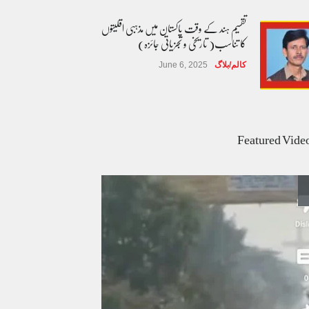
تقسیم ہند کے وقت پاکستان میں مذہبی اقلیتوں
کا تناسب( تاریخی و تجزیاتی جائزہ)
کالم/بلاگ
June 6, 2025
عالمی یومِ خواتین اور پاکستان کی غیر محفوظ اقلیتی
بیٹیاں
Featured Vide
کالم/بلاگ
March 7, 2026
پسند کی شادیوں کا بڑھتا ہوا رجحان اور راولپنڈی
کی یوسیز میں اندارج پر پابندی ایک نیا تنازعہ
کالم/بلاگ
October 14, 2025