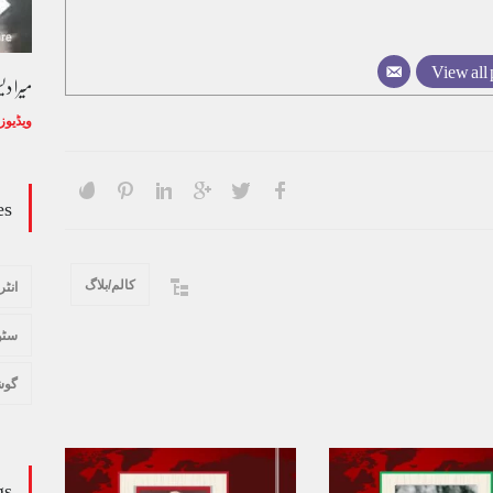
View all 
میرا د
ویڈیوز
es
کالم/بلاگ
انٹر
سٹو
گوش
gs