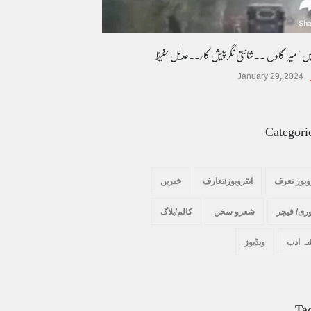
یس ' میرا گاوں ۔۔شانتی نگرپیش کار۔۔عدیل حفیظ
January 29, 2024
Categori
ویوز تعرف
انٹرویوز/تعارف
خبریں
ری/ فیچر
شعرو سخن
کالم/بلاگ
ہ ادب
ویڈیوز
Ta