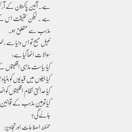
ہے ۔ لیکن حقیقت اس کے ب
مذہب سے متعلق ہو۔
نبیل مسیح تو اس دنیا سے رخ
سوالات اٹھا گیا ہے:
کیا ریاست مذہبی اقلیتوں ک
کیا جیلوں میں قیدیوں کو بنی
کیا عدالتی نظام اقلیتوں ک
کیا توہینِ مذہب کے قوانین
جائےگی؟
ممکنہ اصلاحات اورتجاویز: