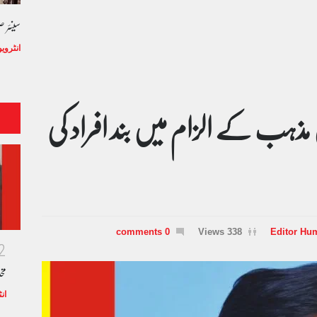
سینئر 
انٹروی
 مذہب کے الزام میں بند افراد کی
0 comments
338 Views
Editor Hu
2
مخ
ان