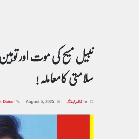
نبیل مسیح کی موت اور توہین
سلامتی کامعاملہ !
In
کالم/بلاگ
August 5, 2025
m Daise