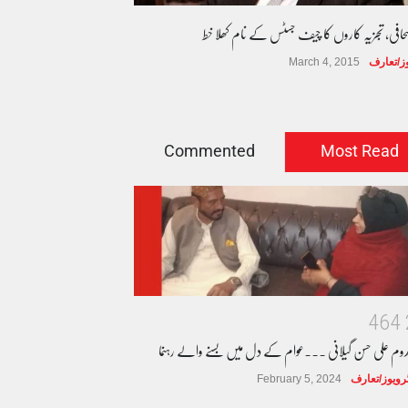
صحافی، تجزیہ کاروں کا چیف جسٹس کے نام کھلا خط
وز/تعارف
March 4, 2015
Commented
Most Read
4
6
4
دوم علی حسن گیلانی ۔۔۔عوام کے دل میں بسنے والے رہنما
ٹرویوز/تعارف
February 5, 2024