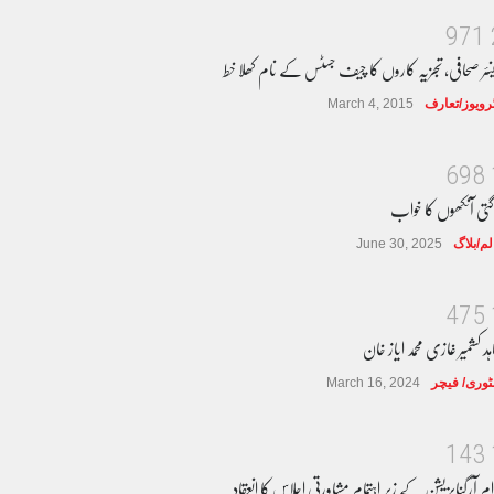
9
7
1
نئر صحافی، تجزیہ کاروں کا چیف جسٹس کے نام کھلا خط
ٹرویوز/تعارف
March 4, 2015
6
9
8
گتی آنکھوں کا خواب
لم/بلاگ
June 30, 2025
4
7
5
ہد کشمیر غازی محمد ایاز خان
وری/ فیچر
March 16, 2024
1
4
3
ام آرگنایزیشن کے زیر اہتمام مشاورتی اجلاس کا انعقاد