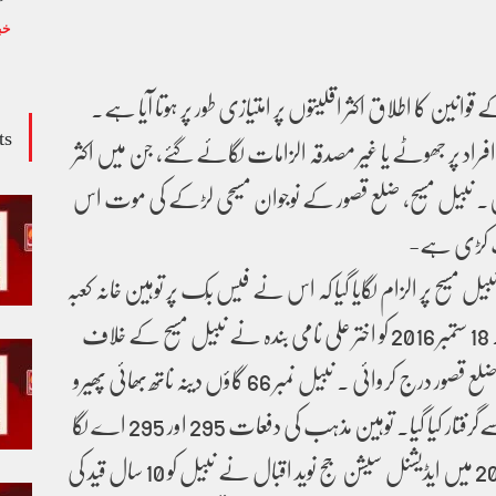
خب
وانین کا اطلاق اکثر اقلیتوں پر امتیازی طور پر ہوتا آیا ہے۔
ts
اد پر جھوٹے یا غیر مصدقہ الزامات لگائے گئے، جن میں اکثر
ں۔ نبیل مسیح، ضلع قصور کے نوجوان مسیحی لڑکے کی موت اس
ناک کڑی ہے-
 2016 میں 16 سالہ نبیل مسیح پر الزام لگایا گیا کہ اس نے فیس بُک پر توہین خانہ کعبہ
کی ایک تصویر شئیر کی ہے۔ 18 ستمبر 2016 کو اختر علی نامی بندہ نے نبیل مسیح کے خلاف
ایف آئی آر تھانہ پھول نگر، ضلع قصور درج کروائی ۔ نبیل نمبر 66 گاؤں دینہ ناتھ بھائی پھیرو
کا رہائشی ہے وہاں سے اسےگرفتار کیا گیا۔ توہین مذہب کی دفعات 295 اور 295 اے لگا
کر اسے جیل بھیج دیا گیا۔ 2018 میں ایڈیشنل سیشن جج نوید اقبال نے نبیل کو 10 سال قید کی