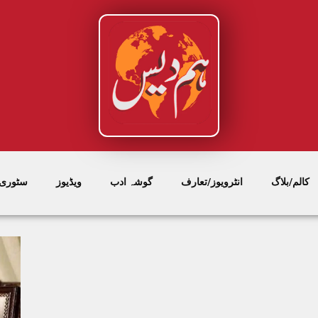
کالم/بلاگ
انٹرویوز/تعارف
گوشہ ادب
ویڈیوز
سٹوری/