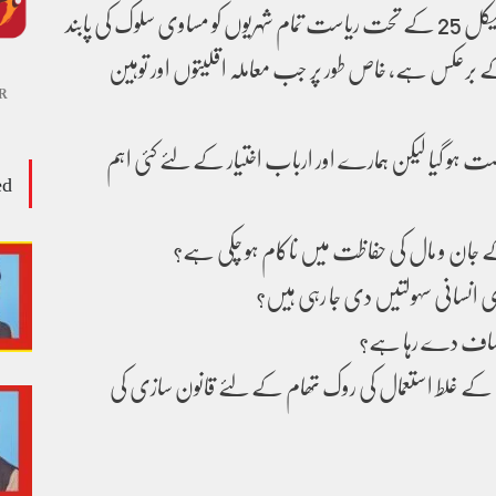
ہے۔ آئین پاکستان کے آرٹیکل 25 کے تحت ریاست تمام شہریوں کو مساوی سلوک کی پابند
رعکس ہے، خاص طور پر جب معاملہ اقلیتوں اور توہین
R
صت ہو گیا لیکن ہمارے اور ارباب اختیار کے لئے کئی اہم
ed
ے جان و مال کی حفاظت میں ناکام ہو چکی ہے؟
ادی انسانی سہولتیں دی جا رہی ہیں؟
و انصاف دے رہا ہے؟
 کے غلط استعمال کی روک تھام کے لئے قانون سازی کی