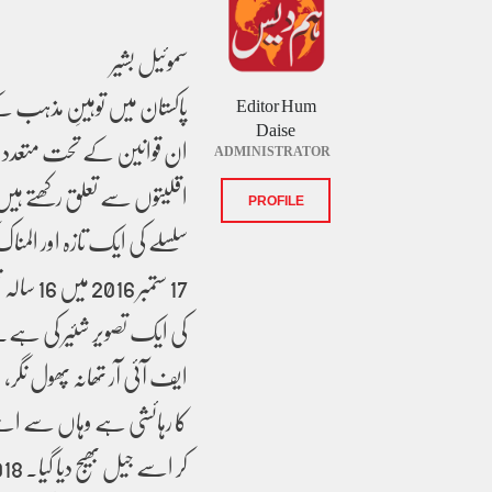
سموئیل بشیر
پاکستان میں توہینِ مذہب کے ق
Editor Hum
Daise
ان قوانین کے تحت متعدد افر
ADMINISTRATOR
اقلیتوں سے تعلق رکھتے ہی
PROFILE
سلسلے کی ایک تازہ اور الم
17 ستمبر