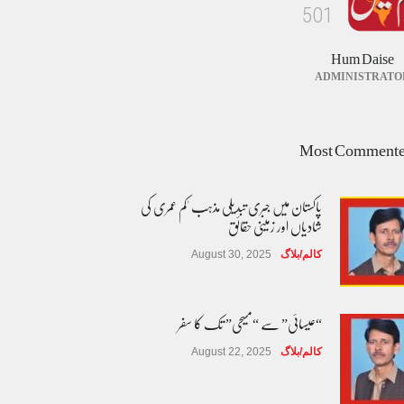
5
0
1
Hum Daise
ADMINISTRATO
Most Comment
پاکستان میں جبری تبدیلی مذہب 'کم عمری کی
شادیاں اور زمینی حقائق
کالم/بلاگ
August 30, 2025
“عیسائی” سے “مسیحی” تک کا سفر
کالم/بلاگ
August 22, 2025