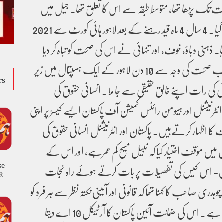
اعت تک پڑھا تھا، متوسط طبقہ سے اس کا تعلق تھا۔ جیل میں
اس کے ساتھ ناروا سلوک کیا گیا۔ 4 سال 4 ماہ قید رہنے کے بعد لاہور ہائی کورٹ سے 2021
گیا۔ ذہنی دباؤ، خوف، اور تنہائی نے اس کی صحت کو تباہ کر دیا
تھا۔خر مالی مشکلات اور خراب صحت کی وجہ سے 10 دن لاہور کے ایک ہسپتال میں زیر
rs
ہنے کے بعد 31 جولائی کی رات اپنے خالق حقیقی سے جا ملا۔ انسانی حقوق کی
 انٹرنیشنل اور ہیومن رائٹس کمیشن آف پاکستان ایسے کیسز پر اپنی
 کا اظہار کرتےہیں۔ پاکستان اور انٹرنیشنل انسانی حقوق کی
ں مؤقف اختیار کیا کہ نبیل مسیح کم عمرہے، اور اس کے
se
یں- اس کیس کی تفصیلات پر بات کرتے ہوئے راہ نجات
R
دری صاحب کا کہنا تھا کہ قانونی اور آئینی نکتہ نظر سے ہر فرد کو
منصفانہ ٹرائل کا حق حاصل ہے۔ اس کی ضمانت آئین پاکستان کا آرٹیکل 10 اے دیتا