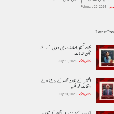
ریں
February 29, 2024
Latest Pos
نظام تعلیمی اصلاحات میں بہتری کے لئے
ناگزیر اقدامات
کالم/بلاگ
July 21, 2026
اقلیتوں کے خلاف تشدد کے بڑھتے ہوئے
واقعات 'لمحہ فکریہ
کالم/بلاگ
July 23, 2026
آٹھاسویں آئینی ترمیم اور اقلیتوں کی توقعات