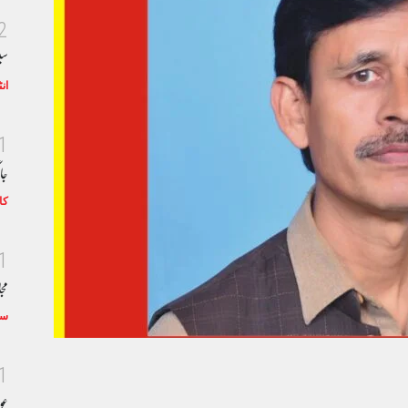
2
سی
ان
1
جا
کا
1
مجا
سٹ
1
عو