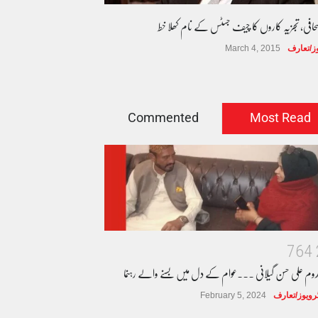
صحافی، تجزیہ کاروں کا چیف جسٹس کے نام کھلا خط
وز/تعارف
March 4, 2015
Commented
Most Read
7
6
4
دوم علی حسن گیلانی ۔۔۔عوام کے دل میں بسنے والے رہنما
ٹرویوز/تعارف
February 5, 2024