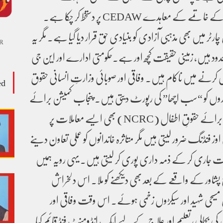
اور خواتین کے خلاف امتیاز کے خاتمے کے معاہدے CEDAW پر دستخط کر چکا ہے۔
ارٹر میں بھی مذہبی آزادی کو بنیادی حق قرار دیا گیا ہے۔ مگر یہ
R
د ہیں، زمینی حقیقت کچھ اور ہے۔حکومتی ادارے اور این جی
ری کرنے میں ناکام ہیں۔ وفاقی اور صوبائی وزارتِ انسانی حقوق
ed
ی اداروں کو “سب اچھا” کی رپورٹ دیتی ہیں۔ پنجاب کمیشن برائے
حقوقِ اطفال اور قومی کمیشن برائے حقوقِ اطفال (NCRC) بھی ایسے معاملات پر
فنڈنگ ضرور لیتی ہیں مگر متاثرہ خاندانوں کو عملی تعاون دینے
 جاری کر کے ذمہ داری پوری کر لیتی ہیں۔ یہی رویہ ہمیں
 پشاور کے واقعے کے بعد بھی دیکھنے کو ملا۔ اس دلخراش
مسیحی شہید اور سیکڑوں زخمی ہوئے۔ اس وقت وفاقی اور
کی بحالی، تعلیم اور علاج کے لیے ایک انڈومنٹ فنڈ قائم کیا۔