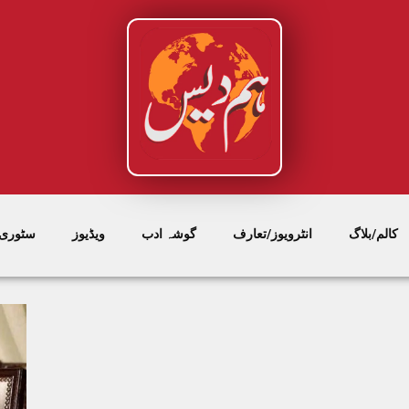
کالم/بلاگ
انٹرویوز/تعارف
گوشہ ادب
ویڈیوز
سٹوری/