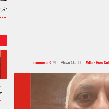
سینئر 
انٹروی
0 comments
361 Views
Editor Hum Dai
2
مخ
ان