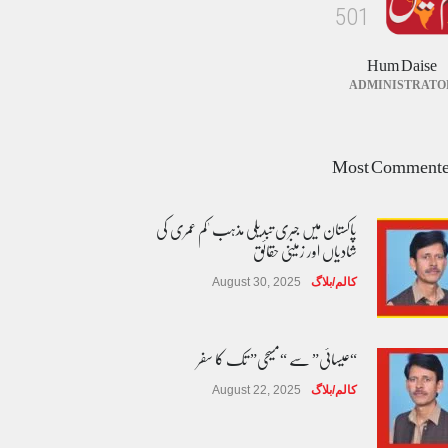
5
0
1
Hum Daise
ADMINISTRATO
Most Comment
پاکستان میں جبری تبدیلی مذہب 'کم عمری کی
شادیاں اور زمینی حقائق
کالم/بلاگ
August 30, 2025
“عیسائی” سے “مسیحی” تک کا سفر
کالم/بلاگ
August 22, 2025