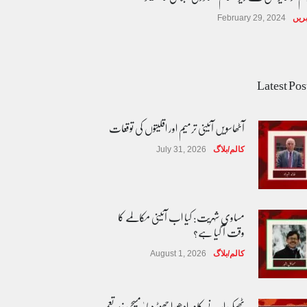
ریں
February 29, 2024
Latest Pos
آٹھاسویں آئینی ترمیم اور اقلیتوں کی توقعات
کالم/بلاگ
July 31, 2026
مساوی شہریت: کیا اب آئینی مکالمے کا
وقت آ گیا ہے؟
کالم/بلاگ
August 1, 2026
ٹھیکیدار نے کام ادھورا چھوڑ دیا ' مسیحی زیر تعمیر