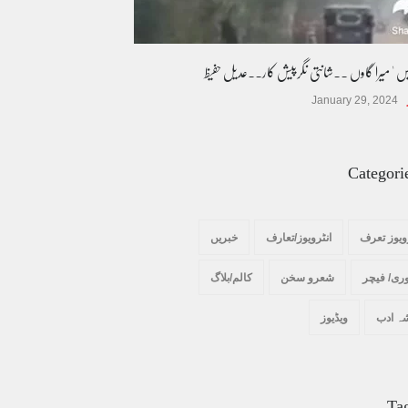
یس ' میرا گاوں ۔۔شانتی نگرپیش کار۔۔عدیل حفیظ
January 29, 2024
Categori
ویوز تعرف
انٹرویوز/تعارف
خبریں
ری/ فیچر
شعرو سخن
کالم/بلاگ
ہ ادب
ویڈیوز
Ta