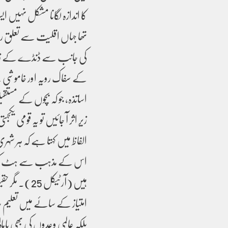
کا اندازہ لگانا مشکل نہیں ا
تھا جہاں اقلیت سے تعلق رک
کی جانب سے ڈنڈے کے زور پر ر
کے سفاک رویہ اور خاموشی 
اساتذہ، جو کہ بچوں کے مستق
زیرِ اثر آ جائیں تو یہ قومی
ہیں (آرٹیکل
امتیاز کے سائے میں تعلیم