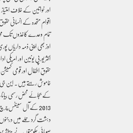
اقوام متحدہ کے انسانی حقوق چ
تمام وعدے کاغذوں تک محدو
اوز بھی اپنی ذمہ داریاں پو
اکثر یورپی یونین اور امریک
خاموش رہتے ہیں۔ این جی اوز 
کے بجائے محض رسمی بیانات
2013 کے آل سینٹس چرچ
دہشت گرد حملے میں درجنوں 
صوبائی حکومتوں نے متاثرین 