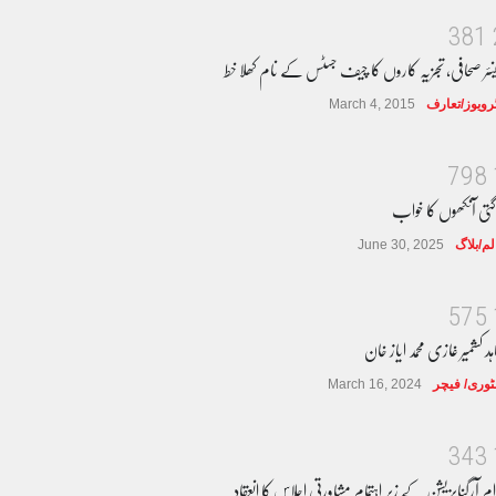
3
8
1
نئر صحافی، تجزیہ کاروں کا چیف جسٹس کے نام کھلا خط
ٹرویوز/تعارف
March 4, 2015
7
9
8
گتی آنکھوں کا خواب
لم/بلاگ
June 30, 2025
5
7
5
ہد کشمیر غازی محمد ایاز خان
وری/ فیچر
March 16, 2024
3
4
3
ام آرگنایزیشن کے زیر اہتمام مشاورتی اجلاس کا انعقاد