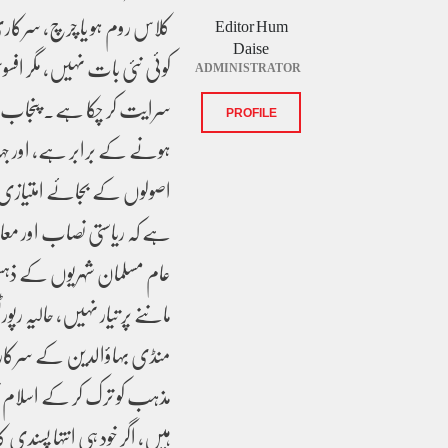
کلاس روم ہو یا چرچ، سرکاری
Editor Hum
Daise
کوئی نئی بات نہیں، مگر افس
ADMINISTRATOR
سرایت کر چکا ہے۔ پنجاب اور 
PROFILE
ہونے کے برابر ہے، اور جہ
اصولوں کے بجائے امتیازی سلوک
ہے کہ ریاستی نصاب اور مع
عام مسلمان شہریوں کے ذہنوں
ماننے پر تیار نہیں، حالیہ ر
منڈی بہاؤالدین کے سرکاری ا
مذہب کو ترک کر کے اسلام قبو
ہیں، اگر خود ہی انتہا پسندی 