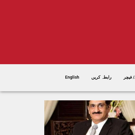
 فیچر
رابطہ کریں
English