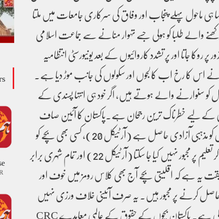
یسا ہی ماحول پہلے پنجاب اور وفاق کی سرکاری جامعات میں ملتا
ھنے والے طلبا کو ہولی جسے تہوار منانے سے جماعت اسلامی
وکا جاتا اور پر تشدد کاروائیوں کے بعد یونیورسٹی انتظامیہ
نے اس کا رخ اب کالجوں اور سکولوں کی جانب موڑ دیا ہے۔
rs
بل کو سنوارنے والے ہوتے ہیں، اگر خود ہی انتہا پسندی کے
 یکجہتی کے لیے خطرناک ترین رجحان ہے۔پاکستان کا آئین صاف
الفاظ میں کہتا ہے کہ ہر شہری کو مذہبی آزادی حاصل ہے (آرٹیکل 20)، کسی بھی بچے کو
اس کے مذہب سے ہٹ کر تعلیم پر مجبور نہیں کیا جا سکتا (آرٹیکل 22) اور تمام شہری برابر
se
 25)۔ مگر حقیقت یہ ہے کہ اقلیتی بچے آج بھی کلاس رومز میں خوف اور
R
 حاصل کرنے پر مجبور ہیں۔ یہ صرف آئینی خلاف ورزی نہیں
بلکہ عالمی وعدوں کی بھی پامالی ہے۔ پاکستان بچوں کے حقوق کے عالمی معاہدے CRC