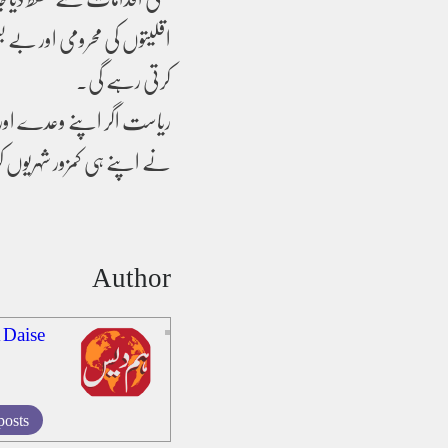
اقلیتوں کی محرومی اور بے ب
کرتی رہے گی۔
ریاست اگر اپنے وعدے اور ذ
نے اپنے ہی کمزور شہریوں 
Author
 Daise
posts