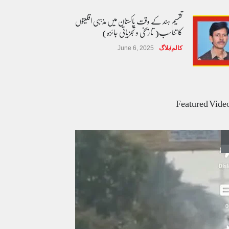
تقسیم ہند کے وقت پاکستان میں مذہبی اقلیتوں
کا تناسب( تاریخی و تجزیاتی جائزہ)
کالم/بلاگ
June 6, 2025
عالمی یومِ خواتین اور پاکستان کی غیر محفوظ اقلیتی
بیٹیاں
Featured Vide
کالم/بلاگ
March 7, 2026
پسند کی شادیوں کا بڑھتا ہوا رجحان اور راولپنڈی
کی یوسیز میں اندارج پر پابندی ایک نیا تنازعہ
کالم/بلاگ
October 14, 2025