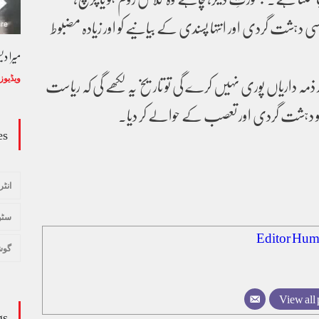
سی دہشت گردی اور انتہا پسندی کے بیانیے کو اور زیادہ مضبوط
میرا د
مہ داریاں پوری نہیں کرے گی تو تاریخ یہ لکھے گی کہ ریاست
ویڈیوز
کو دہشت گردی اور تعصب کے حوالے کر دیا۔
es
انٹر
سٹو
Editor Hum
گوش
View all 
gs