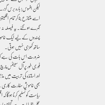
لیکن افسوس! بارہ برس گزرنے 
اسے متنازع بنا کر تمام اقلی
گہرے ہو گئے۔ یہ فیصلہ نہ 
پسندوں کے لیے ایک خاموش
ساتھ کھڑی نہیں ہوتی۔
ضرورت اس بات کی ہے کہ ان 
فوری طور پر آل سینٹس چرچ ک
اور اساتذہ کی تربیت میں مذہ
بھی خاموش سفارت کاری کے بج
ریاست کو تسلیم کرنا ہوگا کہ 
عملی اقدامات سے تحفظ دیا ج