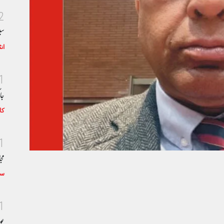
2
سی
ان
1
جا
کا
1
مجا
سٹ
1
عو