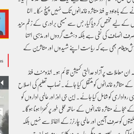
کے باوجود یہ فنڈ متاثرہ خاندانوں تک نہیں پہنچ سکا۔ الٹا
توں کے لیے مختص کر دیا گیا، جس سے مسیحی برادری کے زخم مزید
صرف انصاف کی نفی ہے بلکہ دہشت گردوں اور مذہبی انتہا
 پیغام بھی ہے کہ ریاست اپنے شہیدوں اور متاثرین کے
os
معاملات پر آزاد عدالتی کمیشن قائم ہو۔ انڈومنٹ فنڈ
ے متاثرہ خاندانوں کو منتقل کیا جائے۔ نصابِ تعلیم کی اصلاح
وڈیو کالم - کالم کار لائبہ زینب
بی رواداری کو شامل کیا جائے۔ این جی اوز اور عالمی اداروں کو
ویڈیوز
January 24, 2024
ائے متاثرہ خاندانوں کے ساتھ عملی طور پر کھڑا ہونا ہوگا۔
اقلیتوں کو صرف آئین اور عالمی چارٹرز کے الفاظ سے نہیں بلکہ
ا سکتا ہے۔ بصورتِ دیگر، چاہے وہ کلاس روم ہو یا چرچ،