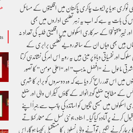
 نوکری ہو یا پرائیوٹ چاکری پاکستان میں اقلیتوں کے مسائل
خب
وس کی بات یہ ہے کہ اب یہ زہر تعلیمی اداروں میں بھی
خیبر پختونخوا کے سرکاری اسکولوں میں اقلیتی طلبہ کی تعداد نہ
ts
اں ہیں بھی وہاں ان کے ساتھ رویے تعلیمی برابری کے
 اور نفسیاتی دباؤ پر مبنی ہیں یہ رویہ اس امر کی نشاندہی کرتا
اشرتی ماحول نے “افضل مذہب” اور “اعلیٰ مومن” کا تصور
 میں اس قدر راسخ کر دیا ہے کہ وہ دوسروں کو برابر کا شہری
پورٹس کے مطابق ضلع گوجرانوالہ کے گاؤں کیکراں والی اور ضلع
سکولوں میں مسیحی بچیوں کو اساتذہ کی جانب سے جبراً اپنے
ل کرنے پر آمادہ کیا گیا۔ استاد، جو نئی نسل کے معمار کہلاتے
کا پرچار کرنے لگیں تو آنے والی نسلوں کا مستقبل کیسا ہوگا، اس