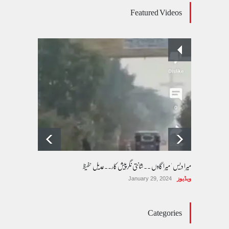
عالمی یومِ خواتین اور پاکستان کی غیر محفوظ اقلیتی
Featured Videos
بیٹیاں
کالم/بلاگ
March 7, 2026
پسند کی شادیوں کا بڑھتا ہوا رجحان اور راولپنڈی
کی یوسیز میں اندارج پر پابندی ایک نیا تنازعہ
کالم/بلاگ
October 14, 2025
میرا دیس ' میرا گاوں ۔۔شانتی نگرپیش کار۔۔عدیل حفیظ
ویڈیوز
January 29, 2024
Categories