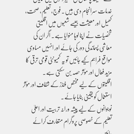
خدمات سرانجام دی ہیں۔ فوج، تعلیم، صحت،
کھیل اور معیشت جیسے شعبوں میں اقلیتی
شخصیات نے اپنا لوہا منوایا ہے۔ اگر ان کی
معاشی پسماندگی دور کی جائے اور انہیں مساوی
مواقع فراہم کیے جائیں تو یہ کمیونٹی قومی ترقی کا
مزید فعال اور مؤثر حصہ بن سکتی ہے۔
اقلیتوں کے لیے مختص فنڈز کے شفاف اور مؤثر
استعمال کو یقینی بنایا جائے۔
نوجوانوں کے لیے پیشہ ورانہ تربیت اور اعلیٰ
تعلیم کے خصوصی پروگرام متعارف کرائے
جائیں۔