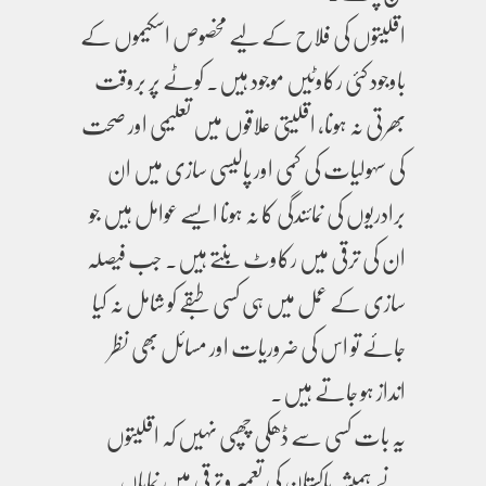
اقلیتوں کی فلاح کے لیے مخصوص اسکیموں کے
باوجود کئی رکاوٹیں موجود ہیں۔ کوٹے پر بروقت
بھرتی نہ ہونا، اقلیتی علاقوں میں تعلیمی اور صحت
کی سہولیات کی کمی اور پالیسی سازی میں ان
برادریوں کی نمائندگی کا نہ ہونا ایسے عوامل ہیں جو
ان کی ترقی میں رکاوٹ بنتے ہیں۔ جب فیصلہ
سازی کے عمل میں ہی کسی طبقے کو شامل نہ کیا
جائے تو اس کی ضروریات اور مسائل بھی نظر
انداز ہو جاتے ہیں۔
یہ بات کسی سے ڈھکی چھپی نہیں کہ اقلیتوں
نے ہمیشہ پاکستان کی تعمیر و ترقی میں نمایاں