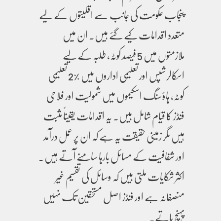
پنجاب حکومت کی جانب سے اقلیتوں کے لیے
متعدد اقدامات کیے گئے ہیں۔ ان میں
ملازمتوں میں 5 فیصد کوٹہ، طلبہ کے لیے
اسکالرشپس اور تعلیمی اداروں میں %2 تعلیمی
کوٹہ، ہاؤسنگ اسکیموں میں شمولیت اور فلاحی
فنڈز کا قیام شامل ہیں۔ یہ اقدامات یقیناً مثبت
ہیں مگر زمینی حقیقت یہ ہے کہ ان پر عمل درآمد
اور شفافیت کے مسائل بارہا سامنے آتے ہیں۔
اکثر شکایات ملتی ہیں کہ وسائل کی تقسیم غیر
منصفانہ ہے اور فنڈز اصل مستحقین تک نہیں
پہنچ پاتے۔