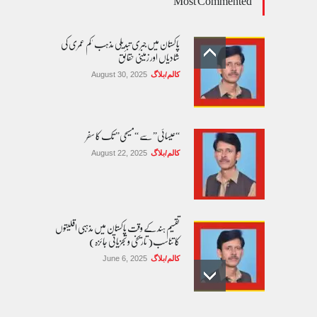
Most Commented
پاکستان میں جبری تبدیلی مذہب 'کم عمری کی
شادیاں اور زمینی حقائق
کالم/بلاگ
August 30, 2025
“عیسائی” سے “مسیحی” تک کا سفر
کالم/بلاگ
August 22, 2025
تقسیم ہند کے وقت پاکستان میں مذہبی اقلیتوں
کا تناسب( تاریخی و تجزیاتی جائزہ)
کالم/بلاگ
June 6, 2025