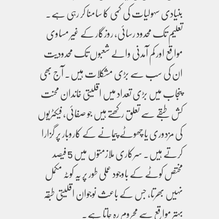
بنیادی سہولیات کی کمی کا سامنا کر رہی ہے۔
تعلیم تک محدود رسائی، روزگار کے غیر مساوی
مواقع اور کم آمدنی والے شعبوں تک محدودیت
ان کی سب سے بڑی مشکلات ہیں۔ آج بھی
پنجاب میں بڑی تعداد میں اقلیتی خاندان محنت
کش طبقے سے تعلق رکھتے ہیں جو صفائی، فیکٹریوں
کی مزدوری یا چھوٹے پیمانے کے کاروبار پر گزارا
کرتے ہیں۔ سرکاری ملازمتوں میں 5 فیصد
مختص کوٹے کے باوجود عملی طور پر یہ کوٹہ مکمل
نہیں بھرتا، جس کے باعث نوجوان اقلیتی طبقہ
بہتر مواقع سے محروم رہ جاتا ہے۔