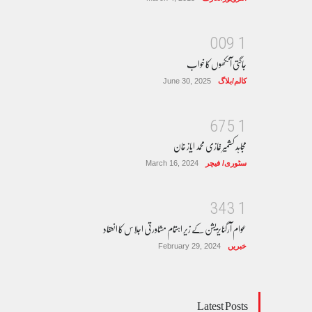
0
0
9
1
جاگتی آنکھوں کا خواب
کالم/بلاگ
June 30, 2025
6
7
5
1
مجاہد کشمیر غازی محمد ایاز خان
سٹوری/ فیچر
March 16, 2024
3
4
3
1
عوام آرگنایزیشن کے زیر اہتمام مشاورتی اجلاس کا انعقاد
خبریں
February 29, 2024
Latest Posts