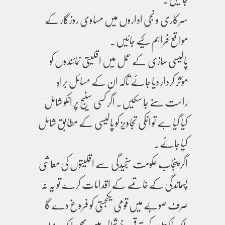
سرکاری و نجی اداروں میں مساوی روزگار کے
مواقع فراہم کیے جائیں۔
پالیسی سازی کے عمل میں اقلیتی نمائندوں کو
مؤثر کردار دیا جائے تاکہ ان کے مسائل براہِ
راست سنے جا سکیں۔ اگر کسی سٹیج پر انکو شامل
کیا گیا ہے تو انکی تجاویز کو پالیسی کے مطابق شامل
کیا جائے۔
اگر پنجاب حکومت سنجیدگی سے اقلیتوں کی معاشی
پسماندگی کے خاتمے کے اقدامات کرے تو یہ نہ
صرف صوبے میں قومی یکجہتی کو فروغ دے گا