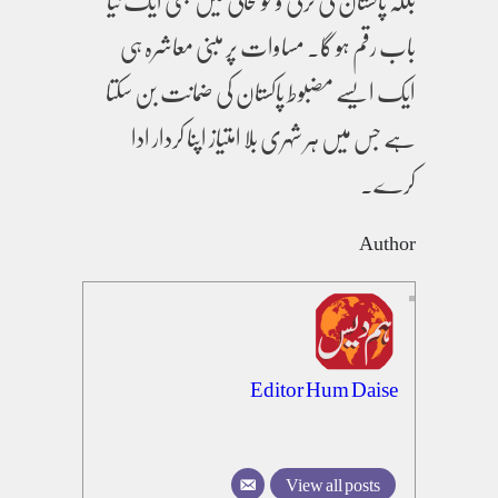
بلکہ پاکستان کی ترقی و خوشحالی میں بھی ایک نیا
باب رقم ہو گا۔ مساوات پر مبنی معاشرہ ہی
ایک ایسے مضبوط پاکستان کی ضمانت بن سکتا
ہے جس میں ہر شہری بلا امتیاز اپنا کردار ادا
کرے۔
Author
Editor Hum Daise
View all posts