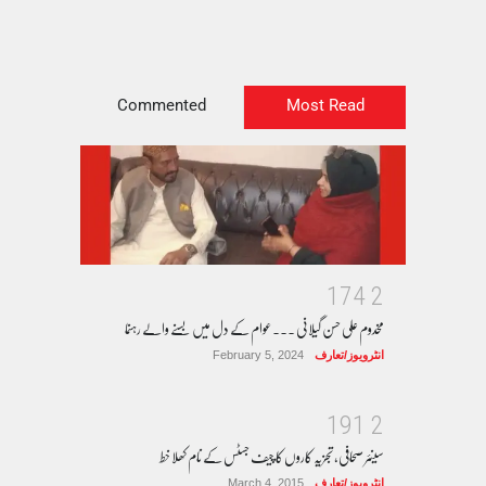
Commented
Most Read
1
7
4
2
مخدوم علی حسن گیلانی ۔۔۔عوام کے دل میں بسنے والے رہنما
انٹرویوز/تعارف
February 5, 2024
1
9
1
2
سینئر صحافی، تجزیہ کاروں کا چیف جسٹس کے نام کھلا خط
انٹرویوز/تعارف
March 4, 2015