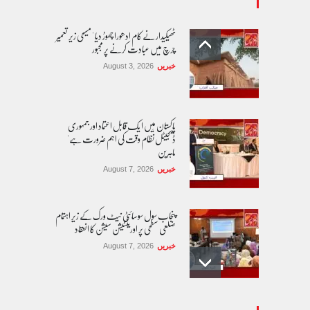
ٹھیکیدار نے کام ادھورا چھوڑ دیا ' مسیحی زیر تعمیر
چرچ میں عبادت کرنے پر مجبور
خبریں
August 3, 2026
پاکستان مِیں ا یک قابل اعتماد اور جمہوری
ڈیجیٹل نظام وقت کی اہم ضرورت ہے'
ماہرین
خبریں
August 7, 2026
پنجاب سول سوسائٹی نیٹ ورک کے زیرِ اہتمام
ضلعی سطحی پر اورینٹیشن سیشن کا انعقاد
خبریں
August 7, 2026
طوفان نوح کی بازگشت....