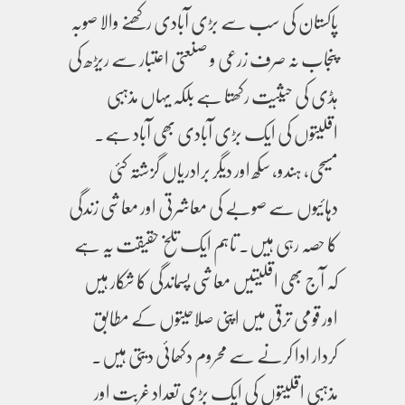
پاکستان کی سب سے بڑی آبادی رکھنے والا صوبہ
پنجاب نہ صرف زرعی و صنعتی اعتبار سے ریڑھ کی
ہڈی کی حیثیت رکھتا ہے بلکہ یہاں مذہبی
اقلیتوں کی ایک بڑی آبادی بھی آباد ہے۔
مسیحی، ہندو، سکھ اور دیگر برادریاں گزشتہ کئی
دہائیوں سے صوبے کی معاشرتی اور معاشی زندگی
کا حصہ رہی ہیں۔ تاہم ایک تلخ حقیقت یہ ہے
کہ آج بھی اقلیتیں معاشی پسماندگی کا شکار ہیں
اور قومی ترقی میں اپنی صلاحیتوں کے مطابق
کردار ادا کرنے سے محروم دکھائی دیتی ہیں۔
مذہبی اقلیتوں کی ایک بڑی تعداد غربت اور