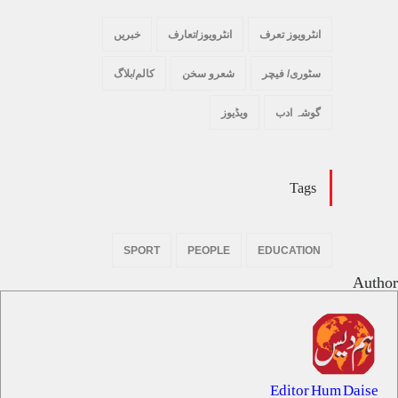
انٹرویوز تعرف
انٹرویوز/تعارف
خبریں
سٹوری/ فیچر
شعرو سخن
کالم/بلاگ
گوشہ ادب
ویڈیوز
Tags
SPORT
PEOPLE
EDUCATION
Author
Editor Hum Daise