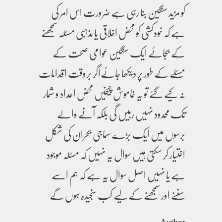
کو مزید سنگین بنا رہی ہے ضرورت اس امر کی
ہے کہ خودکشی کو محض اخلاقی یا مذہبی مسئلہ سمجھنے
کے بجائے ایک سنگین عوامی صحت کے
مسئلے کے طور پر دیکھا جائےاگر بروقت اقدامات
نہ کیے گئے تو یہ خاموش چیخیں محض اعداد و شمار
تک محدود نہیں رہیں گی بلکہ آنے والے
برسوں میں ایک بڑے سماجی بحران کی شکل
اختیار کر سکتی ہیں سوال یہ نہیں کہ مسئلہ موجود
ہے یا نہیں اصل سوال یہ ہے کہ ہم اسے
سننے اور سمجھنے کے لیے کب سنجیدہ ہوں گے
Author