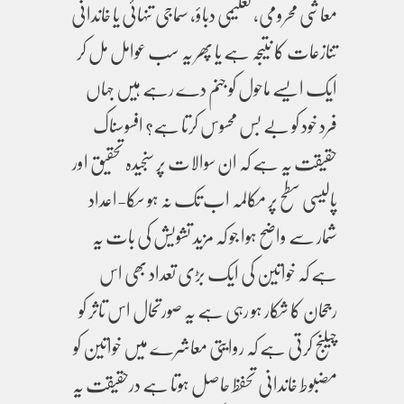
معاشی محرومی، تعلیمی دباؤ، سماجی تنہائی یا خاندانی
تنازعات کا نتیجہ ہے یا پھر یہ سب عوامل مل کر
ایک ایسے ماحول کو جنم دے رہے ہیں جہاں
فرد خود کو بے بس محسوس کرتا ہے؟ افسوسناک
حقیقت یہ ہے کہ ان سوالات پر سنجیدہ تحقیق اور
پالیسی سطح پر مکالمہ اب تک نہ ہو سکا-اعداد
شمار سے واضح ہوا جو کہ مزید تشویش کی بات یہ
ہے کہ خواتین کی ایک بڑی تعداد بھی اس
رجحان کا شکار ہو رہی ہے یہ صورتحال اس تاثر کو
چیلنج کرتی ہے کہ روایتی معاشرے میں خواتین کو
مضبوط خاندانی تحفظ حاصل ہوتا ہے درحقیقت یہ