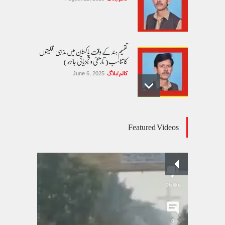
تقسیم ہند کے وقت پاکستان میں مذہبی اقلیتوں
کا تناسب( تاریخی و تجزیاتی جائزہ)
کالم/بلاگ
June 6, 2025
عالمی یومِ خواتین اور پاکستان کی غیر محفوظ اقلیتی
Featured Videos
بیٹیاں
کالم/بلاگ
March 7, 2026
پسند کی شادیوں کا بڑھتا ہوا رجحان اور راولپنڈی
کی یوسیز میں اندارج پر پابندی ایک نیا تنازعہ
کالم/بلاگ
October 14, 2025