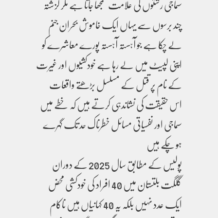
سماجی رشتوں کی علامت سمجھا جاتا ہے مگر گزشتہ
چند برسوں سے یہاں ایک خاموش بحران جنم
لے چکا ہے جو آہستہ آہستہ پورے معاشرے کو
اپنی لپیٹ میں لے رہا ہے خودکشیوں اور غیرت
کے نام پر قتل کے مسلسل بڑھتے واقعات
اس حقیقت کی نشاندہی کرتے ہیں کہ خطے میں
سماجی اور نفسیاتی مسائل خطرناک حد تک گہرے
ہو چکے ہیں
پولیس کے مطابق سال 2025 کے دوران
گلگت بلتستان میں 40 افراد کی خودکشی محض
ایک عدد نہیں بلکہ یہ 40 کہانیاں ہیں ناکام