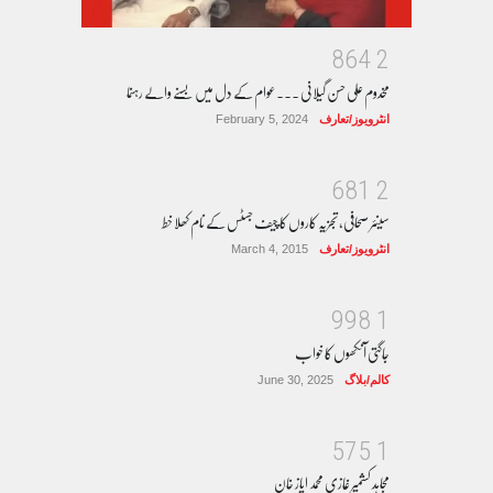
8
6
4
2
مخدوم علی حسن گیلانی ۔۔۔عوام کے دل میں بسنے والے رہنما
انٹرویوز/تعارف
February 5, 2024
6
8
1
2
سینئر صحافی، تجزیہ کاروں کا چیف جسٹس کے نام کھلا خط
انٹرویوز/تعارف
March 4, 2015
9
9
8
1
جاگتی آنکھوں کا خواب
کالم/بلاگ
June 30, 2025
5
7
5
1
مجاہد کشمیر غازی محمد ایاز خان