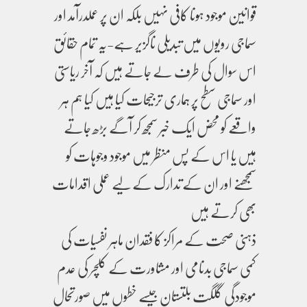
قوانین موجود ہونا کافی نہیں بلکہ ان پر عملدرآمد اور
سماجی رویوں میں تبدیلی ناگزیر ہے-یہ تمام حقائق
اس سوال کی طرف لے جاتے ہیں کہ آخر ریاستی
اور سماجی سطح پر ہماری ترجیحات کیا ہیں کیا ہم ہر
واقعے کو محض ایک خبر سمجھ کر آگے بڑھ جاتے
ہیں یا اس کے پس منظر میں موجود وجوہات کو
سمجھنے اور ان کے تدارک کے لیے عملی اقدامات
بھی کرتے ہیں
ذہنی صحت کے مراکز کا فقدان ماہر نفسیات کی
کمی سماجی بدنامی اور مشاورت کے کلچر کی عدم
موجودگی گلگت بلتستان جیسے خطوں میں صورتحال