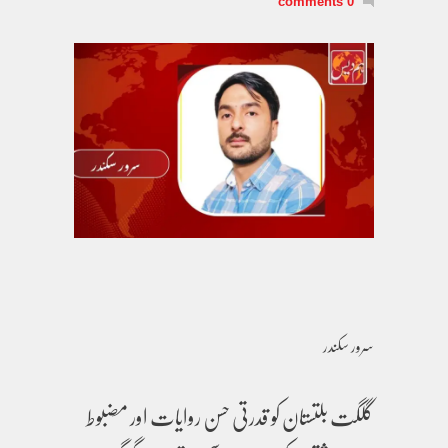
0 comments
سرور سکندر
گلگت بلتستان کو قدرتی حسن روایات اور مضبوط