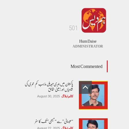
5
0
1
Hum Daise
ADMINISTRATOR
Most Commented
پاکستان میں جبری تبدیلی مذہب 'کم عمری کی
شادیاں اور زمینی حقائق
کالم/بلاگ
August 30, 2025
“عیسائی” سے “مسیحی” تک کا سفر
کالم/بلاگ
August 22, 2025