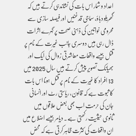
اعداد و شمار اس بات کی نشاندہی کرتے ہیں کہ
گھریلو دباؤ، سماجی قدغنیں اور فیصلہ سازی سے
محرومی خواتین کی ذہنی صحت پر گہرے اثرات
ڈال رہی ہیں دوسری جانب غیرت کے نام پر
قتل جیسے واقعات معاشرتی زوال کی ایک اور
بھیانک تصویر پیش کرتے ہیں سال 2025 میں
13 افراد کا غیرت کے نام پر قتل ہونا اس بات
کا ثبوت ہے کہ قانون، ریاستی رٹ اور انسانی
جان کی حرمت اب بھی بعض علاقوں میں
ثانوی حیثیت رکھتی ہے۔ دیامر جیسے اضلاع میں
ان واقعات کی کثرت ظاہر کرتی ہے کہ محض