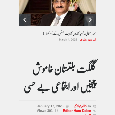
سینئر صحافی، تجزیہ کاروں کا چیف جسٹس کے نام کھلا خط
انٹرویوز/تعارف
March 4, 2015
گلگت بلتستان خاموش
چیخیں اور اجتماعی بے حسی
In
کالم/بلاگ
January 13, 2026
301 Views
Editor Hum Daise