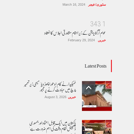
سٹوری/ فیچر
March 16, 2024
3
4
3
1
عوام آرگنایزیشن کے زیر اہتمام مشاورتی اجلاس کا انعقاد
خبریں
February 29, 2024
Latest Posts
ٹھیکیدار نے کام ادھورا چھوڑ دیا ' مسیحی زیر تعمیر
چرچ میں عبادت کرنے پر مجبور
خبریں
August 3, 2026
پاکستان مِیں ا یک قابل اعتماد اور جمہوری
ڈیجیٹل نظام وقت کی اہم ضرورت ہے'
ماہرین