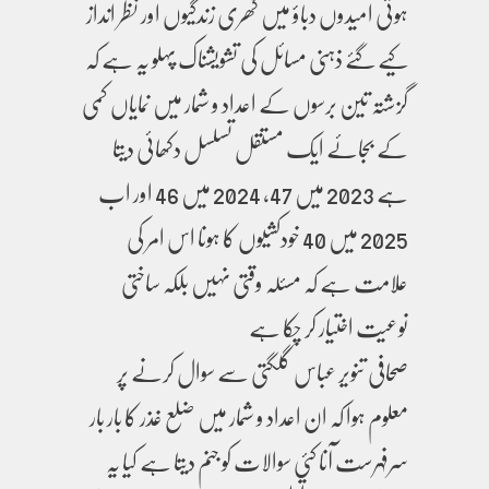
ہوتی امیدوں دباؤ میں گھری زندگیوں اور نظر انداز
کیے گئے ذہنی مسائل کی تشویشناک پہلو یہ ہے کہ
گزشتہ تین برسوں کے اعداد و شمار میں نمایاں کمی
کے بجائے ایک مستقل تسلسل دکھائی دیتا
ہے 2023 میں 47، 2024 میں 46 اور اب
2025 میں 40 خودکشیوں کا ہونا اس امر کی
علامت ہے کہ مسئلہ وقتی نہیں بلکہ ساختی
نوعیت اختیار کر چکا ہے
صحافی تنویر عباس گلگتی سے سوال کرنے پر
معلوم ہوا کہ ان اعداد و شمار میں ضلع غذر کا بار بار
سرفہرست آنا کئی سوالات کو جنم دیتا ہے کیا یہ