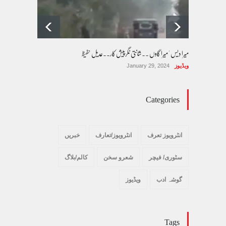
میرا دیس ' میرا گاوں ۔۔شانتی نگرپیش کار۔۔عدیل حفیظ
ویڈیوز
January 29, 2024
Categories
انٹرویوز تعرف
انٹرویوز/تعارف
خبریں
سٹوری/ فیچر
شعرو سخن
کالم/بلاگ
گوشہ ادب
ویڈیوز
Tags