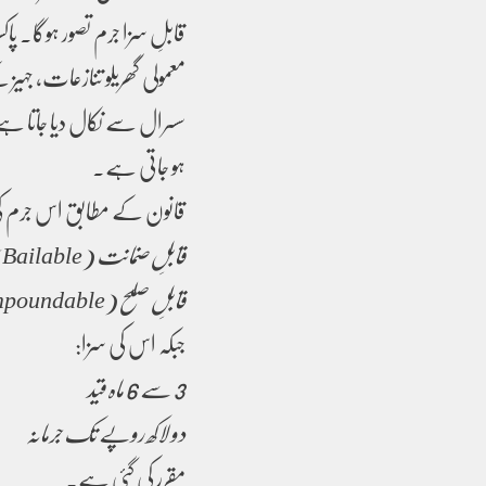
قابلِ سزا جرم تصور ہوگا۔ پ
معمولی گھریلو تنازعات، جہی
سسرال سے نکال دیا جاتا ہے،
ہو جاتی ہے۔
قانون کے مطابق اس جرم ک
قابلِ ضمانت (Bailable)
قابلِ صلح (Compoundable)
جبکہ اس کی سزا:
3 سے 6 ماہ قید
دو لاکھ روپے تک جرمانہ
مقرر کی گئی ہے۔