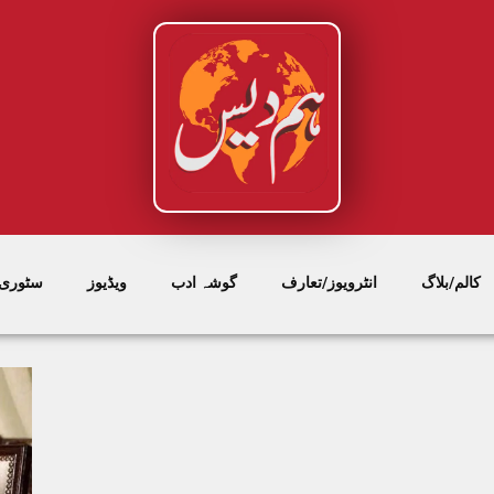
کالم/بلاگ
انٹرویوز/تعارف
گوشہ ادب
ویڈیوز
سٹوری/