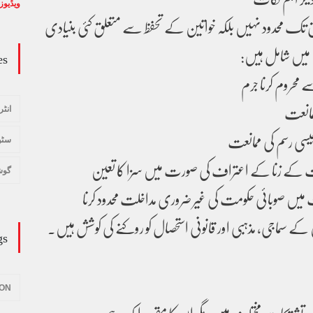
ویڈیوز
تک محدود نہیں بلکہ خواتین کے تحفظ سے متعلق کئی بنیادی
ن میں شامل ہیں:
es
 محروم کرنا جرم
مانعت
انٹر
ی رسم کی ممانعت
سٹو
 کے زنا کے اعتراف کی صورت میں سزا کا تعین
گوش
ں صوبائی حکومت کی غیر ضروری مداخلت محدود کرنا
ن کے سماجی، مذہبی اور قانونی استحصال کو روکنے کی کوشش ہیں۔
gs
ION