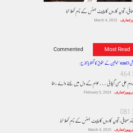
صحافی، تجزیہ کاروں کا چیف جسٹس کے نام کھلا خط
وز/تعارف
March 4, 2015
Commented
Most Read
4
6
4
دوم علی حسن گیلانی ۔۔۔عوام کے دل میں بسنے والے رہنما
ٹرویوز/تعارف
February 5, 2024
0
8
1
نئر صحافی، تجزیہ کاروں کا چیف جسٹس کے نام کھلا خط
ٹرویوز/تعارف
March 4, 2015