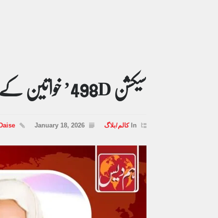
سیکشن 498D’ خواتین کے حقوق کا تحفظ یا تنازع!
In
کالم/بلاگ
January 18, 2026
Daise