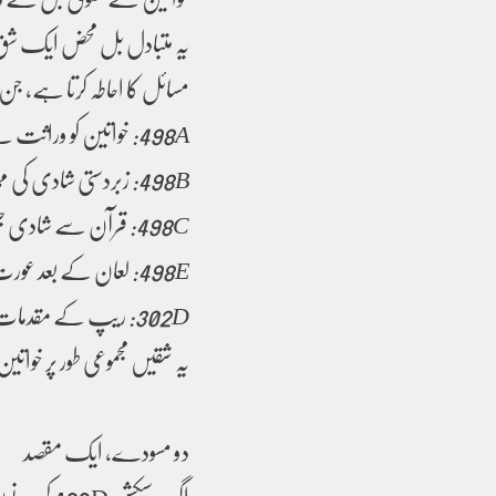
یہ متبادل بل محض ایک شق 
مسائل کا احاطہ کرتا ہے، ج
498A:
خواتین کو وراثت سے
498B:
زبردستی شادی کی م
498C:
قرآن سے شادی جیس
498E:
لعان کے بعد عورت
302D:
ریپ کے مقدمات می
یہ شقیں مجموعی طور پر خواتی
دو مسودے، ایک مقصد