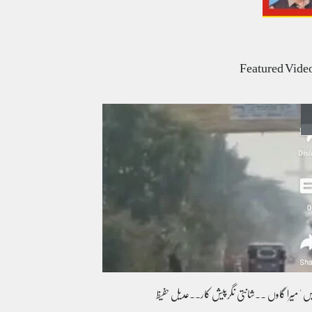
عالمی یومِ خواتین اور پاکستان کی غیر محفوظ اقلیتی
بیٹیاں
Featured Vide
کالم/بلاگ
March 7, 2026
پسند کی شادیوں کا بڑھتا ہوا رجحان اور راولپنڈی
کی یوسیز میں اندارج پر پابندی ایک نیا تنازعہ
کالم/بلاگ
October 14, 2025
یس ' میرا گاوں ۔۔شانتی نگرپیش کار۔۔عدیل حفیظ