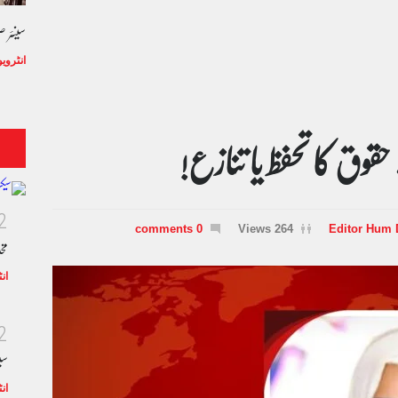
سینئر 
انٹروی
2
0 comments
264 Views
Editor Hum 
مخ
ان
2
سی
ان