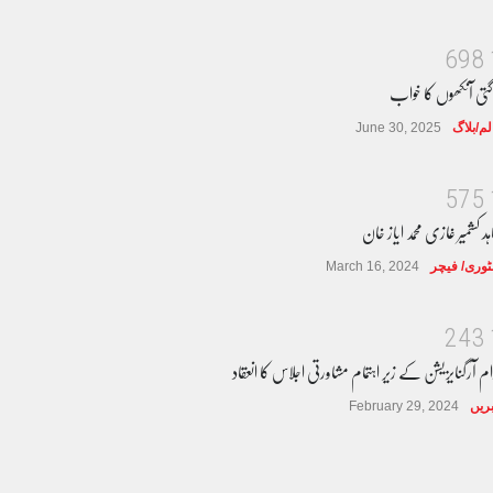
6
9
8
گتی آنکھوں کا خواب
لم/بلاگ
June 30, 2025
5
7
5
ہد کشمیر غازی محمد ایاز خان
وری/ فیچر
March 16, 2024
2
4
3
ام آرگنایزیشن کے زیر اہتمام مشاورتی اجلاس کا انعقاد
ریں
February 29, 2024