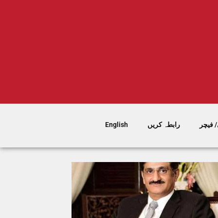
 فیچر
رابطہ کریں
English