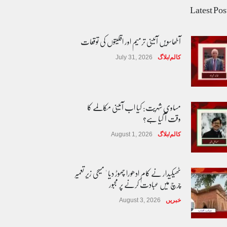
Latest Pos
آٹھاسویں آئینی ترمیم اور اقلیتوں کی توقعات
کالم/بلاگ
July 31, 2026
مساوی شہریت: کیا اب آئینی مکالمے کا
وقت آ گیا ہے؟
کالم/بلاگ
August 1, 2026
ٹھیکیدار نے کام ادھورا چھوڑ دیا ' مسیحی زیر تعمیر
چرچ میں عبادت کرنے پر مجبور
خبریں
August 3, 2026