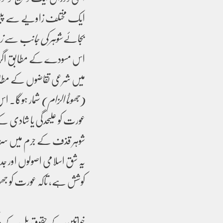
ایک مختلف زاویے سے پیش 
بجائے
شوہر کی جانب سے زن
اس مسودے کے مطابق اگر شوہر
میں شرعی تقاضوں کے مطا
(جھوٹا الزام)
شمار ہوگا۔ ا
عورت کو علیحدگی یا شادی ک
شوہر قذف کے جرم میں سزا ک
یہ شق اسلامی اصولوں اور ج
کوشش ہے، تاکہ عورت کو جھو
خواتین کے حقوق بل کے دی