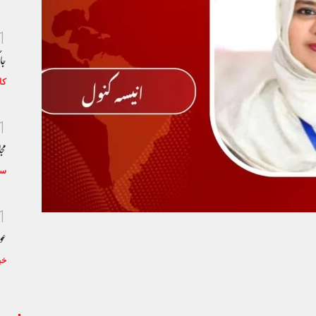
1
جا
کا
1
مجا
سٹ
1
عو
خب