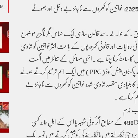
ts
سیکشن 498D — نیا قانون 2025: خواتین کو گھروں سے ناجائز بے دخلی اور جھوٹے
وق کے حوالے سے قانون سازی ایک حساس مگر ناگزیر موضوع
انی روایات اور قانونی کمزوریوں کے باعث اکثر خواتین کو شادی
وں کا سامنا کرنا پڑتا ہے۔ انہی مسائل کے تناظر میں اگست
 کا بنیادی مقصد شادی شدہ خواتین کو گھروں سے ناجائز بے
ہم کرنا ہے۔
اب جرم
نئے شامل کیے گئے سیکشن 498D کے مطابق اگر کوئی شوہر یا اس کے اہلِ خانہ کسی
ستی نکالتے ہیں یا نکالنے کی کوشش کرتے ہیں تو یہ ایک