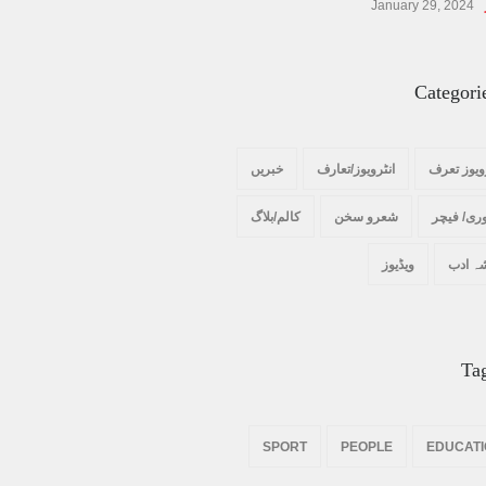
January 29, 2024
Categori
ویوز تعرف
انٹرویوز/تعارف
خبریں
ری/ فیچر
شعرو سخن
کالم/بلاگ
ہ ادب
ویڈیوز
Ta
SPORT
PEOPLE
EDUCAT