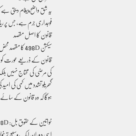
یہ شق واضح پیغام دیتی ہے کہ
فوجداری جرم ہے، جس پر ر
قانون کا اصل مقصد
قانون کے ذریعے عورت کو یہ 
کی مرضی کی محتاج نہیں ب
گھریلو تشدد میں کمی کی امید
ہوگا کہ وہ قانون کے سائے 
خواتین کے حقوق بل: 498D کی ایک مختلف تعبیر
اسی دوران ایک
وسیع تر خ