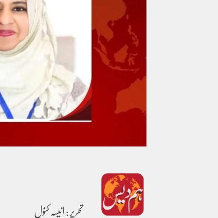
تحریر : انیسہ کنول