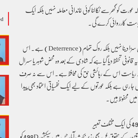
 عورت کو گھر سے نکالنا کوئی خاندانی معاملہ نہیں بلکہ ایک
ed
یاست کارروائی کرے گی۔
سیکشن 498D کا مقصد محض سزا دینا نہیں بلکہ روک تھام (Deterrence) ہے۔ اس
قانونی تحفظ دیا گیا ہے کہ شادی کے بعد وہ محض شوہر یا سسرال
لکہ ریاست اس کے رہائشی حق کی محافظ ہے۔ اس سے نہ صرف
 کی جا رہی ہے بلکہ عورتوں کے لیے ایک نفسیاتی اعتماد بھی پیدا
میں محفوظ ہیں۔
واتین کے حقوق بل
بھی زیرِ بحث آیا، جس میں سیکشن 498D کو