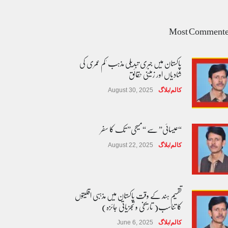
Most Comment
پاکستان میں جبری تبدیلی مذہب 'کم عمری کی
شادیاں اور زمینی حقائق
کالم/بلاگ
August 30, 2025
“عیسائی” سے “مسیحی” تک کا سفر
کالم/بلاگ
August 22, 2025
تقسیم ہند کے وقت پاکستان میں مذہبی اقلیتوں
کا تناسب( تاریخی و تجزیاتی جائزہ)
کالم/بلاگ
June 6, 2025