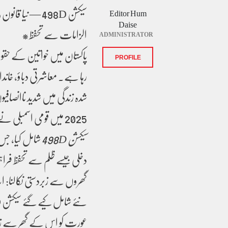
Editor Hum
Daise
الزامات سے تحفظ*
ADMINISTRATOR
پاکستان میں خواتین کے حق
PROFILE
رہا ہے۔ معاشرتی دباؤ، خاند
شدہ زندگی میں شدید ناانصافی
2025 میں قومی اسمبلی نے پاکستان پینل کوڈ (PPC) میں ایک اہم ترمیم کرتے ہوئے
سیکشن 498D
شامل کیا، جس
دخلی جیسے ظلم سے تحفظ فرا
گھروں سے زبردستی نکالنا: 
عورت کو اس کے گھر سے زبرد