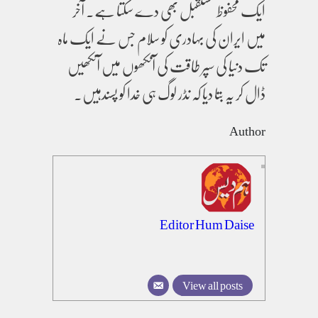
ایک محفوظ مستقبل بھی دے سکتا ہے۔ آخر
میں ایران کی بہادری کو سلام جس نے ایک ماہ
تک دنیا کی سپر طاقت کی آنکھوں میں آنکھیں
ڈال کر یہ بتا دیا کہ نڈر لوگ ہی خدا کو پسندہیں۔
Author
Editor Hum Daise
View all posts