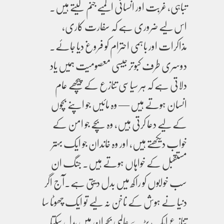
تباہی، غربت اور انسانی المیے جنم لیتے ہیں۔
اس لیے ضروری ہے کہ سفارت کاری،
مذاکرات اور باہمی احترام کو فروغ دیا جائے۔
دوسری طرف کبوتر جیسی معصومیت ہمیں یاد
دلاتی ہے کہ ہر سیاسی تنازع کے پیچھے عام
انسان ہوتے ہیں — وہ مائیں جو اپنے بچوں
کے لیے دعا کرتی ہیں، وہ بچے جو امن کے
خواب دیکھتے ہیں، اور وہ خاندان جو ایک بہتر
مستقبل کے خواہاں ہوتے ہیں۔ جنگ ان
سب خوابوں کو راکھ میں بدل دیتی ہے۔آج اگر
دنیا نے ہوش کے ناخن نہ لیے تو ایک چھوٹا سا
تنازع ایک بڑے عالمی بحران میں بدل سکتا