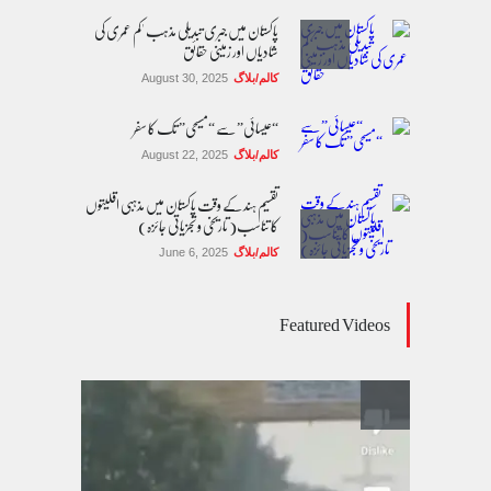
پاکستان میں جبری تبدیلی مذہب 'کم عمری کی
شادیاں اور زمینی حقائق
کالم/بلاگ
August 30, 2025
“عیسائی” سے “مسیحی” تک کا سفر
کالم/بلاگ
August 22, 2025
تقسیم ہند کے وقت پاکستان میں مذہبی اقلیتوں
کا تناسب( تاریخی و تجزیاتی جائزہ)
کالم/بلاگ
June 6, 2025
عالمی یومِ خواتین اور پاکستان کی غیر محفوظ اقلیتی
Featured Videos
بیٹیاں
کالم/بلاگ
March 7, 2026
پسند کی شادیوں کا بڑھتا ہوا رجحان اور راولپنڈی
کی یوسیز میں اندارج پر پابندی ایک نیا تنازعہ