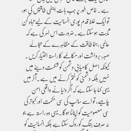
ہے۔ خاص طور پر جب بات ایٹمی طاقتوں کی ہو،
تو ایک غلط قدم پوری انسانیت کے لیے تباہ کن
ثابت ہو سکتا ہے۔ضرورت اس امر کی ہے کہ
عالمی رہنما طاقت کے مظاہرے کے بجائے
صبر، برداشت اور مکالمے کا راستہ اختیار کریں۔
کیونکہ اصل کامیابی دشمن کو شکست دینے میں
نہیں بلکہ دشمنی کو ختم کرنے میں ہے۔آخر میں
یہی کہا جا سکتا ہے کہ اگر دنیا نے واقعی امن
چاہیے، تو اسے سانپ کی سی حکمت اور کبوتر کی
سی معصومیت کو اپنانا ہوگا۔ یہی وہ راستہ ہے جو
نہ صرف جنگ کو روک سکتا ہے بلکہ انسانیت کو