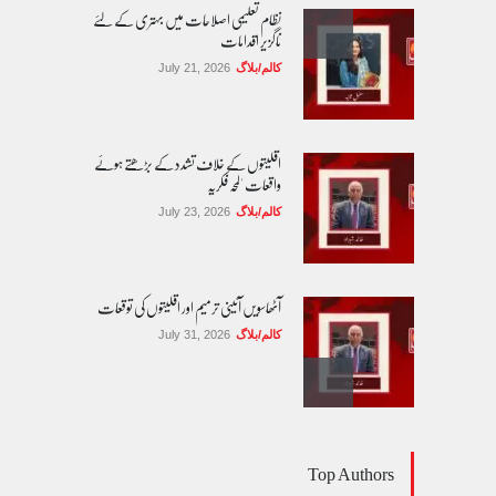
نظام تعلیمی اصلاحات میں بہتری کے لئے
ناگزیر اقدامات
کالم/بلاگ
July 21, 2026
اقلیتوں کے خلاف تشدد کے بڑھتے ہوئے
واقعات 'لمحہ فکریہ
کالم/بلاگ
July 23, 2026
آٹھاسویں آئینی ترمیم اور اقلیتوں کی توقعات
کالم/بلاگ
July 31, 2026
مساوی شہریت: کیا اب آئینی مکالمے کا وقت آ
Top Authors
گیا ہے؟