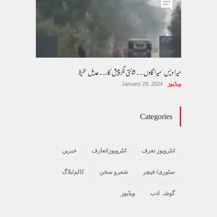
کالم/بلاگ
October 14, 2025
میرا دیس ' میرا گاوں ۔۔شانتی نگرپیش کار۔۔عدیل حفیظ
ویڈیوز
January 29, 2024
Categories
انٹرویوز تعرف
انٹرویوز/تعارف
خبریں
سٹوری/ فیچر
شعرو سخن
کالم/بلاگ
گوشہ ادب
ویڈیوز