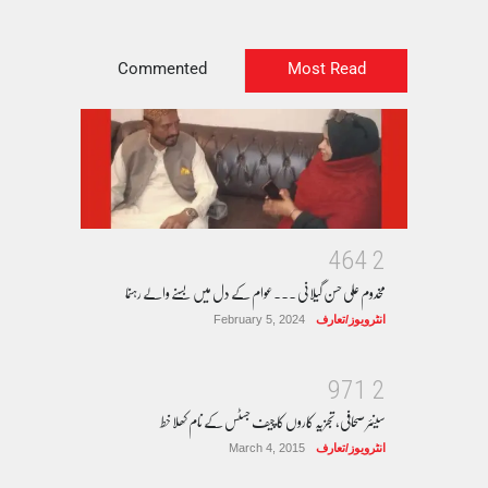
Commented
Most Read
4
6
4
2
مخدوم علی حسن گیلانی ۔۔۔عوام کے دل میں بسنے والے رہنما
انٹرویوز/تعارف
February 5, 2024
9
7
1
2
سینئر صحافی، تجزیہ کاروں کا چیف جسٹس کے نام کھلا خط
انٹرویوز/تعارف
March 4, 2015