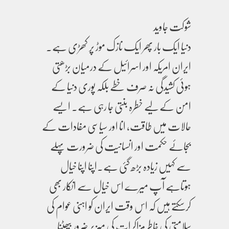
شوکت جاوید
دنیا ایک بار پھر ایک نازک موڑ پر کھڑی ہے۔
ایران امریکہ اور اسرائیل کے درمیان بڑھتی
ہوئی کشیدگی نہ صرف خطے بلکہ پوری دنیا کے
امن کے لیے خطرہ بنتی جا رہی ہے۔ ایسے
حالات میں طاقت، انا اور سیاسی مفادات کے
بجائے حکمت اور انسانیت کی ضرورت پہلے
سے کہیں زیادہ بڑھ گئی ہے۔اپنا اپنا خیال
ہوتاہے آپ میرے اس خیال سے انکار بھی
کرسکتے ہیں کہ اس وقت ایران کو اہنی عوام کی
سلامتی کی خاطر مزاکرات کی میز پر ضرور بیھٹنا