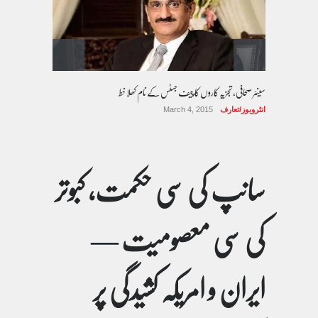
سینئر صحافی، تجزیہ کاروں کا چیف جسٹس کے نام کھلا خط
انٹرویوز/تعارف
March 4, 2015
سانپ کی سی حکمت، کبوتر
کی سی معصومیت —
ایران و امریکہ کشیدگی پر