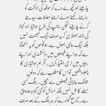
چاہیئے اور کچھ لے دے کر موقعہ کی نزاکت کو
سامنے رکھتے ہوئے اہنے معاملات سیدھے
کرنے چاہیئے لیکن سانپ کی طرح ہوشیار اور کبوتر
کی مانند بھولا بن کر یہ صرف ایک نصیحت نہیں
بلکہ ایک عالمی اصول ہے، جو قوموں کو یہ سکھاتا
ہے کہ وہ اپنے فیصلوں میں دانشمندی اور اپنے
رویوں میں نرمی اختیار کریں۔اگر ہم ہوشیاری کا
پہلو دیکھیں تو اس کا مطلب ہے کہ دونوں
ممالک جذباتی فیصلوں سے بچیں۔ جنگ کسی
مسئلے کا حل نہیں بلکہ مسائل کو کئی گنا بڑھا دیتی
ہے۔ تاریخ گواہ ہے کہ ہر جنگ کے بعد صرف