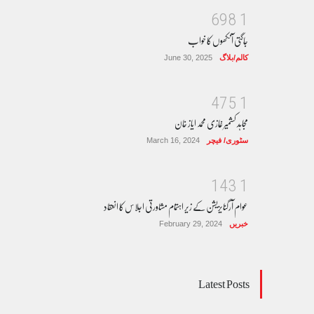
6
9
8
1
جاگتی آنکھوں کا خواب
کالم/بلاگ
June 30, 2025
4
7
5
1
مجاہد کشمیر غازی محمد ایاز خان
سٹوری/ فیچر
March 16, 2024
1
4
3
1
عوام آرگنایزیشن کے زیر اہتمام مشاورتی اجلاس کا انعقاد
خبریں
February 29, 2024
Latest Posts