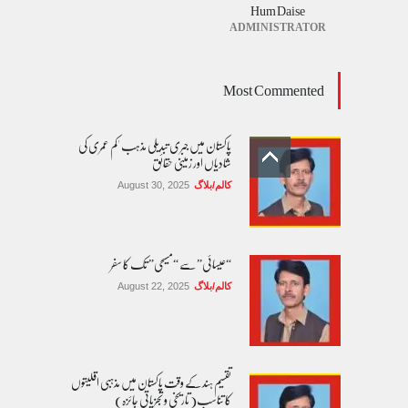
Hum Daise
ADMINISTRATOR
Most Commented
پاکستان میں جبری تبدیلی مذہب 'کم عمری کی
شادیاں اور زمینی حقائق
کالم/بلاگ
August 30, 2025
“عیسائی” سے “مسیحی” تک کا سفر
کالم/بلاگ
August 22, 2025
تقسیم ہند کے وقت پاکستان میں مذہبی اقلیتوں
کا تناسب( تاریخی و تجزیاتی جائزہ)