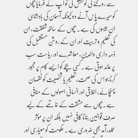
سے روکنے کی کوششش کی تو آپ نے فرمایا بچوں
کو میرے پاس آنے دو کیونکہ آسمان کی بادشاہی
ان جیسوں کی ہے۔ بچوں کے ساتھ شفقت، ان
کی تعلیم و تربیت اور ان کے روشن مستقبل کی
ذمہ داری والدین، معاشرے اور ریاست سب
پر عائد ہوتی ہے۔ کسی بچے کو ایسے کام پر مجبور
کرنا جو اس کی صحت، تعلیم یا شخصیت کو نقصان
پہنچائے، اخلاقی اور انسانی اصولوں کے منافی
ہے۔بچوں سے مشقت کے خاتمے کے لیے
صرف قوانین بنانا کافی نہیں بلکہ ان پر مؤثر
عملدرآمد بھی ضروری ہے۔ حکومت کو معیاری اور