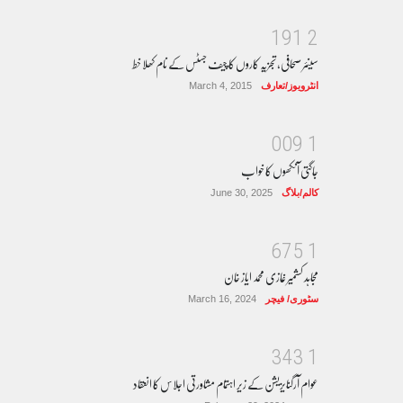
1
9
1
2
سینئر صحافی، تجزیہ کاروں کا چیف جسٹس کے نام کھلا خط
انٹرویوز/تعارف
March 4, 2015
0
0
9
1
جاگتی آنکھوں کا خواب
کالم/بلاگ
June 30, 2025
6
7
5
1
مجاہد کشمیر غازی محمد ایاز خان
سٹوری/ فیچر
March 16, 2024
3
4
3
1
عوام آرگنایزیشن کے زیر اہتمام مشاورتی اجلاس کا انعقاد