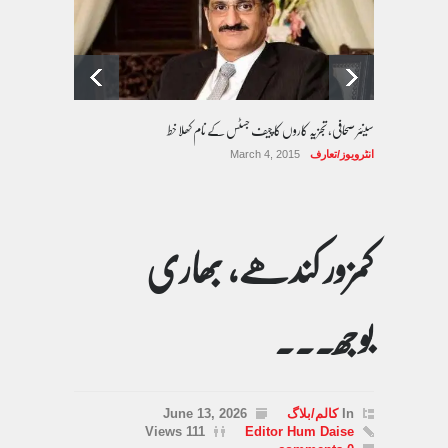
سینئر صحافی، تجزیہ کاروں کا چیف جسٹس کے نام کھلا خط
انٹرویوز/تعارف
March 4, 2015
کمزور کندھے، بھاری
بوجھ۔۔۔
In
کالم/بلاگ
June 13, 2026
111 Views
Editor Hum Daise