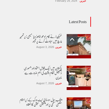
خبریں
February 29, 2024
Latest Posts
ٹھیکیدار نے کام ادھورا چھوڑ دیا ' مسیحی زیر تعمیر
چرچ میں عبادت کرنے پر مجبور
خبریں
August 3, 2026
پاکستان مِیں ا یک قابل اعتماد اور جمہوری
ڈیجیٹل نظام وقت کی اہم ضرورت ہے'
ماہرین
خبریں
August 7, 2026
پنجاب سول سوسائٹی نیٹ ورک کے زیرِ اہتمام
ضلعی سطحی پر اورینٹیشن سیشن کا انعقاد