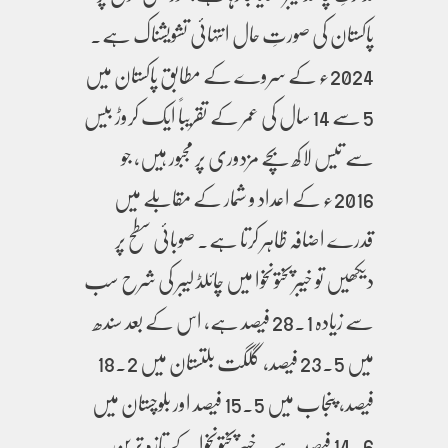
پاکستان کی صورتِ حال انتہائی تشویشناک ہے۔
2024ء کے سروے کے مطابق پاکستان میں
5 سے 14 سال کی عمر کے تقریباً ایک کروڑ بیس
سے تیس لاکھ بچے مزدوری پر مجبور ہیں، جو
2016ء کے اعداد و شمار کے مقابلے میں
قدرے اضافہ ظاہر کرتا ہے۔ صوبائی سطح پر
دیکھیں تو خیبرپختونخوا میں چائلڈ لیبر کی شرح سب
سے زیادہ 28.1 فیصد ہے، اس کے بعد سندھ
میں 23.5 فیصد، گلگت بلتستان میں 18.2
فیصد، پنجاب میں 15.5 فیصد اور بلوچستان میں
14.6 فیصد ہے۔ خیبرپختونخوا کے تازہ ترین