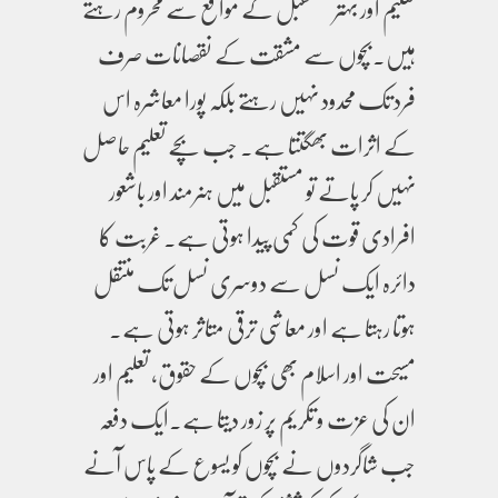
تعلیم اور بہتر مستقبل کے مواقع سے محروم رہتے
ہیں۔بچوں سے مشقت کے نقصانات صرف
فرد تک محدود نہیں رہتے بلکہ پورا معاشرہ اس
کے اثرات بھگتتا ہے۔ جب بچے تعلیم حاصل
نہیں کر پاتے تو مستقبل میں ہنرمند اور باشعور
افرادی قوت کی کمی پیدا ہوتی ہے۔ غربت کا
دائرہ ایک نسل سے دوسری نسل تک منتقل
ہوتا رہتا ہے اور معاشی ترقی متاثر ہوتی ہے۔
مسیحت اور اسلام بھی بچوں کے حقوق، تعلیم اور
ان کی عزت و تکریم پر زور دیتا ہے۔ایک دفعہ
جب شاگردوں نے بچوں کو یسوع کے پاس آنے