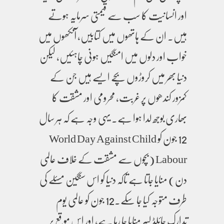
اور انسانیت کا سب سے قیمتی سرمایہ ہوتے
ہیں۔ ان کے ہاتھوں میں کتابیں، آنکھوں میں
خواب اور دلوں میں امنگیں ہونی چاہئیں، لیکن
دنیا بھر میں کروڑوں بچے ایسے ہیں جن کے
کمزور کندھوں پر غربت، محرومی اور مشقت کا
بھاری بوجھ لدا ہوا ہے۔ یہی وجہ ہے کہ ہر سال
12 جون کو World Day Against Child
Labour (بچوں سے مشقت کے خلاف عالمی
دن) منایا جاتا ہے تاکہ دنیا کو اس سنگین مسئلے کی
طرف متوجہ کیا جا سکے۔12 جون کو عالمی یوم
تدارکِ چائلڈ لیبر منایا جا رہا ہے، اور اس موقع پر