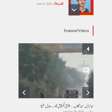
کالم/بلاگ
June 6, 2025
عالمی یومِ خواتین اور پاکستان کی غیر محفوظ اقلیتی
Featured Videos
بیٹیاں
کالم/بلاگ
March 7, 2026
پسند کی شادیوں کا بڑھتا ہوا رجحان اور راولپنڈی
کی یوسیز میں اندارج پر پابندی ایک نیا تنازعہ
کالم/بلاگ
October 14, 2025
میرا دیس ' میرا گاوں ۔۔شانتی نگرپیش کار۔۔عدیل حفیظ
ویڈیوز
January 29, 2024