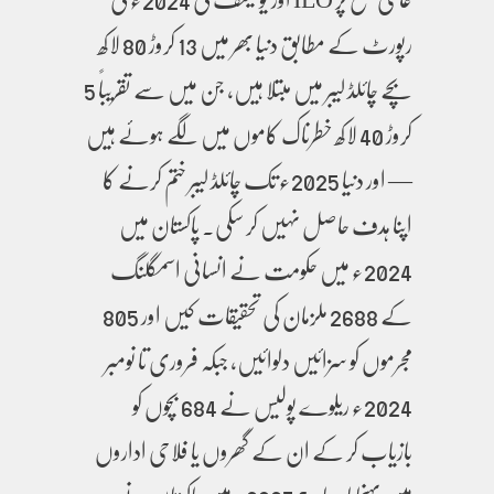
رپورٹ کے مطابق دنیا بھر میں 13 کروڑ 80 لاکھ
بچے چائلڈ لیبر میں مبتلا ہیں، جن میں سے تقریباً 5
کروڑ 40 لاکھ خطرناک کاموں میں لگے ہوئے ہیں
— اور دنیا 2025ء تک چائلڈ لیبر ختم کرنے کا
اپنا ہدف حاصل نہیں کر سکی۔ پاکستان میں
2024ء میں حکومت نے انسانی اسمگلنگ
کے 2688 ملزمان کی تحقیقات کیں اور 805
مجرموں کو سزائیں دلوائیں، جبکہ فروری تا نومبر
2024ء ریلوے پولیس نے 684 بچوں کو
بازیاب کر کے ان کے گھروں یا فلاحی اداروں