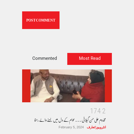
Commented
Most Read
1
7
4
2
مخدوم علی حسن گیلانی ۔۔۔عوام کے دل میں بسنے والے رہنما
انٹرویوز/تعارف
February 5, 2024