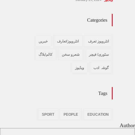
Categories
انٹرویوز تعرف
انٹرویوز/تعارف
خبریں
سٹوری/ فیچر
شعرو سخن
کالم/بلاگ
گوشہ ادب
ویڈیوز
Tags
SPORT
PEOPLE
EDUCATION
Author