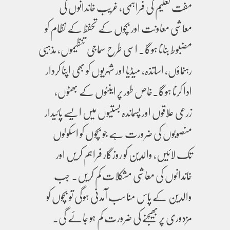
مفت تعلیم کی فراہمی، غریب خاندانوں کی
معاشی معاونت اور بچوں کے تحفظ کے نظام کو
مضبوط بنانا ہوگا۔ اسی طرح سماجی تنظیموں، مذہبی
رہنماؤں، اساتذہ، میڈیا اور شہریوں کو بھی اپنا کردار
ادا کرنا ہوگا۔خاص طور پر اینٹوں کے بھٹوں،
زرعی علاقوں اور پسماندہ بستیوں میں ایسے پائیدار
منصوبوں کی ضرورت ہے جو بچوں کو اسکولوں
تک لائیں، والدین کو روزگار فراہم کریں اور
خاندانوں کی معاشی مشکلات کم کریں۔ جب
والدین کے پاس مناسب آمدنی ہوگی تو بچوں کو
مزدوری پر بھیجنے کی ضرورت کم ہو جائے گی۔