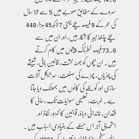
سروے کے مطابق صوبے میں 5 سے 17 سال
کی عمر کے 9 فیصد بچے یعنی 7 لاکھ 45 ہزار 440
بچے چائلڈ لیبر کا شکار ہیں، اور ان میں سے
73.8 فیصد خطرناک پیشوں میں کام کرتے
ہیں۔ ان بچوں کو بھٹہ خشت، قالین بافی، شیشے
کی چوڑیاں، چمڑے کی صنعت، سرجیکل آلات
سازی اور کوئلے کی کانوں میں جھونک دیا جاتا
ہے۔ غربت، تعلیمی سہولیات تک رسائی کا
فقدان، خاندانی دباؤ، قوانین کا کمزور نفاذ اور
استحصالی آجر اس مسئلے کے بنیادی اسباب ہیں۔
عالمی سطح پر ILO اور یونیسف کی 2024ء کی