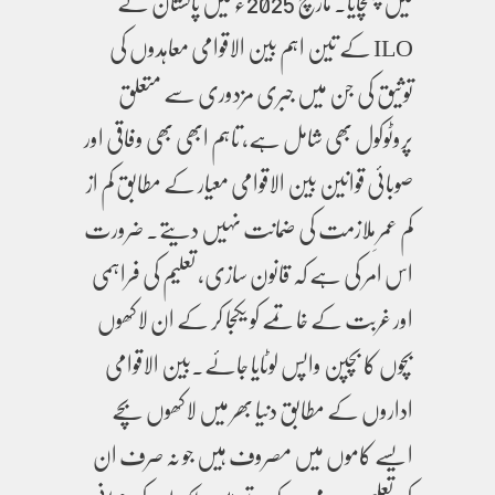
میں پہنچایا۔ مارچ 2025ء میں پاکستان نے
ILO کے تین اہم بین الاقوامی معاہدوں کی
توثیق کی جن میں جبری مزدوری سے متعلق
پروٹوکول بھی شامل ہے، تاہم ابھی بھی وفاقی اور
صوبائی قوانین بین الاقوامی معیار کے مطابق کم از
کم عمرِ ملازمت کی ضمانت نہیں دیتے۔ ضرورت
اس امر کی ہے کہ قانون سازی، تعلیم کی فراہمی
اور غربت کے خاتمے کو یکجا کر کے ان لاکھوں
بچوں کا بچپن واپس لوٹایا جائے۔بین الاقوامی
اداروں کے مطابق دنیا بھر میں لاکھوں بچے
ایسے کاموں میں مصروف ہیں جو نہ صرف ان