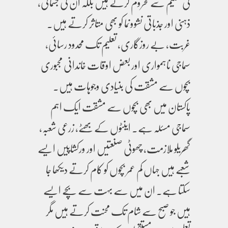
کی تعلیم سے محروم کرتے ہیں بلکہ ان کی جسمانی،
ذہنی اور جذباتی نشوونما کو بھی متاثر کرتے ہیں۔
غربت، بے روزگاری، تعلیم تک محدود رسائی،
سماجی ناہمواری اور بعض اوقات خاندانی مجبوری
بچوں سے مشقت کی بنیادی وجوہات ہیں۔
پاکستان میں بھی بچوں سے مشقت ایک اہم
سماجی مسئلہ ہے۔ اینٹوں کے بھٹے، زرعی شعبہ،
گھریلو ملازمت، چھوٹی صنعتیں اور ورکشاپیں ایسے
شعبے ہیں جہاں کم عمر بچوں کو کام کرتے دیکھا جا
سکتا ہے۔ ان میں سے بہت سے بچے ایسے
ہیں جو صبح سے شام تک محنت کرتے ہیں مگر