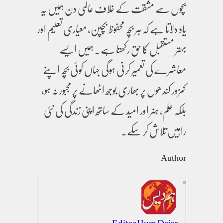
بچوں سے مشقت کے خلاف عالمی دن ہمیں یہ
یاد دلاتا ہے کہ ہر بچہ محفوظ بچپن، معیاری تعلیم اور
بہتر مستقبل کا حق رکھتا ہے۔ ہمیں ایسے
معاشرے کی تعمیر کرنی ہوگی جہاں کوئی بچہ اپنے
کمزور کندھوں پر بھاری بوجھ اٹھانے پر مجبور نہ ہو،
بلکہ علم، ہنر اور امید کے ساتھ اپنی زندگی کی نئی
راہیں تلاش کر سکے۔
Author
Editor Hum Daise