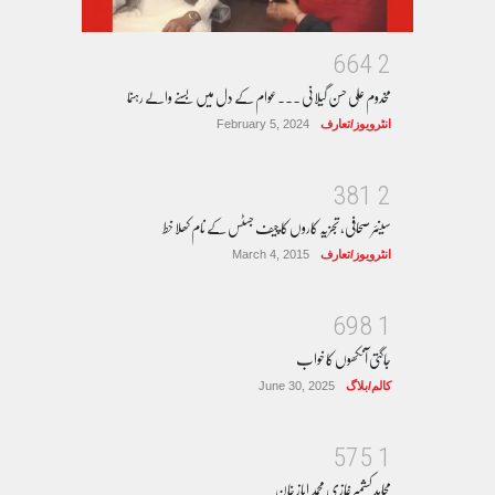
6
6
4
2
مخدوم علی حسن گیلانی ۔۔۔عوام کے دل میں بسنے والے رہنما
انٹرویوز/تعارف
February 5, 2024
3
8
1
2
سینئر صحافی، تجزیہ کاروں کا چیف جسٹس کے نام کھلا خط
انٹرویوز/تعارف
March 4, 2015
6
9
8
1
جاگتی آنکھوں کا خواب
کالم/بلاگ
June 30, 2025
5
7
5
1
مجاہد کشمیر غازی محمد ایاز خان