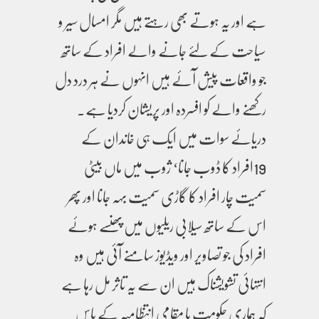
ہے اور یہ ہوتے بھی رہتے ہیں مگر امسال سیر و
سیاحت کے لئے جانے والے افراد کے ساتھ
جو واقعات پیش آئے ہیں انہوں نے ہر درد دل
رکھنے والے کو افسردہ اور پریشان کردیا ہے۔
دریائے سوات میں ایک ہی خاندان کے
19افراد کا ڈوب جانا‘ ژوب میں ماں بیٹی
سمیت چار افراد کا گاڑی سمیت بہہ جانا اور پھر
اس کے ساتھ سیلابی ریلیوں میں پھنسے ہوئے
افراد کی جو تصاویر اور ویڈیوز سامنے آئی ہیں وہ
انتہائی تشویشناک ہیں ان سے یہ تاثر مل رہا ہے
کہ ہماری حکومت یا مقامی انتظامیہ کے پاس