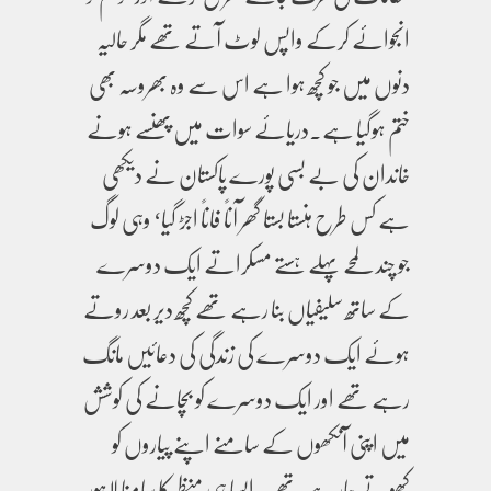
انجوائے کرکے واپس لوٹ آتے تھے مگر حالیہ
دنوں میں جو کچھ ہوا ہے اس سے وہ بھروسہ بھی
ختم ہوگیا ہے۔دریائے سوات میں پھنسے ہونے
خاندان کی بے بسی پورے پاکستان نے دیکھی
ہے کس طرح ہنستا بستا گھر آناً فاناً اجڑ گیا‘ وہی لوگ
جو چند لمحے پہلے ہستے مسکراتے ایک دوسرے
کے ساتھ سلیفیاں بنا رہے تھے کچھ دیر بعد روتے
ہوئے ایک دوسرے کی زندگی کی دعائیں مانگ
رہے تھے اور ایک دوسرے کو بچانے کی کوشش
میں اپنی آنکھوں کے سامنے اپنے پیاروں کو
کھوتے جارہے تھے۔ ایسا ہی منظر کا سامنا لاہور