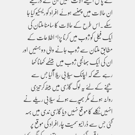
کے پاس ایسے آلات نہیں جن کے ذریعے
ان حالات میں پھنسے ہوئے افراد کو ریسکیو کیا جا
سکے۔اس طرح کے حالات کا سامنا ملتان کی
ایک فیملی کو ژوب میں کرنا پڑا‘ اطلاعات کے
مطابق ملتان سے ژوب جانے والی دو بہنیں اور
ان کی ایک بھانجی ژوب میں بیٹھے کھانا کھا
رہے تھے کہ اچانک سیلابی ریلا آگیا جس سے
بچنے کے لئے یہ لوگ گاڑی میں بیٹھ کر تیزی
روانہ ہوئے مگر بھپرے ہوئے سیلابی ریلے نے
انہیں نکلے کا موقع نہیں دیا گاڑی ندی میں بہہ
گئی جس سے ڈرائیو سمیت چار افراد کی موقع پر