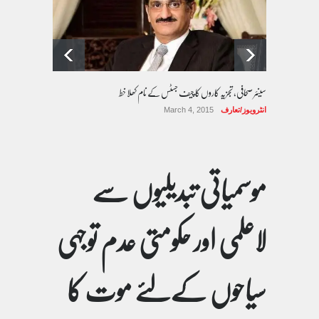
سینئر صحافی، تجزیہ کاروں کا چیف جسٹس کے نام کھلا خط
انٹرویوز/تعارف
March 4, 2015
موسمیاتی تبدیلیوں سے
لاعلمی اور حکومتی عدم توجہی
سیاحوں کےلئے موت کا