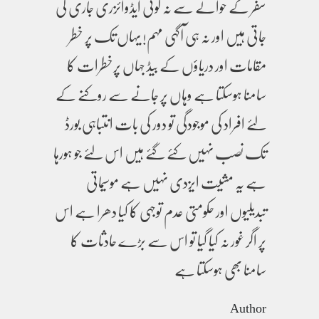
سفر کے حوالے سے نہ کوئی ایڈوائزری جاری کی
جاتی ہیں اور نہ ہی آگہی مہم! یہاں تک پر خطر
مقامات اور دریاؤں کے بیڈ جہاں پرخطرات کا
سامنا ہوسکتا ہے وہاں پر جانے سے روکنے کے
لئے افراد کی موجودگی تو دور کی بات انتباہی بورڈ
تک نصب نہیں کئے گئے ہیں اس لئے جو ہورہا
ہے یہ مشیت ایزدی نہیں ہے موسیماتی
تبدیلیوں اور حکومتی عدم توجہی کا کیا دھرا ہے اس
پر اگر غور نہ کیا گیا تو اس سے بڑے حادثات کا
سامنا بھی ہوسکتا ہے
Author