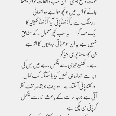
موت واقع ہوگئی۔ ان سب واقعات کو اگر دیکھا
جائے تو اس میں جو کچھ ہوا ہے وہ انتہائی
الارمنگ ہے۔آناً فاناً پانی آیا‘ آناً فاناً گلیشیر کا
ایک حصہ گرا۔۔یہ سب کچھ معمول کے مطابق
نہیں ہے یہ ان موسمیاتی تبدیلیوں کا اثر ہے
جن کا سامنا پوری دنیا کو
ہے۔ گلشیئر تیزی سے پگھل رہے ہیں جس کی
وجہ سے اندازہ ہی نہیں کیا جا سکتا کہ کب کہاں
اور کتنا پانی آسکتاہے۔ وہ برف جو بظاہر سخت نظر
آتی ہے درجہ حرات کے باعث اندرسے پگھل
کر پانی بن چکی ہے