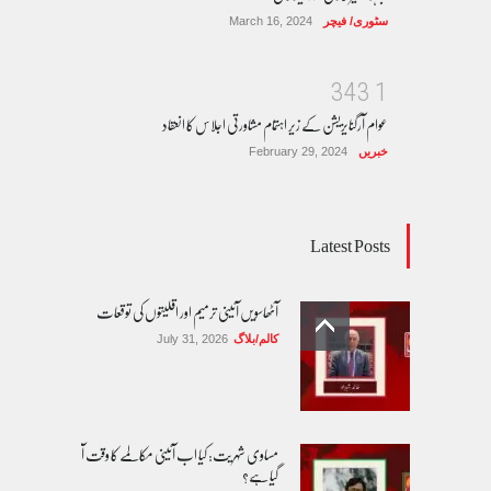
سٹوری/ فیچر
March 16, 2024
3
4
3
1
عوام آرگنایزیشن کے زیر اہتمام مشاورتی اجلاس کا انعقاد
خبریں
February 29, 2024
Latest Posts
آٹھاسویں آئینی ترمیم اور اقلیتوں کی توقعات
کالم/بلاگ
July 31, 2026
مساوی شہریت: کیا اب آئینی مکالمے کا وقت آ
گیا ہے؟