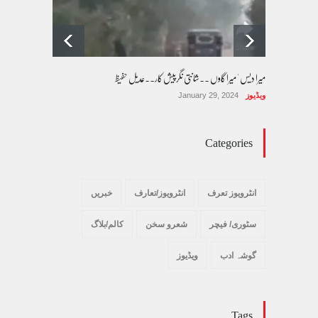
میرا دیس ' میرا گاوں ۔۔شانتی نگرپیش کار۔۔عدیل حفیظ
ویڈیوز
January 29, 2024
Categories
انٹرویوز تعرف
انٹرویوز/تعارف
خبریں
سٹوری/ فیچر
شعرو سخن
کالم/بلاگ
گوشہ ادب
ویڈیوز
Tags