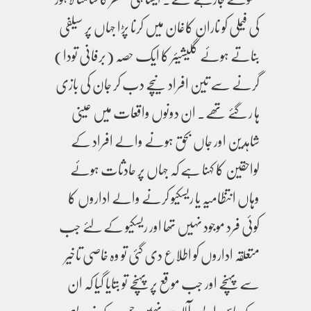
کی فیملی کو ناران کاغان میں کرنا پڑا جہاں پر سیلفی
بناتے ہوئے گلیشیئر کا ایک حصہ (برفانی تودا)
گرنے سے تین افراد نیچے دب کر جان کی بازی
ہا ر گئے تھے۔ ان دونوں واقعات میں عینی
شاہدین اور جاں بحق ہونے والے افراد کے
لواحقین کا کہنا ہے کہ جہاں پر حادثات ہوئے
وہاں انتظامیہ یا ریسکیو کرنے والے اداروں کا
کوئی فرد موجود نہیں تھا اور ریسکیو کے لئے جب
متعلقہ اداروں کو اطلاع دی گئی تو وہ خاصی تاخیر
سے پہنچے اور جب موقع پر پہنچے تو بتایا گیا کہ ان