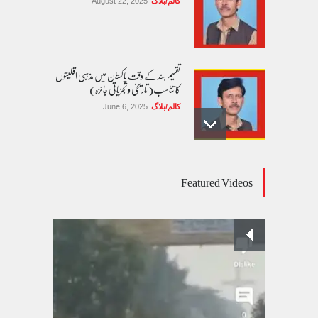
کالم/بلاگ
August 22, 2025
تقسیم ہند کے وقت پاکستان میں مذہبی اقلیتوں
کا تناسب( تاریخی و تجزیاتی جائزہ)
کالم/بلاگ
June 6, 2025
عالمی یومِ خواتین اور پاکستان کی غیر محفوظ اقلیتی
Featured Videos
بیٹیاں
کالم/بلاگ
March 7, 2026
پسند کی شادیوں کا بڑھتا ہوا رجحان اور راولپنڈی
کی یوسیز میں اندارج پر پابندی ایک نیا تنازعہ
کالم/بلاگ
October 14, 2025