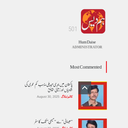
5
0
1
Hum Daise
ADMINISTRATOR
Most Commented
پاکستان میں جبری تبدیلی مذہب 'کم عمری کی
شادیاں اور زمینی حقائق
کالم/بلاگ
August 30, 2025
“عیسائی” سے “مسیحی” تک کا سفر