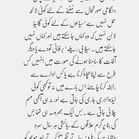
ہنگامی صورتحال سے نمٹنے کے لئے کوئی لائحہ
عمل نہیں ہے‘سیاحوں کے لئے کوئی گائیڈ
لائن نہیں کہ وہ کہاں جا سکتے ہیں اور کہاں نہیں
جاسکتے ہیں۔ سیلابی ریلے‘ برفانی تودے یا دیگر
آفات کا سامنا ہونے کی صورت میں انہیں کس
طرح سے اپنا بچاؤ کرنا ہے یا کس ادارے سے
رابطہ کرنا چاہئے اس بارے میں نہ توکبھی کوئی
ایڈوائزری جاری کی جاتی ہے اور نہ ہی آگہی مہم
چلائی جاتی ہے۔ بس ایک بھروسہ ہی تھا جس
کی بنا پر گرم علاقوں کے رہائشی ہر سال سرد
مقامات کی طرف جاتے تفریح کرتے اور موسم کو