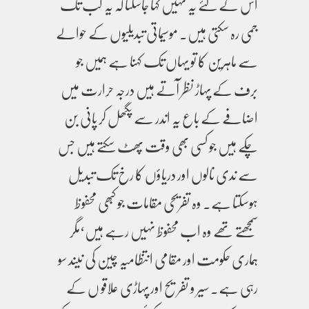
اس کے لئے یہ نہیں کہا جاسکتا کہ یہ کب تک
جمی رہ سکتی ہیں۔ موسیماتی تبدیلیوں کے حوالے
سے ماہرین کا تو یہاں تک کہنا ہے ہمیں جو
برف کے پہاڑ نظر آتے ہیں درجہ حرارت میں
اضافے کے باع یہ اندر سے پگھل کر پانی بن
چکے ہیں جو کسی بھی وقت پھٹ سکتے ہیں جس
سے ندی نالوں اور دریاؤں کا رخ تک تبدیل
ہوسکتا ہے۔ وہ تفریحی مقامات جو کبھی محفوظ
سمجھتے تھے وہ اب محفوظ نہیں رہے ہیں‘مگر
ہماری حکومت اور مقامی انتظامیہ چین کی نیند سو
رہی ہے۔ سیر و تفریح اور پہاڑی علاقو ں کے