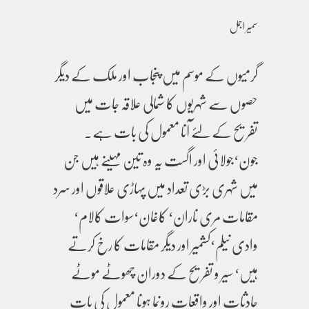
سمیر اجمل
گرمیوں کے موسم میں پنجاب اور ملک کے دیگر
حصوں سے شہریوں کا شمالی علاقہ جات میں
تفریح کے لئے آنا معمول کی بات ہے۔
جون‘جولائی اور اگست یہ وہ تین مہینے ہیں جن
میں شہری بڑی تعداد میں پہاڑی علاقوں اور سرد
مقامات مری ناران‘ کاغان‘سوات کالام‘
وادی نیلم‘کشمیر اور دیگر مقامات کا رخ کرتے
ہیں‘ سیر و تفریح کے دوران چھوٹے موٹے
حادثات اور واقعات رونما ہونا معمول کی بات