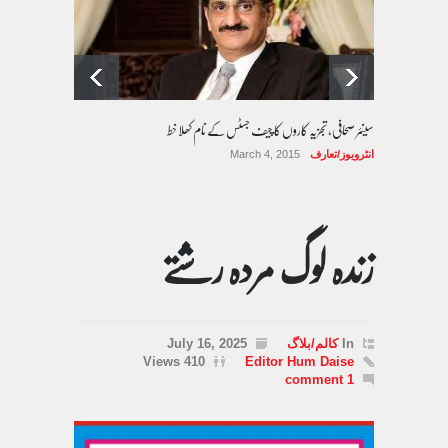
سینئر صحافی، تجزیہ کاروں کا چیف جسٹس کے نام کھلا خط
انٹرویوز/تعارف
March 4, 2015
زندہ لوگ مردہ رشتے
In
کالم/بلاگ
July 16, 2025
410 Views
Editor Hum Daise
1 comment