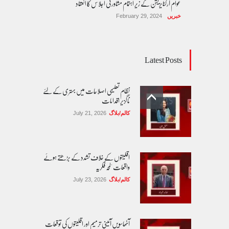
عوام آرگنایزیشن کے زیر اہتمام مشاورتی اجلاس کا انعقاد
خبریں
February 29, 2024
Latest Posts
نظام تعلیمی اصلاحات میں بہتری کے لئے
ناگزیر اقدامات
کالم/بلاگ
July 21, 2026
اقلیتوں کے خلاف تشدد کے بڑھتے ہوئے
واقعات 'لمحہ فکریہ
کالم/بلاگ
July 23, 2026
آٹھاسویں آئینی ترمیم اور اقلیتوں کی توقعات