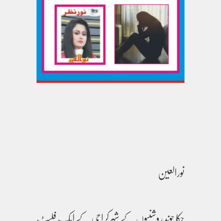
نورالعین
چکا چوند روشنیوں کے شہر کراچی کے ایک فلیٹ