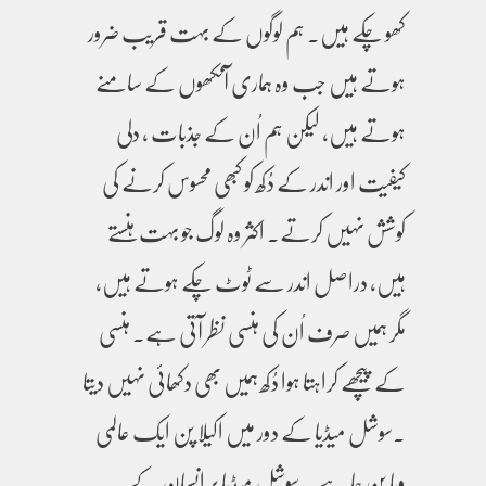
کھو چکے ہیں۔ ہم لوگوں کے بہت قریب ضرور
ہوتے ہیں جب وہ ہماری آنکھوں کے سامنے
ہوتے ہیں، لیکن ہم اُن کے جذبات ، دلی
کیفیت اور اندر کے دُکھ کو کبھی محسوس کرنے کی
کوشش نہیں کرتے۔ اکثر وہ لوگ جو بہت ہنستے
ہیں، دراصل اندر سے ٹوٹ چکے ہوتے ہیں،
مگر ہمیں صرف اُن کی ہنسی نظر آتی ہے۔ ہنسی
کے پیچھے کراہتا ہوا دُکھ ہمیں بھی دکھائی نہیں دیتا
۔سوشل میڈیا کے دور میں اکیلا پن ایک عالمی
وبا بن چا ہے ۔ سوشل میڈیا پر انسان کے