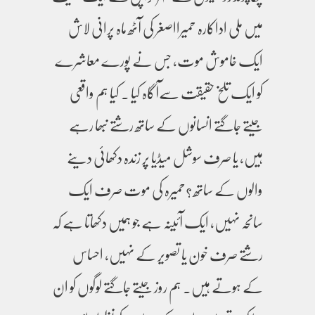
میں ملی اداکارہ حمیرااصغر کی آٹھ ماہ پرانی لاش
ایک خاموش موت، جس نے پورے معاشرے
کو ایک تلخ حقیقت سےآگاہ کیا ۔ کیا ہم واقعی
جیتے جاگتے انسانوں کے ساتھ رشتے نبھا رہے
ہیں، یا صرف سوشل میڈیا پر زندہ دکھائی دینے
والوں کے ساتھ ؟حمیرہ کی موت صرف ایک
سانحہ نہیں، ایک آئینہ ہے جو ہمیں دکھاتا ہے کہ
رشتے صرف خون یا تصویر کے نہیں، احساس
کے ہوتے ہیں۔ ہم روز جیتے جاگتے لوگوں کو ان