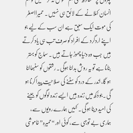
انسان کہلانے کے لائق ہی نہیں۔ حمیرااصغر
کی موت ایک سبق ہے ان سب کے لیے جو
اپنے اردگرد کے افراد کو صرف تب ہی یاد کرتے
ہیں جب وہ دنیا چھوڑ جاتے ہیں۔ سماج کو بہتر
بنانا ہے تو یہ روش بدلنا ہوگی۔ رشتوں کو سنبھالنا
ہو گا، اندر کے درد کو سننے کی صلاحیت پیدا کرنا ہو
گی۔جو دُکھ میں زندہ ہیں ایسے زندہ لوگوں کو جینے
کی امید دینا ہو گی۔ کہیں ہمارے رویوں سے،
ہماری بے توجہی سے، کوئی اور “حمیرہ” خاموشی