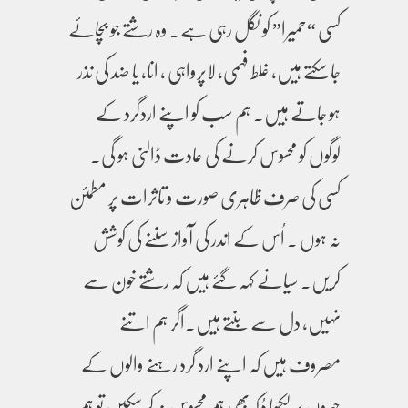
کسی “حمیرا” کو نگل رہی ہے۔ وہ رشتے جو بچائے
جا سکتے ہیں، غلط فہمی، لاپرواہی ، انا، یا ضد کی نذر
ہو جاتے ہیں۔ ہم سب کو اپنے اردگرد کے
لوگوں کو محسوس کرنے کی عادت ڈالنی ہو گی۔
کسی کی صرف ظاہری صورت و تاثرات پر مطمئن
نہ ہوں ۔ اُس کے اندر کی آواز سننے کی کوشش
کریں۔ سیانے کہہ گئے ہیں کہ رشتے خون سے
نہیں، دل سے بنتے ہیں۔اگر ہم اتنے
مصروف ہیں کہ اپنے ارد گرد رہنے والوں کے
چہروں پر لکھا دُکھ بھی ہم محسوس نہ کر سکیں تو ہم