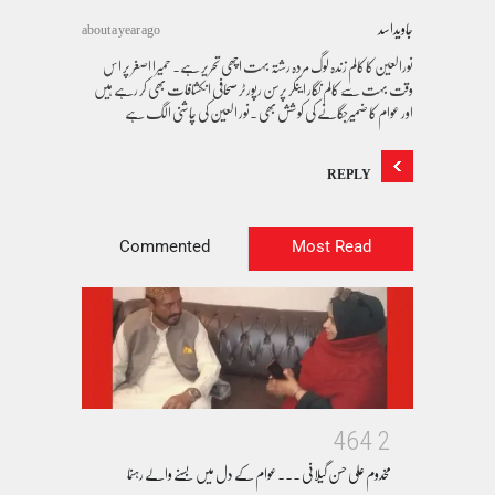
جاویداسد
about a year ago
نورالعین کا کالم زندہ لوگ مردہ رشتہ بہت اچھی تحریر ہے۔ حمیرا اصغر پر اس
وقت بہت سے کالم نگار اینکر پرسن رپورٹر صحافی انکشافات بھی کر رہے ہیں
اور عوام کا ضمیرجگانے کی کوشش بھی ۔نور العین کی چاشنی الگ ہے
REPLY
Commented
Most Read
4
6
4
2
مخدوم علی حسن گیلانی ۔۔۔عوام کے دل میں بسنے والے رہنما