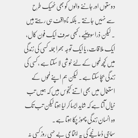
دوستوں اور جاننے والوں کو بھی ٹھیک طرح
سے نہیں جانتے ۔ بلکہ ناواقف ہی رہتے ہیں
۔ لیکن ذرا سوچئیے ، کبھی صرف ایک فون کال،
ایک ملاقات، یا ایک توجہ بھرا جملہ کسی کی زندگی
میں کچھ لمحوں کے لئے خوشی لا سکتا ہے ، کسی کی
زندگی بچا سکتا ہے۔ لیکن ہم اپنے لمحوں کے
استعمال میں بھی اتنے کنجوس ہیں کہ ہمیں تب
خیال آتا ہے کہ شاید ایسا کر لیا ہوتا لیکن تب تک
وہ انسان زندگی چھوڑ چکا ہوتا ہے۔
سماجی ڈحانچے کی یہ اجتماعی بے حسی روز کسی نہ