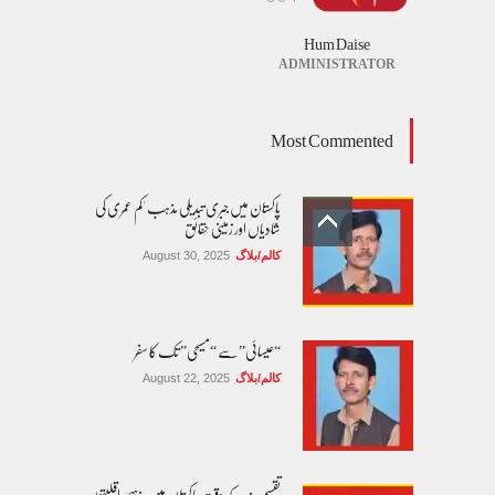
Hum Daise
ADMINISTRATOR
Most Commented
پاکستان میں جبری تبدیلی مذہب 'کم عمری کی
شادیاں اور زمینی حقائق
کالم/بلاگ
August 30, 2025
“عیسائی” سے “مسیحی” تک کا سفر
کالم/بلاگ
August 22, 2025
تقسیم ہند کے وقت پاکستان میں مذہبی اقلیتوں