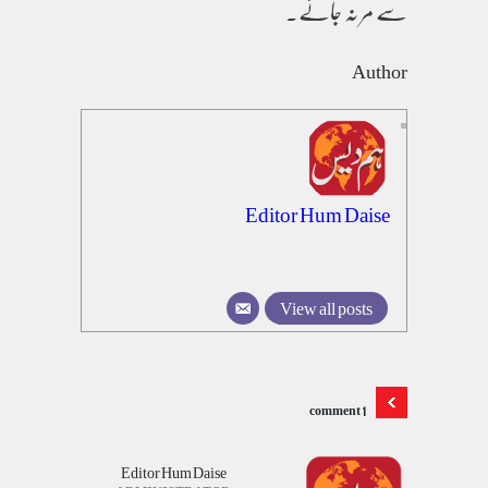
سے مر نہ جائے۔
Author
Editor Hum Daise
View all posts
1 comment
Editor Hum Daise