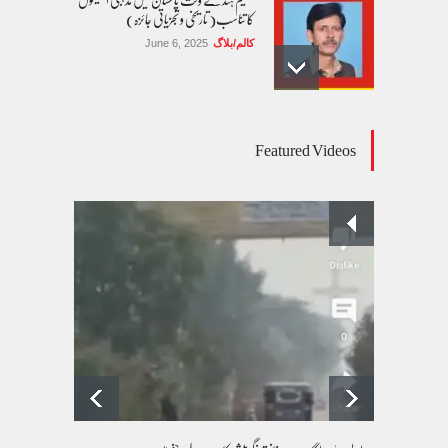
کا تناسب( تاریخی و تجزیاتی جائزہ)
کالم/بلاگ
June 6, 2025
عالمی یومِ خواتین اور پاکستان کی غیر محفوظ اقلیتی
Featured Videos
بیٹیاں
کالم/بلاگ
March 7, 2026
پسند کی شادیوں کا بڑھتا ہوا رجحان اور راولپنڈی
کی یوسیز میں اندارج پر پابندی ایک نیا تنازعہ
کالم/بلاگ
October 14, 2025