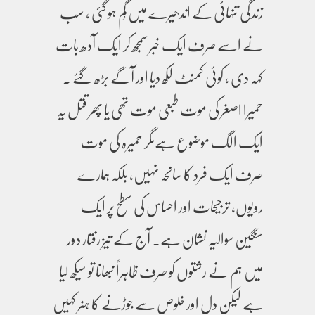
زندگی تنہائی کے اندھیرے میں گُم ہو گئی ، سب
نے اسے صرف ایک خبر سمجھ کر ایک آدھ بات
کہہ دی ، کوئی کمنٹ لکھ دیا اور آگے بڑھ گئے ۔
حمیرا اصغر کی موت طبعی موت تھی یا پھر قتل یہ
ایک الگ موضوع ہےمگر حمیرہ کی موت
صرف ایک فرد کا سانحہ نہیں، بلکہ ہمارے
رویوں، ترجیحات اور احساس کی سطح پر ایک
سنگین سوالیہ نشان ہے۔ آج کے تیز رفتار دور
میں ہم نے رشتوں کو صرف ظاہراً نبھانا تو سیکھ لیا
ہے لیکن دل اور خلوص سے جوڑنے کا ہنر کہیں