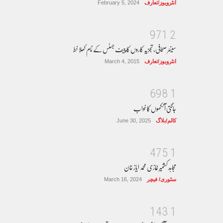
انٹرویوز/تعارف
February 5, 2024
9
7
1
2
سینئر صحافی، تجزیہ کاروں کا چیف جسٹس کے نام کھلا خط
انٹرویوز/تعارف
March 4, 2015
6
9
8
1
جاگتی آنکھوں کا خواب
کالم/بلاگ
June 30, 2025
4
7
5
1
مجاہد کشمیر غازی محمد ایاز خان
سٹوری/ فیچر
March 16, 2024
1
4
3
1