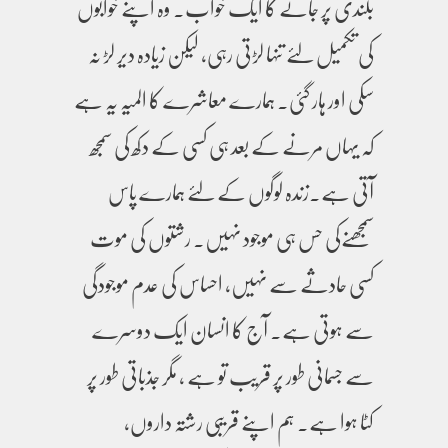
بلندی پر جانے کا ایک خواب۔ وہ اپنے خوابوں
کی تکمیل لئے تنہا لڑتی رہی، لیکن زیادہ دیر لڑ نہ
سکی اور ہار گئی۔ ہمارے معاشرے کا المیہ یہ ہے
کہ یہاں مرنے کے بعد ہی کسی کے دکھ کی سمجھ
آتی ہے۔زندہ لوگوں کے لئے ہمارے پاس
سمجھنےکی حس ہی موجود نہیں۔ رشتوں کی موت
کسی حادثے سے نہیں، احساس کی عدم موجودگی
سے ہوتی ہے۔ آج کا انسان ایک دوسرے
سے جسمانی طور پر قریب تو ہے ، مگر جذباتی طور پر
کٹا ہوا ہے۔ ہم اپنے قریبی رشتہ داروں،