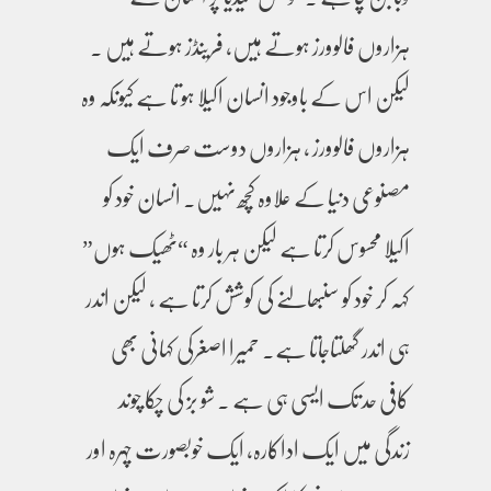
ہزاروں فالوورز ہوتے ہیں، فرینڈز ہوتے ہیں ۔
لیکن اس کے باوجود انسان اکیلا ہو تا ہے کیونکہ وہ
ہزاروں فالوورز ، ہزاروں دوست صرف ایک
مصنوعی دنیا کے علاوہ کچھ نہیں۔ انسان خود کو
اکیلا محسوس کرتا ہے لیکن ہر بار وہ “ٹھیک ہوں”
کہہ کر خود کو سنبھالنے کی کوشش کرتا ہے ، لیکن اندر
ہی اندر گھلتاجاتا ہے۔ حمیرا اصغرکی کہانی بھی
کافی حد تک ایسی ہی ہے ۔ شو بز کی چکا چوند
زندگی میں ایک اداکارہ، ایک خوبصورت چہرہ اور