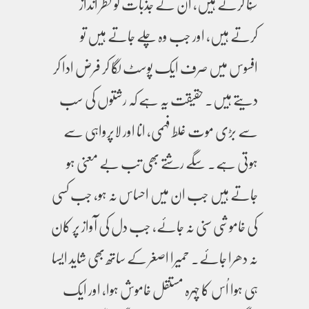
سُنا کرتے ہیں، ان کے جذبات کو نظر انداز
کرتے ہیں، اور جب وہ چلے جاتے ہیں تو
افسوس میں صرف ایک پوسٹ لگا کر فرض ادا کر
دیتے ہیں۔ حقیقت یہ ہے کہ رشتوں کی سب
سے بڑی موت غلط فہمی، انا اور لاپرواہی سے
ہوتی ہے۔ سگے رشتے بھی تب بے معنی ہو
جاتے ہیں جب ان میں احساس نہ ہو، جب کسی
کی خاموشی سنی نہ جائے، جب دل کی آواز پر کان
نہ دھرا جائے۔ حمیرا اصغر کے ساتھ بھی شاید ایسا
ہی ہوا اُس کا چہرہ مستقل خاموش ہوا، اور ایک