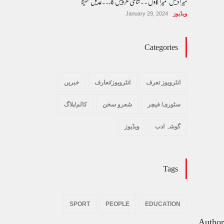
میرا دیس ' میرا گاوں ۔۔شانتی نگرپیش کار۔۔عدیل حفیظ
ویڈیوز
January 29, 2024
Categories
انٹرویوز تعرف
انٹرویوز/تعارف
خبریں
سٹوری/ فیچر
شعرو سخن
کالم/بلاگ
گوشہ ادب
ویڈیوز
Tags
SPORT
PEOPLE
EDUCATION
Author