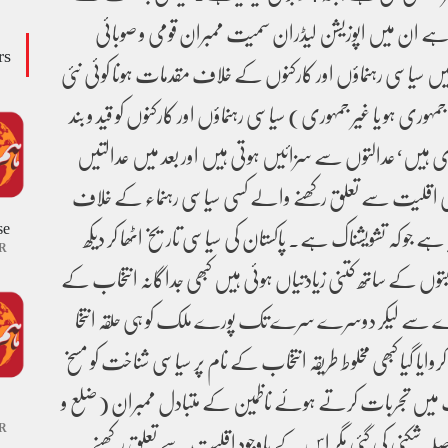
ی ہے ان میں اپوزیشن لیڈران سمیت ممبران قومی و صوبائی
rs
ں سیاسی رہنماؤں اور کارکنوں کے خلاف مقدمات ہونا کوئی نئی
ری ہو یا غیر جمہوری) سیاسی رہنماؤں اور کارکنوں کو قید و بند
ی ہیں‘عدالتوں سے سزائیں ہوتی ہیں اور بعد میں عدالتیں
بی اقلیت سے تعلق رکھنے والے کسی سیاسی رہنماء کے خلاف
se
 ہے جو کہ تشویشناک ہے۔ پاکستان کی سیاسی تاریخ اٹھا کر دیکھ
R
وں کے ساتھ کتنی زیادتیاں ہوئی ہیں کبھی جداگانہ انتخاب کے
سے لیکر دوسرے سرے تک پورے ملک کو ہی حلقہ انتخا
ایا گیا کبھی مخلوط طریقہ انتخاب کے نام پر سیاسی شناخت کو مسخ
تخابات میں تجربات کرتے ہوئے ناظمین کے متبادل ممبران (ضلع و
R
حوصلہ شکنی کی گئی مگر اس کے باوجود اقلیت سے تعلق رکھنے