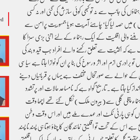
نماؤں کی جانب سے نہ تو کبھی کوئی سازش کی گئی اور نہ کسی
ed
س) میں حصہ لیا گیا‘ چاہئے آمریت ہو یا جمہوریت پرامن سے
 بننے والی اقلیت کے ایک رہنماء کے لئے اتنی بڑی سزا کا
 ہے کہ اکثریت سے تعلق رکھنے والے افراد جب قید و بند کی
برادری ازم اور اثر و رسوخ کی بنا پر ان کو نوازا جاتا ہے سیاسی
ں کے حوالے سے صورتحال مختلف ہے یہاں پر قربانیاں دینے
ز کیا جاتا ہے۔ تاریخ گواہ ہے کہ نامساعد حالات اور پرتشدد
 رہنماء پتلی گلی سے(بیرون ملک) نکل گئے تھے اچھا وقت
وں کو ہی پارٹی ٹکٹ اور عہدے ملے ہیں اور اس وقت وطن
ج ہے اس کے تحت تو اقلیتی نمائندگان کا چناؤ ہوتا ہی پسند نا پسند
خو د حبقوق گل کا تعلق جس پارٹی کے ساتھ ہے ان کی ایک اقلیتی