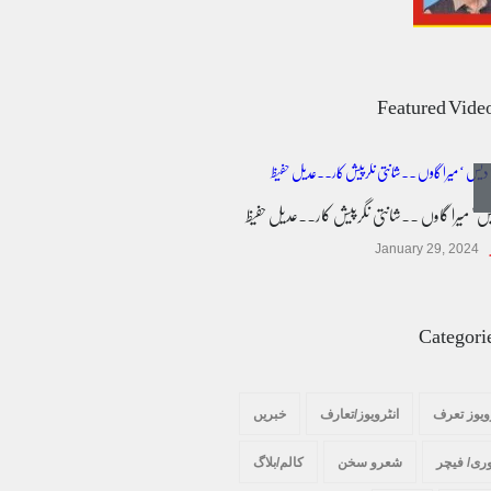
عالمی یومِ خواتین اور پاکستان کی غیر محفوظ اقلیتی
بیٹیاں
Featured Vide
کالم/بلاگ
March 7, 2026
یس ' میرا گاوں ۔۔شانتی نگرپیش کار۔۔عدیل حفیظ
پسند کی شادیوں کا بڑھتا ہوا رجحان اور راولپنڈی
کی یوسیز میں اندارج پر پابندی ایک نیا تنازعہ
January 29, 2024
کالم/بلاگ
October 14, 2025
Categori
ویوز تعرف
انٹرویوز/تعارف
خبریں
ری/ فیچر
شعرو سخن
کالم/بلاگ