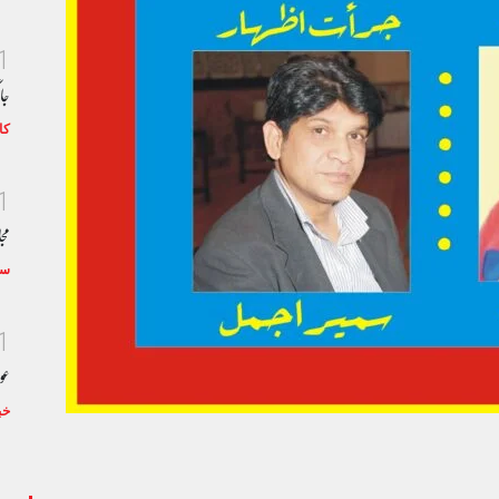
1
جا
کا
1
مجا
سٹ
1
عو
خب