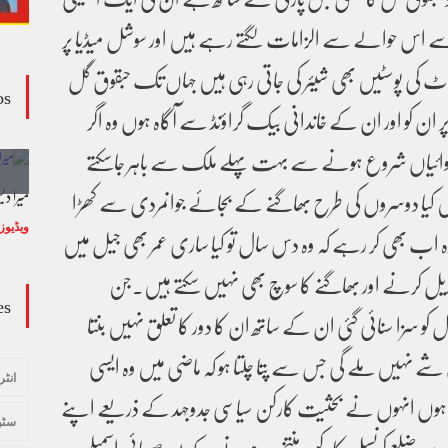
ے اس حوالے سے الزامات لگتے رہے ہیں اور سوشل میڈیا پر
ٹ کی پوسٹیں بھی شیئر کی جاتی رہی ہیں جہاں تک حبقوق گل
os
پر ان کو اور ان کے خاندانی بیک گراؤنڈ سے آگاہ ہوں وہ اگر
کارروائیاں شروع ہونے سے بہت پہلے ملک سے باہر جاسکتے
وڈیو کالم - کالم کار لائبہ زینب
میرا د
ں کیا دوسروں کی طرح بھاگنے کے بجائے جوانمردی سے کھڑا
ار وہ اب بھی کر رہے کہ وہ دس سال تو کیا ساری عمر بھی جیل میں
ویڈیوز
January 24, 2024
ویڈیوز
تبدیل کرنے اور بھاگنے کا سوچ بھی نہیں سکتے ہیں۔جن
es
 سزا سنائی گئی ان کے ساتھ ان کا دور کا تعلق نہیں بنتا
ئی شے نہیں ملے گی جس سے پتا چلتا ہو کہ ماضی میں وہ ایسی
انٹر
وں انہوں نے بحثیت کارکن سیاسی جدوجہد کے ذریعے اپنے
سٹو