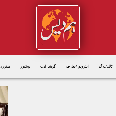
کالم/بلاگ
انٹرویوز/تعارف
گوشہ ادب
ویڈیوز
سٹوری/