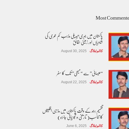
Most Comment
پاکستان میں جبری تبدیلی مذہب 'کم عمری کی
شادیاں اور زمینی حقائق
کالم/بلاگ
August 30, 2025
“عیسائی” سے “مسیحی” تک کا سفر
کالم/بلاگ
August 22, 2025
تقسیم ہند کے وقت پاکستان میں مذہبی اقلیتوں
کا تناسب( تاریخی و تجزیاتی جائزہ)
کالم/بلاگ
June 6, 2025