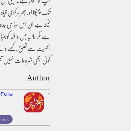
آپ کو منوایا ہے۔نچلی سطح 
تک پہنچنا اور پھر مرکزی ق
نتیحہ ہے ان اس سیاسی جدوجہ
ہے مگر حالیہ جس واقعہ کو بن
اقلیت سے تعلق رکھنے والے 
کوئی اچھی شروعات نہیں ت
Author
 Daise
posts