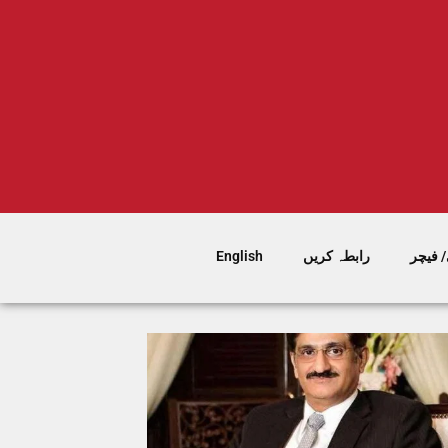
 فیچر
رابطہ کریں
English