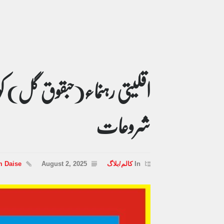
اقلیتی رہنماء(حبقوق گل) کو
شروعات
In
کالم/بلاگ
August 2, 2025
m Daise