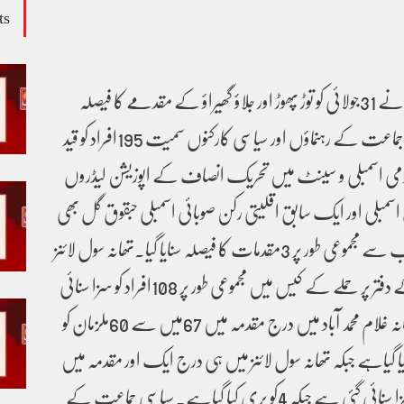
ts
فیصل آباد کی ایک عدالت نے 31جولائی کو توڑ پھوڑ اور جلاؤ گھیراؤ کے مقدمے کا فیصلہ
سناتے ہوئے ایک سیاسی جماعت کے رہنماؤں اور سیاسی کارکنوں سمیت 195افراد کو قید
ومی اسمبلی و سینٹ میں تحریک انصاف کے اپوزیشن لیڈروں
سمبلی اور ایک سابق اقلیتی رکن صوبائی اسمبلی حبقوق گل بھی
شامل ہیں۔عدالت کی جانب سے مجموعی طور پر 3مقدمات کا فیصلہ سنایا گیا۔تھانہ سول لائنز
میں درج حساس ادارے کے دفتر پر حملے کے کیس میں مجموعی طور پر 108افراد کو سزا سنائی
گئی جبکہ 77کو بری کیا گیا۔تھانہ غلام محمد آباد میں درج مقدمہ میں 67میں سے 60ملزمان کو
گئی جبکہ 7کو بری کیا گیاہے جبکہ تھانہ سول لائنز میں ہی درج ایک اور مقدمہ میں
32میں سے 28ملزمان کو سزا سنائی گئی ہے جبکہ 4کو بری کیا گیاہے۔سیاسی جماعت کے