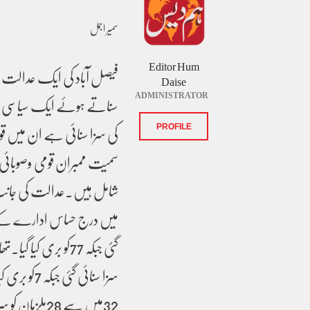
سمیر اجمل
Editor Hum
Daise
ADMINISTRATOR
کی سزا سنائی ہے ان میں ق
PROFILE
سمیت ممبران قومی وصوبائی ا
سزا سنائی 