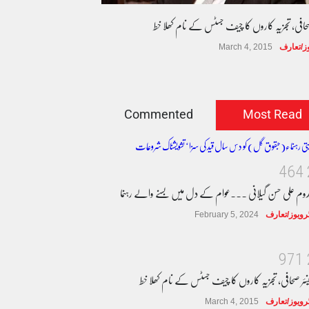
صحافی، تجزیہ کاروں کا چیف جسٹس کے نام کھلا خط
وز/تعارف
March 4, 2015
Commented
Most Read
4
6
4
دوم علی حسن گیلانی ۔۔۔عوام کے دل میں بسنے والے رہنما
ٹرویوز/تعارف
February 5, 2024
9
7
1
نئر صحافی، تجزیہ کاروں کا چیف جسٹس کے نام کھلا خط
ٹرویوز/تعارف
March 4, 2015