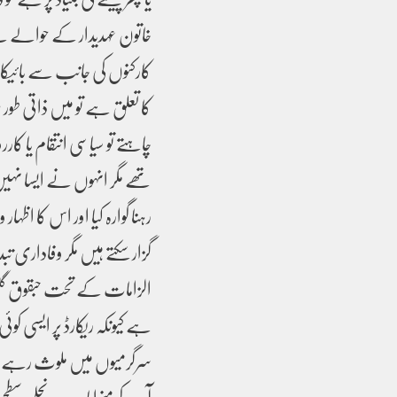
خاتون عہدیدار کے حوالے س
کارکنوں کی جانب سے بائیکا
کا تعلق ہے تو میں ذاتی طور 
چاہتے تو سیاسی انتقام یا 
تھے مگر انہوں نے ایسا نہی
رہنا گوارہ کیا اور اس کا اظہ
گزار سکتے ہیں مگر وفاداری 
الزامات کے تحت حبقوق گل کو
ہے کیونکہ ریکارڈ پر ایسی کو
سرگرمیوں میں ملوث رہے ہ