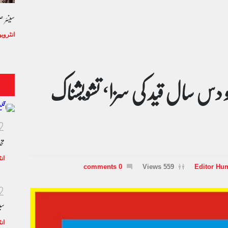
سینئر 
انٹروی
 دس سال قید کی سزا‘ تشویشناک
2
مخ
ان
0 comments
559 Views
Editor Hu
2
سی
ان