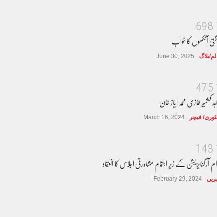
6
9
8
گتی آنکھوں کا خواب
لم/بلاگ
June 30, 2025
4
7
5
ہد کشمیر غازی محمد ایاز خان
وری/ فیچر
March 16, 2024
1
4
3
ام آرگنایزیشن کے زیر اہتمام مشاورتی اجلاس کا انعقاد
ریں
February 29, 2024