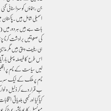
جن رہنماؤں کو سزا سنائی گئ
اسمبلی شامل ہیں۔پاکستان می
بات ہے ہیں ہر دور میں (جمہو
کی صعوبتیں برادشت کرنا پڑ
ہی ریلیف دیتی ہیں مگر مذہ
اس طرح کا فیصلہ پہلی بار آیا
لیں سیاست کے نام پر اقلیت
نام پر ملک کے ایک سرے 
ب قرار دے کر ذلیل و خوار کرو
کیا گیا اور کبھی بلدیاتی ان
میونسپل کارپوریشن) بنا کر 