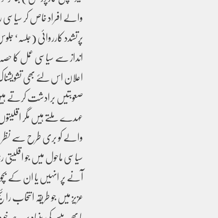
والے افراد خاص کر سیاسی رہ
پرتشدد کارروائی (جلسہ‘ جلو
انداز سے سیاسی عمل کا حصہ
اعلان اس لئے بھی تشویشناک
صعوبتیں برادشت کرتے ہیں تو 
عہدے ملتے ہیں مگر اقلیتو
والے کو بری طرح سے نظر اندا
سیاسی ماحول میں جو اقلیتی
آنے پر انہیں یا ان کے بچ
عزیز میں جو طریقہ انتحاب رائ
یا پھر پیسے کی بنیاد پر ہے 