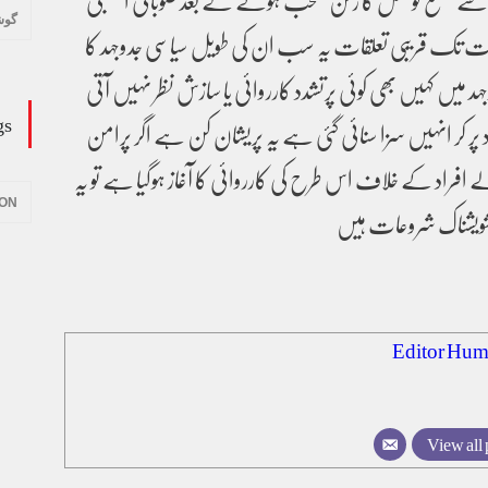
سے ضلع کونسل کا رکن منتخب ہونے کے بعد صوبائی اسمبلی
گوش
یادت تک قریبی تعلقات یہ سب ان کی طویل سیاسی جدوجہد کا
د میں کہیں بھی کوئی پرتشدد کارروائی یا سازش نظر نہیں آتی
gs
یاد پر کر انہیں سزا سنائی گئی ہے یہ پریشان کن ہے اگر پرامن
افراد کے خلاف اس طرح کی کارروائی کا آغاز ہوگیا ہے تو یہ
ION
شویشناک شروعات ہیں
Editor Hum
View all 