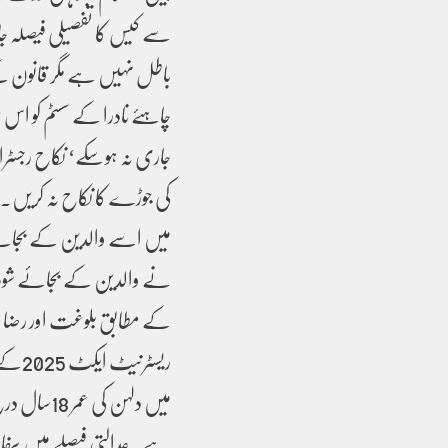
سے کیس کا تفصیلی فیصلہ 
باطل نہیں ہے مگر قانون
چاہئے نادرا کے سسٹم کو اس ط
کی جوڑے کا نکاح نہ کریں۔
میں اسے والدین کے بجائے
نے والدین کے بجائے شوہر 
کے مطابق بلوغت اور رضا م
ہے۔عدالتی فیصلے میں سفارش