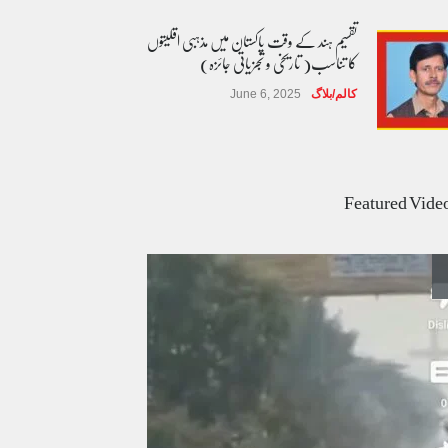
تقسیم ہند کے وقت پاکستان میں مذہبی اقلیتوں
کا تناسب( تاریخی و تجزیاتی جائزہ)
کالم/بلاگ
June 6, 2025
عالمی یومِ خواتین اور پاکستان کی غیر محفوظ اقلیتی
بیٹیاں
Featured Vide
کالم/بلاگ
March 7, 2026
پسند کی شادیوں کا بڑھتا ہوا رجحان اور راولپنڈی
کی یوسیز میں اندارج پر پابندی ایک نیا تنازعہ
کالم/بلاگ
October 14, 2025