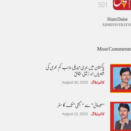
5
0
1
Hum Daise
ADMINISTRATO
Most Comment
پاکستان میں جبری تبدیلی مذہب 'کم عمری کی
شادیاں اور زمینی حقائق
کالم/بلاگ
August 30, 2025
“عیسائی” سے “مسیحی” تک کا سفر
کالم/بلاگ
August 22, 2025