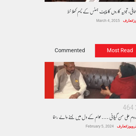
صحافی، تجزیہ کاروں کا چیف جسٹس کے نام کھلا خط
وز/تعارف
March 4, 2015
Commented
Most Read
4
6
4
دوم علی حسن گیلانی ۔۔۔عوام کے دل میں بسنے والے رہنما
ٹرویوز/تعارف
February 5, 2024