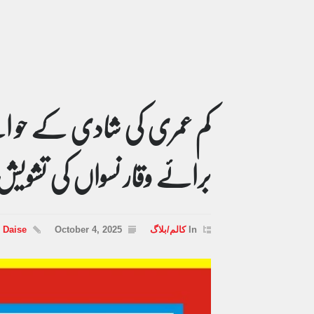
کم عمری کی شادی کے حو ال
برائے وقار نسواں کی تشویش
In
کالم/بلاگ
October 4, 2025
 Daise