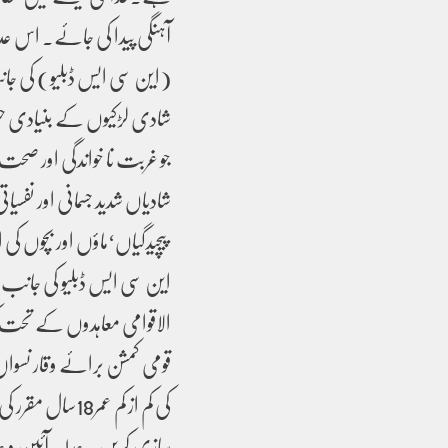
آہنگی پیدا کی جائے۔ اس عد
(این سی ایس ڈبلیو) کی جان
شادی لڑکیوں کے بنیادی ح
جو غربت نا خواندگی اور صح
شادیاں شدید جسمانی اور نفس
پیچیدگیاں‘ماؤں اور بچوں کی
این سی ایس ڈبلیو کی جانب سے
الاقوامی معاہدوں کے تحت ک
قومی کمشن برائے وقار نسو
کی کم از کم عم
سازی کریں۔ عدلیہ آئین و ع