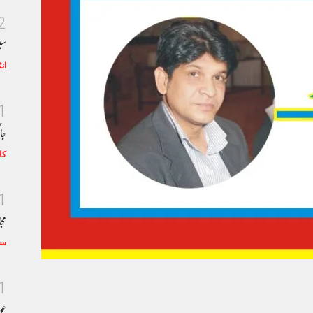
2
سی
ان
1
جا
کا
1
مجا
سٹ
1
عو