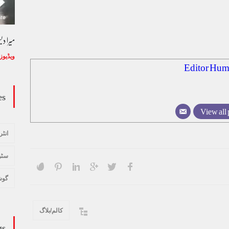
وڈیو کالم - کالم کار لائبہ زینب
میرا د
ویڈیوز
January 24, 2024
ویڈیوز
Editor Hum
es
View all 
انٹر
سٹو
گوش
کالم/بلاگ
gs