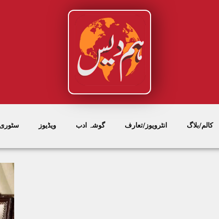
کالم/بلاگ
انٹرویوز/تعارف
گوشہ ادب
ویڈیوز
سٹوری/