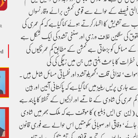
التی فیصلے کے حوالے سے قومی کمشن برائے وقار نسواں
ب سے تشویش کا اظہار کرتے ہوئے کہا گیاہے کہ کم عمری کی
R
قوق کی سنگین خلاف ورزی اور صنفی تشدد کی ایک شکل ہے
ت کے مسائل کو بڑھاتی ہے کمشن کے مطابق کم عمر بچیوں کی
ed
یاتی خطرات کا باعث بنتی ہیں جن میں زچگی کی کی
 اموات‘ غذائی قلت‘گھریلو تشدد اور نفسیاتی مسائل شامل ہیں۔
 جاری پریس ریلیز میں کہا گیاہے کہ پاکستانی آئین اور بین
م عمری کی شادی کے خاتمے اور لڑکیوں کے تحفظ کا پابند ہے
اں (این سی ایس ڈبلیو) کا موقف ہے کہ ملک بھر میں شادی
ر18سال مقرر کی جائے‘ وفاقی اور صوبائی حکومتیں اس حوالے سے فوری قانون
المی ذمہ داریوں کے تحت قوانین کی تشریح کرے اور تمام