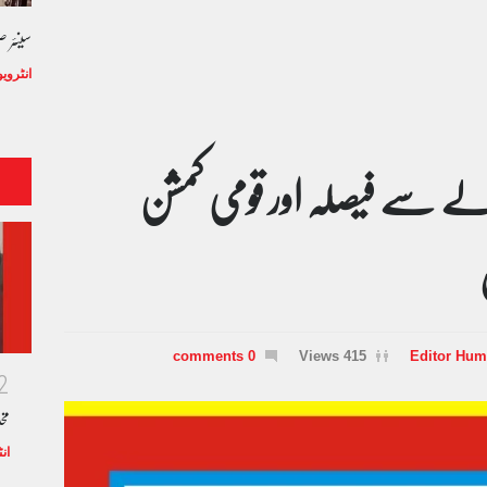
سینئر 
انٹروی
ے سے فیصلہ اور قومی کمشن
0 comments
415 Views
Editor Hum
2
مخ
ان