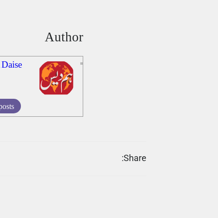
Author
 Daise
posts
Share: