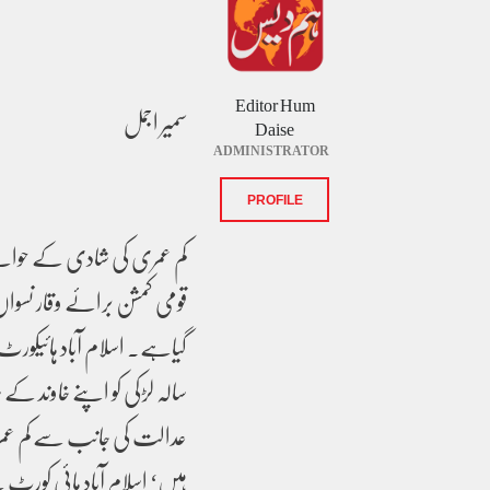
Editor Hum
سمیر اجمل
Daise
ADMINISTRATOR
PROFILE
کم عمری کی شادی کے حوال
قومی کمشن برائے وقار نسواں
گیاہے۔ اسلام آباد ہائیکور
سالہ لڑکی کو اپنے خاوند 
عدالت کی جانب سے کم عمری
ہیں‘ اسلام آباد ہائی کور