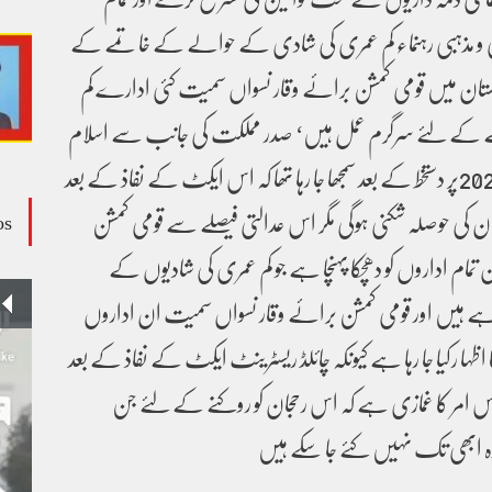
 و مذہبی رہنماء کم عمری کی شادی کے حوالے کے خاتمے کے
کستان میں قومی کمشن برائے وقار نسواں سمیت کئی ادارے کم
 کے لئے سرگرم عمل ہیں‘ صدر مملکت کی جانب سے اسلام
آباد چائلڈ ریسٹرنیٹ ایکٹ 2025پر دستخط کے بعد سمجھا جا رہا تھا کہ اس ایکٹ کے نفاذ کے بعد
ن کی حوصلہ شکنی ہوگی مگر اس عدالتی فیصلے سے قومی کمشن
os
مام اداروں کو دھچکا پہنچا ہے جو کم عمری کی شادیوں کے
ہے ہیں اور قومی کمشن برائے وقار نسواں سمیت ان اداروں
ا رکیا جا رہا ہے کیونکہ چائلڈ ریسٹرینٹ ایکٹ کے نفاذ کے بعد
ا اس امر کا غمازی ہے کہ اس رحجان کو روکنے کے لئے جن
ابھی تک نہیں کئے جا سکے ہیں