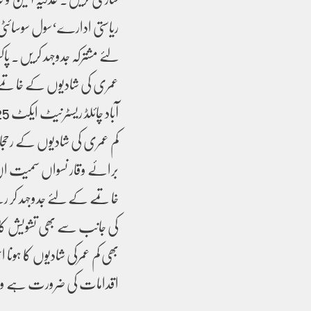
ریاستی ادارے‘سول سوسائٹی
لئے مشترکہ جدوجہد کریں۔ پا
عمری کی شادیوں کے خاتمے
کم عمری کی شادیوں کے رحجا
برائے وقار نسواں سمیت ان ت
خاتمے کے لئے جدوجہد کر ر
کی جانب سے بھی تشویش کا اظہ
بھی کم عمرکی شادیوں کا ہون
اقدامات کی ضرورت ہے وہ 