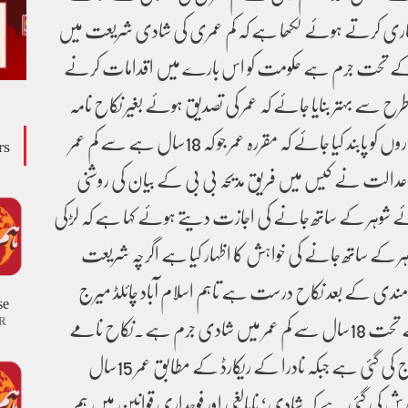
جاری کرتے ہوئے لکھا ہے کہ کم عمری کی شادی شریعت میں
 کے تحت جرم ہے حکومت کو اس بارے میں اقدامات کرنے
رح سے بہتر بنایا جائے کہ عمر کی تصدیق ہوئے بغیر نکاح نامہ
جاری نہ ہوسکے‘ نکاح رجسٹراروں کو پابند کیا جائے کہ مقررہ عمر جو کہ 18سال ہے سے کم عمر
rs
عدالت نے کیس میں فریق مدیحہ بی بی کے بیان کی روشنی
 شوہر کے ساتھ جانے کی اجازت دیتے ہوئے کہا ہے کہ لڑکی
کے ساتھ جانے کی خواہش کا اظہار کیا ہے اگرچہ شریعت
ندی کے بعد نکاح درست ہے تاہم اسلام آباد چائلڈ میرج
se
ریسٹرنیٹ ایکٹ 2025کے تحت 18سال سے کم عمر میں شادی جرم ہے۔نکاح نامے
R
میں دلہن کی عمر 18سال درج کی گئی ہے جبکہ نادرا کے ریکارڈ کے مطابق عمر 15سال
 کی گئی ہے کہ شادی‘ نابالغی اور فوجداری قوانین میں ہم