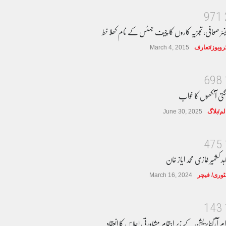
9
7
1
نئر صحافی، تجزیہ کاروں کا چیف جسٹس کے نام کھلا خط
ٹرویوز/تعارف
March 4, 2015
6
9
8
گتی آنکھوں کا خواب
لم/بلاگ
June 30, 2025
4
7
5
ہد کشمیر غازی محمد ایاز خان
وری/ فیچر
March 16, 2024
1
4
3
ام آرگنایزیشن کے زیر اہتمام مشاورتی اجلاس کا انعقاد