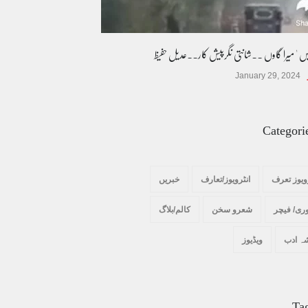
یس ' میرا گاوں ۔۔شانتی نگرپیش کار۔۔عدیل حفیظ
January 29, 2024
Categori
ویوز تعرف
انٹرویوز/تعارف
خبریں
ری/ فیچر
شعرو سخن
کالم/بلاگ
ہ ادب
ویڈیوز
Ta