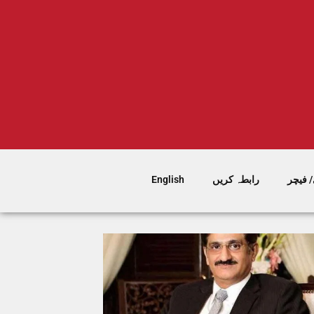
 فیچر
رابطہ کریں
English