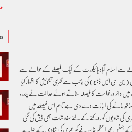
خب
ts
ے سے اسلام آباد ہائیکورٹ کے ایک فیصلے کے حوالے سے
 (این سی ایس ڈبلیو) کی جانب سے گہری تشویش کا اظہار کیا
ٹ میں دائر درخواست کا فیصلہ سناتے ہوئے عدالت نے پندرہ
کے ساتھ جانے کی اجازت دے دی ہے تاہم اس فیصلے میں
 کی شادیوں کو روکنے کے لئے سفارشات بھی پیش کی گئی
ٹ کے جسٹس محمد اعظم خان نے کم عمری کی شادی کے حوالے