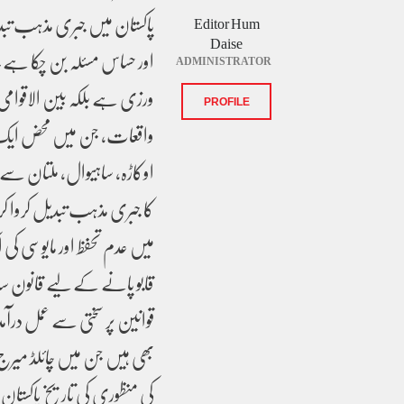
پاکستان میں جبری مذہب تبدیل
Editor Hum
Daise
اور حساس مسئلہ بن چکا ہے 
ADMINISTRATOR
ورزی ہے بلکہ بین الاقوامی 
PROFILE
واقعات، جن میں محض ایک ماہ
اوکاڑہ، ساہیوال، ملتان سے در
کا جبری مذہب تبدیل کروا کر
میں عدم تحفظ اور مایوسی ک
قابو پانے کے لیے قانون سا
قوانین پر سختی سے عمل درآ
کی منظوری کی تاریخ پاکستان