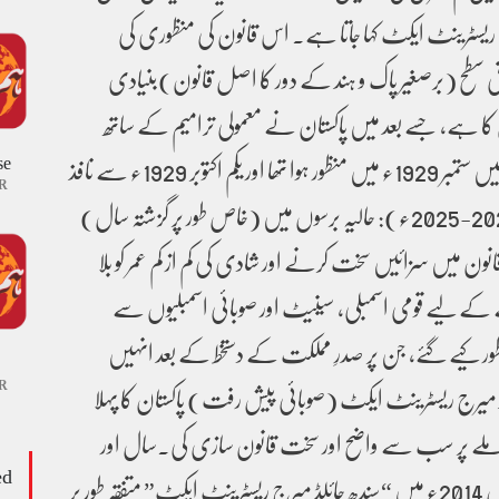
ریسٹرینٹ ایکٹ کہا جاتا ہے۔ اس قانون کی منظوری کی
ی سطح (برصغیر پاک و ہند کے دور کا اصل قانون)بنیادی
 کا ہے، جسے بعد میں پاکستان نے معمولی ترامیم کے ساتھ
se
برقرار رکھا۔ یہ قانون اصل میں ستمبر 1929ء میں منظور ہوا تھا اور یکم اکتوبر 1929ء سے نافذ
R
العمل ہوا۔ وفاقی ترمیم (2024-2025ء): حالیہ برسوں میں (خاص طور پر گزشتہ سال)
انون میں سزائیں سخت کرنے اور شادی کی کم از کم عمر کو بلا
 سال کرنے کے لیے قومی اسمبلی، سینیٹ اور صوبائی اسمبلیوں سے
ظور کیے گئے، جن پر صدرِ مملکت کے دستخط کے بعد انہیں
R
چائلڈ میرج ریسٹرینٹ ایکٹ (صوبائی پیش رفت) پاکستان کا پہلا
ے پر سب سے واضح اور سخت قانون سازی کی۔سال اور
ed
مہینہ: سندھ اسمبلی نے اپریل 2014ء میں “سندھ چائلڈ میرج ریسٹرینٹ ایکٹ” متفقہ طور پر