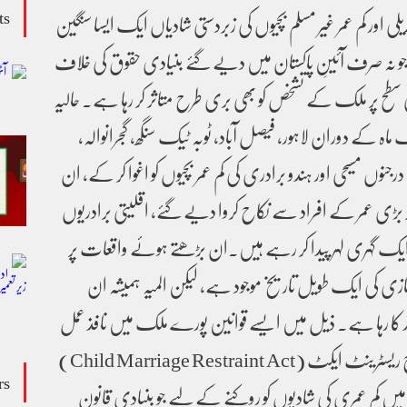
ts
ی اور کم عمر غیر مسلم بچیوں کی زبردستی شادیاں ایک ایسا سنگین
جو نہ صرف آئینِ پاکستان میں دیے گئے بنیادی حقوق کی خلاف
سطح پر ملک کے تشخص کو بھی بری طرح متاثر کر رہا ہے۔ حالیہ
 کے دوران لاہور، فیصل آباد، ٹوبہ ٹیک سنگھ، گجرانوالہ،
جنوں مسیحی اور ہندو برادری کی کم عمر بچیوں کو اغوا کر کے، ان
 بڑی عمر کے افراد سے نکاح کروا دیے گئے، اقلیتی برادریوں
ی ایک گہری لہر پیدا کر رہے ہیں۔ان بڑھتے ہوئے واقعات پر
زی کی ایک طویل تاریخ موجود ہے، لیکن المیہ ہمیشہ ان
مد کا رہا ہے۔ ذیل میں ایسے قوانین پورے ملک میں نافذ عمل
بھی ہیں جن میں چائلڈ میرج ریسٹرینٹ ایکٹ (Child Marriage Restraint Act)
rs
 میں کم عمری کی شادیوں کو روکنے کے لیے جو بنیادی قانون