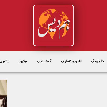
کالم/بلاگ
انٹرویوز/تعارف
گوشہ ادب
ویڈیوز
سٹوری/