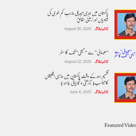
پاکستان میں جبری تبدیلی مذہب 'کم عمری کی
شادیاں اور زمینی حقائق
کالم/بلاگ
August 30, 2025
“عیسائی” سے “مسیحی” تک کا سفر
کالم/بلاگ
August 22, 2025
تقسیم ہند کے وقت پاکستان میں مذہبی اقلیتوں
کا تناسب( تاریخی و تجزیاتی جائزہ)
کالم/بلاگ
June 6, 2025
عالمی یومِ خواتین اور پاکستان کی غیر محفوظ اقلیتی
بیٹیاں
Featured Vide
کالم/بلاگ
March 7, 2026