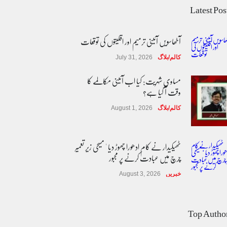
Latest Pos
آٹھاسویں آئینی ترمیم اور اقلیتوں کی توقعات
کالم/بلاگ
July 31, 2026
مساوی شہریت: کیا اب آئینی مکالمے کا
وقت آ گیا ہے؟
کالم/بلاگ
August 1, 2026
ٹھیکیدار نے کام ادھورا چھوڑ دیا ' مسیحی زیر تعمیر
چرچ میں عبادت کرنے پر مجبور
خبریں
August 3, 2026
پاکستان مِیں ا یک قابل اعتماد اور جمہوری
ڈیجیٹل نظام وقت کی اہم ضرورت ہے'
Top Autho
ماہرین