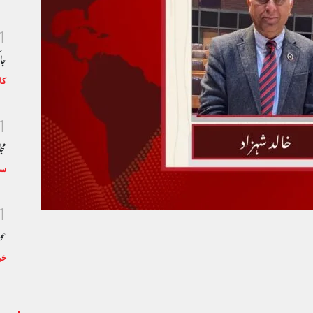
1
جا
کا
1
مجا
سٹ
1
عو
خب