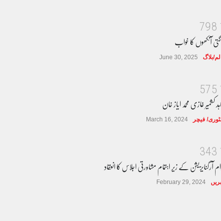
7
9
8
گتی آنکھوں کا خواب
لم/بلاگ
June 30, 2025
5
7
5
ہد کشمیر غازی محمد ایاز خان
وری/ فیچر
March 16, 2024
3
4
3
ام آرگنایزیشن کے زیر اہتمام مشاورتی اجلاس کا انعقاد
ریں
February 29, 2024