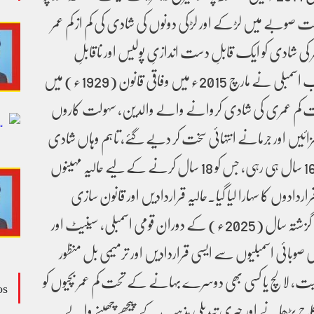
ت صوبے میں لڑکے اور لڑکی دونوں کی شادی کی کم از کم عمر
 عمر کی شادی کو ایک قابلِ دست اندازیِ پولیس اور ناقابلِ
ضمانت جرم قرار دیا گیا۔پنجاب اسمبلی نے مارچ 2015ء میں وفاقی قانون (1929ء) میں
حت کم عمری کی شادی کروانے والے والدین، سہولت کاروں
ائیں اور جرمانے انتہائی سخت کر دیے گئے، تاہم وہاں شادی
کی قانونی عمر لڑکی کے لیے 16 سال ہی رہی، جس کو 18 سال کرنے کے لیے حالیہ مہینوں
اردادوں کا سہارا لیا گیا۔حالیہ قراردادیں اور قانون سازی
(2025ء کی پیش رفت)، گزشتہ سال (2025ء) کے دوران قومی اسمبلی، سینیٹ اور
ی صوبائی اسمبلیوں سے ایسی قراردادیں اور ترمیمی بل منظور
بت، لالچ یا کسی بھی دوسرے بہانے کے تحت کم عمر بچیوں کو
os
کاح پڑھانے اور جبری تبدیلیِ مذہب کے پیچھے چھپنے والے