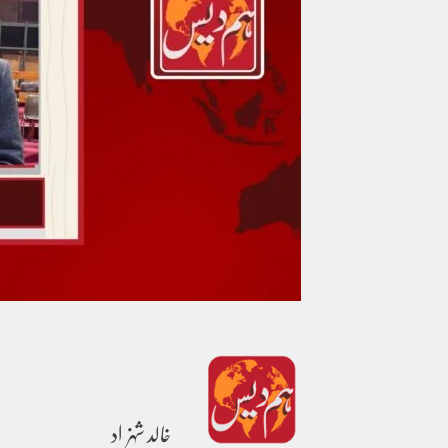
خالد شہزاد