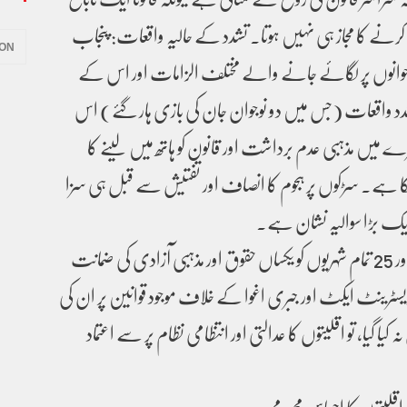
لہ کرنے کا مجاز ہی نہیں ہوتا۔ تشدد کے حالیہ واقعات: پنجاب
ION
نوجوانوں پر لگائے جانے والے مختلف الزامات اور اس کے
دد واقعات (جس میں دو نوجوان جان کی بازی ہار گئے) اس
 میں مذہبی عدم برداشت اور قانون کو ہاتھ میں لینے کا
ا ہے۔ سڑکوں پر ہجوم کا انصاف اور تفتیش سے قبل ہی سزا
یک بڑا سوالیہ نشان ہے۔
آئینِ پاکستان کا آرٹیکل 20 اور 25 تمام شہریوں کو یکساں حقوق اور مذہبی آزادی کی ضمانت
یسٹرینٹ ایکٹ اور جبری اغوا کے خلاف موجود قوانین پر ان کی
گیا، تو اقلیتوں کا عدالتی اور انتظامی نظام پر سے اعتماد