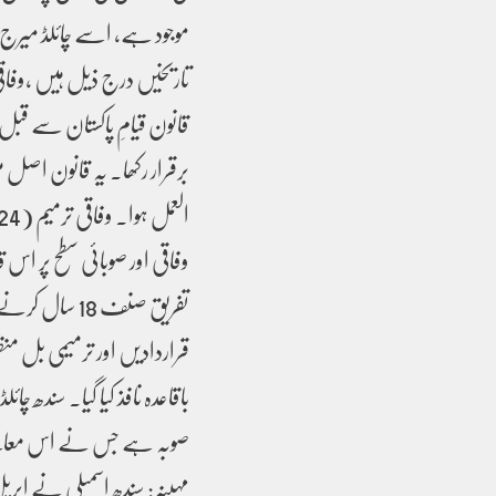
موجود ہے، اسے چائلڈ میرج 
تاریخیں درج ذیل ہیں ،وفاق
قانون قیامِ پاکستان سے قبل
وفاقی اور صوبائی سطح پر اس ق
تفریق صنف 18
قراردادیں اور ترمیمی بل من
باقاعدہ نافذ کیا گیا۔ سندھ 
صوبہ ہے جس نے اس معامل