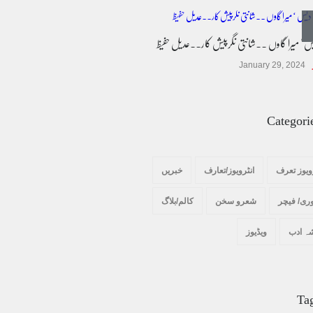
پسند کی شادیوں کا بڑھتا ہوا رجحان اور راولپنڈی
کی یوسیز میں اندارج پر پابندی ایک نیا تنازعہ
یس ' میرا گاوں ۔۔شانتی نگرپیش کار۔۔عدیل حفیظ
کالم/بلاگ
October 14, 2025
January 29, 2024
Categori
ویوز تعرف
انٹرویوز/تعارف
خبریں
ری/ فیچر
شعرو سخن
کالم/بلاگ
ہ ادب
ویڈیوز
Ta