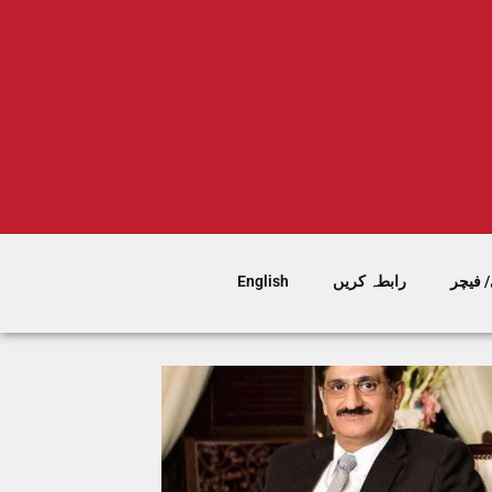
 فیچر
رابطہ کریں
English