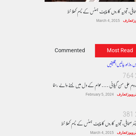
صحافی، تجزیہ کاروں کا چیف جسٹس کے نام کھلا خط
وز/تعارف
March 4, 2015
Commented
Most Read
7
6
4
دوم علی حسن گیلانی ۔۔۔عوام کے دل میں بسنے والے رہنما
ٹرویوز/تعارف
February 5, 2024
3
8
1
نئر صحافی، تجزیہ کاروں کا چیف جسٹس کے نام کھلا خط
ٹرویوز/تعارف
March 4, 2015