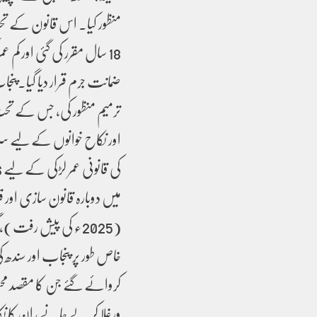
منظور کیا۔ اس قانون کے تح
18 سال مقرر کی گئی اور کم
ترمیم منظور کی، جس کے ت
اور نکاح خوانوں کے لیے سز
میں دوبارہ قانون سازی اور قر
خاص طور پر پنجاب اور سندھ ک
کروائے گئے جن کا مقصد مح
ورغلا کر لے جانے، ان کا ن