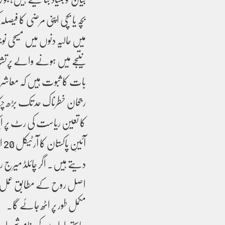
بچہ یا بچی اپنی مرضی کا فیص
میں حالیہ دنوں میں مسیحی 
نتیجے میں ہونے والے پرتش
بات کا ثبوت ہیں کہ معاشرے
رجحان خطرناک حد تک بڑھ چک
کا تعین ریاست کی رٹ پر ا
دیتے ہیں۔ اگر چائلڈ میرج ر
اصل روح کے مطابق عمل نہ کیا 
مکمل طور پر اٹھ جائے گا۔