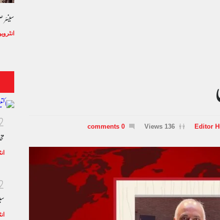
سینئر 
انٹروی
2
0 comments
136 Views
Editor 
مخ
ان
2
سی
ان