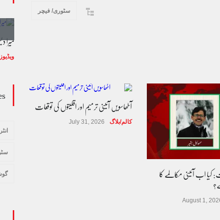
سٹوری/ فیچر
وڈیو کالم - کالم کار لائبہ زینب
میرا د
ویڈیوز
January 24, 2024
ویڈیوز
es
آٹھاسویں آئینی ترمیم اور اقلیتوں کی توقعات
کالم/بلاگ
July 31, 2026
انٹر
سٹو
 کیا اب آئینی مکالمے کا
گوش
ے؟
August 1, 202