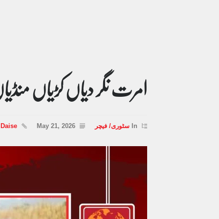
امرت نگر دیاں کڑیاں منڈی
In
سٹوری/ فیچر
May 21, 2026
 Daise