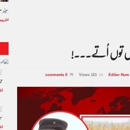
سینئر 
انٹروی
اں توں اُتے۔۔۔!
2
0 comments
161 Views
Editor Hum
مخ
ان
2
سی
ان