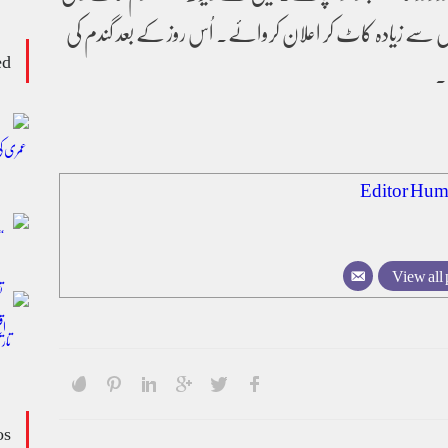
 سے زیادہ کاٹ کر اعلان کروائے۔ اُس روز کے بعد گندم کی
ed
ا۔
Editor Hum
View all 
os