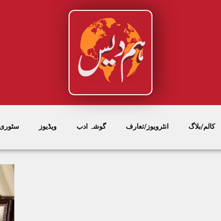
کالم/بلاگ
انٹرویوز/تعارف
گوشہ ادب
ویڈیوز
سٹوری/