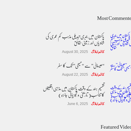
Most Comment
پاکستان میں جبری تبدیلی مذہب 'کم عمری کی
شادیاں اور زمینی حقائق
کالم/بلاگ
August 30, 2025
“عیسائی” سے “مسیحی” تک کا سفر
کالم/بلاگ
August 22, 2025
تقسیم ہند کے وقت پاکستان میں مذہبی اقلیتوں
کا تناسب( تاریخی و تجزیاتی جائزہ)
کالم/بلاگ
June 6, 2025
عالمی یومِ خواتین اور پاکستان کی غیر محفوظ اقلیتی
بیٹیاں
Featured Vide