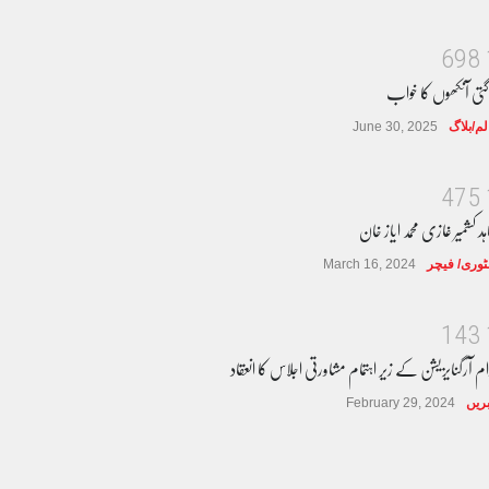
6
9
8
گتی آنکھوں کا خواب
لم/بلاگ
June 30, 2025
4
7
5
ہد کشمیر غازی محمد ایاز خان
وری/ فیچر
March 16, 2024
1
4
3
ام آرگنایزیشن کے زیر اہتمام مشاورتی اجلاس کا انعقاد
ریں
February 29, 2024