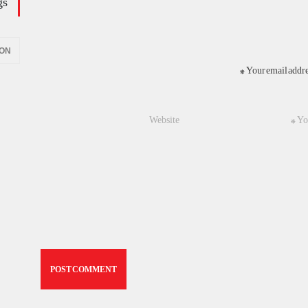
gs
ION
Your email addres