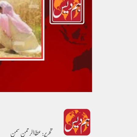
تحریر: عطاالرحمن سمن