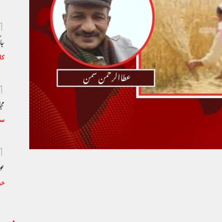
1
جا
کا
1
مجا
سٹ
1
عو
خب