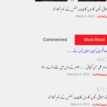
صحافی، تجزیہ کاروں کا چیف جسٹس کے نام کھلا خط
وز/تعارف
March 4, 2015
Commented
Most Read
4
6
4
دوم علی حسن گیلانی ۔۔۔عوام کے دل میں بسنے والے رہنما
ٹرویوز/تعارف
February 5, 2024
9
7
1
نئر صحافی، تجزیہ کاروں کا چیف جسٹس کے نام کھلا خط
ٹرویوز/تعارف
March 4, 2015