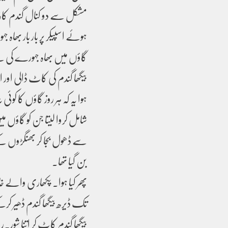
مشکل سے دو کنال گندم کاٹی تھ
ہوئے اسپیکر پر بار بار بھاہ 
گاؤں میں بھاہ جہورے کی ج
بیگھا گندم کی کاٹ ڈالی اور ا
ہوا یہ کہ ہر روز گاؤں کا کوئ
شامل کروا لیتا جن کو گاؤں م
بن گیا تھا۔
پھر کیا ہوا۔ پکھاری والے خا
تک ڈیرھ بیگھا گندم ڈھیر کر
بیگھا گندم کاٹ کر اتنا شور۔ر