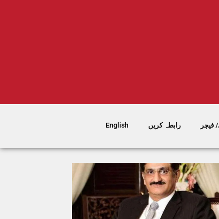
 فیچر
رابطہ کریں
English