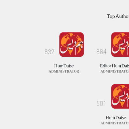
مساوی شہریت: کیا اب آئینی مکالمے کا
وقت آ گیا ہے؟
Top Autho
کالم/بلاگ
August 1, 2026
ٹھیکیدار نے کام ادھورا چھوڑ دیا ' مسیحی زیر تعمیر
چرچ میں عبادت کرنے پر مجبور
8
3
2
8
8
4
خبریں
August 3, 2026
HumDaise
Editor Hum Dai
ADMINISTRATOR
ADMINISTRATO
5
0
1
Hum Daise
ADMINISTRATO