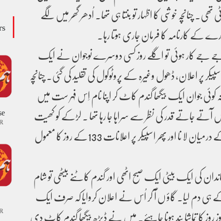
ی۔ چنانچہ خوشی کا اظہار تو بنتا ہی تھا۔ اُدھر گھر میں لگے
rs
جہورے کے کارنامہ کا فرمان جاری ہوتا رہا۔
ے جے کار ہوئی تو اگلے روز کسی دوسرے نوجوان نے ایک
سپیکر پر اعلان، ڈھول وغیرہ کے پروٹوکول کی تقلید کی گئی۔ چنانچہ
ی نہ کوئی جوان ایک بیگھا گندم کاٹ کر اپنا نام اِس فہر ست میں
se
یں آتے جاتے قدر کی نظر سے سراہا جا رہا تھا ۔ لڑکے کو کھیت
R
سے ڈھول بجا کر بھنگڑوں کے درمیان لا نا اور پھر اسپیکر پر اعلانات 133کے روز کا معمول
ندان کی ایک بیٹی ایک صبح اٹھی اور گندم کاٹنے بیٹھی تو شام
کے ہی دم لیا۔ گاؤ ں آ کر اُس نے اعلان کروایا کہ صرف ایک
R
وز روز کا تماشا بند ہونا چاہئے۔ میں نے ڈیڑھ بیگھا گندم کاٹ دی