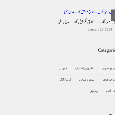
کالم/بلاگ
March 7, 2026
پسند کی شادیوں کا بڑھتا ہوا رجحان اور راولپنڈی
کی یوسیز میں اندارج پر پابندی ایک نیا تنازعہ
یس ' میرا گاوں ۔۔شانتی نگرپیش کار۔۔عدیل حفیظ
کالم/بلاگ
October 14, 2025
January 29, 2024
Categori
ویوز تعرف
انٹرویوز/تعارف
خبریں
ری/ فیچر
شعرو سخن
کالم/بلاگ
ہ ادب
ویڈیوز