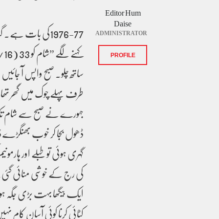
Editor Hum
Daise
1976-77کی بات ہے
ADMINISTRATOR
PROFILE
ساتھ چلو۔ صبح واپس آ جائ
طرف پہلے چوک میں گھر تھا جہ
جہورے نے صبح سے شام تک ا
ڈھول بجا کر خوب بھنگڑے ڈا
گہری ہوئی تو طبلے اور ہارمو
کی رج کے خوشی منائی گئی۔
ایک بیگھا بہت بڑی جگہ ہوتی 
کٹائی کرنا کوئی آسان کام 