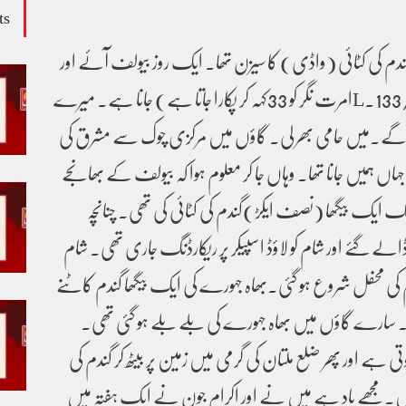
ts
۔ گندم کی کٹائی (واڈی) کا سیزن تھا۔ ایک روز بیولف آئے اور
کہنے لگے ”شام کو 33 (133/16.Lامرت نگر کو 33کہہ کر پکارا جاتا ہے) جانا ہے۔ میرے
یں گے۔میں حامی بھر لی۔ گاؤں میں مرکزی چوک سے مشرق کی
اں ہمیں جانا تھا۔ وہاں جا کر معلوم ہوا کہ بیولف کے بھانجے
یک بیگھا (نصف ایکڑ)گندم کی کٹائی کی تھی۔ چنانچہ
لے گئے اور شام کو لاؤڈ اسپیکر پر ریکارڈنگ جاری تھی۔ شام
نیم کی محفل شروع ہو گئی۔بھاہ جہورے کی ایک بیگھا گندم کاٹنے
 سارے گاؤں میں بھاہ جہورے کی بلے بلے ہو گئی تھی۔
ہے اور پھر ضلع ملتان کی گرمی میں زمین پر بیٹھ کر گندم کی
نہیں۔مجھے یاد ہے میں نے اور اکرام جون نے ایک ہفتہ میں