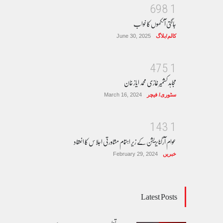
6
9
8
1
جاگتی آنکھوں کا خواب
کالم/بلاگ
June 30, 2025
4
7
5
1
مجاہد کشمیر غازی محمد ایاز خان
سٹوری/ فیچر
March 16, 2024
1
4
3
1
عوام آرگنایزیشن کے زیر اہتمام مشاورتی اجلاس کا انعقاد
خبریں
February 29, 2024
Latest Posts