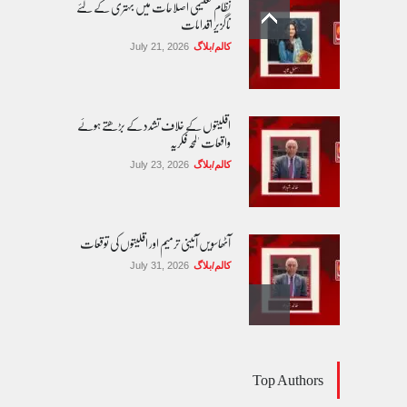
نظام تعلیمی اصلاحات میں بہتری کے لئے
ناگزیر اقدامات
کالم/بلاگ
July 21, 2026
اقلیتوں کے خلاف تشدد کے بڑھتے ہوئے
واقعات 'لمحہ فکریہ
کالم/بلاگ
July 23, 2026
آٹھاسویں آئینی ترمیم اور اقلیتوں کی توقعات
کالم/بلاگ
July 31, 2026
مساوی شہریت: کیا اب آئینی مکالمے کا وقت آ
Top Authors
گیا ہے؟
کالم/بلاگ
August 1, 2026