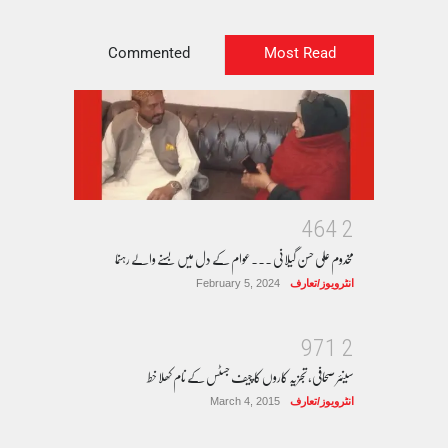
Commented
Most Read
4
6
4
2
مخدوم علی حسن گیلانی ۔۔۔عوام کے دل میں بسنے والے رہنما
انٹرویوز/تعارف
February 5, 2024
9
7
1
2
سینئر صحافی، تجزیہ کاروں کا چیف جسٹس کے نام کھلا خط
انٹرویوز/تعارف
March 4, 2015