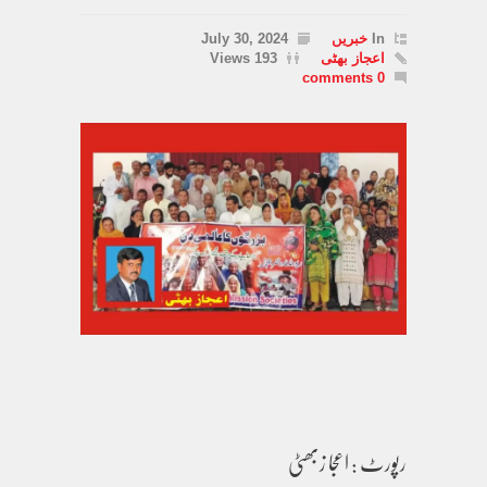
In
خبریں
July 30, 2024
اعجاز بھٹی
193 Views
0 comments
رپورٹ : اعجا زبھٹی