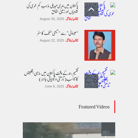
پاکستان میں جبری تبدیلی مذہب 'کم عمری کی
شادیاں اور زمینی حقائق
کالم/بلاگ
August 30, 2025
“عیسائی” سے “مسیحی” تک کا سفر
کالم/بلاگ
August 22, 2025
تقسیم ہند کے وقت پاکستان میں مذہبی اقلیتوں
کا تناسب( تاریخی و تجزیاتی جائزہ)
کالم/بلاگ
June 6, 2025
عالمی یومِ خواتین اور پاکستان کی غیر محفوظ اقلیتی
Featured Videos
بیٹیاں
کالم/بلاگ
March 7, 2026
پسند کی شادیوں کا بڑھتا ہوا رجحان اور راولپنڈی
کی یوسیز میں اندارج پر پابندی ایک نیا تنازعہ