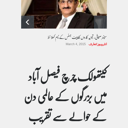
سینئر صحافی، تجزیہ کاروں کا چیف جسٹس کے نام کھلا خط
انٹرویوز/تعارف
March 4, 2015
کیتھولک چرچ فیصل آباد
میں بزرگوں کے عالمی دن
کے حوالے سے تقریب