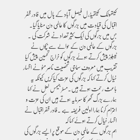
کیتھولک کیتھیڈرل فیصل آباد کے ہال میں فادر ظفر
اقبال کی قیادت میں بزرگوں کا عالمی دن منایا گیا۔
جس میں بزرگوں کی ایک کثیر تعداد نے شرکت کی ۔
بزرگوں کے عالمی دن کے حوالے سے بچوں نے
ٹیبلوز پیش کرتے ہوئے بزرگوں کو خراج تحسین پیش کیا
تقریب میں معروف سماجی شخصیت ناصر مٹو نے اظہار
خیال کرتے کہا کہ بزرگوں کی عزت کیا کریں کیونکہ یہ
باعث رحمت ہوتے ہیں۔مسٹر جیمس لعل نے کہا
ہمارے بزرگ گھر کا سرمایہ ہوتے ہیں ان کی عزت و
احترام کرنا ہمارا اولین فریضہ ہے ۔فادر ظفر اقبال نے
اظہار خیال کرتے ہوئے کہا کہ
ہم بزرگوں کے عالمی دن کے موقع پر ایسے بزرگوں کی