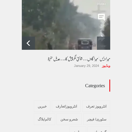
کالم/بلاگ
October 14, 2025
میرا دیس ' میرا گاوں ۔۔شانتی نگرپیش کار۔۔عدیل حفیظ
ویڈیوز
January 29, 2024
Categories
انٹرویوز تعرف
انٹرویوز/تعارف
خبریں
سٹوری/ فیچر
شعرو سخن
کالم/بلاگ