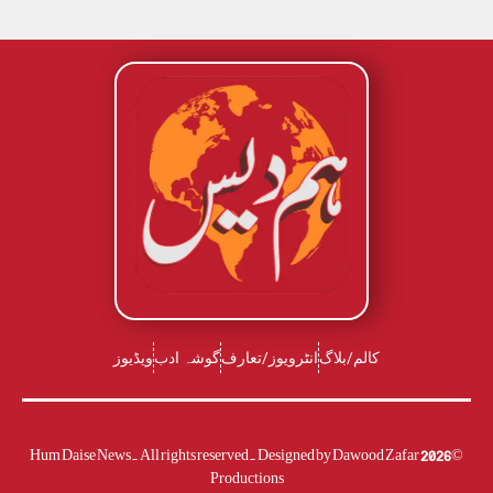
کالم/بلاگ
انٹرویوز/تعارف
گوشہ ادب
ویڈیوز
Dawood Zafar
Hum Daise News. All rights reserved. Designed by
2026
©
Productions