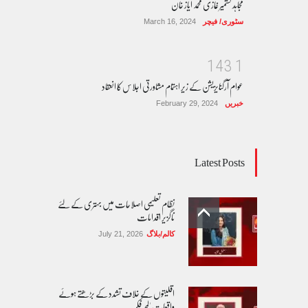
مجاہد کشمیر غازی محمد ایاز خان
سٹوری/ فیچر
March 16, 2024
1
4
3
1
عوام آرگنایزیشن کے زیر اہتمام مشاورتی اجلاس کا انعقاد
خبریں
February 29, 2024
Latest Posts
نظام تعلیمی اصلاحات میں بہتری کے لئے
ناگزیر اقدامات
کالم/بلاگ
July 21, 2026
اقلیتوں کے خلاف تشدد کے بڑھتے ہوئے
واقعات 'لمحہ فکریہ