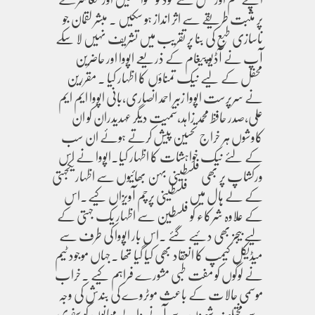
پر مثبت طریقے سے اثر انداز ہو سکیں ۔ مبشر لقمان جو
ناسازی طبع کی بنا پر تقریب میں تشریف نہیں لا سکے
آپ نے آڈیو پیغام کے ذریعے اپووا اور حاضرین
محفل کے لیے نیک تمناؤں کا اظہار کیا ۔ مقررین
نے سرپرست اپووا زبیر احمد انصاری،بانی اپووا ایم ایم
علی،صدر حافظ محمد زاہد،سمیت دیگر عہدیدران کو ان
کاوشوں ہر خراج تحسین پیش کرتے ہوئے ان سب
کے لئے نیک خواہشات کا اظہار کیا۔اپووا نے اس
ورکشاپ پر بھی فلسطینی بہن بھائیوں سے اظہاریکجہتی
کے لے ہال میں فلسطینی پرچم آویزاں کیے۔اس
کے علاوہ شرکاء کو فلسطین سے اظہار یک جہتی کے
لیے بیجز بھی دئیے گئے ۔اس بار اپووا کی طرف سے
میڈیکل کیمپ کا انعقاد بھی کیا گیا تھا ۔جہاں موجود ٹیم
نے لوگوں کو مفت طبی مشورے فراہم کیے ۔خراب
موسمی حالات کے باعث موٹروے کی بندش کی وجہ
سے مختلف شہروں سے آنے والے مہمانوں کو سفری