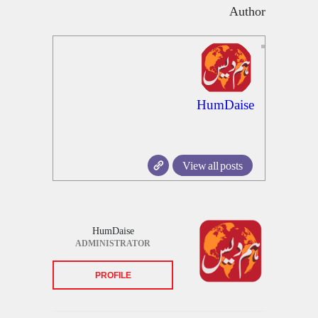
Author
HumDaise
View all posts
HumDaise
ADMINISTRATOR
PROFILE