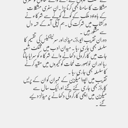
مشکلات کا سامنا بھی کرنا پڑا ۔ان سفری مشکلات
کے باوجود ملک کے کونے کونے سے شرکاء نے
ورکشاپ میں شرکت کی۔ہم آپکی آمد کے تہہ دل
سے مشکور ہیں ۔
دوران تقریب ایورڈز،میڈلز،اور سرٹیفکیٹس کی تقسیم کا
سلسلہ بھی جاری رہا ۔ میدان ادب میں مختلف شعبہ
جات میں کارکردگی دکھانے والے شرکاء کو سراہا جاتا
رہا اور ان خوبصورت لمحات کو کیمروں میں مقید کرنے
کا سلسلہ بھی جاری رہا ۔
تقریب میں اپووا میگزین کے ممبران کو ان کے پریس
کارڈز بھی جاری کئے گئے اور ایک سال سے
میگزین میں اچھی کارکردگی دکھانے پر میڈلز دئیے
گئے ۔