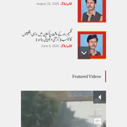
کالم/بلاگ
August 22, 2025
تقسیم ہند کے وقت پاکستان میں مذہبی اقلیتوں
کا تناسب( تاریخی و تجزیاتی جائزہ)
کالم/بلاگ
June 6, 2025
عالمی یومِ خواتین اور پاکستان کی غیر محفوظ اقلیتی
Featured Videos
بیٹیاں
کالم/بلاگ
March 7, 2026
پسند کی شادیوں کا بڑھتا ہوا رجحان اور راولپنڈی
کی یوسیز میں اندارج پر پابندی ایک نیا تنازعہ
کالم/بلاگ
October 14, 2025