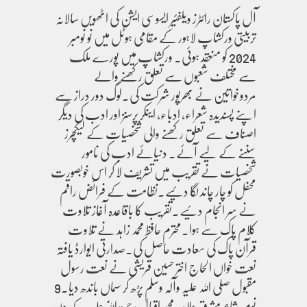
آل پاکستان رائٹرز ویلفئیر ایسوسی ایشن کی اٹھویں سالانہ
تربیتی ورکشاپ لاہور کے مقامی ہوٹل میں نو نومبر
2024 کو منعقد ہوئی۔ ورکشاپ میں پورے ملک
سے مختلف شعبوں سے تعلق رکھنے والے
مردوخواتین نے بھرپور شرکت کی۔لوگ دور دراز سے
اپنے پسندیدہ شعراء، ادباء، اینکر پرسنز اور ادب کی دیگر
اصناف سے تعلق رکھنے والی شخصیات کے لیکچرز
سننے کے لیے آئے۔ دنیائے ادب کی نامور
شخصیات نے تقریب میں تشریف لا کر اس خوبصورت
محفل کو چار چاند لگا دئیے۔نظامت کے فرائض راقم
نے سر انجام دئیے۔تقریب کا باقاعدہ آغاز تلاوت
کلام پاک سے ہوا۔محترم حافظ محمد زاہد نے تلاوت
قرآن پاک کی سعادت حاصل کی۔صدارتی ایوارڈ یافتہ
نعت خواں الحاج اختر حسین قریشی نے نعت رسول
مقبول صلی اللہ علیہ وآلہ وسلم پڑھ کر سماں باندھ دیا۔9
نومبر شاعر مشرق علامہ محمد اقبال رحمۃ اللّٰہ علیہ کے دن