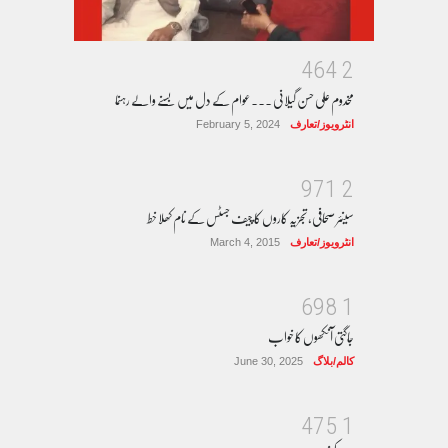
4
6
4
2
مخدوم علی حسن گیلانی ۔۔۔عوام کے دل میں بسنے والے رہنما
انٹرویوز/تعارف
February 5, 2024
9
7
1
2
سینئر صحافی، تجزیہ کاروں کا چیف جسٹس کے نام کھلا خط
انٹرویوز/تعارف
March 4, 2015
6
9
8
1
جاگتی آنکھوں کا خواب
کالم/بلاگ
June 30, 2025
4
7
5
1