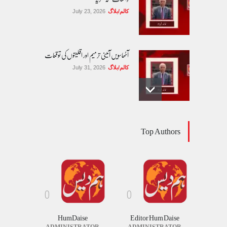
کالم/بلاگ
July 23, 2026
آٹھاسویں آئینی ترمیم اور اقلیتوں کی توقعات
کالم/بلاگ
July 31, 2026
مساوی شہریت: کیا اب آئینی مکالمے کا وقت آ
Top Authors
گیا ہے؟
کالم/بلاگ
August 1, 2026
ٹھیکیدار نے کام ادھورا چھوڑ دیا ' مسیحی زیر تعمیر
چرچ میں عبادت کرنے پر مجبور
0
0
خبریں
August 3, 2026
HumDaise
Editor Hum Daise
ADMINISTRATOR
ADMINISTRATOR