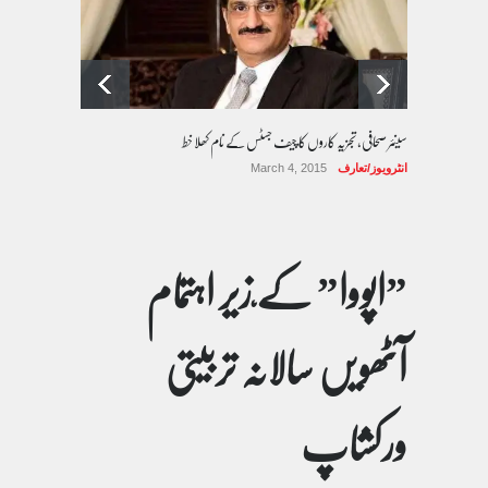
سینئر صحافی، تجزیہ کاروں کا چیف جسٹس کے نام کھلا خط
انٹرویوز/تعارف
March 4, 2015
”اپووا” کے ٘زیر اہتمام
آٹھویں سالانہ تربیتی
ورکشاپ