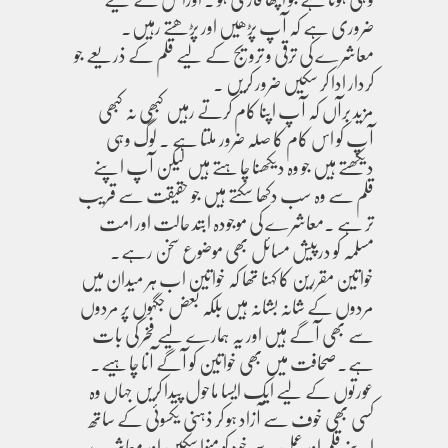
ضروری ہے کہ آپ پڑھیں اور پڑھتے رہیں۔
معاشرے کی ترقی و ترویج کے لیے قلم کے ذریعے جو
کردار ادا کر سکیں ضرور کریں ۔
مزید برآں کہ آپ اپنا کام کرتے رہیں کبھی نہ کبھی
آپ کو اس کام کا صلہ ضرور ملتا ہے ۔ لوگ وہی
دیکھتے ہیں جو وہ دیکھنا چاہتے ہیں لیکن آپ اپنے
قلم سے وہ سب دکھا سکتے ہیں جو حقیقت سے قریب
تر ہے ۔معاشرے کی موجودہ ابتد حالت اور امت
مسلمہ کو درپیش مسائل بھی موضوع سخن رہے۔
خواتین مقررین کا کہنا تھا کہ خواتین اب ہر میدان میں
مردوں کے شانہ بشانہ ہیں بلکہ بعض جگہوں پر مردوں
سے بھی آگے ہیں اور یہ ہمارے لیے فخر کی بات
ہے۔صحافت میں بھی خواتین کو آگے آنا چاہیے۔
عورتوں کے لیے ایک ایسا ماحول پیدا کریں جہاں وہ
کسی بھی خوف سے آزاد ہو کر ذہنی یکسوئی کے ساتھ
اپنے قلم اور عمل سے خود کو منوا سکیں اور معاشرے