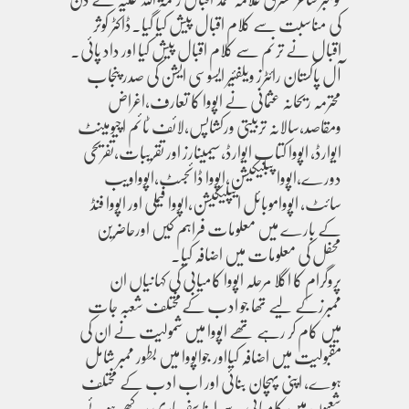
کی مناسبت سے کلام اقبال پیش کیا گیا۔ڈاکٹر کوثر
اقبال نے ترنم سے کلام اقبال پیش کیا اور داد پائی۔
آل پاکستان رائٹرز ویلفئیر ایسوسی ایشن کی صدر پنجاب
محترمہ ریحانہ عثمانی نے اپووا کا تعارف،اغراض
ومقاصد،سالانہ تربیتی ورکشاپس،لائف ٹائم اچیومینٹ
ایوارڈ، اپووا کتاب ایوارڈ،سیمینارز اور تقریبات،تفریحی
دورے،اپووا پبلیکیشن،اپووا ڈائجسٹ،اپوواویب
سائٹ، اپوواموبائل ایپلیکیشن،اپووا فیملی اور اپووا فنڈ
کے بارے میں معلومات فراہم کیں اورحاضرین
محفل کی معلومات میں اضافہ کیا۔
پروگرام کا اگلا مرحلہ اپووا کامیابی کی کہانیاں ان
ممبرزکے لیے تھا جو ادب کےمختلف شعبہ جات
میں کام کر رہے تھے اپووا میں شمولیت نے ان کی
مقبولیت میں اضافہ کیااور جواپووا میں بطور ممبر شامل
ہوے، اپنی پہچان بنائی اور اب ادب کے مختلف
شعبوں میں کامیابی سے اپنا سفر جاری رکھے ہوئے