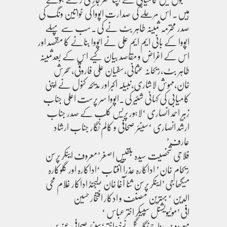
ہیں۔ اس مرحلے کی صدارت اپووا کی خواتین ونگ کی
صدر محترمہ ثمینہ طاہر بٹ نے کی۔سب سے پہلے
اپووا کے بانی ایم ایم علی نے اپووا بنانے کا مقصد اور
اس کے اغراض و مقاصد بیان کیے اس کے بعدثمینہ
طاہر بٹ،ریحانہ عثمانی،سفیان علی فاروقی،سحرش
خان،مہوش لاشاری،نبیلہ اکبراور مدیحہ کنول نے اپنی
کامیابی کی کہانی شئیر کی۔اپووا سر پرست اعلی جناب
زبیر احمد انصاری ‘لاہور پریس کلب کے صدر جناب
ارشد انصاری ‘سینئر صحافی و کالم نگار جناب ارشاد
عارف’
فلاحی شخصیت سیدہ بلقیس اصغر’معروف اینکر پرسن
ریحام خان’ اداکارہ عذرا آفتاب ‘اداکارہ اور گلوکارہ
میگھا جی’اینکر پرسن ثنا آغا خان ‘لیجنڈ اداکار غلام محی
الدین ‘ بہترین مصنف و ادکار افتخار حسین
افی’موٹیویشنل سپیکر اختر عباس ‘
معروف مزاح نگار گل نوخیز اختر ‘سینئر صحافی عنبرین