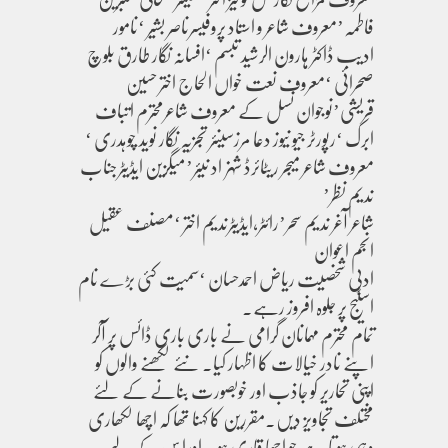
فاطمہ’معروف شاعر و استاد پروفیسرناصر بشیر ‘نامور
ادیب ڈاکٹر ہارون الرشید تبسم ‘افسانہ نگار طارق بلوچ
صحرائی ‘معروف نعت خواں الحاج اختر حسین
قریشی’نوجوان نسل کے معروف شاعرمحترم اتباف
ابرک ‘رپورٹر جیو نیوز دعا مرزسینئر تجزیہ نگار نوید چوہدری ‘
معروف شاعر میجر ریٹائرڈ شہزاد نیئر’میگزین ایڈیٹرجناب
ندیم نظر’
شاعر آغر ندیم سحر’رائٹر،ایڈیٹرندیم اختر ‘مصنف عقیل
انجم اعوان
ادبی شخصیت ریاض احمدحسان ‘سمیت کئی بڑے نام
اسٹیج پر جلوہ افروز رہے۔
تمام محترم مہمانان گرامی نے باری باری ڈائس پر آکر
اپنے نادر خیالات کا اظہار کیا۔ نئے لکھنے والوں کو
اپنی تحاریر کو جاذب اور خوبصورت بنانے کے لئے
مختلف تجاویز دیں۔مقررین کا کہنا تھا کہ اچھا لکھاری
وہی ہوتا ہے جو اچھا قاری ہو ۔ اورا س کے لیے