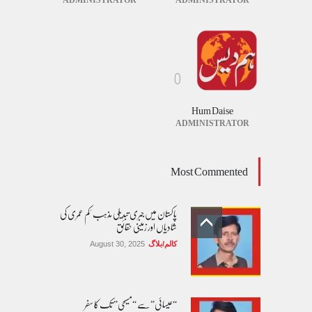
0
Hum Daise
ADMINISTRATOR
Most Commented
پاکستان میں جبری تبدیلی مذہب 'کم عمری کی
شادیاں اور زمینی حقائق
کالم/بلاگ
August 30, 2025
“عیسائی” سے “مسیحی” تک کا سفر