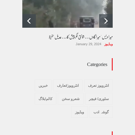
میرا دیس ' میرا گاوں ۔۔شانتی نگرپیش کار۔۔عدیل حفیظ
ویڈیوز
January 29, 2024
Categories
انٹرویوز تعرف
انٹرویوز/تعارف
خبریں
سٹوری/ فیچر
شعرو سخن
کالم/بلاگ
گوشہ ادب
ویڈیوز