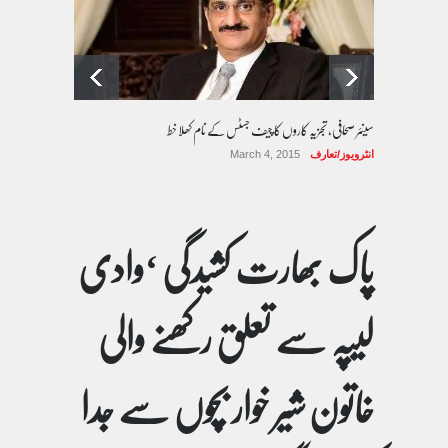
سینئر صحافی، تجزیہ کاروں کا چیف جسٹس کے نام کھلا خط
انٹرویوز/تعارف
March 4, 2015
پاک بھارت کشیدگی ‘وادی
لیپہ سے تعلق رکھنے والی
خاتون شیر خوار بچوں سے جدا