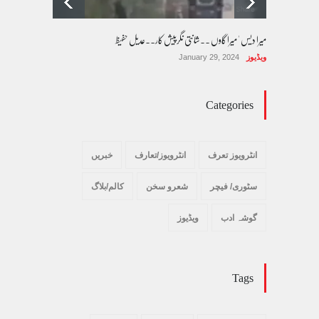
میرا دیس ' میرا گاوں ۔۔شانتی نگرپیش کار۔۔عدیل حفیظ
ویڈیوز
January 29, 2024
Categories
انٹرویوز تعرف
انٹرویوز/تعارف
خبریں
سٹوری/ فیچر
شعرو سخن
کالم/بلاگ
گوشہ ادب
ویڈیوز
Tags