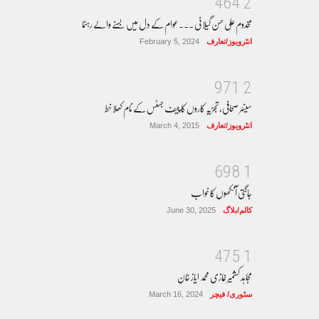
4
6
4
2
مخدوم علی حسن گیلانی ۔۔۔عوام کے دل میں بسنے والے رہنما
انٹرویوز/تعارف
February 5, 2024
9
7
1
2
سینئر صحافی، تجزیہ کاروں کا چیف جسٹس کے نام کھلا خط
انٹرویوز/تعارف
March 4, 2015
6
9
8
1
جاگتی آنکھوں کا خواب
کالم/بلاگ
June 30, 2025
4
7
5
1
مجاہد کشمیر غازی محمد ایاز خان
سٹوری/ فیچر
March 16, 2024