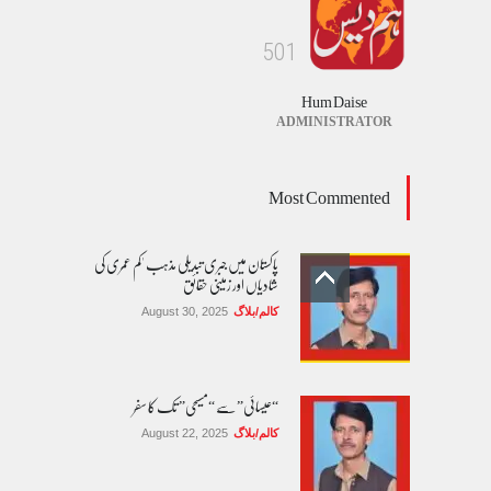
5
0
1
Hum Daise
ADMINISTRATOR
Most Commented
پاکستان میں جبری تبدیلی مذہب 'کم عمری کی
شادیاں اور زمینی حقائق
کالم/بلاگ
August 30, 2025
“عیسائی” سے “مسیحی” تک کا سفر
کالم/بلاگ
August 22, 2025