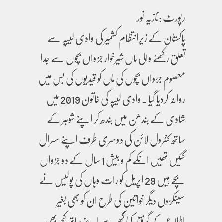
رپورٹ :نازیہ نور
پاکستان کے زیرانتظام کشمیر کی وادی لیپہ سے
تعلق رکھنے والی ماں شیرخوار جڑواں بچوں سے جدا
معصوم جڑواں بچوں کی ماں کو قیدیوں کی بس میں
روانہ کردیا گیا ۔وادی لیپہ کی خاتون 2019 میں
شادی کے بندھن میں بندھ کر اپنے شوہر کے
ساتھ کنٹرول لائن کی دوسری طرف اپنے سسرال
گئیں تھیں انکے کم و بیش 1 سال کے دو جڑواں
بچے ہیں 29 اپریل کو رات وہاں کی پولیس نے
سینکڑوں دیگر خواتین کی طرح ان کو بھی بغیر
اطلاع کے گرفتار کیا گھر سے اپنے ساتھ کچھ بھی