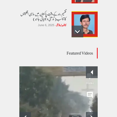
تقسیم ہند کے وقت پاکستان میں مذہبی اقلیتوں
کا تناسب( تاریخی و تجزیاتی جائزہ)
کالم/بلاگ
June 6, 2025
عالمی یومِ خواتین اور پاکستان کی غیر محفوظ اقلیتی
Featured Videos
بیٹیاں
کالم/بلاگ
March 7, 2026
پسند کی شادیوں کا بڑھتا ہوا رجحان اور راولپنڈی
کی یوسیز میں اندارج پر پابندی ایک نیا تنازعہ
کالم/بلاگ
October 14, 2025