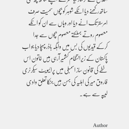
ساتھ رکھنے دیا انکے شوہر کو بچوں سمیت صرف
امرستر تک انے دیا اور وہاں سے ان کو انکے
معصوم روتے بہلکتے معصوم بچوں سے جدا
کرکے قیدیوں کی بس میں واہگہ باڈر پہچا دیا جو اب
پاکستان کے زیرانتظام کشمیر آرہی ہیں خاتون اس
خطے کی قانون ساز اسمبلی میں پرائیویٹ سیکرٹری
فاروق میر کی اہلیہ کی بہن ہیں جنکا تعلق وادی
لیپہ سے ہے۔
Author