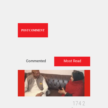
Commented
Most Read
1
7
4
2