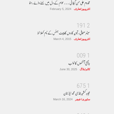
مخدوم علی حسن گیلانی ۔۔۔عوام کے دل میں بسنے والے رہنما
انٹرویوز/تعارف
February 5, 2024
1
9
1
2
سینئر صحافی، تجزیہ کاروں کا چیف جسٹس کے نام کھلا خط
انٹرویوز/تعارف
March 4, 2015
0
0
9
1
جاگتی آنکھوں کا خواب
کالم/بلاگ
June 30, 2025
6
7
5
1
مجاہد کشمیر غازی محمد ایاز خان
سٹوری/ فیچر
March 16, 2024