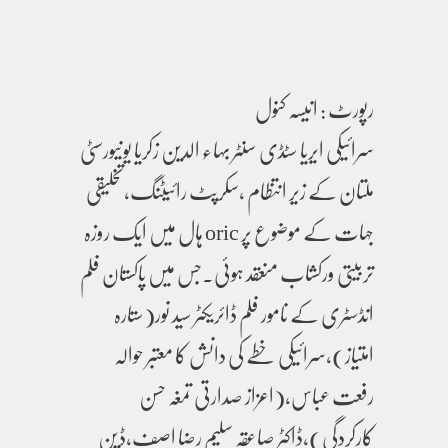
رپورٹ : انیسہ کنول
سرائیکی ایریا سٹڈی سنٹر بہاء الدین زکریا یونیورسٹی
ملتان کے زیر انتظام ،سکرپٹ رائیٹنگ،تخلیقی
جہات کے موضوع پر oric ہال میں ایک روزہ
تربیتی ورکشاب منعقد ہوئی۔جس میں پاکستان فلم
انڈسٹری کے نامور فلم ڈائریکٹر سید نور(ستارہ
امتیاز)،سرائیکی خطے کی دانش کا معتبر حوالہ
رفعت عباس،(اعزاز صدارتی تمغہ حسن
کارکردگی),ڈاکٹر صاعقہ سلیم رضا اصف،ڈین