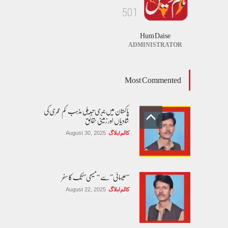
5
0
1
Hum Daise
ADMINISTRATOR
Most Commented
پاکستان میں جبری تبدیلی مذہب 'کم عمری کی
شادیاں اور زمینی حقائق
کالم/بلاگ
August 30, 2025
“عیسائی” سے “مسیحی” تک کا سفر
کالم/بلاگ
August 22, 2025