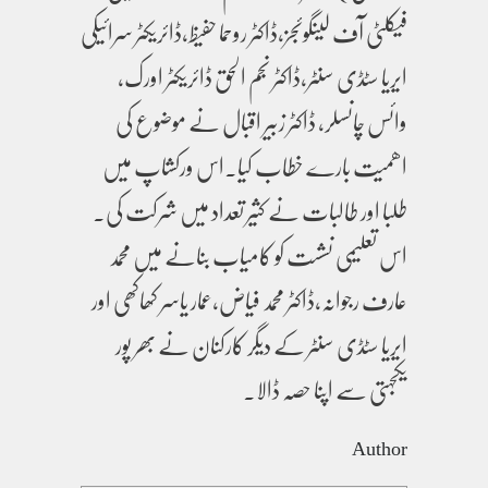
فیکلٹی آف لینگوئجز،ڈاکٹر روحما حفیظ،ڈائریکٹر سرائیکی
ایریا سٹڈی سنٹر،ڈاکٹر نجم الحق ڈائریکٹر اورک،
وائس چانسلر، ڈاکٹر زبیر اقبال نے موضوع کی
اھمیت بارے خطاب کیا۔اس ورکشاپ میں
طلبا اور طالبات نے کثیر تعداد میں شرکت کی۔
اس تعلیمی نشست کو کامیاب بنانے میں محمد
عارف رجوانہ،ڈاکٹر محمد فیاض،عمار یاسر کھاکھی اور
ایریا سٹڈی سنٹر کے دیگر کارکنان نے بھر پور
یکجہتی سے اپنا حصہ ڈالا۔
Author