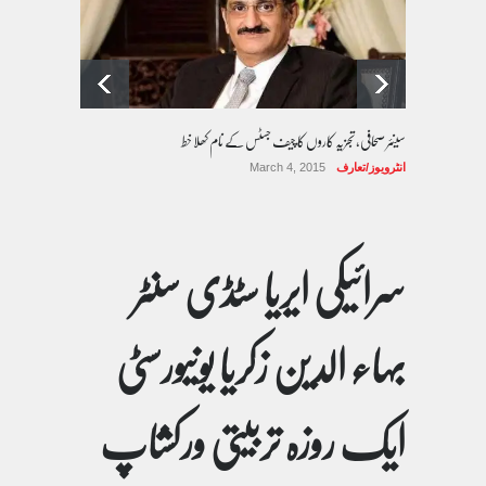
سینئر صحافی، تجزیہ کاروں کا چیف جسٹس کے نام کھلا خط
انٹرویوز/تعارف
March 4, 2015
سرائیکی ایریا سٹڈی سنٹر
بہاء الدین زکریا یونیورسٹی
ایک روزہ تربیتی ورکشاپ