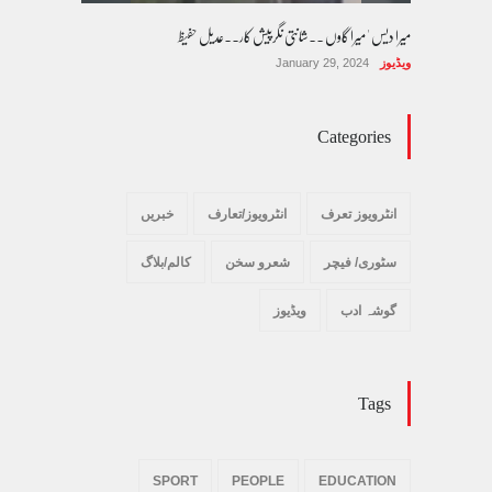
میرا دیس ' میرا گاوں ۔۔شانتی نگرپیش کار۔۔عدیل حفیظ
ویڈیوز
January 29, 2024
Categories
انٹرویوز تعرف
انٹرویوز/تعارف
خبریں
سٹوری/ فیچر
شعرو سخن
کالم/بلاگ
گوشہ ادب
ویڈیوز
Tags
SPORT
PEOPLE
EDUCATION