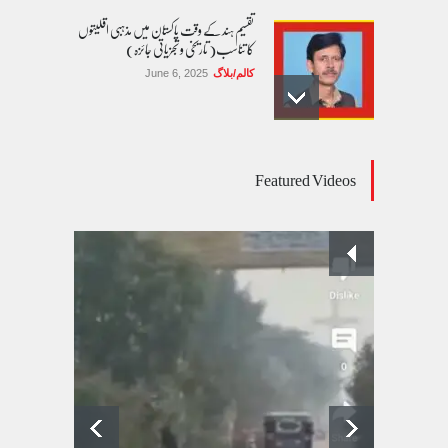
تقسیم ہند کے وقت پاکستان میں مذہبی اقلیتوں
کا تناسب( تاریخی و تجزیاتی جائزہ)
کالم/بلاگ
June 6, 2025
عالمی یومِ خواتین اور پاکستان کی غیر محفوظ اقلیتی
Featured Videos
بیٹیاں
کالم/بلاگ
March 7, 2026
پسند کی شادیوں کا بڑھتا ہوا رجحان اور راولپنڈی
کی یوسیز میں اندارج پر پابندی ایک نیا تنازعہ
کالم/بلاگ
October 14, 2025