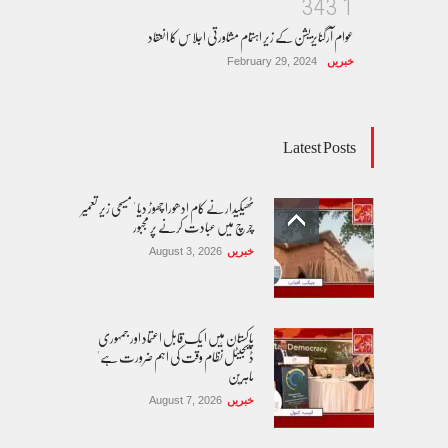
3
4
3
1
عوام آرگنایزیشن کے زیر اہتمام مشاورتی اجلاس کا انعقاد
خبریں
February 29, 2024
Latest Posts
ٹھیکیدار نے کام ادھورا چھوڑ دیا ' مسیحی زیر تعمیر
چرچ میں عبادت کرنے پر مجبور
خبریں
August 3, 2026
پاکستان مِیں ا یک قابل اعتماد اور جمہوری
ڈیجیٹل نظام وقت کی اہم ضرورت ہے'
ماہرین
خبریں
August 7, 2026