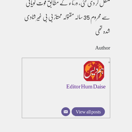
منتقل کر دی گئی، ورثاء کے مطابق قوت گویائی
سے محروم 35 سالہ مقتولہ ممتاز بی بی غیر شادی
شدہ تھی
Author
Editor Hum Daise
View all posts