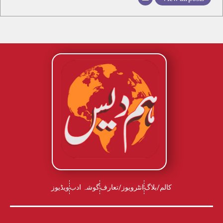
کالم/بلاگ
انٹرویوز/تعارف
گوشہ ادب
ویڈیوز