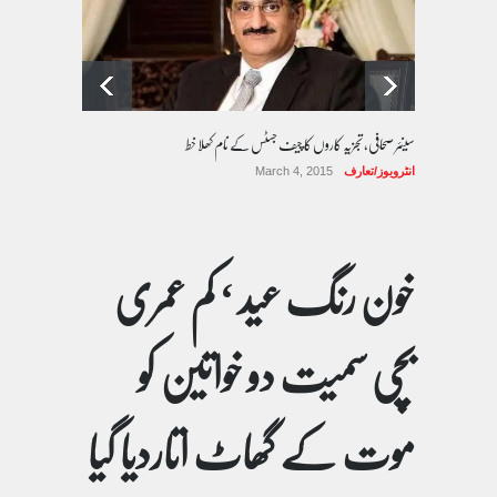
سینئر صحافی، تجزیہ کاروں کا چیف جسٹس کے نام کھلا خط
انٹرویوز/تعارف
March 4, 2015
خون رنگ عید ‘ کم عمری
بچی سمیت دو خواتین کو
موت کے گھاٹ اتاردیا گیا