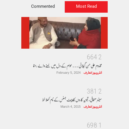
Commented
Most Read
6
6
4
2
مخدوم علی حسن گیلانی ۔۔۔عوام کے دل میں بسنے والے رہنما
انٹرویوز/تعارف
February 5, 2024
3
8
1
2
سینئر صحافی، تجزیہ کاروں کا چیف جسٹس کے نام کھلا خط
انٹرویوز/تعارف
March 4, 2015
6
9
8
1