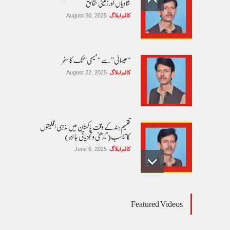
شادیاں اور زمینی حقائق
کالم/بلاگ
August 30, 2025
“عیسائی” سے “مسیحی” تک کا سفر
کالم/بلاگ
August 22, 2025
تقسیم ہند کے وقت پاکستان میں مذہبی اقلیتوں
کا تناسب( تاریخی و تجزیاتی جائزہ)
کالم/بلاگ
June 6, 2025
عالمی یومِ خواتین اور پاکستان کی غیر محفوظ اقلیتی
Featured Videos
بیٹیاں
کالم/بلاگ
March 7, 2026