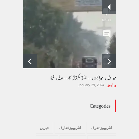
پسند کی شادیوں کا بڑھتا ہوا رجحان اور راولپنڈی
کی یوسیز میں اندارج پر پابندی ایک نیا تنازعہ
کالم/بلاگ
October 14, 2025
میرا دیس ' میرا گاوں ۔۔شانتی نگرپیش کار۔۔عدیل حفیظ
ویڈیوز
January 29, 2024
Categories
انٹرویوز تعرف
انٹرویوز/تعارف
خبریں