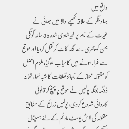
واقع میں
بہاولنگر کے علاقہ کھیمے والا میں بھائی نے
غیرت کے نام پر غیر شادی شدہ 35 سالہ گونگی
بہن کو چھری سے گلہ کاٹ کر قتل کردیا اور موقع
سے فرار ہونے میں کامیاب ہو گیا، ملزم افضل
کو مقتولہ ممتاز کے ناجائز تعلقات کا شبہ تھا، تھانہ
ڈونگہ بونگہ پولیس نے موقع پر پہنچ کر قانونی
کاروائی شروع کردی، پولیس زرائع کے مطابق
مقتولہ کی لاش پوسٹ مارٹم کے لئے ہسپتال