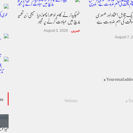
 یک قابل اعتماد اور جمہوری
ٹھیکیدار نے کام ادھورا چھوڑ دیا ' مسیحی زیر تعمیر
 وقت کی اہم ضرورت ہے'
چرچ میں عبادت کرنے پر مجبور
خبریں
August 3, 2026
August 7, 
Your email addres
os
وڈیو کالم - کالم کار لائبہ زینب
میرا د