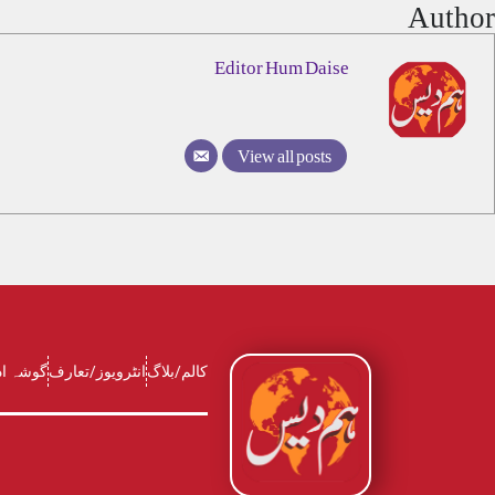
Author
Editor Hum Daise
View all posts
کالم/بلاگ
انٹرویوز/تعارف
گوشہ ا