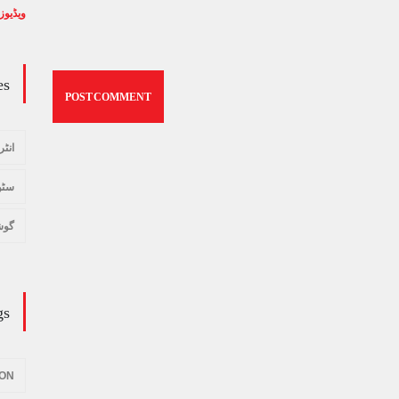
ویڈیوز
January 24, 2024
ویڈیوز
es
انٹر
سٹو
گوش
gs
ION