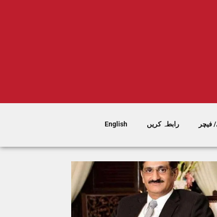
 فیچر
رابطہ کریں
English