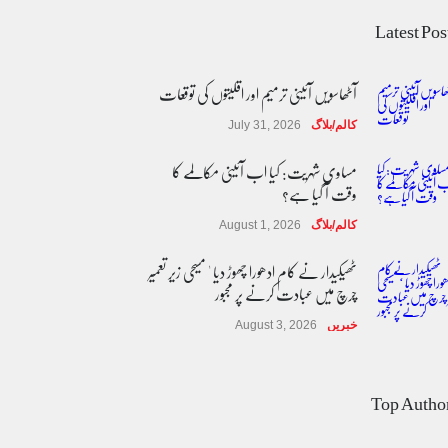
Latest Pos
آٹھاسویں آئینی ترمیم اور اقلیتوں کی توقعات
کالم/بلاگ
July 31, 2026
مساوی شہریت: کیا اب آئینی مکالمے کا
وقت آ گیا ہے؟
کالم/بلاگ
August 1, 2026
ٹھیکیدار نے کام ادھورا چھوڑ دیا ' مسیحی زیر تعمیر
چرچ میں عبادت کرنے پر مجبور
خبریں
August 3, 2026
پاکستان مِیں ا یک قابل اعتماد اور جمہوری
ڈیجیٹل نظام وقت کی اہم ضرورت ہے'
Top Autho
ماہرین
خبریں
August 7, 2026