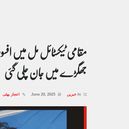
مقامی ٹیکسٹائل مل میں افسوس
جھگڑے میں جان چلی گئی
In
خبریں
June 20, 2025
اعجاز بھٹی