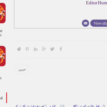
Editor Hum
View all 
se
R
خبریں
R
ed