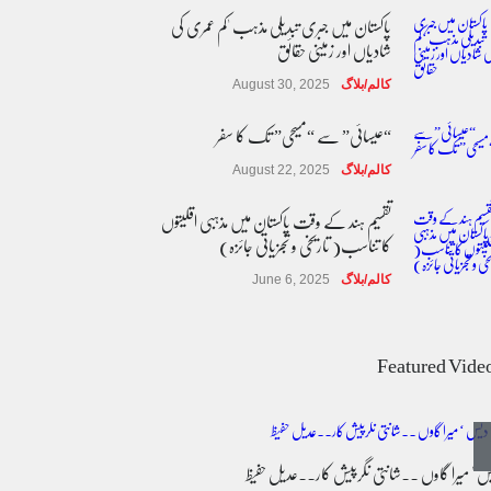
پاکستان میں جبری تبدیلی مذہب 'کم عمری کی
شادیاں اور زمینی حقائق
کالم/بلاگ
August 30, 2025
“عیسائی” سے “مسیحی” تک کا سفر
کالم/بلاگ
August 22, 2025
تقسیم ہند کے وقت پاکستان میں مذہبی اقلیتوں
کا تناسب( تاریخی و تجزیاتی جائزہ)
کالم/بلاگ
June 6, 2025
عالمی یومِ خواتین اور پاکستان کی غیر محفوظ اقلیتی
بیٹیاں
Featured Vide
کالم/بلاگ
March 7, 2026
پسند کی شادیوں کا بڑھتا ہوا رجحان اور راولپنڈی
کی یوسیز میں اندارج پر پابندی ایک نیا تنازعہ
یس ' میرا گاوں ۔۔شانتی نگرپیش کار۔۔عدیل حفیظ