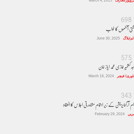
ٹرویوز/تعارف
March 4, 2015
6
9
8
گتی آنکھوں کا خواب
لم/بلاگ
June 30, 2025
5
7
5
ہد کشمیر غازی محمد ایاز خان
وری/ فیچر
March 16, 2024
3
4
3
ام آرگنایزیشن کے زیر اہتمام مشاورتی اجلاس کا انعقاد
ریں
February 29, 2024