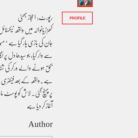
رپورٹ: اعجاز بھٹی
PROFILE
کھڑڑیانوالہ میں واقعہ ٹیکس
جان کی بازی ہار گیا ہے ‘
سے وار کیا، جو سیدھا دل پر 
ہے۔واقعہ کے بعد فیکٹری میں
پر پہنچ گئی۔ لاش کو پوسٹ م
آغاز کر دیا ہے
Author