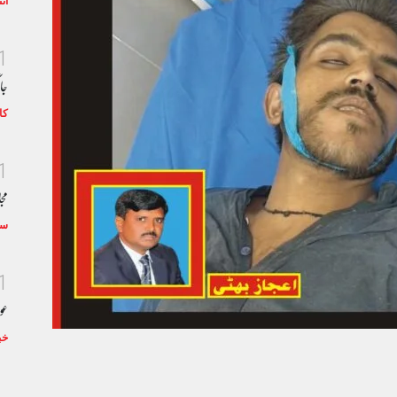
ان
1
جا
کا
1
مجا
سٹ
1
عو
خب