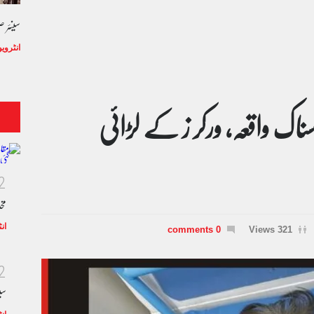
سینئر 
انٹروی
ناک واقعہ، ورکر ز کے لڑائی
2
مخ
ان
0 comments
321 Views
2
سی