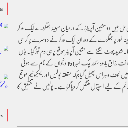
ts
ٹائل مل میں دو مشین آپریٹرز کے درمیان مبینہ جھگڑے ایک ورکر
 مبینہ طور پر جھگڑے کے دوران ایک ورکر نے دوسرے پر کرسی
لگا۔ شدید چوٹ لگنے سے مشین آپریٹر موقع پر ہی دم توڑ گیا۔ جاں
بحق ہونے والے ورکر کی شناخت رزاق باجوہ سکنہ چک نمبر 151 ونجواں کے نام سے ہوئی
 خوف و ہراس پھیل گیا جبکہ متعلقہ پولیس اور ریسکیو ٹیم موقع
ارٹم کے لیے اسپتال منتقل کر دیا گیا ہے۔ پولیس نے تفتیش کا
rs