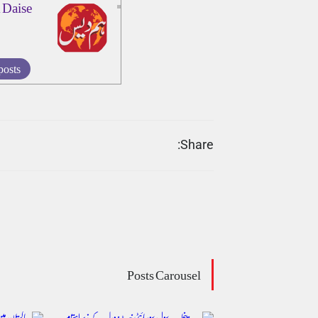
 Daise
posts
Share:
Posts Carousel