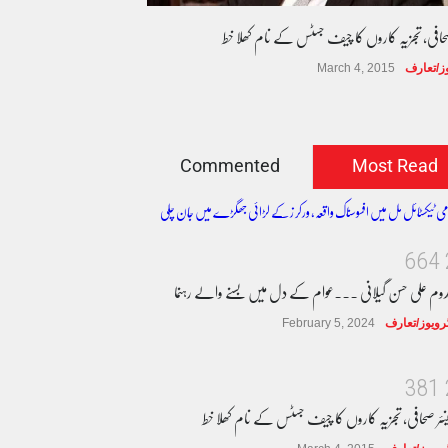
صحافی، تجزیہ کاروں کا چیف جسٹس کے نام کھلا خط
وز/تعارف
March 4, 2015
Commented
Most Read
6
6
4
دوم علی حسن گیلانی ۔۔۔عوام کے دل میں بسنے والے رہنما
ٹرویوز/تعارف
February 5, 2024
3
8
1
نئر صحافی، تجزیہ کاروں کا چیف جسٹس کے نام کھلا خط