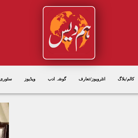
کالم/بلاگ
انٹرویوز/تعارف
گوشہ ادب
ویڈیوز
سٹوری/