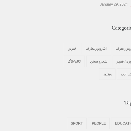
کالم/بلاگ
October 14, 2025
January 29, 2024
Categori
ویوز تعرف
انٹرویوز/تعارف
خبریں
ری/ فیچر
شعرو سخن
کالم/بلاگ
ہ ادب
ویڈیوز
Ta
SPORT
PEOPLE
EDUCAT