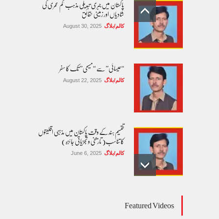
پاکستان میں جبری تبدیلی مذہب 'کم عمری کی
شادیاں اور زمینی حقائق
کالم/بلاگ
August 30, 2025
“عیسائی” سے “مسیحی” تک کا سفر
کالم/بلاگ
August 22, 2025
تقسیم ہند کے وقت پاکستان میں مذہبی اقلیتوں
کا تناسب( تاریخی و تجزیاتی جائزہ)
کالم/بلاگ
June 6, 2025
عالمی یومِ خواتین اور پاکستان کی غیر محفوظ اقلیتی
Featured Videos
بیٹیاں
کالم/بلاگ
March 7, 2026