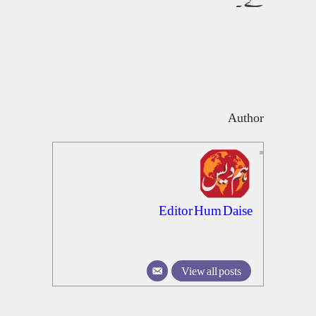
گے۔
Author
Editor Hum Daise
View all posts