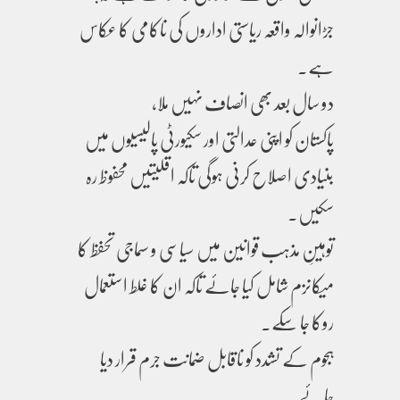
جڑانوالہ واقعہ ریاستی اداروں کی ناکامی کا عکاس
ہے۔
دو سال بعد بھی انصاف نہیں ملا،
پاکستان کو اپنی عدالتی اور سکیورٹی پالیسیوں میں
بنیادی اصلاح کرنی ہوگی تاکہ اقلیتیں محفوظ رہ
سکیں۔
توہینِ مذہب قوانین میں سیاسی و سماجی تحفظ کا
میکانزم شامل کیا جائے تاکہ ان کا غلط استعمال
روکا جا سکے۔
ہجوم کے تشدد کو ناقابل ضمانت جرم قرار دیا
جائے۔