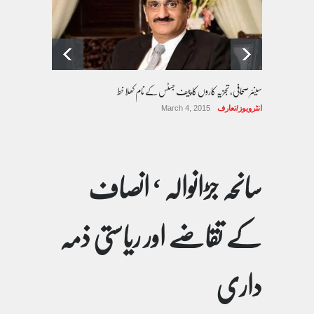
سینئر صحافی، تجزیہ کاروں کا چیف جسٹس کے نام کھلا خط
انٹرویوز/تعارف
March 4, 2015
سانحہ جڑانوالہ ‘ انصاف
کے تقاضے اور ریاستی ذمہ
داری