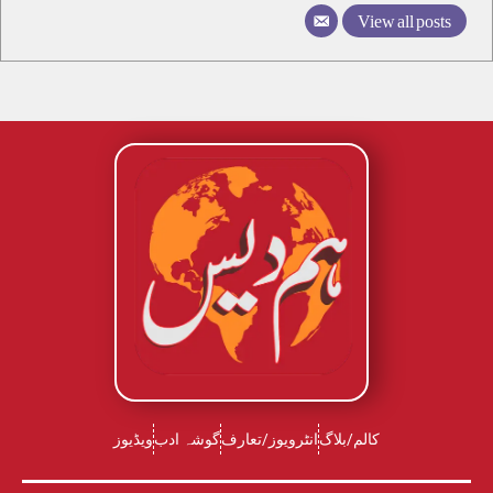
View all posts
کالم/بلاگ
انٹرویوز/تعارف
گوشہ ادب
ویڈیوز