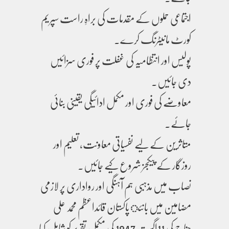
اجتماعی حملوں کے مقدمات کی براہِ راست سپریم
کورٹ مانیٹرنگ کرے۔
پولیس اور انتظامیہ کی غفلت پر فوری سزائیں
دی جائیں۔
معاوضے کی فوری اور مکمل ادائیگی یقینی بنائی
جائے۔
متاثرین کے لیے نفسیاتی معاونت، تعلیم اور
روزگار کے پیکجز شروع کیے جائیں۔
نصاب میں مذہبی ہم آہنگی اور رواداری پر لازمی
مضامین میں بانئ پاکستان قائداعظم محمد علی
جناح کی 11اگست 1947 کی مکمل تقریر کو شامل کیا