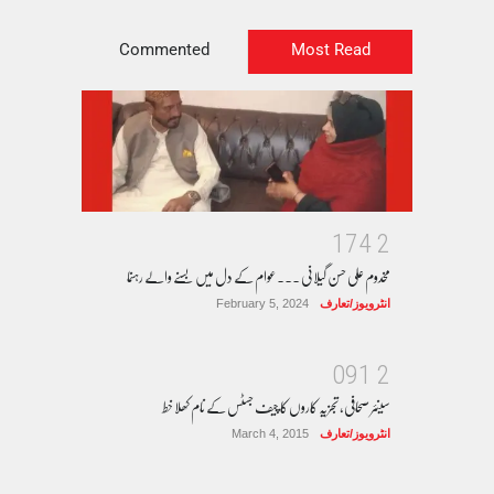
Commented
Most Read
1
7
4
2
مخدوم علی حسن گیلانی ۔۔۔عوام کے دل میں بسنے والے رہنما
انٹرویوز/تعارف
February 5, 2024
0
9
1
2
سینئر صحافی، تجزیہ کاروں کا چیف جسٹس کے نام کھلا خط
انٹرویوز/تعارف
March 4, 2015