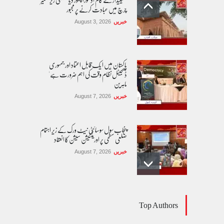
چرچ میں عبادت کرنے پر مجبور
خبریں
August 3, 2026
پاکستان مِیں ا یک قابل اعتماد اور جمہوری
ڈیجیٹل نظام وقت کی اہم ضرورت ہے'
ماہرین
خبریں
August 7, 2026
پنجاب سول سوسائٹی نیٹ ورک کے زیرِ اہتمام
ضلعی سطحی پر اورینٹیشن سیشن کا انعقاد
خبریں
August 7, 2026
طوفان نوح کی بازگشت....
Top Authors
کالم/بلاگ
August 8, 2026