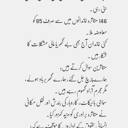
بنی رہی۔
146 متاثرہ خاندانوں میں سے صرف 85 کو
معاوضہ ملا۔
کئی خاندان آج بھی بے گھر یا مالی مشکلات کا
شکار ہیں۔
متاثرین سوال کرتے ہیں؛
ہمارے چرچ جل گئے، ہمارے گھر برباد ہوئے،
مگر مجرم آزاد گھوم رہے ہیں۔
سماجی بائیکاٹ، کاروبار کی بندش اور نقل مکانی
نے متاثرہ برادری کو مزید کمزور کیا۔
انسانی حقوق کے اداروں کا مؤقف ہے کہ؛