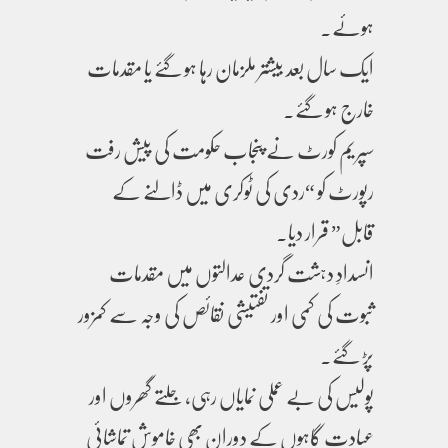
ہوئے۔
ایک سال بعد بیشتر ملزمان رہا ہو گئے یا مقدمات
خارج ہو گئے۔
سپریم کورٹ نے پنجاب حکومت کی پیش رفت
رپورٹ کو “ردی کی ٹوکری میں ڈالنے کے
قابل” قرار دیا۔
انسدادِ دہشت گردی عدالتوں میں مقدمات
ثبوت کی کمی اور تفتیشی نقائص کی وجہ سے کمزور
پڑ گئے۔
پولیس کی بے عملی نمایاں رہی، جلتے گھروں اور
عبادت گاہوں کے دوران بھی خاموش تماشائی