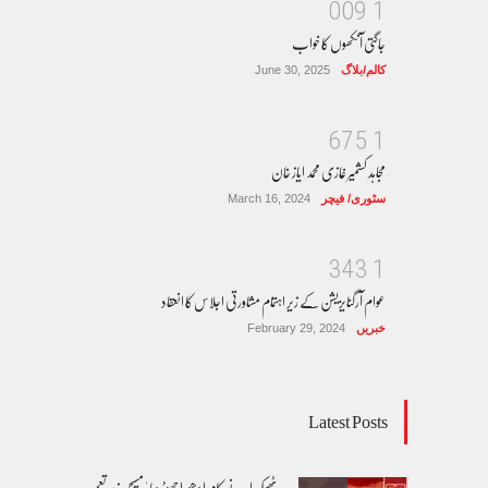
0
0
9
1
جاگتی آنکھوں کا خواب
کالم/بلاگ
June 30, 2025
6
7
5
1
مجاہد کشمیر غازی محمد ایاز خان
سٹوری/ فیچر
March 16, 2024
3
4
3
1
عوام آرگنایزیشن کے زیر اہتمام مشاورتی اجلاس کا انعقاد
خبریں
February 29, 2024
Latest Posts
ٹھیکیدار نے کام ادھورا چھوڑ دیا ' مسیحی زیر تعمیر