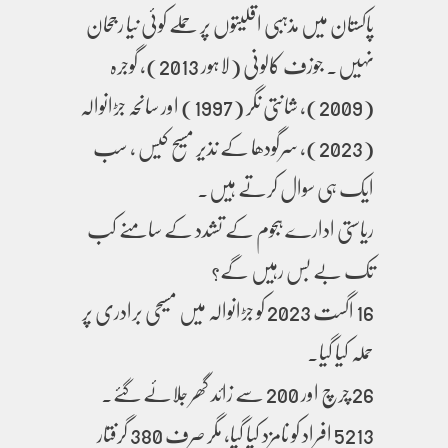
پاکستان میں مذہبی اقلیتوں پر حملے کوئی نیا رجحان
نہیں۔ جوزف کالونی (لاہور 2013)، گوجرہ
(2009)، شانتی نگر (1997) اور سانحہ جڑانوالہ
(2023)، سرگودھا کے نذیر مسیح کیس ، سب
ایک ہی سوال کرتے ہیں۔
ریاستی ادارے ہجوم کے تشدد کے سامنے کب
تک بے بس رہیں گے؟
16 اگست 2023 کو جڑانوالہ میں مسیحی برادری پر
حملہ کیا گیا۔
26 چرچ اور 200 سے زائد گھر جلائے گئے۔
5213 افراد کو نامزد کیا گیا، مگر صرف 380 گرفتار