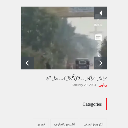
پسند کی شادیوں کا بڑھتا ہوا رجحان اور راولپنڈی
کی یوسیز میں اندارج پر پابندی ایک نیا تنازعہ
کالم/بلاگ
October 14, 2025
میرا دیس ' میرا گاوں ۔۔شانتی نگرپیش کار۔۔عدیل حفیظ
ویڈیوز
January 29, 2024
Categories
انٹرویوز تعرف
انٹرویوز/تعارف
خبریں