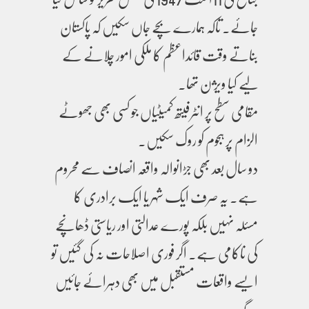
جائے۔ تاکہ ہمارے بچے جاں سکیں کہ پاکستان
بناتے وقت قائداعظم کا ملکی امور چلانے کے
لیے کیا ویژن تھا۔
مقامی سطح پر انٹرفیتھ کمیٹیاں جو کسی بھی جھوٹے
الزام پر ہجوم کو روک سکیں۔
دو سال بعد بھی جڑانوالہ واقعہ انصاف سے محروم
ہے۔ یہ صرف ایک شہر یا ایک برادری کا
مسئلہ نہیں بلکہ پورے عدالتی اور ریاستی ڈھانچے
کی ناکامی ہے۔ اگر فوری اصلاحات نہ کی گئیں تو
ایسے واقعات مستقبل میں بھی دہرائے جائیں