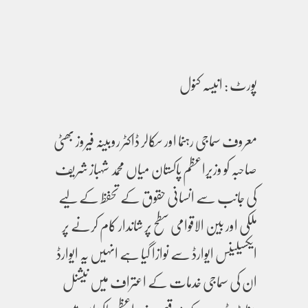
پورٹ : انیسہ کنول
معروف سماجی رہنما اور سکالر ڈاکٹر روبینہ فیروز بھٹی
صاحبہ کو وزیراعظم پاکستان میاں محمد شہباز شریف
کی جانب سے انسانی حقوق کے تحفظ کے لیے
ملکی اور بین الاقوامی سطح پر شاندار کام کرنے پر
ایکسیلینس ایوارڈ سے نوازا گیا ہے انہیں یہ ایوارڈ
ان کی سماجی خدمات کے اعتراف میں نیشنل