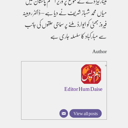
مینارٹیز ڈے کے موقع پر وزیر اعظم پاکستان میں
میاں محمد شہباز شریف نے دیا ہے – ڈاکٹر روبینہ
فیروز بھٹی کو ایوارڈ ملنے پر سماجی حلقوں کی جانب
سے مبارکباد کا سلسلہ جاری ہے
Author
Editor Hum Daise
View all posts