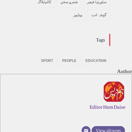
سٹوری/ فیچر
شعرو سخن
کالم/بلاگ
گوشہ ادب
ویڈیوز
Tags
SPORT
PEOPLE
EDUCATION
Author
Editor Hum Daise
View all posts