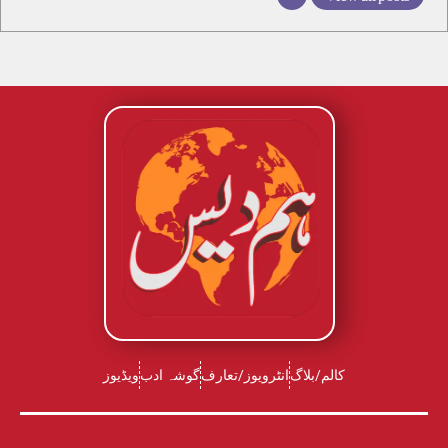
کالم/بلاگ
انٹرویوز/تعارف
گوشہ ادب
ویڈیوز