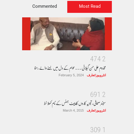
Commented
Most Read
4
7
4
2
مخدوم علی حسن گیلانی ۔۔۔عوام کے دل میں بسنے والے رہنما
انٹرویوز/تعارف
February 5, 2024
6
9
1
2
سینئر صحافی، تجزیہ کاروں کا چیف جسٹس کے نام کھلا خط
انٹرویوز/تعارف
March 4, 2015
3
0
9
1