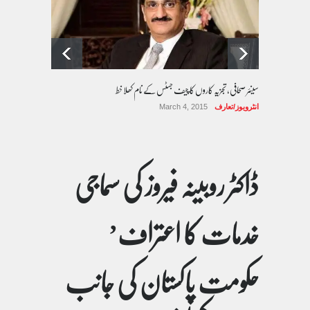
سینئر صحافی، تجزیہ کاروں کا چیف جسٹس کے نام کھلا خط
انٹرویوز/تعارف
March 4, 2015
ڈاکٹر روبینہ فیروز کی سماجی
خدمات کا اعتراف’
حکومت پاکستان کی جانب