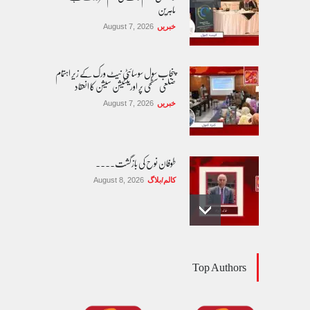
ماہرین
خبریں
August 7, 2026
پنجاب سول سوسائٹی نیٹ ورک کے زیرِ اہتمام
ضلعی سطحی پر اورینٹیشن سیشن کا انعقاد
خبریں
August 7, 2026
طوفان نوح کی بازگشت....
کالم/بلاگ
August 8, 2026
پاکستان بین المذاہب امن کمیٹی کی تقریب
Top Authors
حلف برداری
خبریں
August 8, 2026