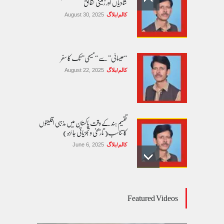
شادیاں اور زمینی حقائق
کالم/بلاگ
August 30, 2025
“عیسائی” سے “مسیحی” تک کا سفر
کالم/بلاگ
August 22, 2025
تقسیم ہند کے وقت پاکستان میں مذہبی اقلیتوں
کا تناسب( تاریخی و تجزیاتی جائزہ)
کالم/بلاگ
June 6, 2025
عالمی یومِ خواتین اور پاکستان کی غیر محفوظ اقلیتی
Featured Videos
بیٹیاں
کالم/بلاگ
March 7, 2026