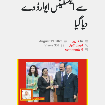
سے ایکسلینس ایوارڈ دے
دیا گیا
In
خبریں
August 19, 2025
انیسہ کنول
336 Views
0 comments