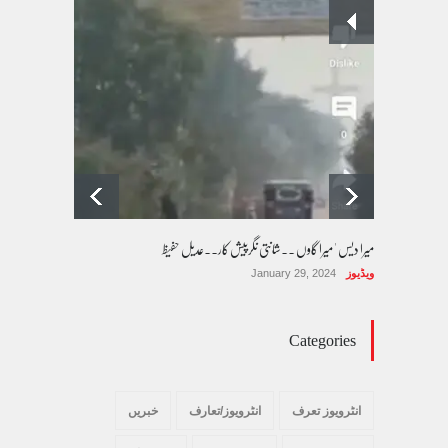
پسند کی شادیوں کا بڑھتا ہوا رجحان اور راولپنڈی
کی یوسیز میں اندارج پر پابندی ایک نیا تنازعہ
کالم/بلاگ
October 14, 2025
میرا دیس ' میرا گاوں ۔۔شانتی نگرپیش کار۔۔عدیل حفیظ
ویڈیوز
January 29, 2024
Categories
انٹرویوز تعرف
انٹرویوز/تعارف
خبریں