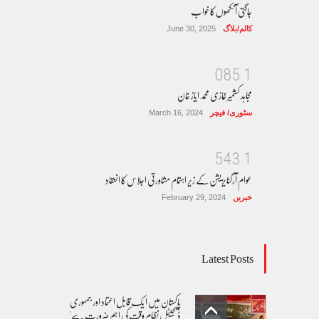
جاگتی آنکھوں کا خواب
کالم/بلاگ
June 30, 2025
0
8
5
1
مجاہد کشمیر غازی محمد ایاز خان
سٹوری/ فیچر
March 16, 2024
5
4
3
1
عوام آرگنایزیشن کے زیر اہتمام مشاورتی اجلاس کا انعقاد
خبریں
February 29, 2024
Latest Posts
پاکستان مِیں ا یک قابل اعتماد اور جمہوری
ڈیجیٹل نظام وقت کی اہم ضرورت ہے'