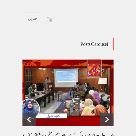
خبریں
Posts Carousel
پنجاب سول سوسائٹی نیٹ ورک کے زیرِ اہتمام ضلعی سطحی پر اورینٹیشن سیشن کا