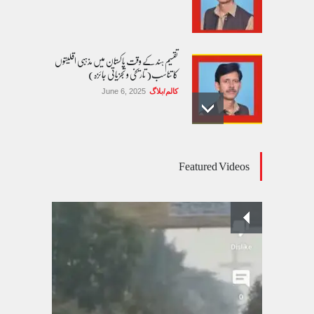
تقسیم ہند کے وقت پاکستان میں مذہبی اقلیتوں
کا تناسب( تاریخی و تجزیاتی جائزہ)
کالم/بلاگ
June 6, 2025
عالمی یومِ خواتین اور پاکستان کی غیر محفوظ اقلیتی
Featured Videos
بیٹیاں
کالم/بلاگ
March 7, 2026
پسند کی شادیوں کا بڑھتا ہوا رجحان اور راولپنڈی
کی یوسیز میں اندارج پر پابندی ایک نیا تنازعہ
کالم/بلاگ
October 14, 2025