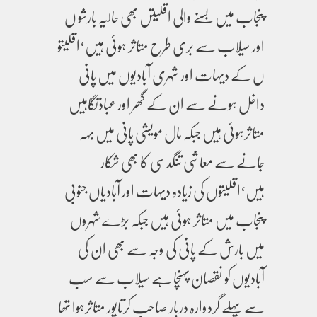
پنجاب میں بسنے والی اقلیتں بھی حالیہ بارشو ں
اور سیلاب سے بری طرح متاثر ہوئی ہیں‘اقلیتو
ں کے دیہات اور شہری آبادیوں میں پانی
داخل ہونے سے ان کے گھر اور عبادتگاہیں
متاثرہوئی ہیں جبکہ مال مویشی پانی میں بہہ
جانے سے معاشی تنگدسی کا بھی شکار
ہیں‘اقلیتوں کی زیادہ دیہات اور آبادیاں جنوبی
پنجاب میں متاثر ہوئی ہیں جبکہ بڑے شہروں
میں بارش کے پانی کی وجہ سے بھی ان کی
آبادیوں کو نقصان پہنچا ہے سیلاب سے سب
سے پہلے گردوارہ دربار صاحب کرتاپور متاثرہوا تھا