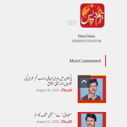
5
0
1
Hum Daise
ADMINISTRATOR
Most Commented
پاکستان میں جبری تبدیلی مذہب 'کم عمری کی
شادیاں اور زمینی حقائق
کالم/بلاگ
August 30, 2025
“عیسائی” سے “مسیحی” تک کا سفر
کالم/بلاگ
August 22, 2025