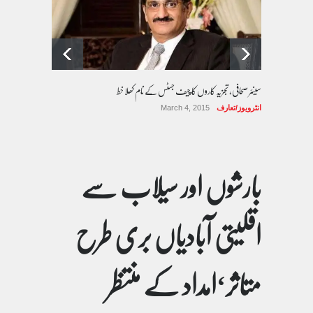
سینئر صحافی، تجزیہ کاروں کا چیف جسٹس کے نام کھلا خط
انٹرویوز/تعارف
March 4, 2015
بارشوں اور سیلاب سے
اقلیتی آبادیاں بری طرح
متاثر‘امداد کے منتظر