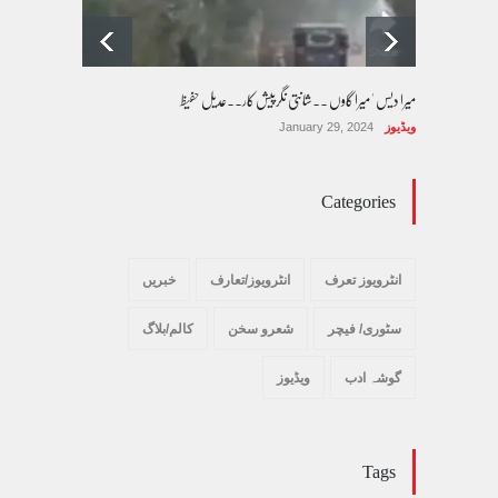
میرا دیس ' میرا گاوں ۔۔شانتی نگرپیش کار۔۔عدیل حفیظ
ویڈیوز
January 29, 2024
Categories
انٹرویوز تعرف
انٹرویوز/تعارف
خبریں
سٹوری/ فیچر
شعرو سخن
کالم/بلاگ
گوشہ ادب
ویڈیوز
Tags