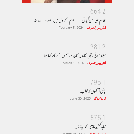
6
6
4
2
مخدوم علی حسن گیلانی ۔۔۔عوام کے دل میں بسنے والے رہنما
انٹرویوز/تعارف
February 5, 2024
3
8
1
2
سینئر صحافی، تجزیہ کاروں کا چیف جسٹس کے نام کھلا خط
انٹرویوز/تعارف
March 4, 2015
7
9
8
1
جاگتی آنکھوں کا خواب
کالم/بلاگ
June 30, 2025
5
7
5
1
مجاہد کشمیر غازی محمد ایاز خان
سٹوری/ فیچر
March 16, 2024