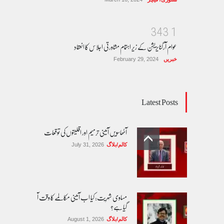
3
4
3
1
عوام آرگنایزیشن کے زیر اہتمام مشاورتی اجلاس کا انعقاد
خبریں
February 29, 2024
Latest Posts
آٹھاسویں آئینی ترمیم اور اقلیتوں کی توقعات
کالم/بلاگ
July 31, 2026
مساوی شہریت: کیا اب آئینی مکالمے کا وقت آ
گیا ہے؟
کالم/بلاگ
August 1, 2026