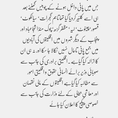
جس میں پانی داخل ہونے کے چوبیس گھنٹے بعد
ہی اسے کلئیر کردیا گیا تھا تاہم گجرات‘ سیالکوٹ‘
قصور‘چینوٹ‘ لیہ‘ مظفر گڑھ‘چوک منڈا شجاعباد اور
پنجاب کے دیگر شہرو ں میں اقلیتوں کی آبادیوں
میں جمع پانی تاحال نہیں نکالا جا سکا اور نہ ہی ان
کا ازالہ کیا گیاہے۔اقلیتی برادری کی جانب سے
صوبائی وزیر برائے انسانی حقوق و اقلیتی امور
سے مطالبہ کیا گیاہے اقلیتو ں کے مالی نقصان
اور معاشی بحالی کے لئے وزارت کی جانب سے
خصوصی پیکج کا اعلان کیا جائے