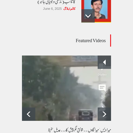
کا تناسب( تاریخی و تجزیاتی جائزہ)
کالم/بلاگ
June 6, 2025
عالمی یومِ خواتین اور پاکستان کی غیر محفوظ اقلیتی
Featured Videos
بیٹیاں
کالم/بلاگ
March 7, 2026
پسند کی شادیوں کا بڑھتا ہوا رجحان اور راولپنڈی
کی یوسیز میں اندارج پر پابندی ایک نیا تنازعہ
کالم/بلاگ
October 14, 2025
میرا دیس ' میرا گاوں ۔۔شانتی نگرپیش کار۔۔عدیل حفیظ