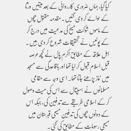
کیا گیا، جہاں ضروری کارروائی کے بعد میتیں ورثا
کے حوالے کر دی گئیں۔ مقدمہ مقتول بچوں
کے ماموں شوکت مسیح کی مدعیت میں درج کر
کے پولیس نے تحقیقات شروع کر دی ہیں۔
اہلِ علاقہ کے مطابق اکرم پال نے کچھ عرصہ
قبل اسلام قبول کر لیا تھا اور باقاعدگی سے مسجد
میں نماز پڑھنے جاتا تھا۔ اسی وجہ سے مقامی
مسلمانوں نے ہسپتال سے اس کی میت وصول
کر کے اسلامی طریقے سے تدفین کی، جبکہ اس
کے دونوں بچوں کی تدفین مسیحی قبرستان میں
مسیحی رسومات کے مطابق کی گئی۔