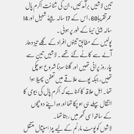
تین لاشیں برآمد کیں، جن کی شناخت اکرم پال
عمرتقریبا60 ، اس کے 17 سالہ بیٹے شبیل اور 14
سالہ بیٹی نیہا کے طور پر ہوئی۔
پولیس کے مطابق تینوں افراد کے گلے تیز دھار
آلے سے کاٹے گئے تھے۔ لاشیں تین سے
چار روز پرانی تھیں اور گلنا سڑنا شروع ہو چکی
تھیں، جبکہ پورے علاقے میں تعفن پھیلا ہوا
تھا۔ اہلِ علاقہ کا کہنا ہے کہ اکرم پال کی بیوی کا
انتقال پہلے ہی ہو چکا تھا اور وہ اپنے دو بچوں
کے ساتھ اسی گھر میں رہتا تھا۔
لاشوں کو پوسٹ مارٹم کے لیے پمز ہسپتال منتقل