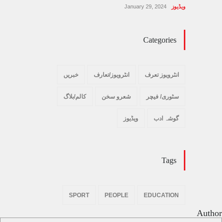
ویڈیوز
January 29, 2024
Categories
انٹرویوز تعرف
انٹرویوز/تعارف
خبریں
سٹوری/ فیچر
شعرو سخن
کالم/بلاگ
گوشہ ادب
ویڈیوز
Tags
SPORT
PEOPLE
EDUCATION
Author