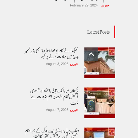
خبریں
February 29, 2024
Latest Posts
ٹھیکیدار نے کام ادھورا چھوڑ دیا ' مسیحی زیر تعمیر
چرچ میں عبادت کرنے پر مجبور
خبریں
August 3, 2026
پاکستان مِیں ا یک قابل اعتماد اور جمہوری
ڈیجیٹل نظام وقت کی اہم ضرورت ہے'
ماہرین
خبریں
August 7, 2026
پنجاب سول سوسائٹی نیٹ ورک کے زیرِ اہتمام
ضلعی سطحی پر اورینٹیشن سیشن کا انعقاد