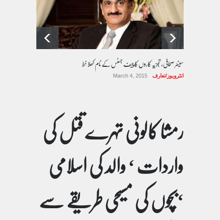
سینئر صحافی، تجزیہ کاروں کا چیف جسٹس کے نام کھلا خط
انٹرویوز/تعارف
March 4, 2015
رمشا کالونی تہرے قتل کی
واردات ‘ والد کی اسلامی
‘بچوں کی مسیحی طریقے سے