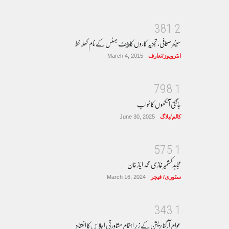
3
8
1
2
سینئر صحافی، تجزیہ کاروں کا چیف جسٹس کے نام کھلا خط
انٹرویوز/تعارف
March 4, 2015
7
9
8
1
جاگتی آنکھوں کا خواب
کالم/بلاگ
June 30, 2025
5
7
5
1
مجاہد کشمیر غازی محمد ایاز خان
سٹوری/ فیچر
March 16, 2024
3
4
3
1
عوام آرگنایزیشن کے زیر اہتمام مشاورتی اجلاس کا انعقاد