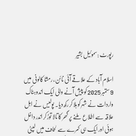
رپورٹ :سموئیل بشیر
اسلام آباد کے علاقے آئی نائن، رمشا کالونی میں
9 ستمبر 2025 کو پیش آنے والی ایک اندوہناک
واردات نے شہر کو ہلا کر رکھ دیا۔ پولیس نے اہل
علاقہ سے اطلاع ملنے پر گھر کا تالا توڑ کر اندر داخل
ہوئی اور ایک ہی کمرے سے لحاف میں لپٹی