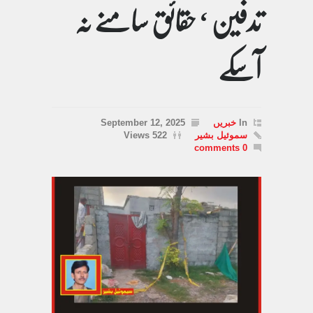
تدفین ‘ حقائق سامنے نہ
آسکے
In
خبریں
September 12, 2025
سموئیل بشیر
522 Views
0 comments