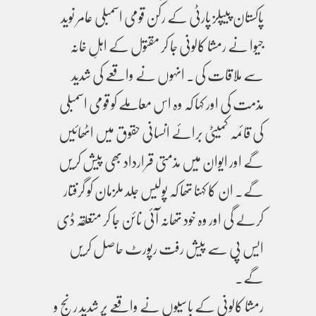
پاکستان پیپلز پارٹی کے رکن قومی اسمبلی عامر نوید
جیوا نے رمشا کالونی جا کر مقتول کے اہلِ خانہ
سے ملاقات کی۔ انہوں نے واقعے کی شدید
مذمت کی اور کہا کہ وہ اس معاملے کو قومی اسمبلی
کی قائمہ کمیٹی برائے انسانی حقوق میں اٹھائیں
گے اور ایوان میں مذمتی قرارداد بھی پیش کریں
گے۔ ان کا کہنا تھا کہ پولیس جلد ملزمان کو گرفتار
کرلے گی اور وہ خود تھانہ آئی نائن جا کر متعلقہ ڈی
ایس پی سے پیش رفت رپورٹ حاصل کریں
گے۔
رمشا کالونی کے باسیوں نے واقعے پر شدید رنج و