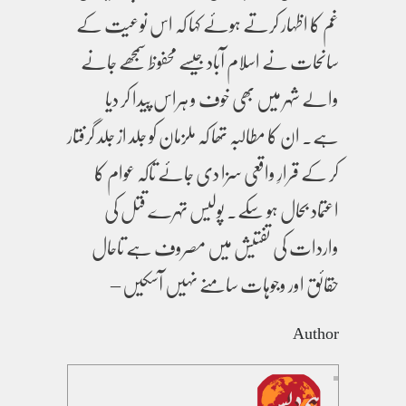
غم کا اظہار کرتے ہوئے کہا کہ اس نوعیت کے
سانحات نے اسلام آباد جیسے محفوظ سمجھے جانے
والے شہر میں بھی خوف و ہراس پیدا کر دیا
ہے۔ ان کا مطالبہ تھا کہ ملزمان کو جلد از جلد گرفتار
کر کے قرارِ واقعی سزا دی جائے تاکہ عوام کا
اعتماد بحال ہو سکے۔ پولیس تہرے قتل کی
واردات کی تفتیش میں مصروف ہے تاحال
حقائق اور وجوہات سامنے نہیں آسکیں –
Author