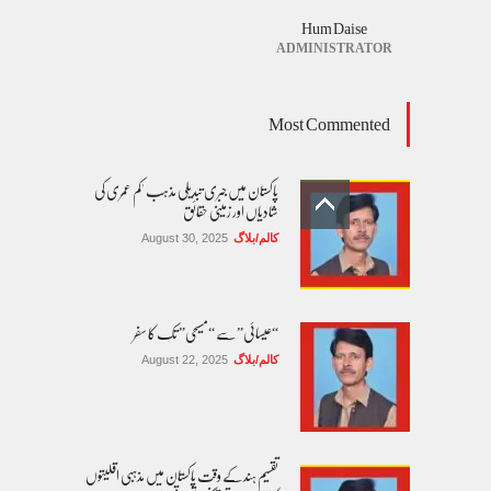
Hum Daise
ADMINISTRATOR
Most Commented
پاکستان میں جبری تبدیلی مذہب 'کم عمری کی
شادیاں اور زمینی حقائق
کالم/بلاگ
August 30, 2025
“عیسائی” سے “مسیحی” تک کا سفر
کالم/بلاگ
August 22, 2025
تقسیم ہند کے وقت پاکستان میں مذہبی اقلیتوں