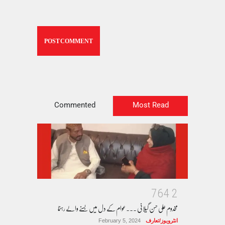
Commented
Most Read
7
6
4
2
مخدوم علی حسن گیلانی ۔۔۔عوام کے دل میں بسنے والے رہنما
انٹرویوز/تعارف
February 5, 2024