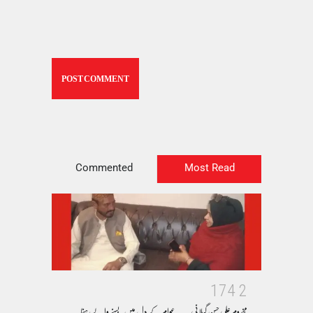
Commented
Most Read
1
7
4
2
مخدوم علی حسن گیلانی ۔۔۔عوام کے دل میں بسنے والے رہنما