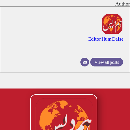
Author
Editor Hum Daise
View all posts