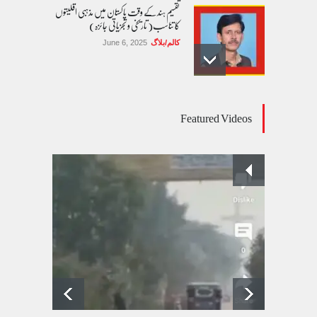
تقسیم ہند کے وقت پاکستان میں مذہبی اقلیتوں
کا تناسب( تاریخی و تجزیاتی جائزہ)
کالم/بلاگ
June 6, 2025
عالمی یومِ خواتین اور پاکستان کی غیر محفوظ اقلیتی
Featured Videos
بیٹیاں
کالم/بلاگ
March 7, 2026
پسند کی شادیوں کا بڑھتا ہوا رجحان اور راولپنڈی
کی یوسیز میں اندارج پر پابندی ایک نیا تنازعہ
کالم/بلاگ
October 14, 2025