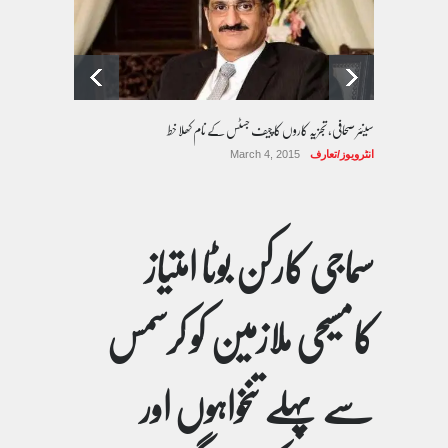
سینئر صحافی، تجزیہ کاروں کا چیف جسٹس کے نام کھلا خط
انٹرویوز/تعارف
March 4, 2015
سماجی کارکن بوٹا امتیاز
کامسیحی ملازمین کو کرسمس
سے پہلے تنخواہوں اور