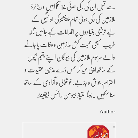
سے قبل ان کی رکی ہوئی 14 تنخواہیں و ریٹائرڈ
ملازمین کی رکی ہوئی تمام پینشنز کی ادائیگی کے
لیے ترجیحی بنیادوں پر اقدامات کیے جائیں تاکہ
غریب مسیحی محبت کش ملازمین و وفات پا جانے
والے مرحوم ملازمین کی بیوگان اپنے یتیم بچوں
کے ساتھ اپنی عید کرسمس ڈے مذہبی عقیدت و
احترام، جوش و جذبے، خوشحالی و آزادی کے ساتھ
منا سکیں ۔ بوٹا امتیاز ہیومن رائٹس ڈیفینڈر
Author