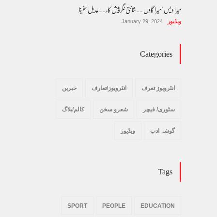
میرا دیس ' میرا گاوں ۔۔شانتی نگرپیش کار۔۔عدیل حفیظ
ویڈیوز
January 29, 2024
Categories
انٹرویوز تعرف
انٹرویوز/تعارف
خبریں
سٹوری/ فیچر
شعرو سخن
کالم/بلاگ
گوشہ ادب
ویڈیوز
Tags
SPORT
PEOPLE
EDUCATION