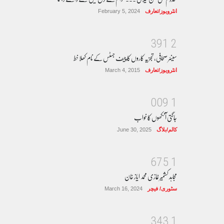
انٹرویوز/تعارف
February 5, 2024
3
9
1
2
سینئر صحافی، تجزیہ کاروں کا چیف جسٹس کے نام کھلا خط
انٹرویوز/تعارف
March 4, 2015
0
0
9
1
جاگتی آنکھوں کا خواب
کالم/بلاگ
June 30, 2025
6
7
5
1
مجاہد کشمیر غازی محمد ایاز خان
سٹوری/ فیچر
March 16, 2024
3
4
3
1