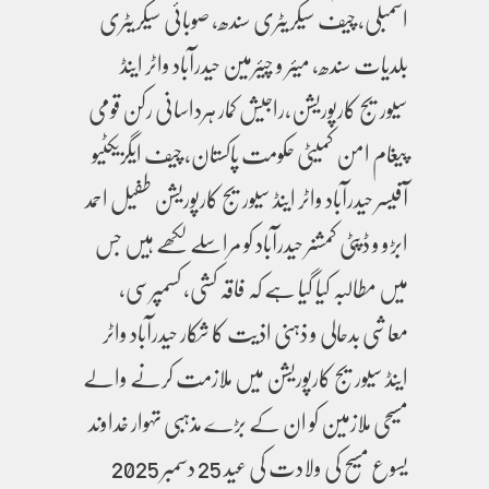
اسمبلی، چیف سیکریٹری سندھ، صوبائی سیکریٹری
بلدیات سندھ، میئر و چیئرمین حیدرآباد واٹر اینڈ
سیوریج کارپوریشن،راجیش کمار ہرداسانی رکن قومی
پیغام امن کمیٹی حکومت پاکستان، چیف ایگزیکٹیو
آفیسر حیدرآباد واٹر اینڈ سیوریج کارپوریشن طفیل احمد
ابڑو و ڈپٹی کمشنر حیدرآباد کو مراسلے لکھے ہیں جس
میں مطالبہ کیا گیا ہے کہ فاقہ کشی، کسمپرسی،
معاشی بدحالی و ذہنی اذیت کا شکار حیدرآباد واٹر
اینڈ سیوریج کارپوریشن میں ملازمت کرنے والے
مسیحی ملازمین کو ان کے بڑے مذہبی تہوار خداوند
یسوع مسیح کی ولادت کی عید 25 دسمبر 2025