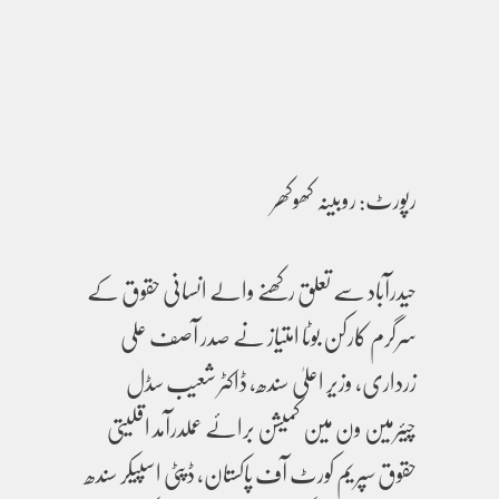
رپورٹ: روبینہ کھوکھر
حیدرآباد سے تعلق رکھنے والے انسانی حقوق کے
سرگرم کارکن بوٹا امتیاز نے صدر آصف علی
زرداری، وزیر اعلیٰ سندھ، ڈاکٹر شعیب سڈل
چیئرمین ون مین کمیشن برائے عملدرآمد اقلیتی
حقوق سپریم کورٹ آف پاکستان، ڈپٹی اسپیکر سندھ