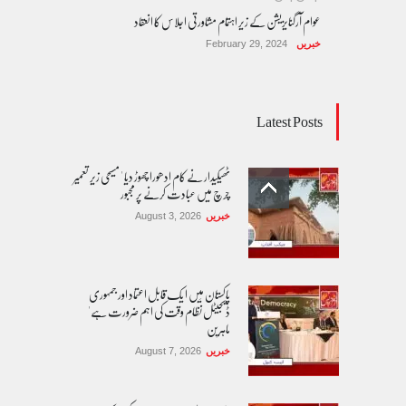
عوام آرگنایزیشن کے زیر اہتمام مشاورتی اجلاس کا انعقاد
خبریں
February 29, 2024
Latest Posts
ٹھیکیدار نے کام ادھورا چھوڑ دیا ' مسیحی زیر تعمیر
چرچ میں عبادت کرنے پر مجبور
خبریں
August 3, 2026
پاکستان مِیں ا یک قابل اعتماد اور جمہوری
ڈیجیٹل نظام وقت کی اہم ضرورت ہے'
ماہرین
خبریں
August 7, 2026