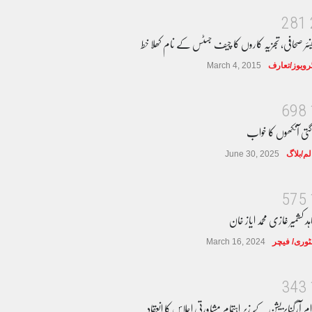
2
8
1
نئر صحافی، تجزیہ کاروں کا چیف جسٹس کے نام کھلا خط
ٹرویوز/تعارف
March 4, 2015
6
9
8
گتی آنکھوں کا خواب
لم/بلاگ
June 30, 2025
5
7
5
ہد کشمیر غازی محمد ایاز خان
وری/ فیچر
March 16, 2024
3
4
3
ام آرگنایزیشن کے زیر اہتمام مشاورتی اجلاس کا انعقاد