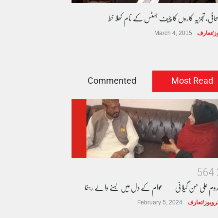
صحافی، تجزیہ کاروں کا چیف جسٹس کے نام کھلا خط
وز/تعارف
March 4, 2015
Commented
Most Read
5
6
4
دوم علی حسن گیلانی ۔۔۔عوام کے دل میں بسنے والے رہنما
ٹرویوز/تعارف
February 5, 2024