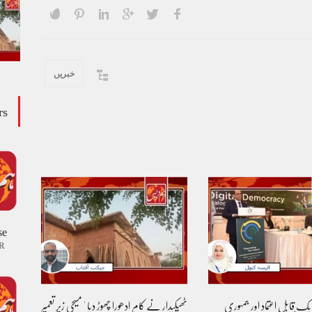
خبریں
rs
se
R
 یک قابل اعتماد اور جمہوری
ٹھیکیدار نے کام ادھورا چھوڑ دیا ' مسیحی زیر تعمیر