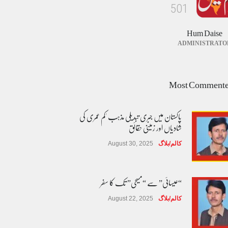
5
0
1
Hum Daise
ADMINISTRATO
Most Comment
پاکستان میں جبری تبدیلی مذہب 'کم عمری کی
شادیاں اور زمینی حقائق
کالم/بلاگ
August 30, 2025
“عیسائی” سے “مسیحی” تک کا سفر
کالم/بلاگ
August 22, 2025