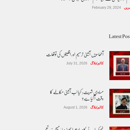
ریں
February 29, 2024
Latest Pos
آٹھاسویں آئینی ترمیم اور اقلیتوں کی توقعات
کالم/بلاگ
July 31, 2026
مساوی شہریت: کیا اب آئینی مکالمے کا
وقت آ گیا ہے؟
کالم/بلاگ
August 1, 2026
ٹھیکیدار نے کام ادھورا چھوڑ دیا ' مسیحی زیر تعمیر