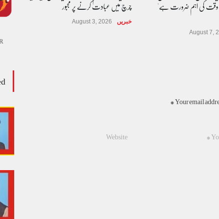
 وقت کی اہم ضرورت ہے'
چرچ میں عبادت کرنے پر مجبور
خبریں
August 3, 2026
August 7, 
R
ed
Your email addres