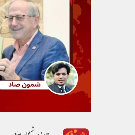
رپورٹ : شمعون صاد