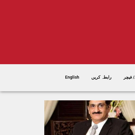
 فیچر
رابطہ کریں
English