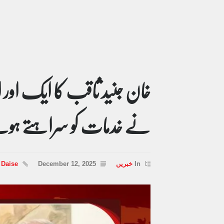
خان جنید ثاقب کا ایک اور اع
نے خدمات کو سراہتے ہوئے ا
In
خبریں
December 12, 2025
 Daise