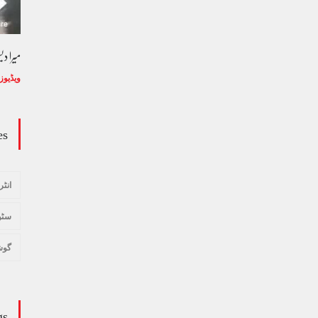
وڈیو کالم - کالم کار لائبہ زینب
میرا د
ویڈیوز
January 24, 2024
ویڈیوز
es
انٹر
سٹو
گوش
gs