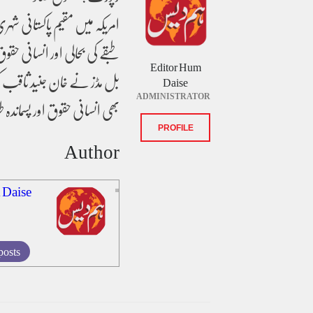
امریکہ میں مقیم پاکستانی شہ
طبقے کی بحالی اور انسانی ح
Editor Hum
بل مڈز نے خان جنید ثاقب ک
Daise
ADMINISTRATOR
بھی انسانی حقوق اور پسماندہ
PROFILE
Author
 Daise
posts