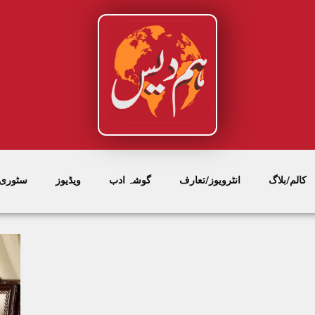
کالم/بلاگ
انٹرویوز/تعارف
گوشہ ادب
ویڈیوز
سٹوری/