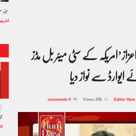
سینئر 
انٹروی
زاز’امریکہ کے سٹی میئر بل مڈز
یوارڈ سے نواز دیا
0 comments
258 Views
Editor Hum
2
مخ
ان