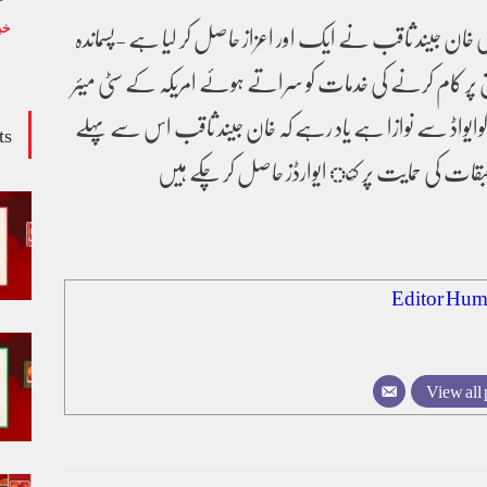
ری خان جیند ثاقب نے ایک اور اعزاز حاصل کر لیا ہے -پسماندہ
خب
قوق پر کام کرنے کی خدمات کو سراتے ہوئے امریکہ کے سٹی میئر
وایواڈ سے نوازا ہے یاد رہے کہ خان جیند ثاقب اس سے پہلے
ts
 طبقات کی حمایت پر کَئ ایوارڈز حاصل کر چکے ہیں
Editor Hum
View all 