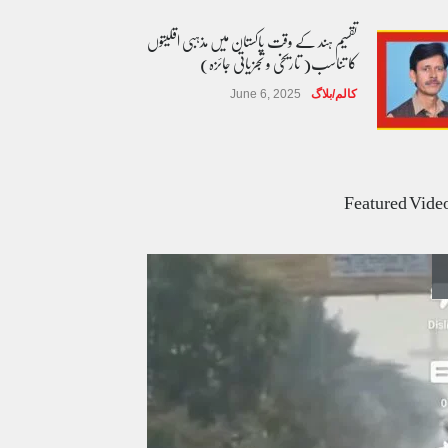
تقسیم ہند کے وقت پاکستان میں مذہبی اقلیتوں
کا تناسب( تاریخی و تجزیاتی جائزہ)
کالم/بلاگ
June 6, 2025
عالمی یومِ خواتین اور پاکستان کی غیر محفوظ اقلیتی
بیٹیاں
Featured Vide
کالم/بلاگ
March 7, 2026
پسند کی شادیوں کا بڑھتا ہوا رجحان اور راولپنڈی
کی یوسیز میں اندارج پر پابندی ایک نیا تنازعہ
کالم/بلاگ
October 14, 2025