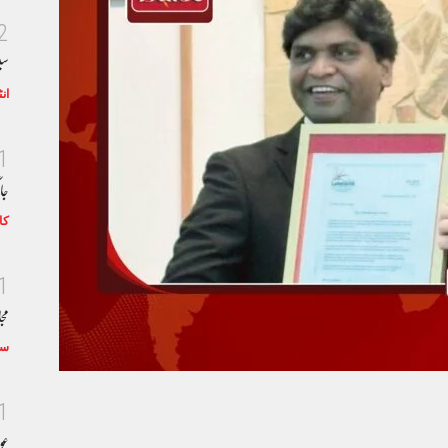
2
سی
ان
1
جا
کا
1
مجا
سٹ
1
عو