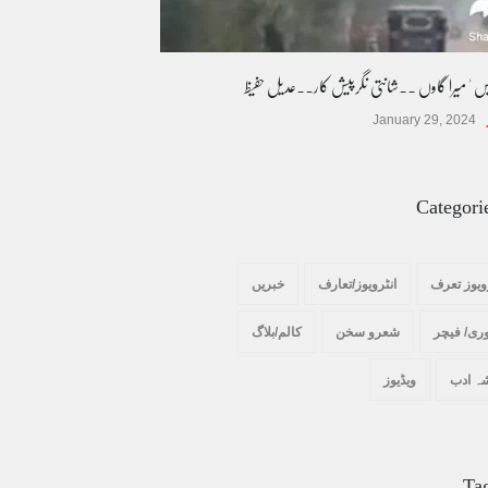
یس ' میرا گاوں ۔۔شانتی نگرپیش کار۔۔عدیل حفیظ
January 29, 2024
Categori
ویوز تعرف
انٹرویوز/تعارف
خبریں
ری/ فیچر
شعرو سخن
کالم/بلاگ
ہ ادب
ویڈیوز
Ta