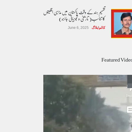
تقسیم ہند کے وقت پاکستان میں مذہبی اقلیتوں
کا تناسب( تاریخی و تجزیاتی جائزہ)
کالم/بلاگ
June 6, 2025
عالمی یومِ خواتین اور پاکستان کی غیر محفوظ اقلیتی
بیٹیاں
Featured Vide
کالم/بلاگ
March 7, 2026
پسند کی شادیوں کا بڑھتا ہوا رجحان اور راولپنڈی
کی یوسیز میں اندارج پر پابندی ایک نیا تنازعہ
کالم/بلاگ
October 14, 2025