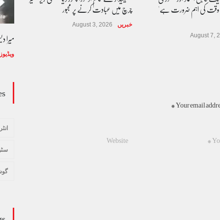
 وقت کی اہم ضرورت ہے'
چرچ میں عبادت کرنے پر مجبور
خبریں
August 3, 2026
میرا د
August 7, 
ویڈیوز
es
Your email addres
انٹر
سٹو
گوش
gs