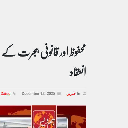
محفوظ اور قانونی ہجرت کے 
انعقاد
In
خبریں
December 12, 2025
 Daise