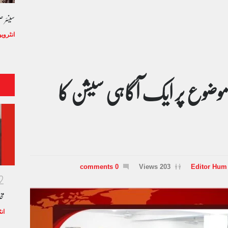
سینئر 
انٹروی
موضوع پر ایک آگاہی سیشن کا
0 comments
203 Views
Editor Hum
2
مخ
ان