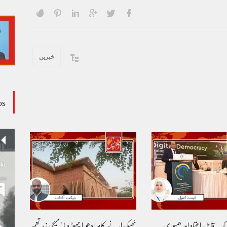
خبریں
os
وڈیو کالم - کالم کار لائبہ زینب
ویڈیوز
January 24, 2024
 یک قابل اعتماد اور جمہوری
ٹھیکیدار نے کام ادھورا چھوڑ دیا ' مسیحی زیر تعمیر