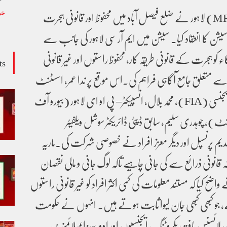
مائیگرنٹ ریسورس سنٹر (MRC) لاہور نے ضلع فیصل آباد میں محفوظ اور قانونی ہجرت
خب
ن کا انعقاد کیا۔ سیشن میں ایم آر سی لاہور کی جانب سے
 کو ہجرت کے قانونی طریقہ کار، محفوظ راستوں اور غیر قانونی
ts
تعلق جامع آگاہی فراہم کی۔اس موقع پر ندا عمر، اسسٹنٹ
ڈائریکٹر فیڈرل انویسٹی گیشن ایجنسی (FIA)، محمد بلال، انسپیکٹر– پی او ای لاہور (بیورو آف
ئمنٹ)، چوہدری سلیم، سابق ڈپٹی ڈائریکٹر سوشل ویلفیئر
یم پرنسپل اور دیگر معزز افراد نے خصوصی شرکت کی۔ماریہ
انونی ذرائع سے کی جانی چاہیے تاکہ لوگ جانی و مالی نقصان
ح کیا کہ مستند معلومات کی کمی اکثر افراد کو غیر قانونی راستوں
ے، جو کبھی کبھی جان لیوا ثابت ہوتے ہیں۔ انہوں نے حکومت
لائسنس یافتہ ریکروٹنگ ایجنسیوں اور اوورسیز ایمپلائمنٹ