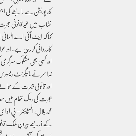
خطاب میں غیر قانونی ہجرت
کہا کہ ایف آئی اے انسانی
کارروائی کر رہی ہے، اور عوام
اور کسی بھی مشکوک سرگرمی 
اور قانونی ہجرت کے حوالے سے
ہجرت کی روک تھام میں مع
کے ذریعے بیرونِ ملک قانونی
ذریعے کی سختی سے حوصلہ ش