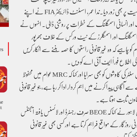
کارپوریشن سے رابطے کی اہمیت پر بھی زور دیا۔ندا عمر، اسسٹنٹ ڈائریکٹر FIA نے اپنے
 اور انسانی اسمگلنگ کے خطرات پر روشنی ڈالی۔ انہوں نے
 اسمگلنگ اور اسمگلرز کے نیٹ ورکس کے خلاف بھرپور
 کو چاہیے کہ وہ غیر قانونی راستوں کا حصہ بننے سے انکار کریں
rs
کی اطلاع فوراً ایف آئی اے کو دیں۔
ندا عمر نے مائیگرنٹ ریسورس سنٹر کی کاوشوں کو بھی سراہا اور کہا کہ MRC عوام میں محفوظ
 آگاہی پیدا کرنے میں اہم کردار ادا کر رہا ہے، جو غیر قانونی
اون ثابت ہوتا ہے۔
se
R
محمد بلال، انسپیکٹر – پی او ای لاہور نے کہا کہ BEOE صرف رجسٹرڈ اور لائسنس یافتہ ایجنٹس
 روزگار کے مواقع فراہم کرتا ہے اور کسی بھی غیر قانونی
کنی کرتا ہے۔