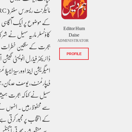
کے موضوع پر ایک آگاہی سیش
Editor Hum
کاؤنسلر ماریہ سہیل نے شرکاء
Daise
ADMINISTRATOR
ہجرت کے سنگین خطرات سے م
PROFILE
امیگریشن اینڈ اوورسیز ایمپلا
ڈیپارٹمنٹ، یوسف عدنان، ند
سہیل نے کہا کہ ہجرت ہمیشہ ق
سے محفوظ رہیں۔ انہوں نے واض
کے انتخاب پر مجبور کرتی ہ
سے منظور شدہ بھرتی ایجنٹس، 