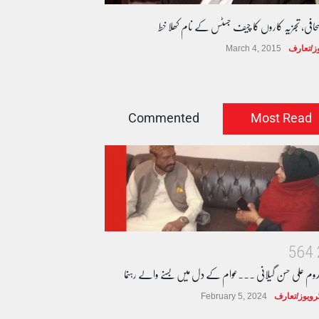
صحافی، تجزیہ کاروں کا چیف جسٹس کے نام کھلا خط
وز/تعارف
March 4, 2015
Commented
Most Read
5
6
4
دوم علی حسن گیلانی ۔۔۔عوام کے دل میں بسنے والے رہنما
ٹرویوز/تعارف
February 5, 2024