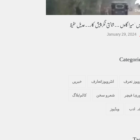
یس ' میرا گاوں ۔۔شانتی نگرپیش کار۔۔عدیل حفیظ
January 29, 2024
Categori
ویوز تعرف
انٹرویوز/تعارف
خبریں
ری/ فیچر
شعرو سخن
کالم/بلاگ
ہ ادب
ویڈیوز
Ta