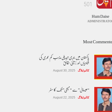
5
0
1
Hum Daise
ADMINISTRATO
Most Comment
پاکستان میں جبری تبدیلی مذہب 'کم عمری کی
شادیاں اور زمینی حقائق
کالم/بلاگ
August 30, 2025
“عیسائی” سے “مسیحی” تک کا سفر
کالم/بلاگ
August 22, 2025