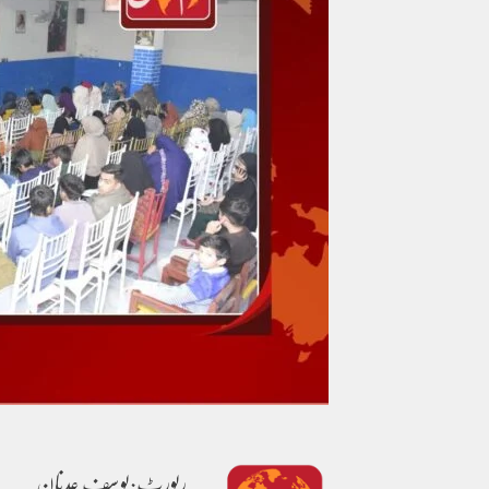
رپورٹ:یوسف عدنان