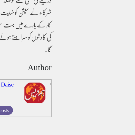
شرکاء نے سیشن کو نہایت مفی
کار کے بارے میں بہت سی 
کی کاوشوں کو سراہتے ہوئے ا
گا۔
Author
 Daise
posts