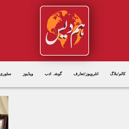
کالم/بلاگ
انٹرویوز/تعارف
گوشہ ادب
ویڈیوز
سٹوری/