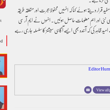
د قرار دیتے ہوئے کہا کہ انہیں محفوظ ہجرت اور متعلقہ طریقہ
نئی اور اہم معلومات حاصل ہوئیں۔ انہوں نے ایم آر سی
R
مید ظاہر کی کہ آئندہ بھی ایسے آگاہی سیشنز کا سلسلہ جاری رہے
ed
Editor Hum
View all 