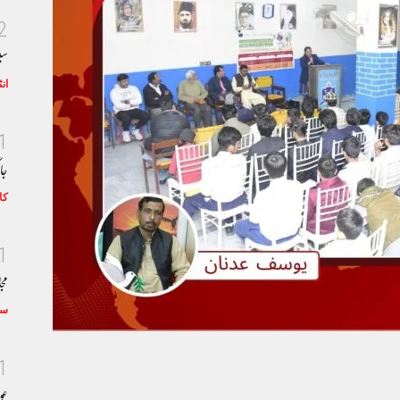
2
سی
ان
1
جا
کا
1
مجا
سٹ
1
عو