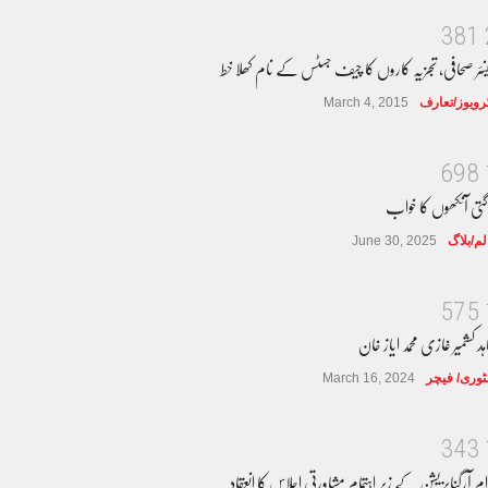
3
8
1
نئر صحافی، تجزیہ کاروں کا چیف جسٹس کے نام کھلا خط
ٹرویوز/تعارف
March 4, 2015
6
9
8
گتی آنکھوں کا خواب
لم/بلاگ
June 30, 2025
5
7
5
ہد کشمیر غازی محمد ایاز خان
وری/ فیچر
March 16, 2024
3
4
3
ام آرگنایزیشن کے زیر اہتمام مشاورتی اجلاس کا انعقاد