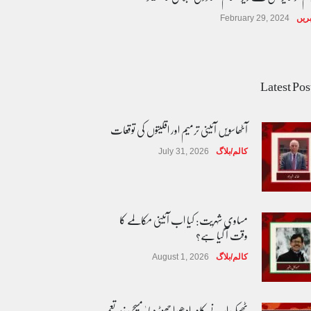
ریں
February 29, 2024
Latest Pos
آٹھاسویں آئینی ترمیم اور اقلیتوں کی توقعات
کالم/بلاگ
July 31, 2026
مساوی شہریت: کیا اب آئینی مکالمے کا
وقت آ گیا ہے؟
کالم/بلاگ
August 1, 2026
ٹھیکیدار نے کام ادھورا چھوڑ دیا ' مسیحی زیر تعمیر