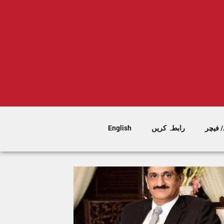
 فیچر
رابطہ کریں
English