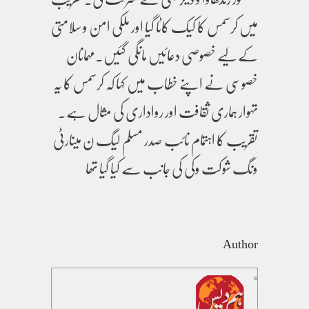
میں کرسمس کا کیک کاٹا گیا اور ملکی امن و سلامتی
کے لیے خصوصی دعائیں مانگی گئیں۔مہمانان
خصوسی نے اپنے خطاب میں کہا کہ کرسمس کا یہ
تہوار ہماری ثقافت اور رواداری کی مثال ہے۔
تقریب کا اہتمام نائب صدر مسلم لیگ ن مینارٹی
ونگ شوکت وکی کی جانب سے کیا گیا تھا
Author