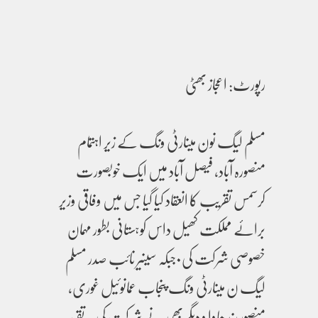
رپورٹ: اعجاز بھٹی
مسلم لیگ نون مینارٹی ونگ کے زیر اہتمام
منصورہ آباد، فیصل آباد میں ایک خوبصورت
کرسمس تقریب کا انعقاد کیا گیا جس میں وفاقی وزیر
برائے مملکت کھیل داس کوہستانی بطور مہمان
خصوصی شرکت کی۰جبکہ سینیر نائب صدر مسلم
لیگ ن مینارٹی ونگ پنجاب عمانوئیل غوری،
منصور رندھاوا و دیگر بھی نے شرکت کی۔ تقریب