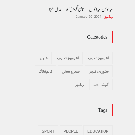
میرا دیس ' میرا گاوں ۔۔شانتی نگرپیش کار۔۔عدیل حفیظ
ویڈیوز
January 29, 2024
Categories
انٹرویوز تعرف
انٹرویوز/تعارف
خبریں
سٹوری/ فیچر
شعرو سخن
کالم/بلاگ
گوشہ ادب
ویڈیوز
Tags
SPORT
PEOPLE
EDUCATION