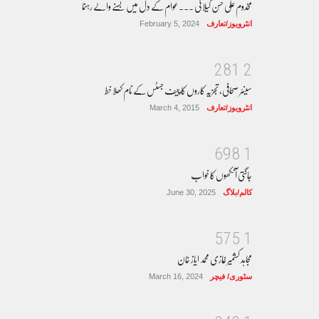
مخدوم علی حسن گیلانی ۔۔۔عوام کے دل میں بسنے والے رہنما
انٹرویوز/تعارف
February 5, 2024
2
8
1
2
سینئر صحافی، تجزیہ کاروں کا چیف جسٹس کے نام کھلا خط
انٹرویوز/تعارف
March 4, 2015
6
9
8
1
جاگتی آنکھوں کا خواب
کالم/بلاگ
June 30, 2025
5
7
5
1
مجاہد کشمیر غازی محمد ایاز خان
سٹوری/ فیچر
March 16, 2024