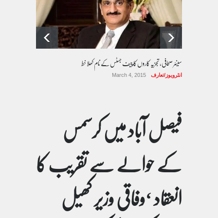
سینئر صحافی، تجزیہ کاروں کا چیف جسٹس کے نام کھلا خط
انٹرویوز/تعارف
March 4, 2015
فیصل آباد میں کرسمس
کے حوالے سے تقریب کا
انعقاد ‘وفاقی وزیر کھیل