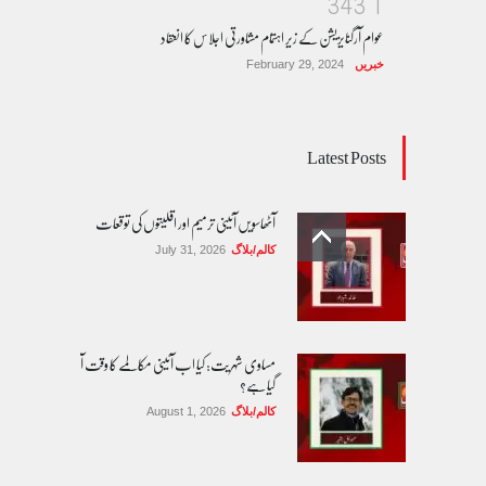
3
4
3
1
عوام آرگنایزیشن کے زیر اہتمام مشاورتی اجلاس کا انعقاد
خبریں
February 29, 2024
Latest Posts
آٹھاسویں آئینی ترمیم اور اقلیتوں کی توقعات
کالم/بلاگ
July 31, 2026
مساوی شہریت: کیا اب آئینی مکالمے کا وقت آ
گیا ہے؟
کالم/بلاگ
August 1, 2026