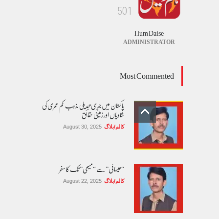
5
0
1
Hum Daise
ADMINISTRATOR
Most Commented
پاکستان میں جبری تبدیلی مذہب 'کم عمری کی
شادیاں اور زمینی حقائق
کالم/بلاگ
August 30, 2025
“عیسائی” سے “مسیحی” تک کا سفر
کالم/بلاگ
August 22, 2025