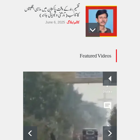
تقسیم ہند کے وقت پاکستان میں مذہبی اقلیتوں
کا تناسب( تاریخی و تجزیاتی جائزہ)
کالم/بلاگ
June 6, 2025
عالمی یومِ خواتین اور پاکستان کی غیر محفوظ اقلیتی
Featured Videos
بیٹیاں
کالم/بلاگ
March 7, 2026
پسند کی شادیوں کا بڑھتا ہوا رجحان اور راولپنڈی
کی یوسیز میں اندارج پر پابندی ایک نیا تنازعہ
کالم/بلاگ
October 14, 2025