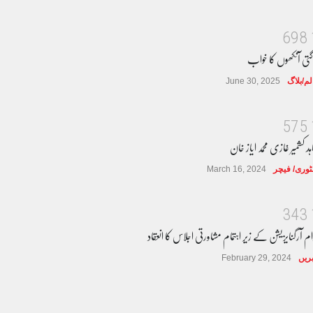
6
9
8
گتی آنکھوں کا خواب
لم/بلاگ
June 30, 2025
5
7
5
ہد کشمیر غازی محمد ایاز خان
وری/ فیچر
March 16, 2024
3
4
3
ام آرگنایزیشن کے زیر اہتمام مشاورتی اجلاس کا انعقاد
ریں
February 29, 2024