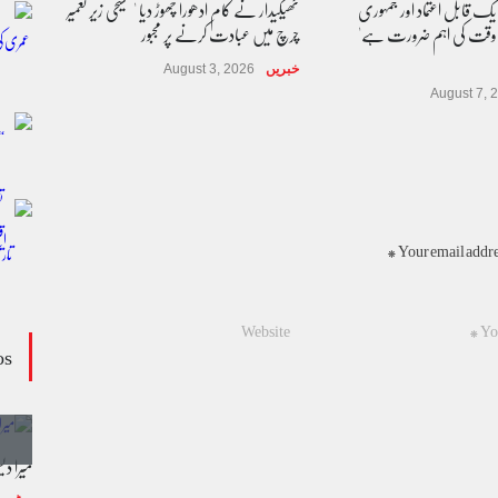
 یک قابل اعتماد اور جمہوری
ٹھیکیدار نے کام ادھورا چھوڑ دیا ' مسیحی زیر تعمیر
 وقت کی اہم ضرورت ہے'
چرچ میں عبادت کرنے پر مجبور
خبریں
August 3, 2026
August 7, 
Your email addres
os
وڈیو کالم - کالم کار لائبہ زینب
میرا د
ویڈیوز
January 24, 2024