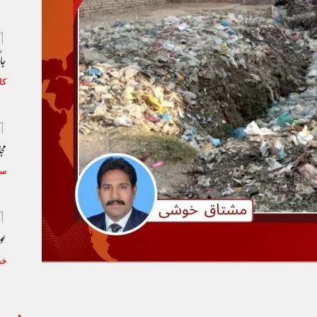
1
جا
کا
1
مجا
سٹ
1
عو
خب