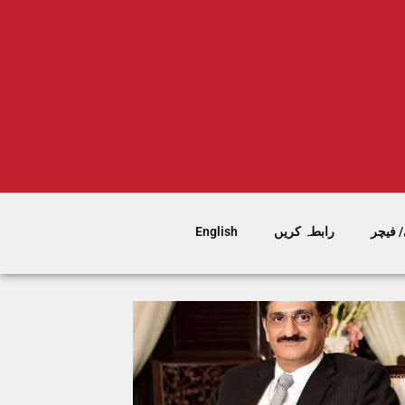
 فیچر
رابطہ کریں
English