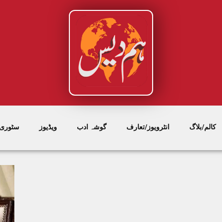
کالم/بلاگ
انٹرویوز/تعارف
گوشہ ادب
ویڈیوز
سٹوری/