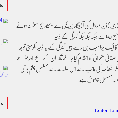
ts
اری ٹاؤن مسایل کی آماجگاہ بن گیی ہے”سیوریج سسٹم نہ ہونے
ع رہتا ہے جبکہ جگہ جگہ گندگی کے ڈھیر
ے کا ایک بڑا سبب بن رہے ہیں گندگی کے یہ ڈھیر حکومتی توجہ
صفائی ستھرائی کا انتظام کیا جائے تاکہ ان کے بچے اور بوڑھے
ں مگر انتظامیہ کی جانب سے اس حوالے سے مسلسل چشم پوشی
تظامیہ مسلسل خاموش ہے
rs
Editor Hum