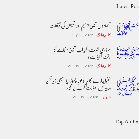
Latest Pos
آٹھاسویں آئینی ترمیم اور اقلیتوں کی توقعات
کالم/بلاگ
July 31, 2026
مساوی شہریت: کیا اب آئینی مکالمے کا
وقت آ گیا ہے؟
کالم/بلاگ
August 1, 2026
ٹھیکیدار نے کام ادھورا چھوڑ دیا ' مسیحی زیر تعمیر
چرچ میں عبادت کرنے پر مجبور
خبریں
August 3, 2026
پاکستان مِیں ا یک قابل اعتماد اور جمہوری
ڈیجیٹل نظام وقت کی اہم ضرورت ہے'
Top Autho
ماہرین
خبریں
August 7, 2026