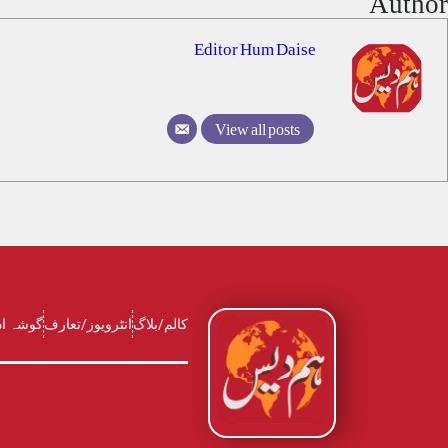
Author
Editor Hum Daise
View all posts
کالم/بلاگ
انٹرویوز/تعارف
گوشہ ا