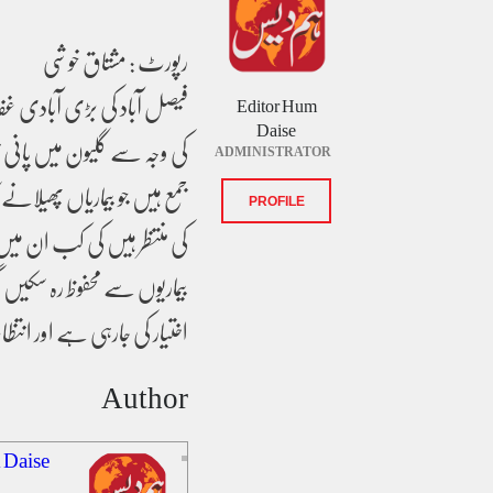
رپورٹ : مشتاق خوشی
فیصل آباد کی بڑی آبادی غف
Editor Hum
Daise
کی وجہ سے گلیون میں پانی جم
ADMINISTRATOR
جمع ہیں جو بیماریاں پھیلان
PROFILE
کی منتظر ہیں کی کب ان میں 
بیماریوں سے محفوظ رہ سکی
اختیار کی جارہی ہے اور ان
Author
 Daise