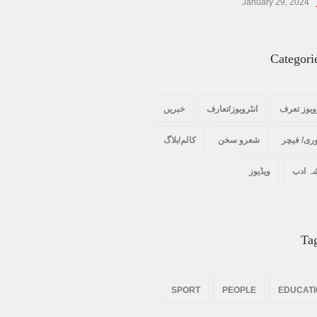
January 29, 2024
Categori
ویوز تعرف
انٹرویوز/تعارف
خبریں
ری/ فیچر
شعرو سخن
کالم/بلاگ
ہ ادب
ویڈیوز
Ta
SPORT
PEOPLE
EDUCAT