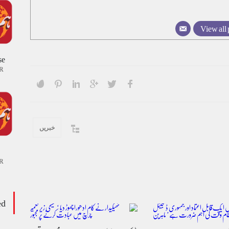
View all 
se
R
خبریں
R
ed