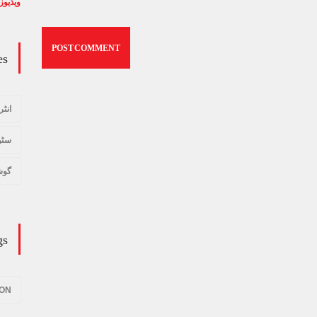
ویڈیوز
es
انٹر
سٹو
گوش
gs
ION