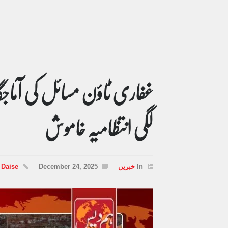
غفاری ٹاؤن مسائل کی آماجگاہ
لگی انتظامیہ خاموش
In
خبریں
December 24, 2025
 Daise