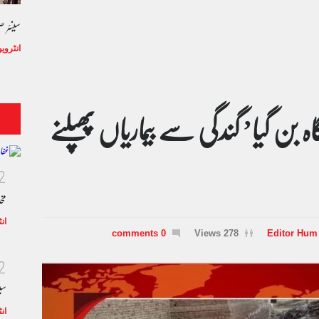
سینئر 
انٹروی
 بن گیا’ گندگی سے بیماریاں پھپلنے
2
مخ
ان
0 comments
278 Views
Editor Hum
2
سی
ان