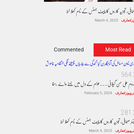
صحافی، تجزیہ کاروں کا چیف جسٹس کے نام کھلا خط
وز/تعارف
March 4, 2015
Commented
Most Read
5
6
4
دوم علی حسن گیلانی ۔۔۔عوام کے دل میں بسنے والے رہنما
ٹرویوز/تعارف
February 5, 2024
2
8
1
نئر صحافی، تجزیہ کاروں کا چیف جسٹس کے نام کھلا خط
ٹرویوز/تعارف
March 4, 2015