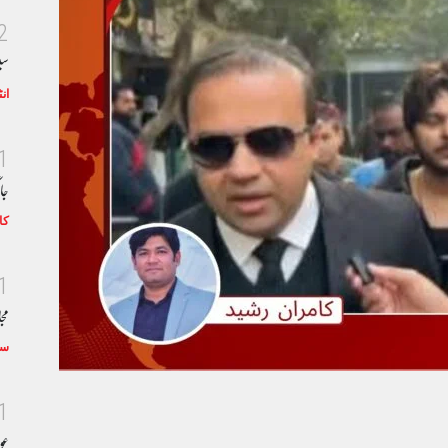
2
سی
ان
1
جا
کا
1
مجا
سٹ
1
عو