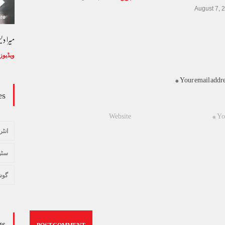
August 7, 
وڈیو کالم - کالم کار لائبہ زینب
میرا د
ویڈیوز
January 24, 2024
ویڈیوز
Your email addres
es
انٹر
سٹو
گوش
gs