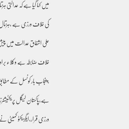
میں کہا گیا ہے کہ عدالتی ہ
کی خلاف ورزی ہے ،ہڑتال ک
علی اشفاق عدالت میں پیش ہ
خلاف ضابطہ ہے وکلاء برادر
،پنجاب بار کونسل کے مطاب
ورزی قرار،ایگزیکٹو کمیٹی نے