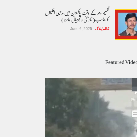
تقسیم ہند کے وقت پاکستان میں مذہبی اقلیتوں
کا تناسب( تاریخی و تجزیاتی جائزہ)
کالم/بلاگ
June 6, 2025
عالمی یومِ خواتین اور پاکستان کی غیر محفوظ اقلیتی
بیٹیاں
Featured Vide
کالم/بلاگ
March 7, 2026
پسند کی شادیوں کا بڑھتا ہوا رجحان اور راولپنڈی
کی یوسیز میں اندارج پر پابندی ایک نیا تنازعہ
کالم/بلاگ
October 14, 2025