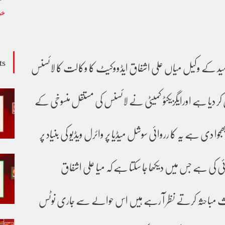
خب
ts
 کے وکیل میاں علی اشفاق ایڈووکیٹ کا وکالت کا لائسنس
ر دیا ہے اورایگزیکٹو کمیٹی نے لائسنس کی مستقل منسوخی کے
وا دی ہے یہ کا رروائی سوشل میڈیا پر وائرل ویڈیو کی بنیاد پر
ی کی ہے جس میں دیکھا جا سکتا ہے کہ میا علی اشفاق
بحث مباحثہ کرتے نظر آ رہے ہیں اس حوالے سے جاری نوٹس