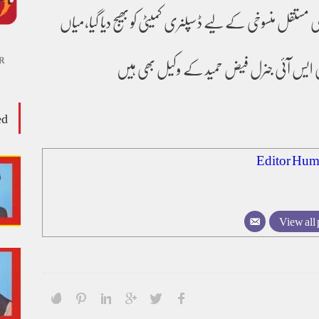
 مستقل منسوخی کے لیے ڈسپلنری کمیٹی کو بھیج دیا گیا،میاں
R
 ایس آئی جنرل فیض حمید کے وکیل بھی ہیں
ed
Editor Hum
View all 