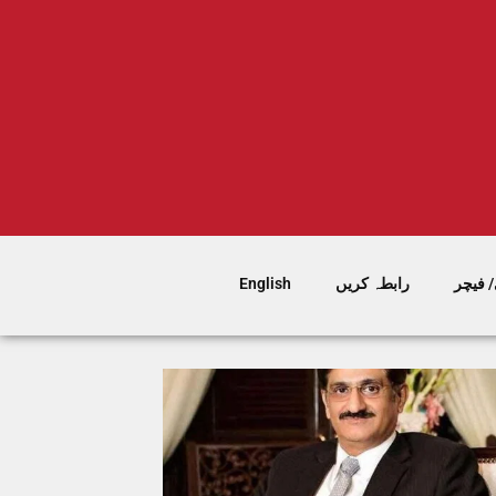
 فیچر
رابطہ کریں
English