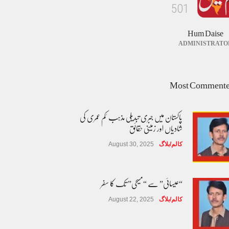
5
0
1
Hum Daise
ADMINISTRATO
Most Comment
پاکستان میں جبری تبدیلی مذہب 'کم عمری کی
شادیاں اور زمینی حقائق
کالم/بلاگ
August 30, 2025
“عیسائی” سے “مسیحی” تک کا سفر
کالم/بلاگ
August 22, 2025