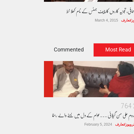
صحافی، تجزیہ کاروں کا چیف جسٹس کے نام کھلا خط
وز/تعارف
March 4, 2015
Commented
Most Read
7
6
4
دوم علی حسن گیلانی ۔۔۔عوام کے دل میں بسنے والے رہنما
ٹرویوز/تعارف
February 5, 2024