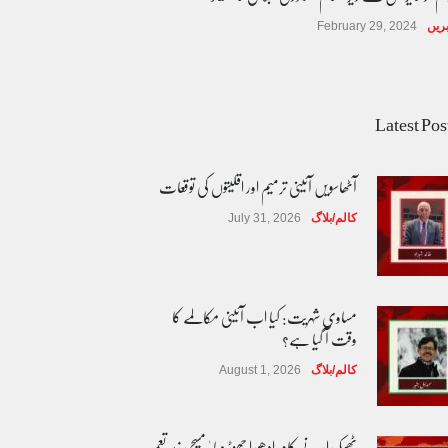
ریں
February 29, 2024
Latest Pos
آٹھاسویں آئینی ترمیم اور اقلیتوں کی توقعات
کالم/بلاگ
July 31, 2026
مساوی شہریت: کیا اب آئینی مکالمے کا
وقت آ گیا ہے؟
کالم/بلاگ
August 1, 2026
ٹھیکیدار نے کام ادھورا چھوڑ دیا ' مسیحی زیر تعمیر