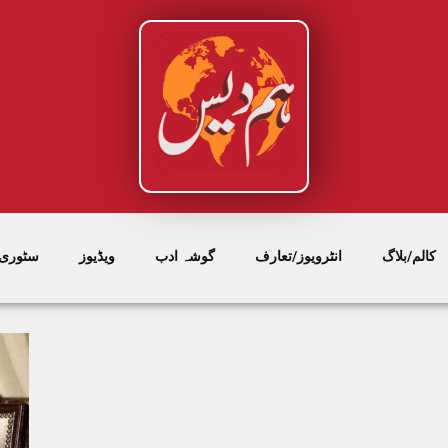
کالم/بلاگ
انٹرویوز/تعارف
گوشہ ادب
ویڈیوز
سٹوری/