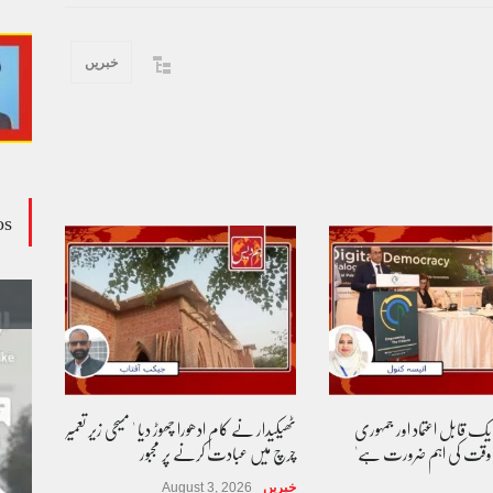
خبریں
os
 یک قابل اعتماد اور جمہوری
ٹھیکیدار نے کام ادھورا چھوڑ دیا ' مسیحی زیر تعمیر
 وقت کی اہم ضرورت ہے'
چرچ میں عبادت کرنے پر مجبور
خبریں
August 3, 2026