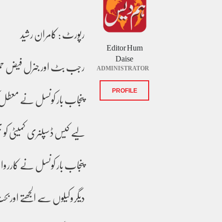
رپورٹ : کامران رشید
Editor Hum
Daise
رجب بٹ اور جنرل فیض حمید
ADMINISTRATOR
پنجاب بار کونسل نے معطل ک
PROFILE
لیے کیس ڈسپلنری کمیٹی کو بھج
پنجاب بار کونسل نے کارروائ
دیگروکیلوں سے الجھتے اور