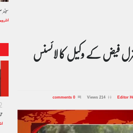
سینئر 
انٹروی
رل فیض کے وکیل کا لائسنس
0 comments
214 Views
Editor 
2
مخ
ان