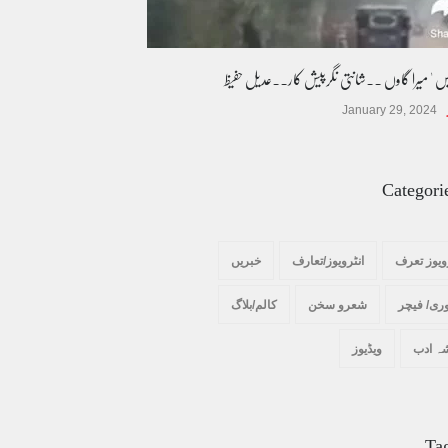
یس ' میرا گاوں ۔۔شانتی نگرپیش کار۔۔عدیل حفیظ
January 29, 2024
Categori
ویوز تعرف
انٹرویوز/تعارف
خبریں
ری/ فیچر
شعرو سخن
کالم/بلاگ
ہ ادب
ویڈیوز
Ta