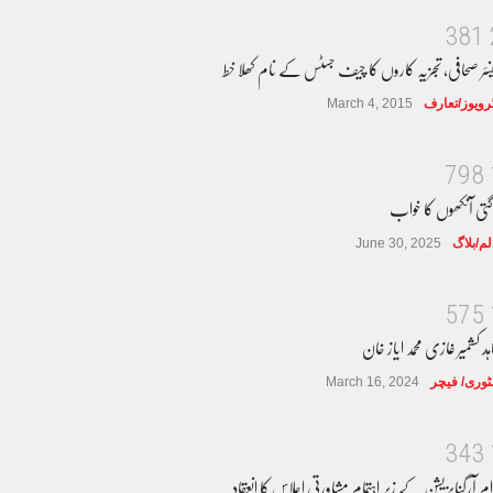
3
8
1
نئر صحافی، تجزیہ کاروں کا چیف جسٹس کے نام کھلا خط
ٹرویوز/تعارف
March 4, 2015
7
9
8
گتی آنکھوں کا خواب
لم/بلاگ
June 30, 2025
5
7
5
ہد کشمیر غازی محمد ایاز خان
وری/ فیچر
March 16, 2024
3
4
3
ام آرگنایزیشن کے زیر اہتمام مشاورتی اجلاس کا انعقاد