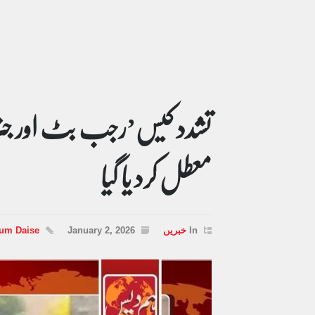
تشدد کیس’رجب بٹ اور جن
معطل کرد یا گیا
In
خبریں
January 2, 2026
Hum Daise