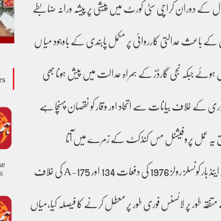
ڑتال کے دوران کراچی سٹی کورٹ میں پیشی پر پیشہ ورانہ ضابطے
ے باعث عدالتی کارروائی پر مکمل پابندی کے باوجود میا ں
وئے جبکہ نجی گارڈز کے ہمراہ عدالت میں پیش ہونا بھی
rs
ی کے خلاف بیانات سے اتحاد اور وقار کو نقصان پہنچا ہے
ق یہ عمل پروفیشنل مس کنڈکٹ کے زمرے میں آتا
se
ہے،پاکستان لیگل پریکٹیشنرز اینڈ بار کونسلز رولز 1976 کی دفعات 134 اور 175-A کی خلاف
R
 متفقہ طور پر لائسنس فوری طور پر معطل کرنے کا فیصلہ کیا،میاں