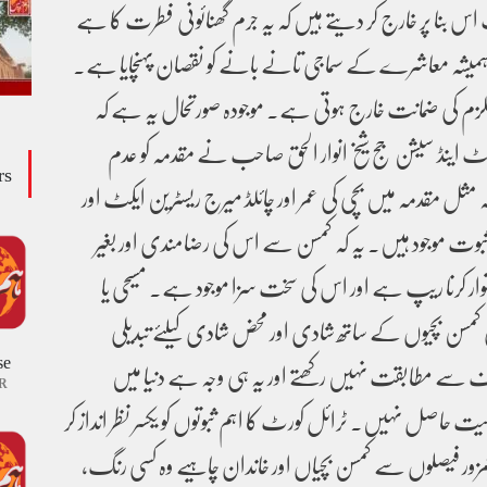
س بنا پر خارج کر دیتے ہیں کہ یہ جرم گھنائونی فطرت کا ہے
یشہ معاشرے کے سماجی تانے بانے کو نقصان پہنچایا ہے۔
لزم کی ضمانت خارج ہوتی ہے۔ موجودہ صورتحال یہ ہے کہ
 اینڈ سیشن جج شیخ انوار الحق صاحب نے مقدمہ کو عدم
rs
مثل مقدمہ میں بچی کی عمر اور چائلڈ میرج ریسٹرین ایکٹ اور
وت موجود ہیں۔ یہ کہ کمسن سے اس کی رضامندی اور بغیر
ر کرنا ریپ ہے اور اس کی سخت سزا موجود ہے۔ مسیحی یا
کمسن بچیوں کے ساتھ شادی اور محض شادی کیلئے تبدیلی
se
ف سے مطابقت نہیں رکھتے اور یہ ہی وجہ ہے دنیا میں
R
ت حاصل نہیں۔ ٹرائل کورٹ کا اہم ثبوتوں کو یکسر نظر انداز کر
مزور فیصلوں سے کمسن بچیاں اور خاندان چاہیے وہ کسی رنگ،