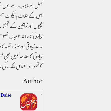
نسل اور مذہب سے ہوں غیر م
اس کے خلاف ہائیکوٹ سمی
بچیوں اور خواتین کے تحفظ ک
زیادتی کا مقدمہ کہیں بھی
کا تصور اور احساس ملک کی 
Author
 Daise