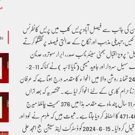
خب
ستان کی جانب سے فیصل آباد پریس کلب میں پریس کانفرنس
ts
یس، تبدیلی مذہب اور نکاح کے عدالتی فیصلہ پر گفتگو کرتے
ل’ پرویز اقبال بھٹی سینئر نائب صدر، ابرار سہوترہ، عدنان
یوسف، میڈم طاہرہ انجم، ملک سہیل سردار اور جاوید مسیحی (تایا لائبہ )نے کہا کہ 11-2-
2024 مقدمہ نمبری 24/169 تھانہ روشن والا میں اغوا ء کا مقدمہ درج ہوتا ہے کہ عرفان
 زنا حرام کاری کے لئے اغوا کر لیا ہے۔ مختصر یہ کہ بعد ازاں
تفتیش اور ثبوت کہ بچی کی عمر 11 سال چند ماہ ہے مقدمہ ہذا میں 376 سمیت چائلڈ میرج
ریسٹرین ایکٹ اور 420، 468، 471 کا اضافہ کر دیا جاتا ہے۔ ثبوت ہیں کہ ملزم نے خود اور
بچی کو محض نکاح کیلئے اسلام قبول کروایا۔ 15-6-2024 کو ڈسٹرکٹ اینڈ سیشن جج امجد علی