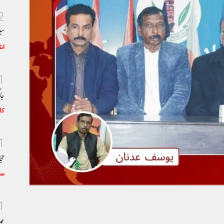
2
سی
ان
1
جا
کا
1
مجا
سٹ
1
عو