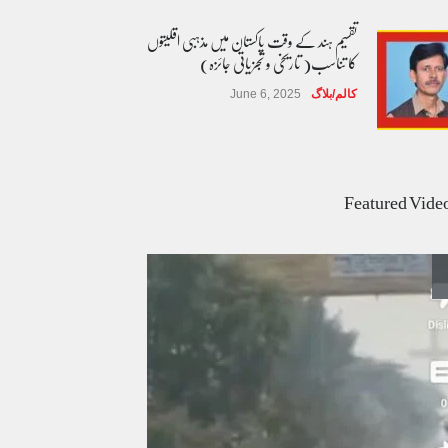
تقسیم ہند کے وقت پاکستان میں مذہبی اقلیتوں
کا تناسب( تاریخی و تجزیاتی جائزہ)
کالم/بلاگ
June 6, 2025
عالمی یومِ خواتین اور پاکستان کی غیر محفوظ اقلیتی
بیٹیاں
Featured Vide
کالم/بلاگ
March 7, 2026
پسند کی شادیوں کا بڑھتا ہوا رجحان اور راولپنڈی
کی یوسیز میں اندارج پر پابندی ایک نیا تنازعہ
کالم/بلاگ
October 14, 2025