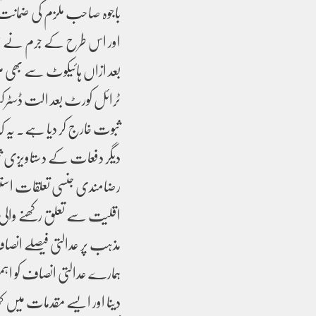
باجوہ صاحب ملزم کی ضمانت ا
اور اس طرح کے جرم نے ہم
بعد ازاں ہائیکوٹ سے بھی م
ٹرائل کورٹ بعد الت ڈسٹرکٹ
ثبوت خارج کر دیا ہے۔ یہ کہ 
دیگر دفعات کے دستاویزی ثب
رضامندی جنسی تعلقات استوا
اقلیت سے تعلق رکھنے والی 
مذہب پر عدالتی فیصلے انصا
ہمارے عدالتی انصاف کو اہمی
دینا اور ایسے مقدمات میں ک