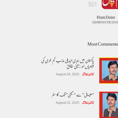
5
0
1
Hum Daise
ADMINISTRATO
Most Comment
پاکستان میں جبری تبدیلی مذہب 'کم عمری کی
شادیاں اور زمینی حقائق
کالم/بلاگ
August 30, 2025
“عیسائی” سے “مسیحی” تک کا سفر
کالم/بلاگ
August 22, 2025