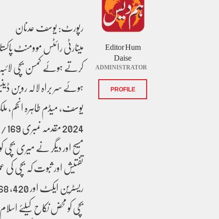
رپورٹ: یوسف عدنان
مینارٹی رائٹس موومنٹ پاک
Editor Hum
Daise
کرتے ہوئے کمسن بچی لائبہ ک
ADMINISTRATOR
ہوئے سر براہ لالہ روبن ڈینی
PROFILE
مسیح اور دیگر نے میری بچی کو