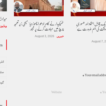
میرا د
 یک قابل اعتماد اور جمہوری
ٹھیکیدار نے کام ادھورا چھوڑ دیا ' مسیحی زیر تعمیر
 وقت کی اہم ضرورت ہے'
چرچ میں عبادت کرنے پر مجبور
ویڈیوز
خبریں
August 3, 2026
es
August 7, 
انٹر
سٹو
Your email addres
گوش
gs