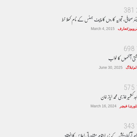
3
8
1
نئر صحافی، تجزیہ کاروں کا چیف جسٹس کے نام کھلا خط
ٹرویوز/تعارف
March 4, 2015
6
9
8
گتی آنکھوں کا خواب
لم/بلاگ
June 30, 2025
5
7
5
ہد کشمیر غازی محمد ایاز خان
وری/ فیچر
March 16, 2024
3
4
3
ام آرگنایزیشن کے زیر اہتمام مشاورتی اجلاس کا انعقاد