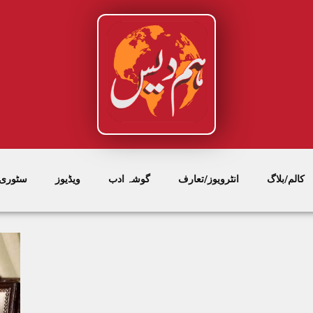
کالم/بلاگ
انٹرویوز/تعارف
گوشہ ادب
ویڈیوز
سٹوری/