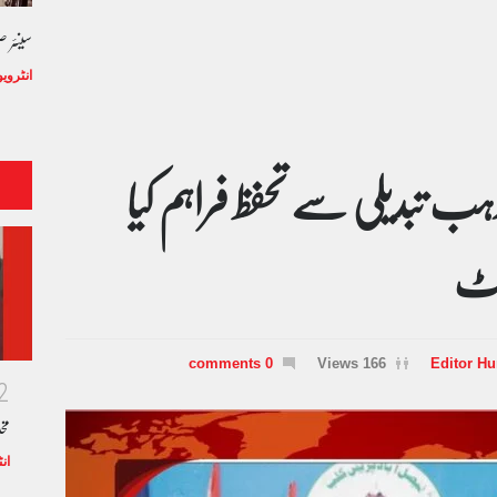
سینئر 
انٹروی
مذہب تبدیلی سے تحفظ فراہم کیا
منٹ
0 comments
166 Views
Editor H
2
مخ
ان