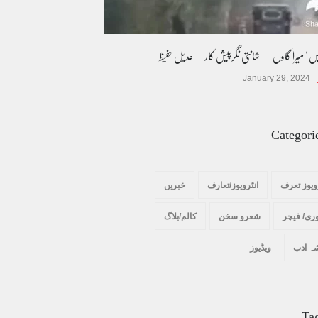
یس ' میرا گاوں ۔۔شانتی نگرپیش کار۔۔عدیل حفیظ
January 29, 2024
Categori
ویوز تعرف
انٹرویوز/تعارف
خبریں
ری/ فیچر
شعرو سخن
کالم/بلاگ
ہ ادب
ویڈیوز
Ta