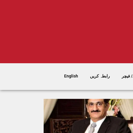
 فیچر
رابطہ کریں
English