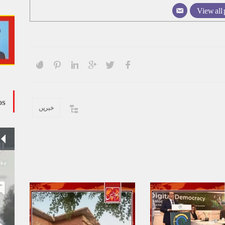
View all 
os
خبریں
وڈیو کالم - کالم کار لائبہ زینب
ویڈیوز
January 24, 2024