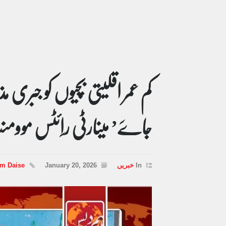
کم عمر اقلیتی بچیوں کو جبری 
جاےَ’ مینارٹی راِئٹس موو
In
خبریں
January 20, 2026
um Daise