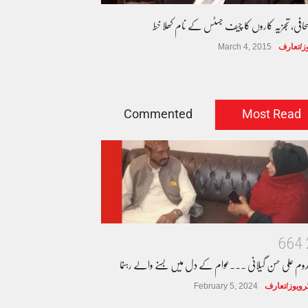
صحافی، تجزیہ کاروں کا چیف جسٹس کے نام کھلا خط
وز/تعارف
March 4, 2015
Commented
Most Read
6
6
4
دوم علی حسن گیلانی ۔۔۔عوام کے دل میں بسنے والے رہنما
ٹرویوز/تعارف
February 5, 2024