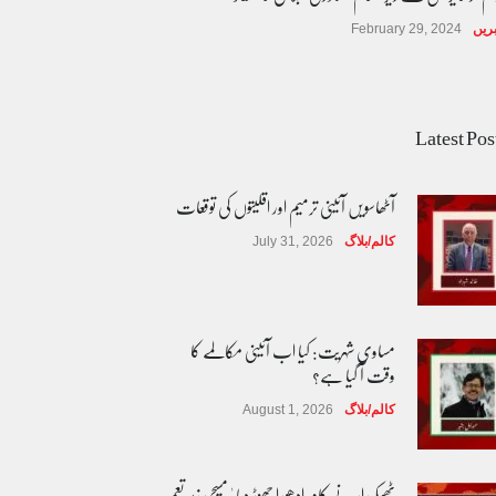
ریں
February 29, 2024
Latest Pos
آٹھاسویں آئینی ترمیم اور اقلیتوں کی توقعات
کالم/بلاگ
July 31, 2026
مساوی شہریت: کیا اب آئینی مکالمے کا
وقت آ گیا ہے؟
کالم/بلاگ
August 1, 2026
ٹھیکیدار نے کام ادھورا چھوڑ دیا ' مسیحی زیر تعمیر