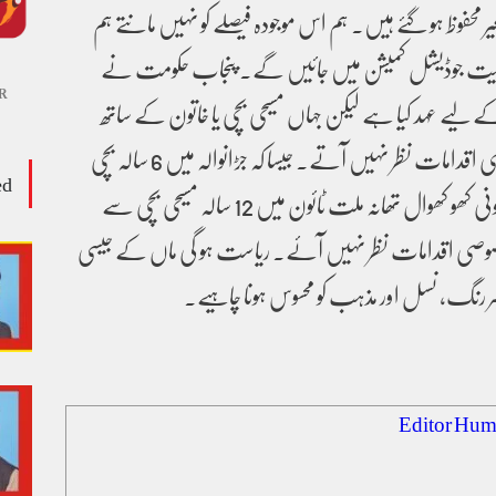
حفوظ ہو گئے ہیں۔ ہم اس موجودہ فیصلے کو نہیں مانتے ہم
ت جوڈیشل کمیشن میں جائیں گے۔ پنجاب حکومت نے
R
ے لیے عہد کیا ہے لیکن جہاں مسیحی بچی یا خاتون کے ساتھ
زیادتی کا حادثہ ہو وہاں خصوصی اقدامات نظر نہیں آتے۔ جیسا کہ جڑانوالہ میں 6 سالہ بچی
ed
سے زیادتی اور ضیاء شہید کالونی کھو کھوال تھانہ ملت ٹائون میں 12 سالہ مسیحی بچی سے
 خصوصی اقدامات نظر نہیں آئے۔ ریاست ہو گی ماں کے جیسی
ہر رنگ، نسل اور مذہب کو محسوس ہونا چاہیے۔
Editor Hum